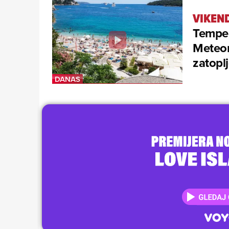
VIKEN
Temper
Meteor
zatopl