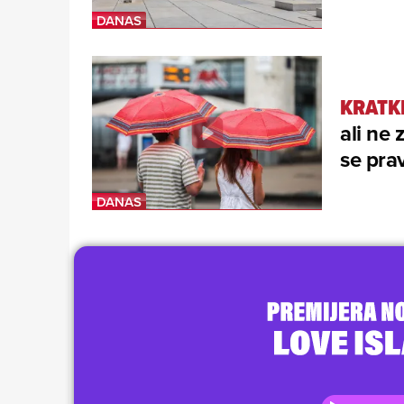
KRATK
ali ne
se prav