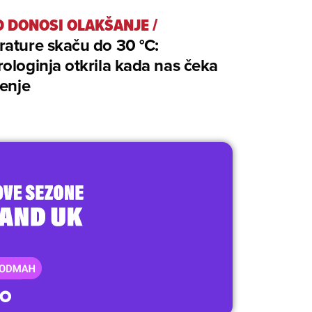
D DONOSI OLAKŠANJE
/
ature skaču do 30 °C:
ologinja otkrila kada nas čeka
jenje