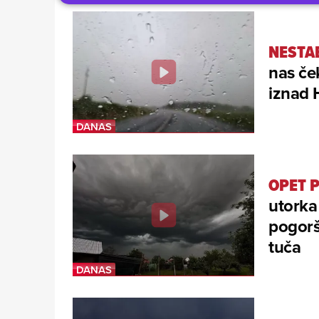
NESTA
nas če
iznad 
OPET 
utorka
pogorša
tuča