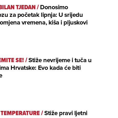
BILAN TJEDAN
/
Donosimo
zu za početak lipnja: U srijedu
romjena vremena, kiša i pljuskovi
MITE SE!
/
Stiže nevrijeme i tuča u
vima Hrvatske: Evo kada će biti
e
 TEMPERATURE
/
Stiže pravi ljetni