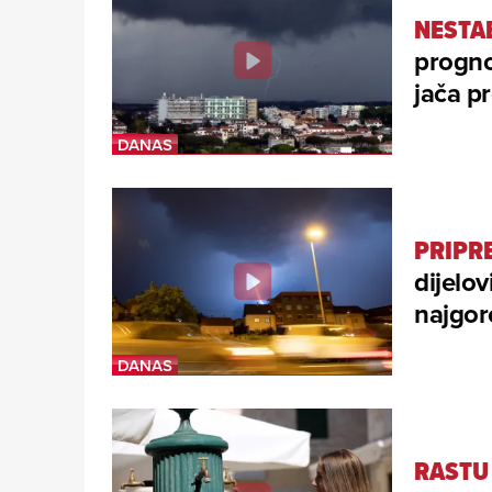
NESTA
progno
jača p
PRIPRE
dijelo
najgor
RASTU