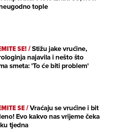
i neugodno tople
MITE SE!
/
Stižu jake vrućine,
loginja najavila i nešto što
a smeta: 'To će biti problem'
EMITE SE
/
Vraćaju se vrućine i bit
leno! Evo kakvo nas vrijeme čeka
tku tjedna