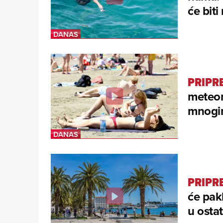
će bit
PRIPRE
meteoro
mnogim
PRIPR
će pak
u osta