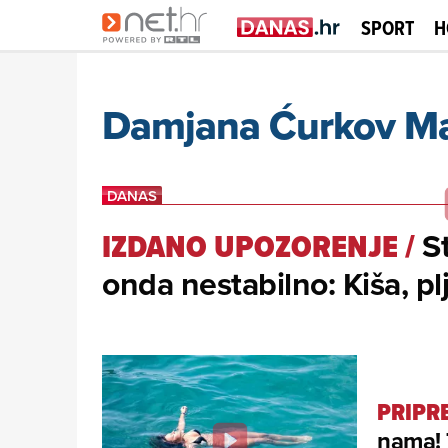
SPORT
H
Damjana Ćurkov Ma
St
IZDANO UPOZORENJE
/
onda nestabilno: Kiša, plju
PRIPR
nama! 