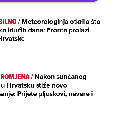
BILNO
/
Meteorologinja otkrila što
ka idućih dana: Fronta prolazi
Hrvatske
PROMJENA
/
Nakon sunčanog
 u Hrvatsku stiže novo
nje: Prijete pljuskovi, nevere i