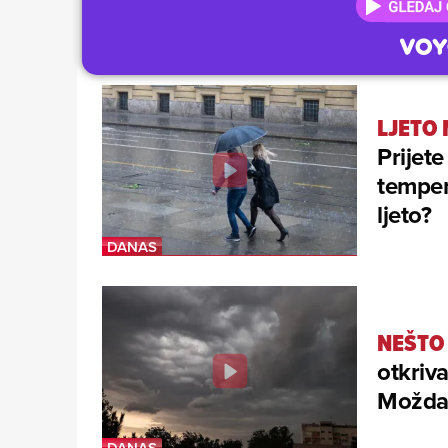
LJETO
Prijete
temper
ljeto?
NEŠTO 
otkriv
Možda 