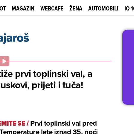
OT
MAGAZIN
WEBCAFE
ŽENA
AUTOMOBILI
IQ 
jaroš
iže prvi toplinski val, a
skovi, prijeti i tuča!
EMITE SE
/
Prvi toplinski val pred
Temperature lete iznad 35, noći