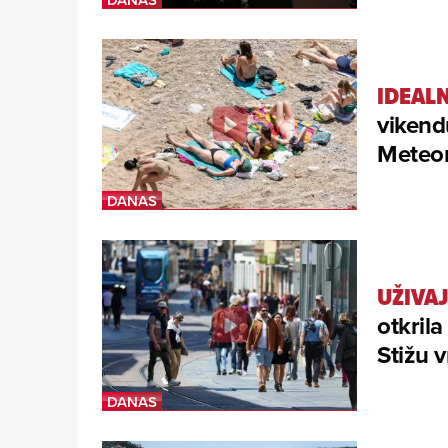
IDEAL
vikend
Meteor
UŽIVAJ
otkril
Stižu 