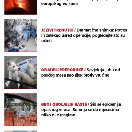
europskog vulkana
JEZIVI TRENUTCI
/
Dramatična snimka: Potres
ih zatekao usred operacije, pogledajte što su
učinili
OBJAVILI PREPORUKE
/
Savjetuju juhu od
psećeg mesa kao lijek protiv vrućine
BROJ OBOLJELIH RASTE
/
Širi se epidemija
opasnog virusa: Sumnja se da mjesecima
nitko nije reagirao