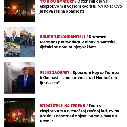
'TO NISU AMATERI'
/
Detonirali dron s
eksplozivom u vojnom čvorištu NATO-a: 'Ovo
je nova razina opasnosti'
UBIJEN TJELOHRANITELJ
/
Raznesen
Mercedes proizvođača Putinovih 'Vampira',
liječnici se bore za njegov život
VELIKI ZAOKRET
/
Sporazum koji će Trumpu
teško pasti: Iranu kontrola nad Hormuškim
tjesnacem?
ISTRAŽITELJI NA TERENU
/
Dron s
eksplozivom u njemačkoj zračnoj luci, avion
udario u nepoznati objekt: Sumnja pala na
Kremlj?