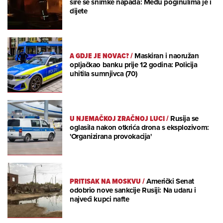
šire se snimke napada: Među poginulima je i
dijete
A GDJE JE NOVAC?
/
Maskiran i naoružan
opljačkao banku prije 12 godina: Policija
uhitila sumnjivca (70)
U NJEMAČKOJ ZRAČNOJ LUCI
/
Rusija se
oglasila nakon otkrića drona s eksplozivom:
'Organizirana provokacija'
PRITISAK NA MOSKVU
/
Američki Senat
odobrio nove sankcije Rusiji: Na udaru i
najveći kupci nafte