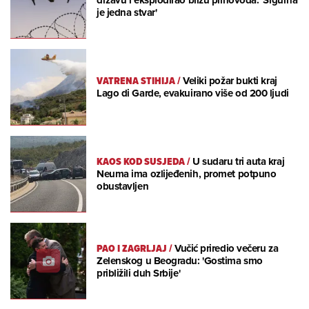
državu i eksplodirao blizu plinovoda: 'Sigurna
je jedna stvar'
VATRENA STIHIJA
/
Veliki požar bukti kraj
Lago di Garde, evakuirano više od 200 ljudi
KAOS KOD SUSJEDA
/
U sudaru tri auta kraj
Neuma ima ozlijeđenih, promet potpuno
obustavljen
PAO I ZAGRLJAJ
/
Vučić priredio večeru za
Zelenskog u Beogradu: 'Gostima smo
približili duh Srbije'