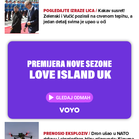
POGLEDAJTE IZRAZE LICA
/
Kakav susret!
Zelenski i Vučić pozirali na crvenom tepihu, a
jedan detalj svima je upao u oči
PRENOSIO EKSPLOZIV
/
Dron ušao u NATO