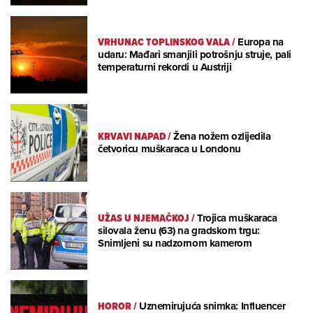
VRHUNAC TOPLINSKOG VALA
/
Europa na
udaru: Mađari smanjili potrošnju struje, pali
temperaturni rekordi u Austriji
KRVAVI NAPAD
/
Žena nožem ozlijedila
četvoricu muškaraca u Londonu
UŽAS U NJEMAČKOJ
/
Trojica muškaraca
silovala ženu (63) na gradskom trgu:
Snimljeni su nadzornom kamerom
HOROR
/
Uznemirujuća snimka: Influencer