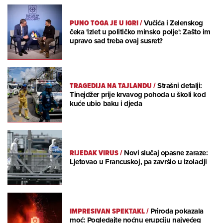
PUNO TOGA JE U IGRI
/
Vučića i Zelenskog
čeka 'izlet u političko minsko polje': Zašto im
upravo sad treba ovaj susret?
TRAGEDIJA NA TAJLANDU
/
Strašni detalji:
Tinejdžer prije krvavog pohoda u školi kod
kuće ubio baku i djeda
RIJEDAK VIRUS
/
Novi slučaj opasne zaraze:
Ljetovao u Francuskoj, pa završio u izolaciji
IMPRESIVAN SPEKTAKL
/
Priroda pokazala
moć: Pogledajte noćnu erupciju najvećeg