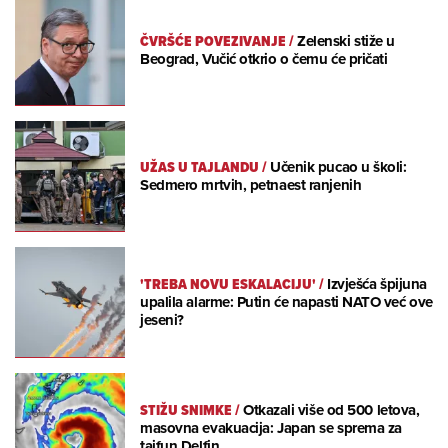
ČVRŠĆE POVEZIVANJE
/
Zelenski stiže u
Beograd, Vučić otkrio o čemu će pričati
UŽAS U TAJLANDU
/
Učenik pucao u školi:
Sedmero mrtvih, petnaest ranjenih
'TREBA NOVU ESKALACIJU'
/
Izvješća špijuna
upalila alarme: Putin će napasti NATO već ove
jeseni?
STIŽU SNIMKE
/
Otkazali više od 500 letova,
masovna evakuacija: Japan se sprema za
tajfun Delfin