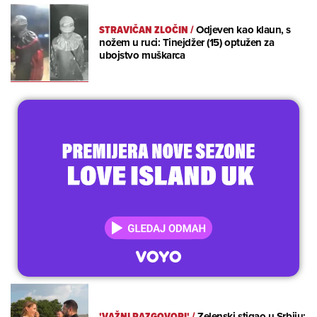
STRAVIČAN ZLOČIN
/
Odjeven kao klaun, s
nožem u ruci: Tinejdžer (15) optužen za
ubojstvo muškarca
'VAŽNI RAZGOVORI'
/
Zelenski stigao u Srbiju: