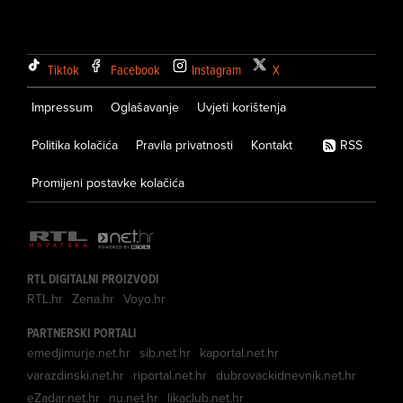
Tiktok
Facebook
Instagram
X
Impressum
Oglašavanje
Uvjeti korištenja
Politika kolačića
Pravila privatnosti
Kontakt
RSS
Promijeni postavke kolačića
RTL DIGITALNI PROIZVODI
RTL.hr
Zena.hr
Voyo.hr
PARTNERSKI PORTALI
emedjimurje.net.hr
sib.net.hr
kaportal.net.hr
varazdinski.net.hr
riportal.net.hr
dubrovackidnevnik.net.hr
eZadar.net.hr
nu.net.hr
likaclub.net.hr