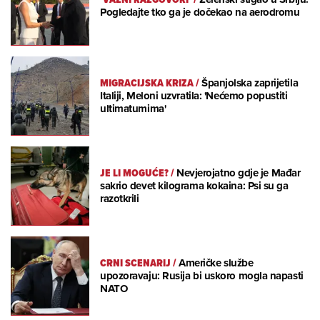
Pogledajte tko ga je dočekao na aerodromu
MIGRACIJSKA KRIZA
/
Španjolska zaprijetila
Italiji, Meloni uzvratila: 'Nećemo popustiti
ultimatumima'
JE LI MOGUĆE?
/
Nevjerojatno gdje je Mađar
sakrio devet kilograma kokaina: Psi su ga
razotkrili
CRNI SCENARIJ
/
Američke službe
upozoravaju: Rusija bi uskoro mogla napasti
NATO