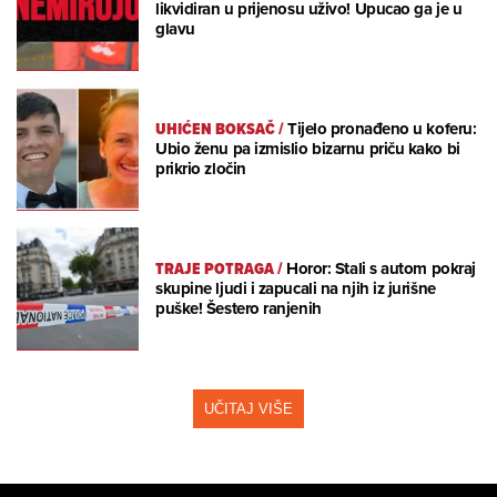
likvidiran u prijenosu uživo! Upucao ga je u
glavu
UHIĆEN BOKSAČ
/
Tijelo pronađeno u koferu:
Ubio ženu pa izmislio bizarnu priču kako bi
prikrio zločin
TRAJE POTRAGA
/
Horor: Stali s autom pokraj
skupine ljudi i zapucali na njih iz jurišne
puške! Šestero ranjenih
UČITAJ VIŠE