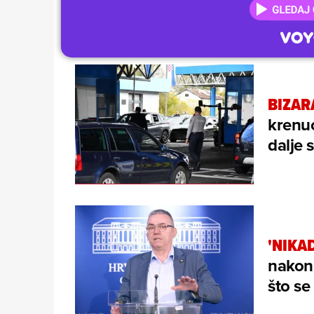
BIZAR
krenu
dalje 
'NIKAD
nakon 
što se