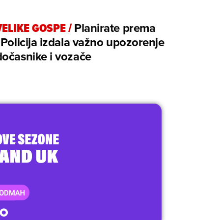
VELIKE GOSPE
/
Planirate prema
 Policija izdala važno upozorenje
očasnike i vozače