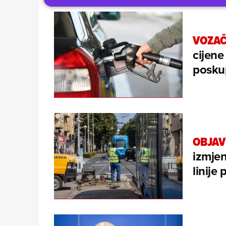
VOZAČ
cijene
poskup
OBJAV
izmjen
linije