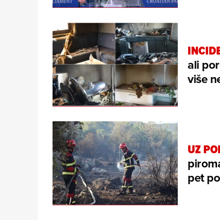
INCID
ali po
više n
UZ P
pirom
pet po