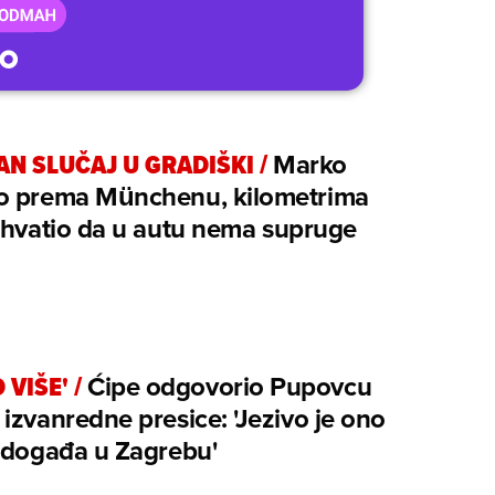
AN SLUČAJ U GRADIŠKI
/
Marko
o prema Münchenu, kilometrima
shvatio da u autu nema supruge
 VIŠE'
/
Ćipe odgovorio Pupovcu
izvanredne presice: 'Jezivo je ono
 događa u Zagrebu'