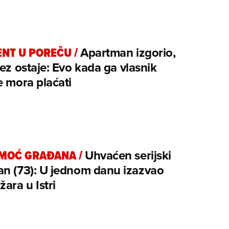
ENT U POREČU
/
Apartman izgorio,
rez ostaje: Evo kada ga vlasnik
e mora plaćati
OMOĆ GRAĐANA
/
Uhvaćen serijski
an (73): U jednom danu izazvao
žara u Istri