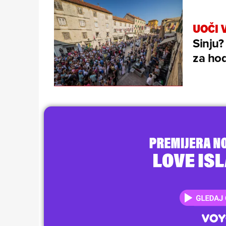
UOČI 
Sinju?
za hod