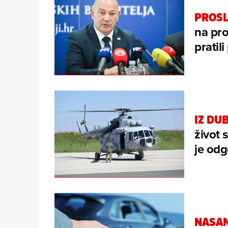
PROSL
na pro
pratil
IZ DU
život 
je odg
NASAN