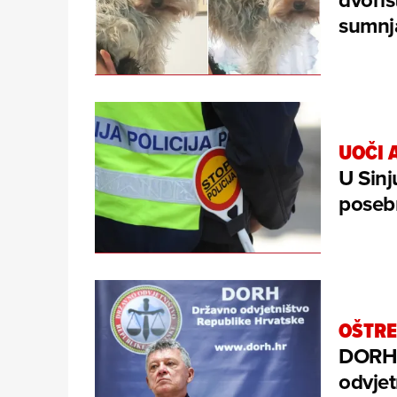
sumnja
UOČI 
U Sinj
posebn
OŠTRE
DORH 
odvjet