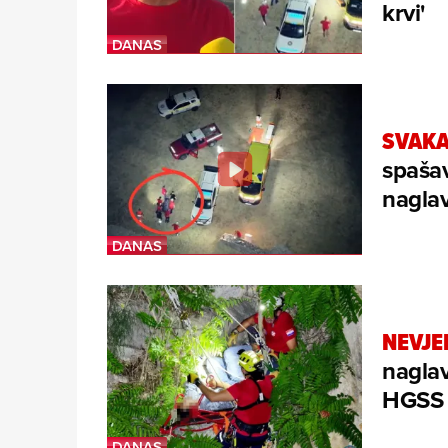
krvi'
SVAKA
spašav
naglav
NEVJE
naglav
HGSS s