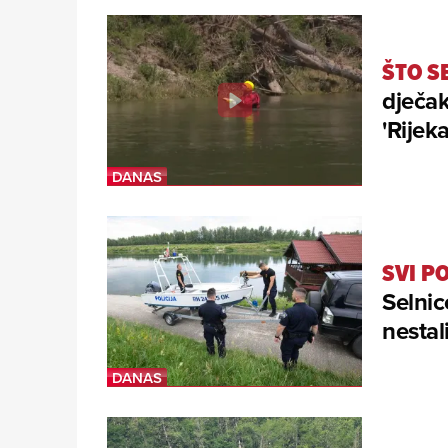
ŠTO S
dječak
'Rijeka
SVI P
Selnic
nestal