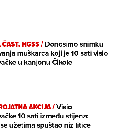
 ČAST, HGSS
/
Donosimo snimku
anja muškarca koji je 10 sati visio
ačke u kanjonu Čikole
ROJATNA AKCIJA
/
Visio
ačke 10 sati između stijena:
e užetima spuštao niz litice