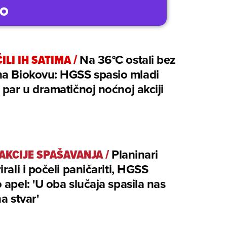
ILI IH SATIMA
/
Na 36°C ostali bez
na Biokovu: HGSS spasio mladi
 par u dramatičnoj noćnoj akciji
 AKCIJE SPAŠAVANJA
/
Planinari
irali i počeli paničariti, HGSS
 apel: 'U oba slučaja spasila nas
na stvar'