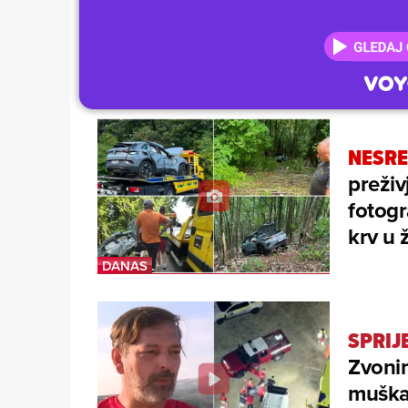
NESRE
preživ
fotogr
krv u 
SPRIJ
Zvonim
muškar