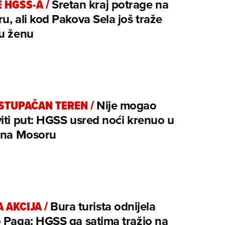
E HGSS-A
/
Sretan kraj potrage na
u, ali kod Pakova Sela još traže
lu ženu
STUPAČAN TEREN
/
Nije mogao
iti put: HGSS usred noći krenuo u
u na Mosoru
 AKCIJA
/
Bura turista odnijela
 Paga: HGSS ga satima tražio na