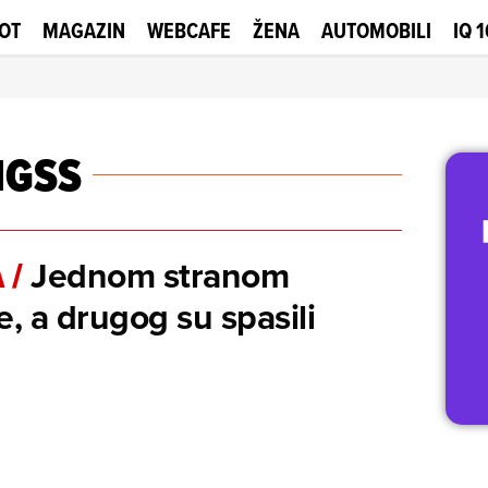
OT
MAGAZIN
WEBCAFE
ŽENA
AUTOMOBILI
IQ 
HGSS
Jednom stranom
A
/
e, a drugog su spasili