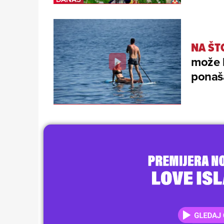
NA ŠTO
može b
ponaš