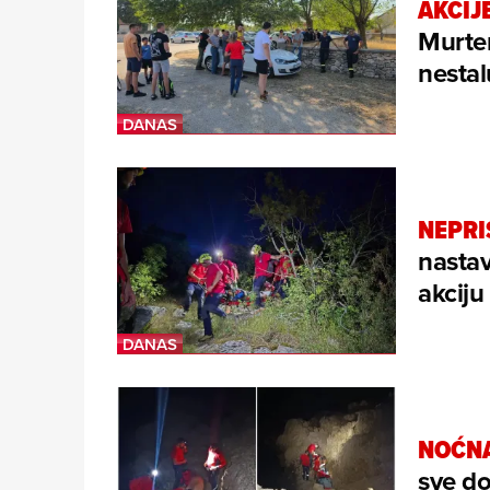
AKCIJ
Murter
nesta
NEPRI
nastav
akcij
NOĆNA
sve do