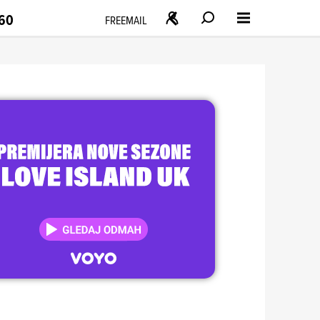
160
FREEMAIL