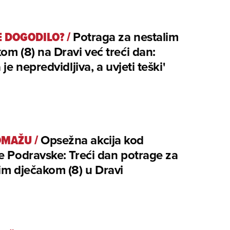
E DOGODILO?
/
Potraga za nestalim
om (8) na Dravi već treći dan:
 je nepredvidljiva, a uvjeti teški'
OMAŽU
/
Opsežna akcija kod
e Podravske: Treći dan potrage za
im dječakom (8) u Dravi