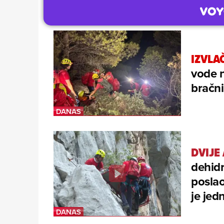
IZVLAČ
vode 
bračni
DVIJE
dehidr
poslao
je jed