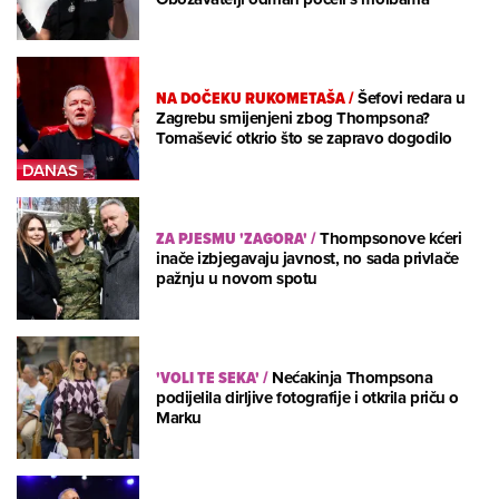
NA DOČEKU RUKOMETAŠA
/
Šefovi redara u
Zagrebu smijenjeni zbog Thompsona?
Tomašević otkrio što se zapravo dogodilo
ZA PJESMU 'ZAGORA'
/
Thompsonove kćeri
inače izbjegavaju javnost, no sada privlače
pažnju u novom spotu
'VOLI TE SEKA'
/
Nećakinja Thompsona
podijelila dirljive fotografije i otkrila priču o
Marku