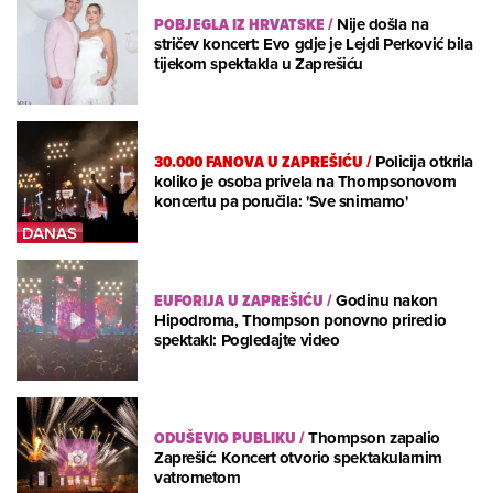
POBJEGLA IZ HRVATSKE
/
Nije došla na
stričev koncert: Evo gdje je Lejdi Perković bila
tijekom spektakla u Zaprešiću
30.000 FANOVA U ZAPREŠIĆU
/
Policija otkrila
koliko je osoba privela na Thompsonovom
koncertu pa poručila: 'Sve snimamo'
EUFORIJA U ZAPREŠIĆU
/
Godinu nakon
Hipodroma, Thompson ponovno priredio
spektakl: Pogledajte video
ODUŠEVIO PUBLIKU
/
Thompson zapalio
Zaprešić: Koncert otvorio spektakularnim
vatrometom