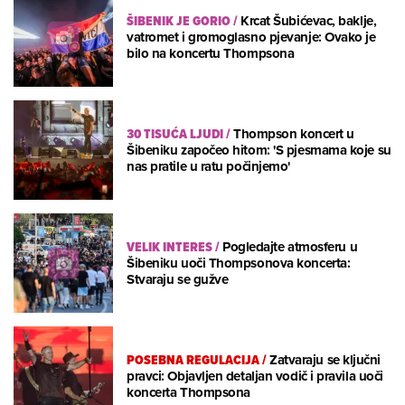
ŠIBENIK JE GORIO
/
Krcat Šubićevac, baklje,
vatromet i gromoglasno pjevanje: Ovako je
bilo na koncertu Thompsona
30 TISUĆA LJUDI
/
Thompson koncert u
Šibeniku započeo hitom: 'S pjesmama koje su
nas pratile u ratu počinjemo'
VELIK INTERES
/
Pogledajte atmosferu u
Šibeniku uoči Thompsonova koncerta:
Stvaraju se gužve
POSEBNA REGULACIJA
/
Zatvaraju se ključni
pravci: Objavljen detaljan vodič i pravila uoči
koncerta Thompsona