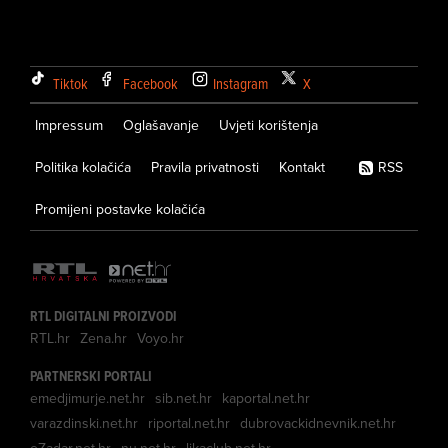
Tiktok
Facebook
Instagram
X
Impressum
Oglašavanje
Uvjeti korištenja
Politika kolačića
Pravila privatnosti
Kontakt
RSS
Promijeni postavke kolačića
RTL DIGITALNI PROIZVODI
RTL.hr
Zena.hr
Voyo.hr
PARTNERSKI PORTALI
emedjimurje.net.hr
sib.net.hr
kaportal.net.hr
varazdinski.net.hr
riportal.net.hr
dubrovackidnevnik.net.hr
eZadar.net.hr
nu.net.hr
likaclub.net.hr