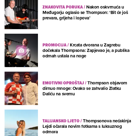
ZNAKOVITA PORUKA
/
Nakon oskvrnuća u
Međugorju oglasio se Thompson: ‘Bit će još
prevara, grijeha i lopova’
PROMOCIJA
/
Krcata dvorana u Zagrebu
dočekala Thompsona: Zapjevao je, a publika
odmah ustala na noge
EMOTIVNI OPROŠTAJ
/
Thompson objavom
dirnuo mnoge: Ovako se zahvalio Zlatku
Daliću na svemu
TALIJANSKO LJETO
/
Thompsonova nećakinja
Lejdi očarala novim fotkama s luksuznog
odmora