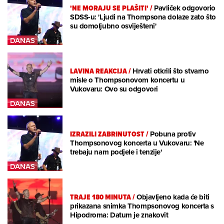
'NE MORAJU SE PLAŠITI'
/
Pavliček odgovorio
SDSS-u: 'Ljudi na Thompsona dolaze zato što
su domoljubno osviješteni'
LAVINA REAKCIJA
/
Hrvati otkrili što stvarno
misle o Thompsonovom koncertu u
Vukovaru: Ovo su odgovori
IZRAZILI ZABRINUTOST
/
Pobuna protiv
Thompsonovog koncerta u Vukovaru: 'Ne
trebaju nam podjele i tenzije'
TRAJE 180 MINUTA
/
Objavljeno kada će biti
prikazana snimka Thompsonovog koncerta s
Hipodroma: Datum je znakovit