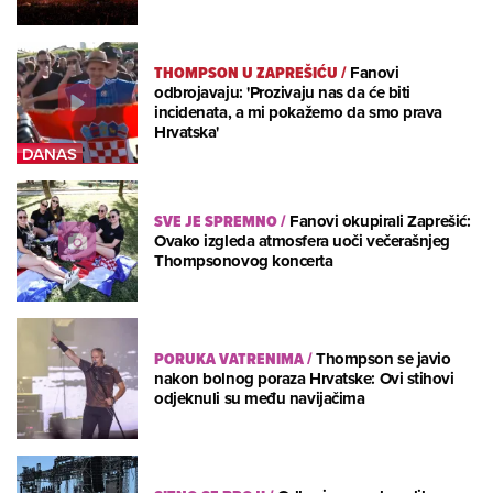
THOMPSON U ZAPREŠIĆU
/
Fanovi
odbrojavaju: 'Prozivaju nas da će biti
incidenata, a mi pokažemo da smo prava
Hrvatska'
SVE JE SPREMNO
/
Fanovi okupirali Zaprešić:
Ovako izgleda atmosfera uoči večerašnjeg
Thompsonovog koncerta
PORUKA VATRENIMA
/
Thompson se javio
nakon bolnog poraza Hrvatske: Ovi stihovi
odjeknuli su među navijačima