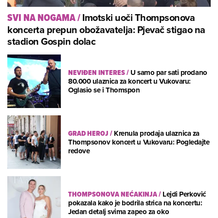
Imotski uoči Thompsonova
SVI NA NOGAMA
/
koncerta prepun obožavatelja: Pjevač stigao na
stadion Gospin dolac
NEVIĐEN INTERES
/
U samo par sati prodano
80.000 ulaznica za koncert u Vukovaru:
Oglasio se i Thomspon
GRAD HEROJ
/
Krenula prodaja ulaznica za
Thompsonov koncert u Vukovaru: Pogledajte
redove
THOMPSONOVA NEĆAKINJA
/
Lejdi Perković
pokazala kako je bodrila strica na koncertu:
Jedan detalj svima zapeo za oko