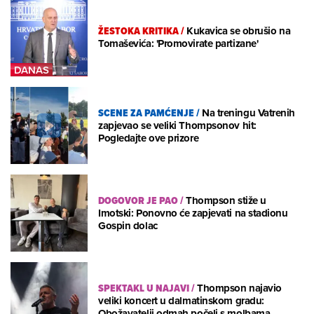
ŽESTOKA KRITIKA
/
Kukavica se obrušio na
Tomaševića: 'Promovirate partizane'
SCENE ZA PAMĆENJE
/
Na treningu Vatrenih
zapjevao se veliki Thompsonov hit:
Pogledajte ove prizore
DOGOVOR JE PAO
/
Thompson stiže u
Imotski: Ponovno će zapjevati na stadionu
Gospin dolac
SPEKTAKL U NAJAVI
/
Thompson najavio
veliki koncert u dalmatinskom gradu:
Obožavatelji odmah počeli s molbama