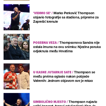
'VIDIMO SE'
/
Marko Perković Thompson
objavio fotografije sa stadiona, pripreme za
Zaprešić krenule
POSEBNA VEZA
/
Thompsonova Sandra nije
ostala imuna na ovu snimku: Njezina poruka
odjeknula među Hrvatima
U KASNE JUTARNJE SATE
/
Thompson se
među prvima oglasio nakon pobjede
Vatrenih: Jednom objavom sve je rekao
SIMBOLIČNO MJESTO
/
Thompson najavio
veliki koncert, fanovi oduševljeni: 'Ovo će