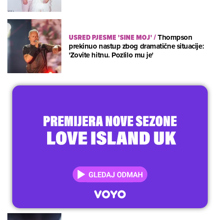
USRED PJESME 'SINE MOJ'
/
Thompson
prekinuo nastup zbog dramatične situacije:
'Zovite hitnu. Pozlilo mu je'