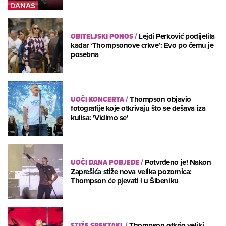
OBITELJSKI PONOS
/
Lejdi Perković podijelila
kadar ‘Thompsonove crkve’: Evo po čemu je
posebna
UOČI KONCERTA
/
Thompson objavio
fotografije koje otkrivaju što se dešava iza
kulisa: 'Vidimo se'
UOČI DANA POBJEDE
/
Potvrđeno je! Nakon
Zaprešića stiže nova velika pozornica:
Thompson će pjevati i u Šibeniku
STIŽE SPEKTAKL
/
Thompson otkrio veliki