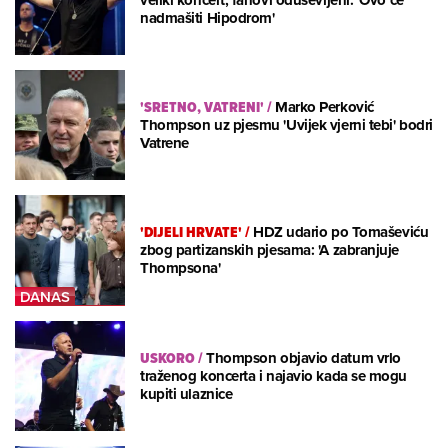
nadmašiti Hipodrom'
'SRETNO, VATRENI'
/
Marko Perković
Thompson uz pjesmu 'Uvijek vjerni tebi' bodri
Vatrene
'DIJELI HRVATE'
/
HDZ udario po Tomaševiću
zbog partizanskih pjesama: 'A zabranjuje
Thompsona'
USKORO
/
Thompson objavio datum vrlo
traženog koncerta i najavio kada se mogu
kupiti ulaznice