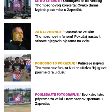
SITNO SE BROJI
/
Odbrojava se do velikog
Thompsonovog koncerta: Ovako danas
izgleda pozornica u Zaprešiću
ZA NAJVJERNIJE
/
Smatraš se velikim
Thompsonovim fanom? Pokušaj nastaviti
stihove njegovih pjesama na kvizu
PONOSNO TO POKAZUJE
/
Patrice je najveći
Thompsonov fan, za Net.hr otkriva: 'Njegove
pjesme diraju dušu'
POGLEDAJTE FOTOGRAFIJE
/
Evo kako teku
pripreme za veliki Thompsonov spektakl u
Zaprešiću