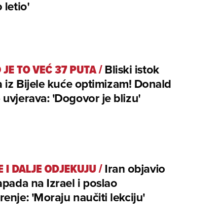
 letio'
 JE TO VEĆ 37 PUTA
/
Bliski istok
a iz Bijele kuće optimizam! Donald
uvjerava: 'Dogovor je blizu'
E I DALJE ODJEKUJU
/
Iran objavio
apada na Izrael i poslao
enje: 'Moraju naučiti lekciju'