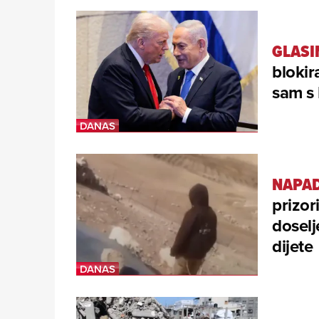
GLASI
bloki
sam s 
NAPAD
prizor
doselj
dijete