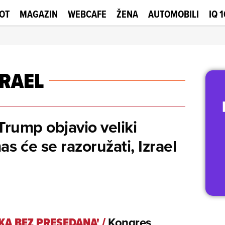
OT
MAGAZIN
WEBCAFE
ŽENA
AUTOMOBILI
IQ 
ZRAEL
Trump objavio veliki
 će se razoružati, Izrael
KA BEZ PRESEDANA'
/
Kongres