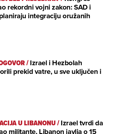
ao rekordni vojni zakon: SAD i
 planiraju integraciju oružanih
DOGOVOR
/
Izrael i Hezbolah
rili prekid vatre, u sve uključen i
ACIJA U LIBANONU
/
Izrael tvrdi da
ao militante, Libanon javlja o 15