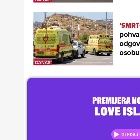
'SMRT
pohval
odgov
osobu,