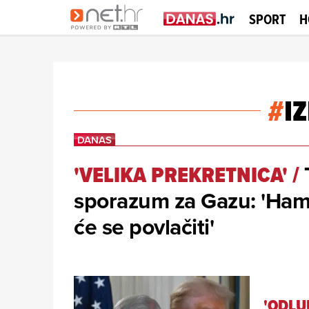
SPORT
H
#
I
'VELIKA PREKRETNICA'
/
sporazum za Gazu: 'Hamas
će se povlačiti'
'ODLU