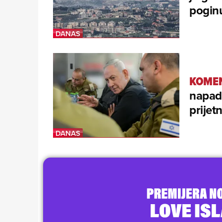
poginu
KOMEN
napadu
prijet