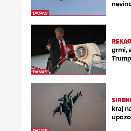
nevino
REKAO
grmi, 
Trump 
SIREN
kraj n
upozor