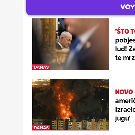
'ŠTO 
pobjes
lud! Z
te mrz
NOVO 
američ
Izrael
jugu'