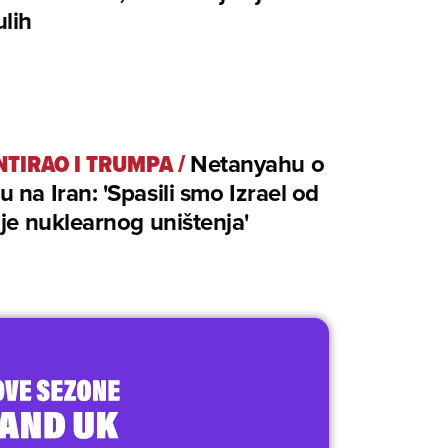
lih
TIRAO I TRUMPA
/
Netanyahu o
 na Iran: 'Spasili smo Izrael od
nje nuklearnog uništenja'