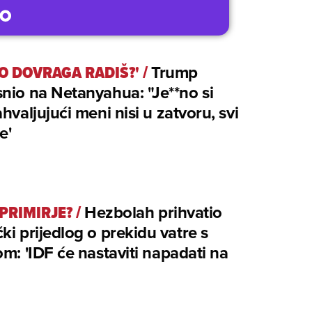
TO DOVRAGA RADIŠ?'
/
Trump
nio na Netanyahua: "Je**no si
ahvaljujući meni nisi u zatvoru, svi
e'
PRIMIRJE?
/
Hezbolah prihvatio
ki prijedlog o prekidu vatre s
om: 'IDF će nastaviti napadati na