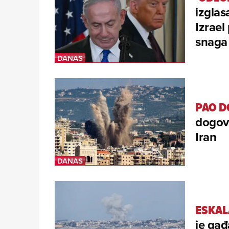
izglas
Izrael
snaga
PAO 
dogovo
Iran
ESKAL
je gađ