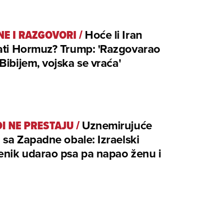
NE I RAZGOVORI
/
Hoće li Iran
rati Hormuz? Trump: 'Razgovarao
Bibijem, vojska se vraća'
I NE PRESTAJU
/
Uznemirujuće
i sa Zapadne obale: Izraelski
enik udarao psa pa napao ženu i