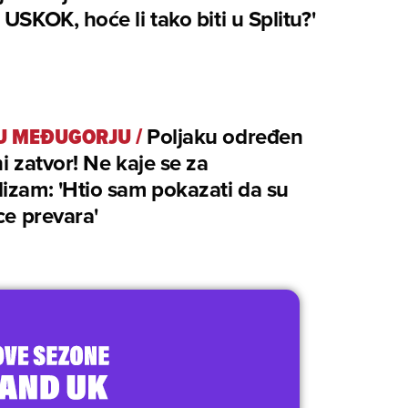
 USKOK, hoće li tako biti u Splitu?'
U MEĐUGORJU
/
Poljaku određen
ni zatvor! Ne kaje se za
izam: 'Htio sam pokazati da su
ice prevara'