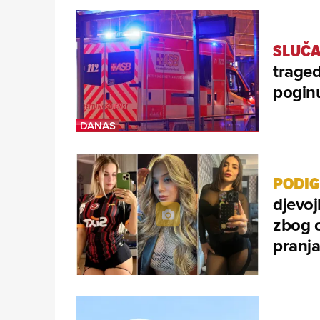
SLUČA
traged
poginu
PODIG
djevoj
zbog 
pranj