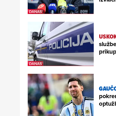
USKOK
služb
prikup
GAUČO
pokren
optužb