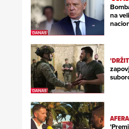
Bomba
na ve
nacio
'DRŽIT
zapovj
suborc
AFERA
'Premi