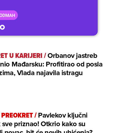
ET U KARIJERI
/
Orbanov jastreb
nio Mađarsku: Profitirao od posla
zima, Vlada najavila istragu
I PREOKRET
/
Pavlekov ključni
 sve priznao! Otkrio kako su
ili novac, bit će novih uhićenja?