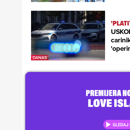
'PLATI
USKOK
carini
'operi