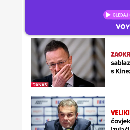
ZAOKR
sablaz
s Kine
VELIK
čovjek
izvlač