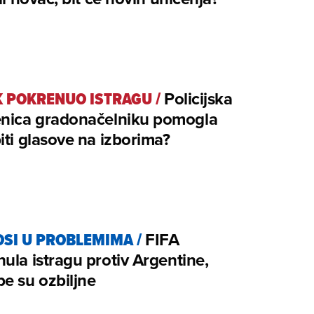
 POKRENUO ISTRAGU
/
Policijska
enica gradonačelniku pomogla
iti glasove na izborima?
SI U PROBLEMIMA
/
FIFA
ula istragu protiv Argentine,
e su ozbiljne