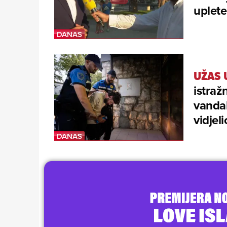
uplete
UŽAS 
istraž
vandal
vidjel