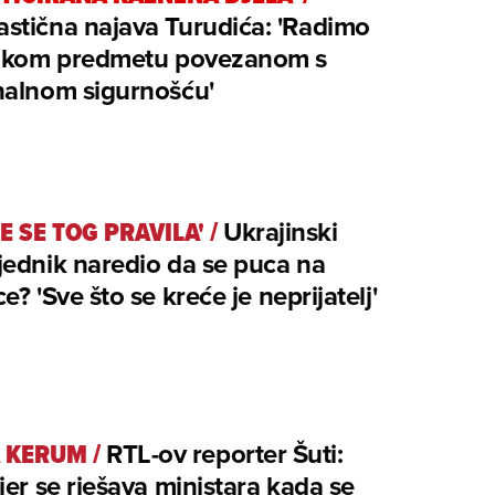
stična najava Turudića: 'Radimo
likom predmetu povezanom s
nalnom sigurnošću'
E SE TOG PRAVILA'
/
Ukrajinski
ednik naredio da se puca na
e? 'Sve što se kreće je neprijatelj'
 KERUM
/
RTL-ov reporter Šuti:
jer se rješava ministara kada se