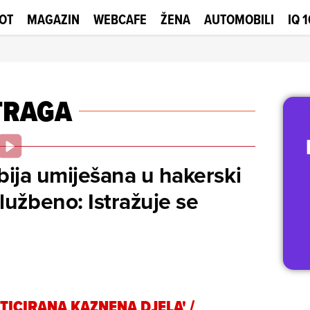
OT
MAGAZIN
WEBCAFE
ŽENA
AUTOMOBILI
IQ 
TRAGA
bija umiješana u hakerski
užbeno: Istražuje se
STICIRANA KAZNENA DJELA'
/