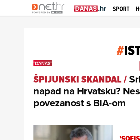
SPORT
H
#
IS
Sr
ŠPIJUNSKI SKANDAL
/
napad na Hrvatsku? Nesl
povezanost s BIA-om
'SOFI