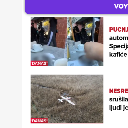
PUCNJ
autom
Specij
kafiće
NESRE
srušil
ljudi 