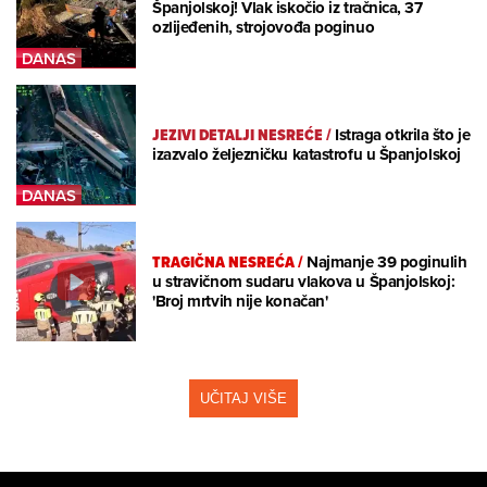
Španjolskoj! Vlak iskočio iz tračnica, 37
ozlijeđenih, strojovođa poginuo
JEZIVI DETALJI NESREĆE
/
Istraga otkrila što je
izazvalo željezničku katastrofu u Španjolskoj
TRAGIČNA NESREĆA
/
Najmanje 39 poginulih
u stravičnom sudaru vlakova u Španjolskoj:
'Broj mrtvih nije konačan'
UČITAJ VIŠE