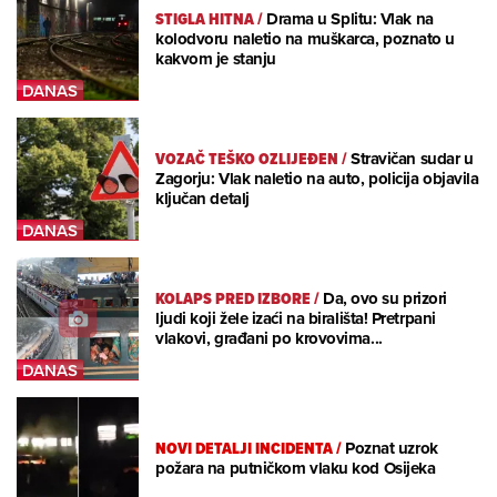
STIGLA HITNA
/
Drama u Splitu: Vlak na
kolodvoru naletio na muškarca, poznato u
kakvom je stanju
VOZAČ TEŠKO OZLIJEĐEN
/
Stravičan sudar u
Zagorju: Vlak naletio na auto, policija objavila
ključan detalj
KOLAPS PRED IZBORE
/
Da, ovo su prizori
ljudi koji žele izaći na birališta! Pretrpani
vlakovi, građani po krovovima...
NOVI DETALJI INCIDENTA
/
Poznat uzrok
požara na putničkom vlaku kod Osijeka