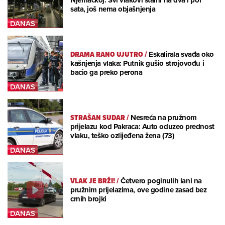
Njemačkoj: Svi vlakovi stalni na dva i pol
sata, još nema objašnjenja
DRAMA RANO UJUTRO
/
Eskalirala svađa oko
kašnjenja vlaka: Putnik gušio strojovođu i
bacio ga preko perona
STRAŠAN SUDAR
/
Nesreća na pružnom
prijelazu kod Pakraca: Auto oduzeo prednost
vlaku, teško ozlijeđena žena (73)
VLAK JE BRŽI!
/
Četvero poginulih lani na
pružnim prijelazima, ove godine zasad bez
crnih brojki