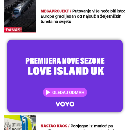
MEGAPROJEKT
/
Putovanje više neće biti isto:
Europa gradi jedan od najdužih željezničkih
tunela na svijetu
NASTAO KAOS
/
Pobjegao iz 'marice' pa