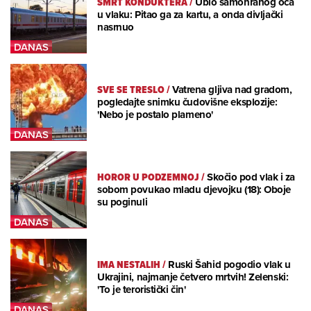
SMRT KONDUKTERA
/
Ubio samohranog oca
u vlaku: Pitao ga za kartu, a onda divljački
nasrnuo
SVE SE TRESLO
/
Vatrena gljiva nad gradom,
pogledajte snimku čudovišne eksplozije:
'Nebo je postalo plameno'
HOROR U PODZEMNOJ
/
Skočio pod vlak i za
sobom povukao mladu djevojku (18): Oboje
su poginuli
IMA NESTALIH
/
Ruski Šahid pogodio vlak u
Ukrajini, najmanje četvero mrtvih! Zelenski:
'To je teroristički čin'