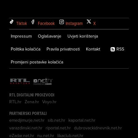
Tiktok
Facebook
Instagram
X
Impressum
Oglašavanje
Uvjeti korištenja
Politika kolačića
Pravila privatnosti
Kontakt
RSS
Promijeni postavke kolačića
RTL DIGITALNI PROIZVODI
RTL.hr
Zena.hr
Voyo.hr
PARTNERSKI PORTALI
emedjimurje.net.hr
sib.net.hr
kaportal.net.hr
varazdinski.net.hr
riportal.net.hr
dubrovackidnevnik.net.hr
eZadar.net.hr
nu.net.hr
likaclub.net.hr