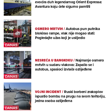
evocira duh legendarnog Orient Expressa:
Avantura koju ćete sigurno pamtiti
OSMERO MRTVIH
/
Autobus pun putnika
blokirao rampe, vlak nije mogao stati:
Pogledajte užas koji je uslijedio
NESREĆA U BANGKOKU
/
Najmanje osmero
mrtvih u sudaru vlakova: Zapalio se i
autobus, spasioci izvlače ozlijeđene
VOJNI INCIDENT
/
Ruski borbeni zrakoplov
ispustio bombu na prugu na svom teritoriju,
jedna osoba ozlijeđena