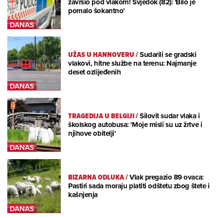
završio pod vlakom! Svjedok (82): 'Bilo je
pomalo šokantno'
UŽAS U HANNOVERU
/
Sudarili se gradski
vlakovi, hitne službe na terenu: Najmanje
deset ozlijeđenih
TRAGEDIJA U BELGIJI
/
Silovit sudar vlaka i
školskog autobusa: 'Moje misli su uz žrtve i
njihove obitelji'
BIZARNA ODLUKA
/
Vlak pregazio 89 ovaca:
Pastiri sada moraju platiti odštetu zbog štete i
kašnjenja