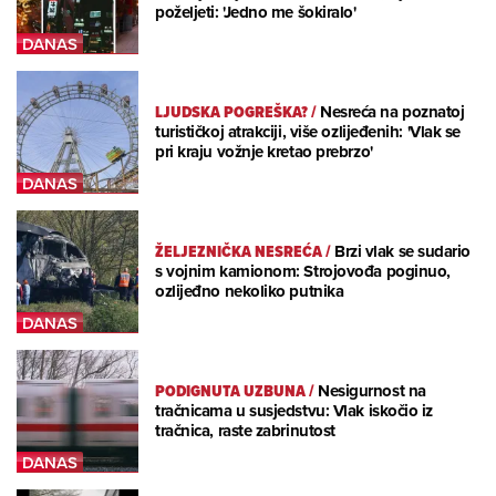
poželjeti: 'Jedno me šokiralo'
LJUDSKA POGREŠKA?
/
Nesreća na poznatoj
turističkoj atrakciji, više ozlijeđenih: 'Vlak se
pri kraju vožnje kretao prebrzo'
ŽELJEZNIČKA NESREĆA
/
Brzi vlak se sudario
s vojnim kamionom: Strojovođa poginuo,
ozlijeđno nekoliko putnika
PODIGNUTA UZBUNA
/
Nesigurnost na
tračnicama u susjedstvu: Vlak iskočio iz
tračnica, raste zabrinutost