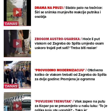
DRAMA NA PRUZI
/
Stablo palo na tračnice:
Širi se snimka munjevite reakcije putnika i
osoblja
ZBOGOM AUSTRO-UGARSKA
/
Hoće li put
vlakom od Zagreba do Splita umjesto osam
uskoro trajati pet sati? 'Treba biti realan'
'PROVODIMO MODERNIZACIJU'
/
Otkriveno
koliko će vlakom trebati od Zagreba do Splita
za dvije godine: Promjena je ogromna
'POVIJESNI TRENUTAK'
/
Vlak zapeo na putu
za Kopar pa se preusmjerio u našu luku: 'To je
prilika koju ste ugrabili? - Tako je'