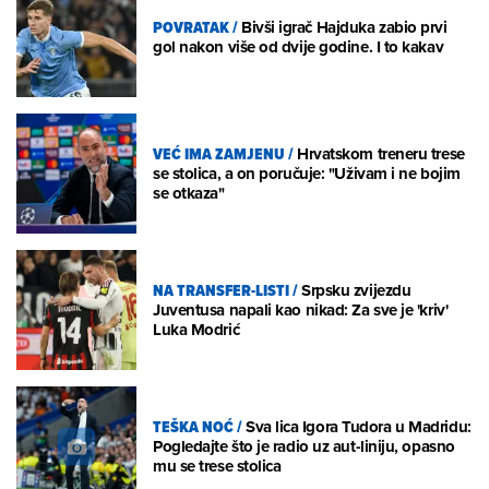
POVRATAK
/
Bivši igrač Hajduka zabio prvi
gol nakon više od dvije godine. I to kakav
VEĆ IMA ZAMJENU
/
Hrvatskom treneru trese
se stolica, a on poručuje: "Uživam i ne bojim
se otkaza"
NA TRANSFER-LISTI
/
Srpsku zvijezdu
Juventusa napali kao nikad: Za sve je 'kriv'
Luka Modrić
TEŠKA NOĆ
/
Sva lica Igora Tudora u Madridu:
Pogledajte što je radio uz aut-liniju, opasno
mu se trese stolica