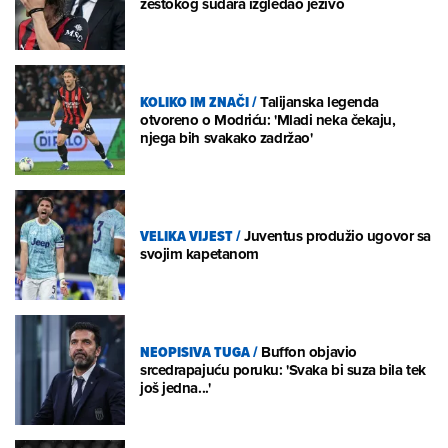
žestokog sudara izgledao jezivo
KOLIKO IM ZNAČI
/
Talijanska legenda
otvoreno o Modriću: 'Mladi neka čekaju,
njega bih svakako zadržao'
VELIKA VIJEST
/
Juventus produžio ugovor sa
svojim kapetanom
NEOPISIVA TUGA
/
Buffon objavio
srcedrapajuću poruku: 'Svaka bi suza bila tek
još jedna...'