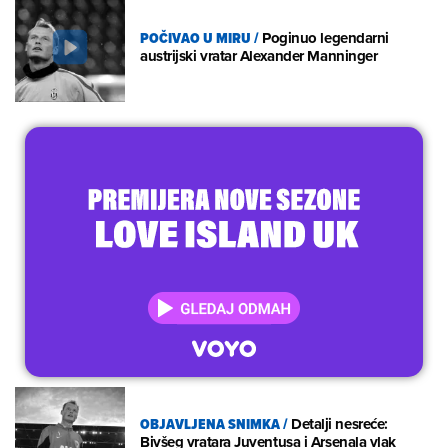
POČIVAO U MIRU
/
Poginuo legendarni
austrijski vratar Alexander Manninger
OBJAVLJENA SNIMKA
/
Detalji nesreće:
Bivšeg vratara Juventusa i Arsenala vlak