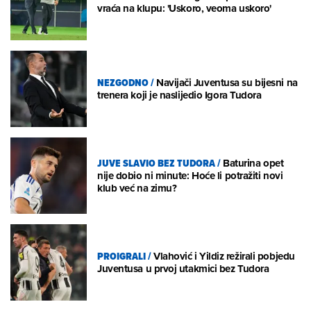
vraća na klupu: 'Uskoro, veoma uskoro'
NEZGODNO
/
Navijači Juventusa su bijesni na
trenera koji je naslijedio Igora Tudora
JUVE SLAVIO BEZ TUDORA
/
Baturina opet
nije dobio ni minute: Hoće li potražiti novi
klub već na zimu?
PROIGRALI
/
Vlahović i Yildiz režirali pobjedu
Juventusa u prvoj utakmici bez Tudora