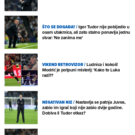
ŠTO SE DOGAĐA?
/
Igor Tudor nije pobijedio u
osam utakmica, ali zato stalno ponavlja jednu
stvar: 'Ne zanima me'
VIKEND RETROVIZOR
/
Ludnica i kokoš!
Modrić je potpuni misterij: 'Kako to Luka
radi?!'
NEGATIVAN NIZ
/
Nastavlja se patnja Juvea,
zabio im igrač koji nije zabio dvije godine.
Dobiva li Tudor otkaz?