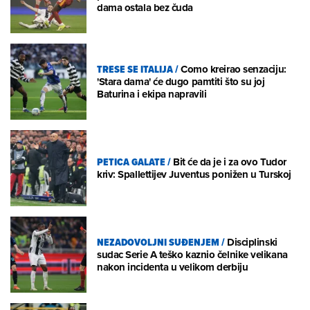
dama ostala bez čuda
TRESE SE ITALIJA
/
Como kreirao senzaciju:
'Stara dama' će dugo pamtiti što su joj
Baturina i ekipa napravili
PETICA GALATE
/
Bit će da je i za ovo Tudor
kriv: Spallettijev Juventus ponižen u Turskoj
NEZADOVOLJNI SUĐENJEM
/
Disciplinski
sudac Serie A teško kaznio čelnike velikana
nakon incidenta u velikom derbiju