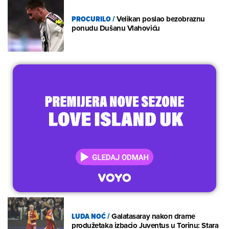
PROCURILO
/
Velikan poslao bezobraznu
ponudu Dušanu Vlahoviću
LUDA NOĆ
/
Galatasaray nakon drame
produžetaka izbacio Juventus u Torinu: Stara