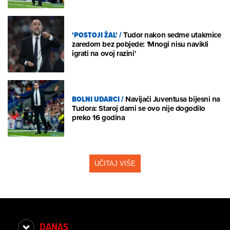
'POSTOJI ŽAL'
/
Tudor nakon sedme utakmice
zaredom bez pobjede: 'Mnogi nisu navikli
igrati na ovoj razini'
BOLNI UDARCI
/
Navijači Juventusa bijesni na
Tudora: Staroj dami se ovo nije dogodilo
preko 16 godina
UČITAJ VIŠE
DANAS