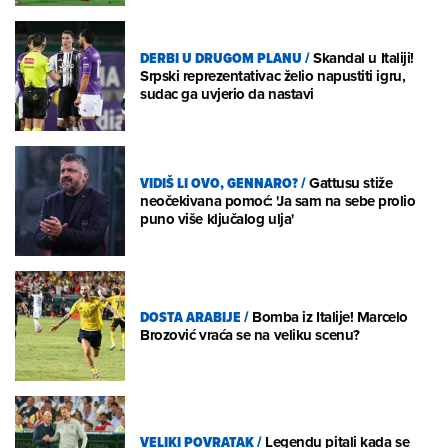
DERBI U DRUGOM PLANU
/
Skandal u Italiji!
Srpski reprezentativac želio napustiti igru,
sudac ga uvjerio da nastavi
VIDIŠ LI OVO, GENNARO?
/
Gattusu stiže
neočekivana pomoć: 'Ja sam na sebe prolio
puno više ključalog ulja'
DOSTA ARABIJE
/
Bomba iz Italije! Marcelo
Brozović vraća se na veliku scenu?
VELIKI POVRATAK
/
Legendu pitali kada se