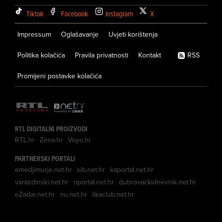
Tiktok
Facebook
Instagram
X
Impressum
Oglašavanje
Uvjeti korištenja
Politika kolačića
Pravila privatnosti
Kontakt
RSS
Promijeni postavke kolačića
RTL DIGITALNI PROIZVODI
RTL.hr
Zena.hr
Voyo.hr
PARTNERSKI PORTALI
emedjimurje.net.hr
sib.net.hr
kaportal.net.hr
varazdinski.net.hr
riportal.net.hr
dubrovackidnevnik.net.hr
eZadar.net.hr
nu.net.hr
likaclub.net.hr