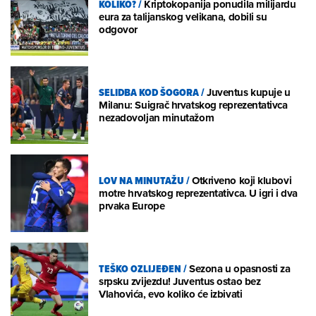
KOLIKO?
/
Kriptokopanija ponudila milijardu
eura za talijanskog velikana, dobili su
odgovor
SELIDBA KOD ŠOGORA
/
Juventus kupuje u
Milanu: Suigrač hrvatskog reprezentativca
nezadovoljan minutažom
LOV NA MINUTAŽU
/
Otkriveno koji klubovi
motre hrvatskog reprezentativca. U igri i dva
prvaka Europe
TEŠKO OZLIJEĐEN
/
Sezona u opasnosti za
srpsku zvijezdu! Juventus ostao bez
Vlahovića, evo koliko će izbivati