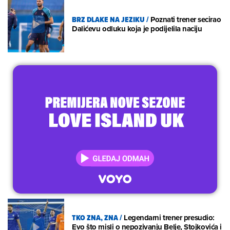
BRZ DLAKE NA JEZIKU
/
Poznati trener secirao
Dalićevu odluku koja je podijelila naciju
TKO ZNA, ZNA
/
Legendarni trener presudio:
Evo što misli o nepozivanju Belje, Stojkovića i