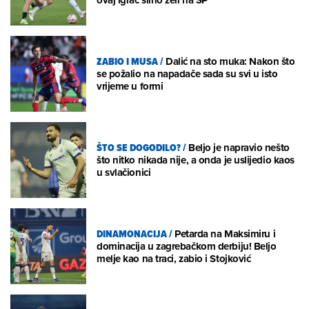
ZABIO I MUSA
/
Dalić na sto muka: Nakon što
se požalio na napadače sada su svi u isto
vrijeme u formi
ŠTO SE DOGODILO?
/
Beljo je napravio nešto
što nitko nikada nije, a onda je uslijedio kaos
u svlačionici
DINAMONACIJA
/
Petarda na Maksimiru i
dominacija u zagrebačkom derbiju! Beljo
melje kao na traci, zabio i Stojković