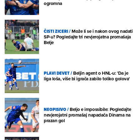
ogromna
ČISTI ZICERI
/
Može li se i nakon ovog nadati
SP-u? Pogledajte tri nevjerojatna promašaja
Belje
PLAVI DEVET
/
Beljin agent o HNL-u: 'Da je
liga loša, više bi igrača zabilo toliko golova'
NEOPISIVO
/
Beljo e impossibile: Pogledajte
nevjerojatni promašaj napadača Dinama na
prazan gol