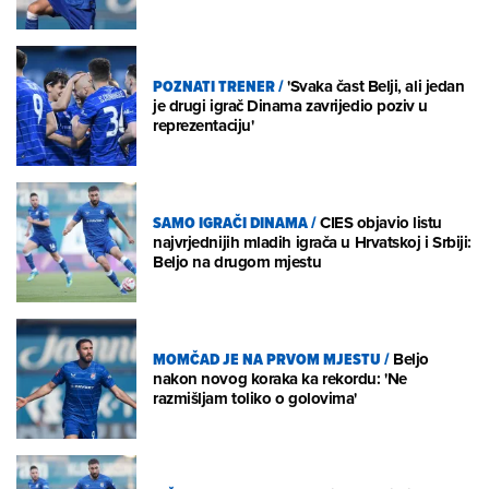
POZNATI TRENER
/
'Svaka čast Belji, ali jedan
je drugi igrač Dinama zavrijedio poziv u
reprezentaciju'
SAMO IGRAČI DINAMA
/
CIES objavio listu
najvrjednijih mladih igrača u Hrvatskoj i Srbiji:
Beljo na drugom mjestu
MOMČAD JE NA PRVOM MJESTU
/
Beljo
nakon novog koraka ka rekordu: 'Ne
razmišljam toliko o golovima'