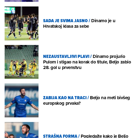
SADA JE SVIMA JASNO
/
Dinamo je u
Hrvatskoj klasa za sebe
NEZAUSTAVLJIVI PLAVI
/
Dinamo projurio
Pulom i stigao na korak do titule, Beljo zabio
28. gol u prvenstvu
ZABIJA KAO NA TRACI
/
Beljo na meti bivšeg
europskog prvaka?
STRAŠNA FORMA
/
Pogledajte kako je Beljo