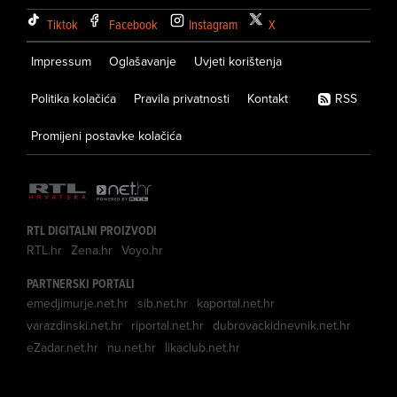
Tiktok
Facebook
Instagram
X
Impressum
Oglašavanje
Uvjeti korištenja
Politika kolačića
Pravila privatnosti
Kontakt
RSS
Promijeni postavke kolačića
RTL DIGITALNI PROIZVODI
RTL.hr
Zena.hr
Voyo.hr
PARTNERSKI PORTALI
emedjimurje.net.hr
sib.net.hr
kaportal.net.hr
varazdinski.net.hr
riportal.net.hr
dubrovackidnevnik.net.hr
eZadar.net.hr
nu.net.hr
likaclub.net.hr