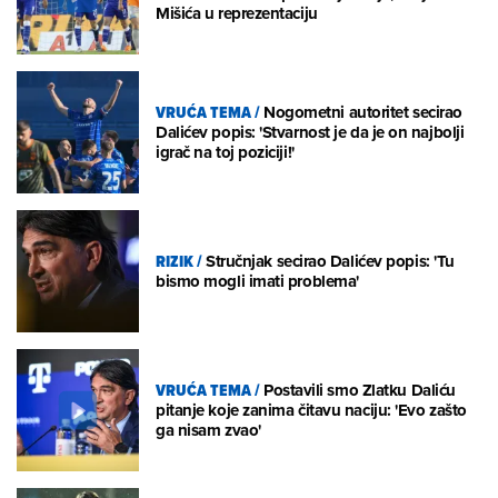
Mišića u reprezentaciju
VRUĆA TEMA
/
Nogometni autoritet secirao
Dalićev popis: 'Stvarnost je da je on najbolji
igrač na toj poziciji!'
RIZIK
/
Stručnjak secirao Dalićev popis: 'Tu
bismo mogli imati problema'
VRUĆA TEMA
/
Postavili smo Zlatku Daliću
pitanje koje zanima čitavu naciju: 'Evo zašto
ga nisam zvao'