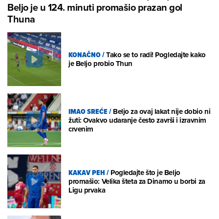
Beljo je u 124. minuti promašio prazan gol
Thuna
KONAČNO
/
Tako se to radi! Pogledajte kako
je Beljo probio Thun
IMAO SREĆE
/
Beljo za ovaj lakat nije dobio ni
žuti: Ovakvo udaranje često završi i izravnim
crvenim
KAKAV PEH
/
Pogledajte što je Beljo
promašio: Velika šteta za Dinamo u borbi za
Ligu prvaka