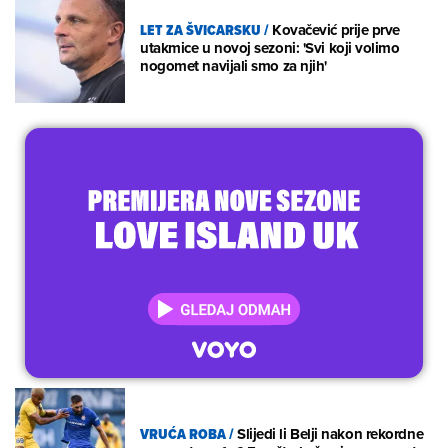
LET ZA ŠVICARSKU
/
Kovačević prije prve
utakmice u novoj sezoni: 'Svi koji volimo
nogomet navijali smo za njih'
VRUĆA ROBA
/
Slijedi li Belji nakon rekordne