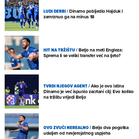
LUDI DERBI
/
Dinamo pobijedio Hajduk i
zamrznuo ga na minus 18
HIT NA TRŽIŠTU
/
Beljo na meti Engleza:
Sprema li se veliki transfer već na ljeto?
TVRDI NJEGOV AGENT
/
Ako je ovo istina
Dinamo je već ispunio zacrtani cilj: Evo koliko
na tržištu vrijedi Beljo
OVO ZVUČI NEREALNO
/
Beljo dva pogotka
udaljen od nevjerojatnog uspjeha