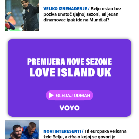
VELIKO IZNENAĐENJE
/
Beljo ostao bez
poziva unatoč sjajnoj sezoni, ali jedan
dinamovac ipak ide na Mundijal?
NOVI INTERESENTI
/
Tri europska velikana
žele Belju, a cifra o kojoj se govori je