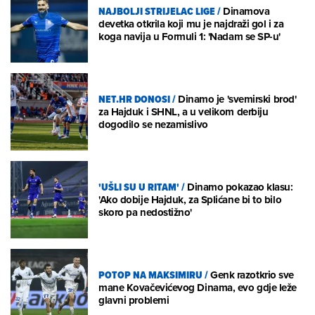
NAJBOLJI STRIJELAC LIGE
/
Dinamova
devetka otkrila koji mu je najdraži gol i za
koga navija u Formuli 1: 'Nadam se SP-u'
NET.HR DONOSI
/
Dinamo je 'svemirski brod'
za Hajduk i SHNL, a u velikom derbiju
dogodilo se nezamislivo
'UŠLI SU U RITAM'
/
Dinamo pokazao klasu:
'Ako dobije Hajduk, za Splićane bi to bilo
skoro pa nedostižno'
POTOP NA MAKSIMIRU
/
Genk razotkrio sve
mane Kovačevićevog Dinama, evo gdje leže
glavni problemi