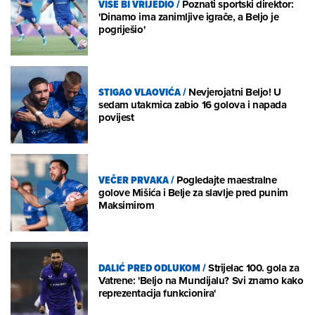
VIŠE BI VRIJEDIO
/
Poznati sportski direktor:
'Dinamo ima zanimljive igrače, a Beljo je
pogriješio'
STIGAO VLAOVIĆA
/
Nevjerojatni Beljo! U
sedam utakmica zabio 16 golova i napada
povijest
VEČER PRVAKA
/
Pogledajte maestralne
golove Mišića i Belje za slavlje pred punim
Maksimirom
DALIĆ PRED ODLUKOM
/
Strijelac 100. gola za
Vatrene: 'Beljo na Mundijalu? Svi znamo kako
reprezentacija funkcionira'