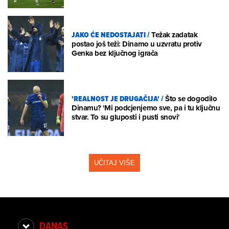
JAKO ĆE NEDOSTAJATI
/
Težak zadatak
postao još teži: Dinamo u uzvratu protiv
Genka bez ključnog igrača
'REALNOST JE DRUGAČIJA'
/
Što se dogodilo
Dinamu? 'Mi podcjenjemo sve, pa i tu ključnu
stvar. To su gluposti i pusti snovi'
UČITAJ VIŠE
DANAS