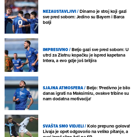
NEZAUSTAVLJIVI
/
Dinamo je stroj koji gazi
sve pred sobom: Jedino su Bayern i Barca
bolji
IMPRESIVNO
/
Beljo gazi sve pred sobom: U
utrci za Zlatnu kopačku je ispred kapetana
Intera, a evo gdje još briljira
SJAJNA ATMOSFERA
/
Beljo: 'Predivno je bilo
danas igrati na Maksimiru, ovakve tribine su
nam dodatna motivacija'
SVAŠTA SMO VIDJELI
/
Kolo prepuno golova!
Livaja je opet odgovorio na veliko pitanje, a
ovaj igrač silno želi na SP