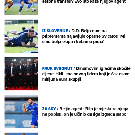
sezone transfer? Evo što kaže njegov agent
IZ SLOVENIJE
/
D.D. Beljo nam na
pripremama najavljuje opasne Švicarce: 'Mi
smo bolja ekipa i trebamo proći'
FRUK SVRGNUT
/
Dinamovim igračima skočile
cijene: HNL ima novog lidera koji je čak osam
milijuna eura skuplji
ZA SKY
/
Beljin agent: 'Bilo je mjesta za njega
na popisu, on je učinio da liga izgleda slabo'