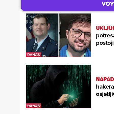
UKLJUČ
potres
postoji
NAPAD 
hakera
osjetlj