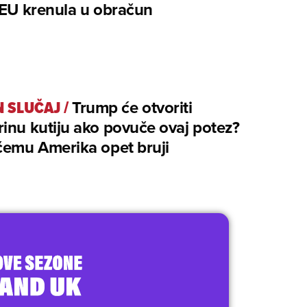
 EU krenula u obračun
N SLUČAJ
/
Trump će otvoriti
inu kutiju ako povuče ovaj potez?
čemu Amerika opet bruji