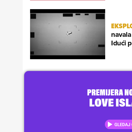
EKSPLO
navala
Idući 