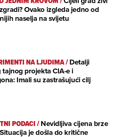
OD JEDNIM KROVOM
/
Cijeli grad živi
 zgradi? Ovako izgleda jedno od
ijih naselja na svijetu
RIMENTI NA LJUDIMA
/
Detalji
 tajnog projekta CIA-e i
na: Imali su zastrašujući cilj
TNI PODACI
/
Nevidljiva cijena brze
ituacija je došla do kritične