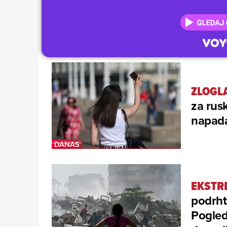
ZLOGL
za rus
napada
EKSTR
podrht
Pogleda