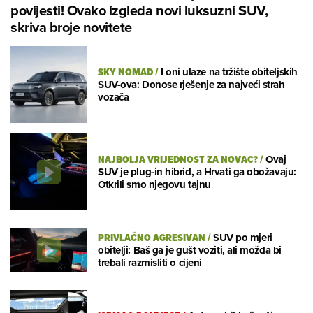
povijesti! Ovako izgleda novi luksuzni SUV,
skriva broje novitete
SKY NOMAD
/
I oni ulaze na tržište obiteljskih
SUV-ova: Donose rješenje za najveći strah
vozača
NAJBOLJA VRIJEDNOST ZA NOVAC?
/
Ovaj
SUV je plug-in hibrid, a Hrvati ga obožavaju:
Otkrili smo njegovu tajnu
PRIVLAČNO AGRESIVAN
/
SUV po mjeri
obitelji: Baš ga je gušt voziti, ali možda bi
trebali razmisliti o cijeni