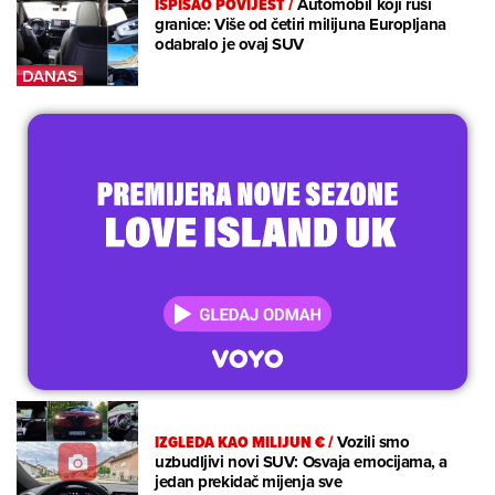
ISPISAO POVIJEST
/
Automobil koji ruši
granice: Više od četiri milijuna Europljana
odabralo je ovaj SUV
IZGLEDA KAO MILIJUN €
/
Vozili smo
uzbudljivi novi SUV: Osvaja emocijama, a
jedan prekidač mijenja sve