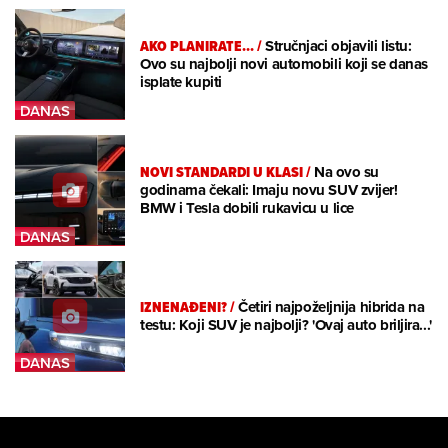
AKO PLANIRATE...
/
Stručnjaci objavili listu:
Ovo su najbolji novi automobili koji se danas
isplate kupiti
NOVI STANDARDI U KLASI
/
Na ovo su
godinama čekali: Imaju novu SUV zvijer!
BMW i Tesla dobili rukavicu u lice
IZNENAĐENI?
/
Četiri najpoželjnija hibrida na
testu: Koji SUV je najbolji? 'Ovaj auto briljira...'