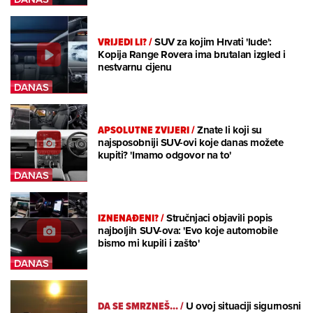
VRIJEDI LI?
/
SUV za kojim Hrvati 'lude':
Kopija Range Rovera ima brutalan izgled i
nestvarnu cijenu
APSOLUTNE ZVIJERI
/
Znate li koji su
najsposobniji SUV-ovi koje danas možete
kupiti? 'Imamo odgovor na to'
IZNENAĐENI?
/
Stručnjaci objavili popis
najboljih SUV-ova: 'Evo koje automobile
bismo mi kupili i zašto'
DA SE SMRZNEŠ...
/
U ovoj situaciji sigurnosni