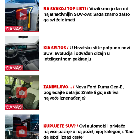
NA SVAKOJ TOP LISTI
/
Vozili smo jedan od
najatraktivnijih SUV-ova: Sada znamo zašto
ga svi žele imati
KIA SELTOS
/
U Hrvatsku stiže potpuno novi
SUV: Evolucija i odvažan dizajn u
inteligentnom pakiranju
ZANIMLJIVO...
/
Nova Ford Puma Gen-E,
pogledajte detalje: Znate li gdje skriva
najveće iznenađenje?
KUPUJETE SUV?
/
Ovi automobili privlače
najviše pažnje u najpoželjnijoj kategoriji: 'Kao
da lebdi iznad ceste'