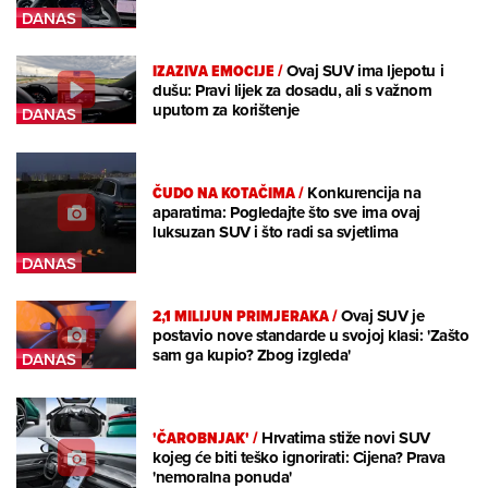
IZAZIVA EMOCIJE
/
Ovaj SUV ima ljepotu i
dušu: Pravi lijek za dosadu, ali s važnom
uputom za korištenje
ČUDO NA KOTAČIMA
/
Konkurencija na
aparatima: Pogledajte što sve ima ovaj
luksuzan SUV i što radi sa svjetlima
2,1 MILIJUN PRIMJERAKA
/
Ovaj SUV je
postavio nove standarde u svojoj klasi: 'Zašto
sam ga kupio? Zbog izgleda'
'ČAROBNJAK'
/
Hrvatima stiže novi SUV
kojeg će biti teško ignorirati: Cijena? Prava
'nemoralna ponuda'