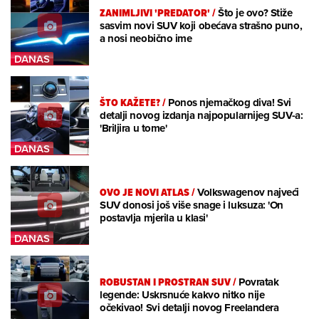
ZANIMLJIVI 'PREDATOR'
/
Što je ovo? Stiže
sasvim novi SUV koji obećava strašno puno,
a nosi neobično ime
ŠTO KAŽETE?
/
Ponos njemačkog diva! Svi
detalji novog izdanja najpopularnijeg SUV-a:
'Briljira u tome'
OVO JE NOVI ATLAS
/
Volkswagenov najveći
SUV donosi još više snage i luksuza: 'On
postavlja mjerila u klasi'
ROBUSTAN I PROSTRAN SUV
/
Povratak
legende: Uskrsnuće kakvo nitko nije
očekivao! Svi detalji novog Freelandera