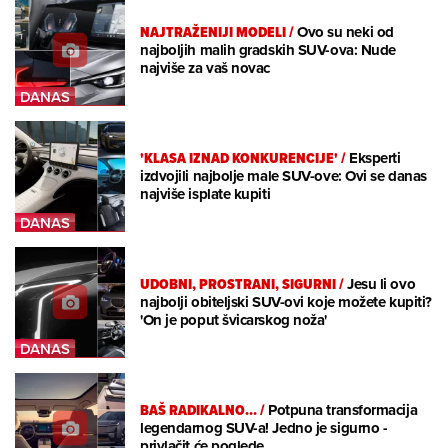
NAJTRAŽENIJI MODELI
/
Ovo su neki od
najboljih malih gradskih SUV-ova: Nude
najviše za vaš novac
'KLASA IZNAD KONKURENCIJE'
/
Eksperti
izdvojili najbolje male SUV-ove: Ovi se danas
najviše isplate kupiti
UDOBNI, PROSTRANI, SIGURNI
/
Jesu li ovo
najbolji obiteljski SUV-ovi koje možete kupiti?
'On je poput švicarskog noža'
BAŠ RADIKALNO...
/
Potpuna transformacija
legendarnog SUV-a! Jedno je sigurno -
privlačit će poglede