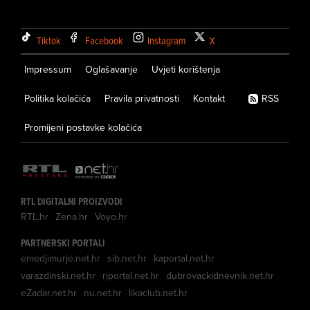
Tiktok
Facebook
Instagram
X
Impressum
Oglašavanje
Uvjeti korištenja
Politika kolačića
Pravila privatnosti
Kontakt
RSS
Promijeni postavke kolačića
RTL DIGITALNI PROIZVODI
RTL.hr
Zena.hr
Voyo.hr
PARTNERSKI PORTALI
emedjimurje.net.hr
sib.net.hr
kaportal.net.hr
varazdinski.net.hr
riportal.net.hr
dubrovackidnevnik.net.hr
eZadar.net.hr
nu.net.hr
likaclub.net.hr