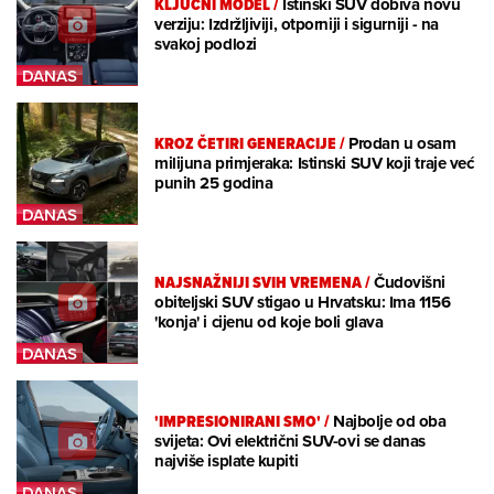
KLJUČNI MODEL
/
Istinski SUV dobiva novu
verziju: Izdržljiviji, otporniji i sigurniji - na
svakoj podlozi
KROZ ČETIRI GENERACIJE
/
Prodan u osam
milijuna primjeraka: Istinski SUV koji traje već
punih 25 godina
NAJSNAŽNIJI SVIH VREMENA
/
Čudovišni
obiteljski SUV stigao u Hrvatsku: Ima 1156
'konja' i cijenu od koje boli glava
'IMPRESIONIRANI SMO'
/
Najbolje od oba
svijeta: Ovi električni SUV-ovi se danas
najviše isplate kupiti