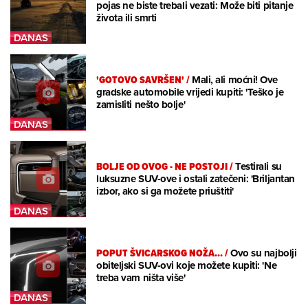
pojas ne biste trebali vezati: Može biti pitanje
života ili smrti
'GOTOVO SAVRŠEN'
/
Mali, ali moćni! Ove
gradske automobile vrijedi kupiti: 'Teško je
zamisliti nešto bolje'
BOLJE OD OVOG - NE POSTOJI
/
Testirali su
luksuzne SUV-ove i ostali zatečeni: 'Briljantan
izbor, ako si ga možete priuštiti'
POPUT ŠVICARSKOG NOŽA...
/
Ovo su najbolji
obiteljski SUV-ovi koje možete kupiti: 'Ne
treba vam ništa više'