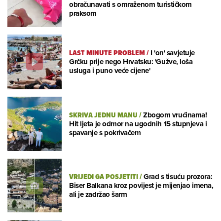
obračunavati s omraženom turističkom
praksom
LAST MINUTE PROBLEM
/
I 'on' savjetuje
Grčku prije nego Hrvatsku: 'Gužve, loša
usluga i puno veće cijene'
SKRIVA JEDNU MANU
/
Zbogom vrućinama!
Hit ljeta je odmor na ugodnih 15 stupnjeva i
spavanje s pokrivačem
VRIJEDI GA POSJETITI
/
Grad s tisuću prozora:
Biser Balkana kroz povijest je mijenjao imena,
ali je zadržao šarm