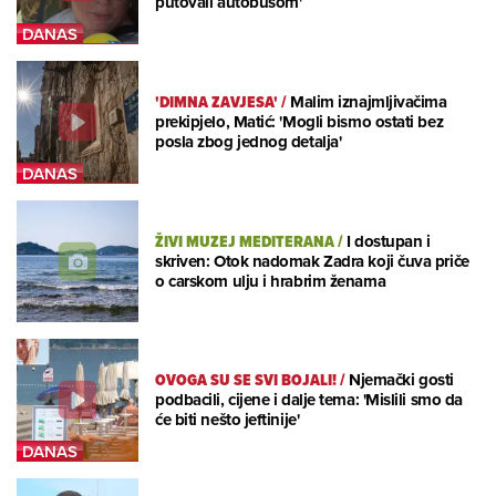
putovali autobusom'
'DIMNA ZAVJESA'
/
Malim iznajmljivačima
prekipjelo, Matić: 'Mogli bismo ostati bez
posla zbog jednog detalja'
ŽIVI MUZEJ MEDITERANA
/
I dostupan i
skriven: Otok nadomak Zadra koji čuva priče
o carskom ulju i hrabrim ženama
OVOGA SU SE SVI BOJALI!
/
Njemački gosti
podbacili, cijene i dalje tema: 'Mislili smo da
će biti nešto jeftinije'