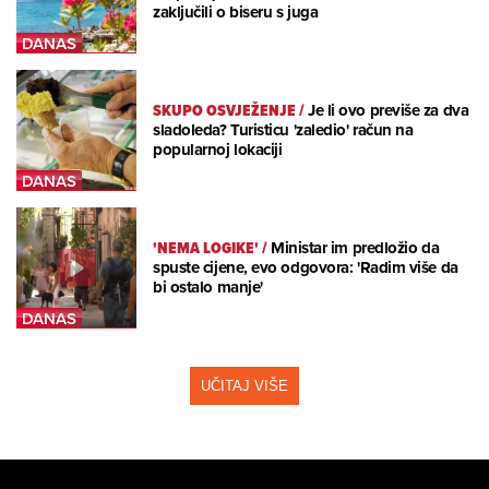
zaključili o biseru s juga
SKUPO OSVJEŽENJE
/
Je li ovo previše za dva
sladoleda? Turisticu 'zaledio' račun na
popularnoj lokaciji
'NEMA LOGIKE'
/
Ministar im predložio da
spuste cijene, evo odgovora: 'Radim više da
bi ostalo manje'
UČITAJ VIŠE