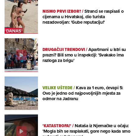
NISMO PRVI IZBOR?
/
Stranci se raspisali o
cijenama u Hrvatskoj, dio turista
nezadovoljan: 'Gube reputaciju!'
DRUGAČIJI TRENDOVI
/
Apartmani u Istri su
prazni? Bili smo u inspekciji: 'Svakako ima
razloga za brigu'
VELIKE UŠTEDE
/
Kava za 1 euro, ćevapi 5:
Ovo je jedno od najpovoljnijih mjesta za
odmor na Jadranu
'KATASTROFA!'
/
Nataša iz Njemačke u očaju:
'Mogla bih se rasplakati, gore nego kada smo