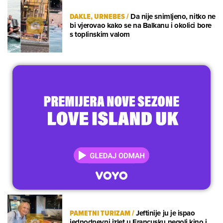
DAKLE, URNEBES
/
Da nije snimljeno, nitko ne
bi vjerovao kako se na Balkanu i okolici bore
s toplinskim valom
PAMETNI TURIZAM
/
Jeftinije ju je ispao
jednodnevni izlet u Francusku negoli kino i