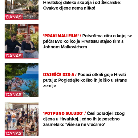
Hrvatskoj daleko skuplja i od Švicarske:
Ovakve cijene nema nitko!
'PRAVI MALI FILM'
/
Potvrđena cifra o kojoj se
priča! Evo koliko je Hrvatsku stajao film s
Johnom Malkovichem
IZVJEŠĆE DZS-A
/
Podaci otkrili gdje Hrvati
putuju: Pogledajte koliko ih je išlo u strane
zemlje
'POTPUNO SULUDO'
/
Česi poludjeli zbog
cijena u Hrvatskoj, jedno ih je posebno
zasmetalo: 'Više se ne vraćamo'