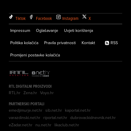
Tiktok
Facebook
Instagram
X
Impressum
Oglašavanje
Uvjeti korištenja
Politika kolačića
Pravila privatnosti
Kontakt
RSS
Promijeni postavke kolačića
RTL DIGITALNI PROIZVODI
RTL.hr
Zena.hr
Voyo.hr
PARTNERSKI PORTALI
emedjimurje.net.hr
sib.net.hr
kaportal.net.hr
varazdinski.net.hr
riportal.net.hr
dubrovackidnevnik.net.hr
eZadar.net.hr
nu.net.hr
likaclub.net.hr