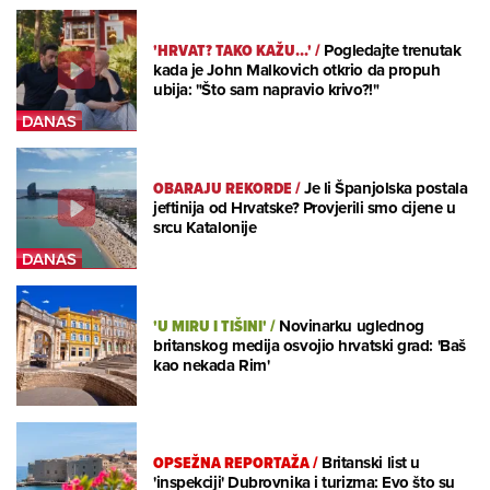
'HRVAT? TAKO KAŽU...'
/
Pogledajte trenutak
kada je John Malkovich otkrio da propuh
ubija: "Što sam napravio krivo?!"
OBARAJU REKORDE
/
Je li Španjolska postala
jeftinija od Hrvatske? Provjerili smo cijene u
srcu Katalonije
'U MIRU I TIŠINI'
/
Novinarku uglednog
britanskog medija osvojio hrvatski grad: 'Baš
kao nekada Rim'
OPSEŽNA REPORTAŽA
/
Britanski list u
'inspekciji' Dubrovnika i turizma: Evo što su