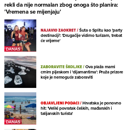
rekli da nije normalan zbog onoga što planira:
'Vremena se mijenjaju'
NAJAVIO ZAOKRET
/
Šuta o Splitu kao 'party
destinaciji': 'Drugačije vidimo turizam, trebat
će vrijeme'
ZABORAVITE ŠKOLJKE
/
Ova plaža mami
crnim pijeskom i 'dijamantima': Pruža prizore
koje je nemoguće zaboraviti
OBJAVLJENI PODACI
/
Hrvatska je ponovno
hit: 'Veliki povratak čeških, mađarskih i
talijanskih turista'