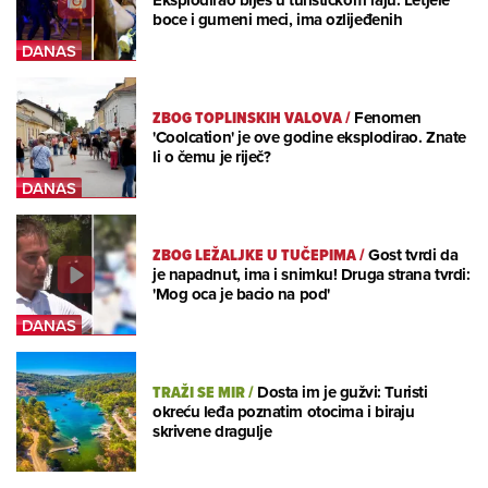
Eksplodirao bijes u turističkom raju: Letjele
boce i gumeni meci, ima ozlijeđenih
ZBOG TOPLINSKIH VALOVA
/
Fenomen
'Coolcation' je ove godine eksplodirao. Znate
li o čemu je riječ?
ZBOG LEŽALJKE U TUČEPIMA
/
Gost tvrdi da
je napadnut, ima i snimku! Druga strana tvrdi:
'Mog oca je bacio na pod'
TRAŽI SE MIR
/
Dosta im je gužvi: Turisti
okreću leđa poznatim otocima i biraju
skrivene dragulje