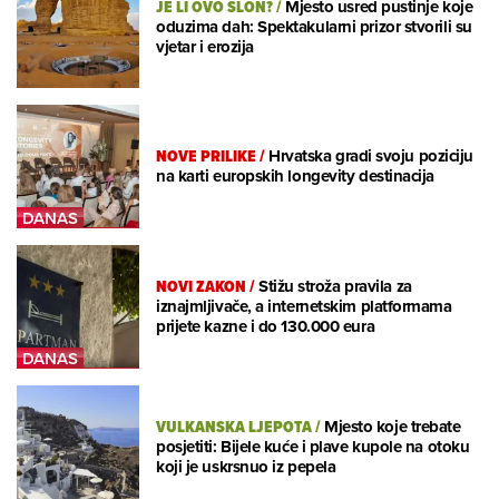
JE LI OVO SLON?
/
Mjesto usred pustinje koje
oduzima dah: Spektakularni prizor stvorili su
vjetar i erozija
NOVE PRILIKE
/
Hrvatska gradi svoju poziciju
na karti europskih longevity destinacija
NOVI ZAKON
/
Stižu stroža pravila za
iznajmljivače, a internetskim platformama
prijete kazne i do 130.000 eura
VULKANSKA LJEPOTA
/
Mjesto koje trebate
posjetiti: Bijele kuće i plave kupole na otoku
koji je uskrsnuo iz pepela