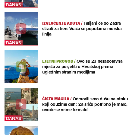
IZVLAČENJE ADUTA
/
Talijani će do Zadra
stizati za tren: Vraća se popularna morska
linija
LJETNI PROVOD
/
Ovo su 23 nezaboravna
mjesta za posjetiti u Hrvatskoj prema
uglednim stranim medijima
ČISTA MAGIJA
/
Odmorili smo dušu na otoku
koji oduzima dah: 'Za sriću potribno je malo,
ovode se vrime fermalo'