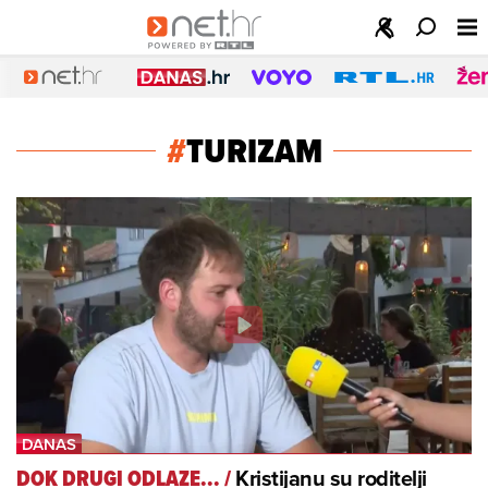
#
TURIZAM
Kristijanu su roditelji
DOK DRUGI ODLAZE...
/