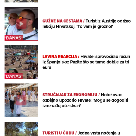
GUŽVE NA CESTAMA
/
Turist iz Austrije održao
lekciju Hrvatskoj: 'To vam je grozno!'
LAVINA REAKCIJA
/
Hrvate isprovocirao račun
iz Španjolske: Pazite što se tamo dobije za tri
eura
STRUČNJAK ZA EKONOMIJU
/
Nobelovac
ozbiljno upozorio Hrvate: 'Mogu se dogoditi
iznenađujuće stvari'
TURISTI U ČUDU
/
Jedna vrsta noćenja u