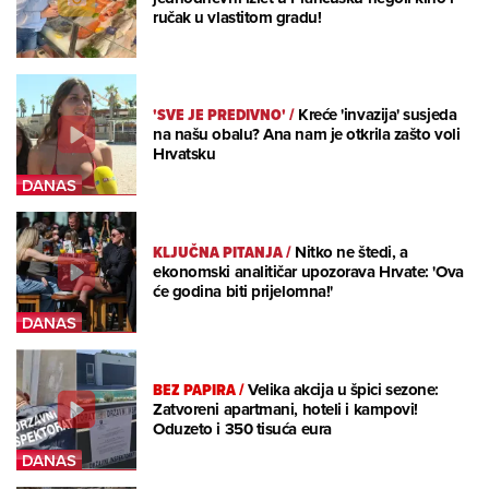
ručak u vlastitom gradu!
'SVE JE PREDIVNO'
/
Kreće 'invazija' susjeda
na našu obalu? Ana nam je otkrila zašto voli
Hrvatsku
KLJUČNA PITANJA
/
Nitko ne štedi, a
ekonomski analitičar upozorava Hrvate: 'Ova
će godina biti prijelomna!'
BEZ PAPIRA
/
Velika akcija u špici sezone:
Zatvoreni apartmani, hoteli i kampovi!
Oduzeto i 350 tisuća eura