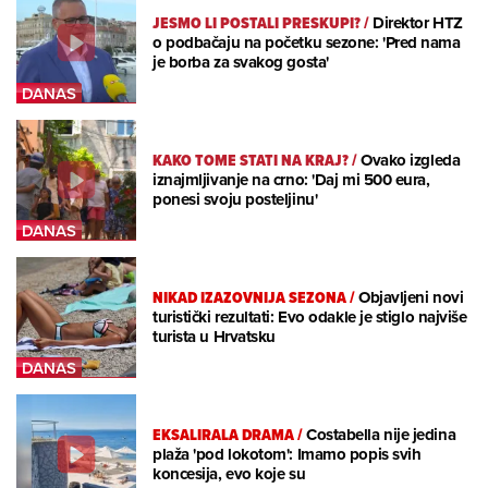
JESMO LI POSTALI PRESKUPI?
/
Direktor HTZ
o podbačaju na početku sezone: 'Pred nama
je borba za svakog gosta'
KAKO TOME STATI NA KRAJ?
/
Ovako izgleda
iznajmljivanje na crno: 'Daj mi 500 eura,
ponesi svoju posteljinu'
NIKAD IZAZOVNIJA SEZONA
/
Objavljeni novi
turistički rezultati: Evo odakle je stiglo najviše
turista u Hrvatsku
EKSALIRALA DRAMA
/
Costabella nije jedina
plaža 'pod lokotom': Imamo popis svih
koncesija, evo koje su