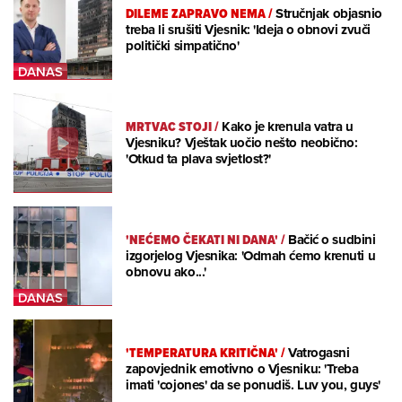
DILEME ZAPRAVO NEMA
/
Stručnjak objasnio
treba li srušiti Vjesnik: 'Ideja o obnovi zvuči
politički simpatično'
MRTVAC STOJI
/
Kako je krenula vatra u
Vjesniku? Vještak uočio nešto neobično:
'Otkud ta plava svjetlost?'
'NEĆEMO ČEKATI NI DANA'
/
Bačić o sudbini
izgorjelog Vjesnika: 'Odmah ćemo krenuti u
obnovu ako...'
'TEMPERATURA KRITIČNA'
/
Vatrogasni
zapovjednik emotivno o Vjesniku: 'Treba
imati 'cojones' da se ponudiš. Luv you, guys'