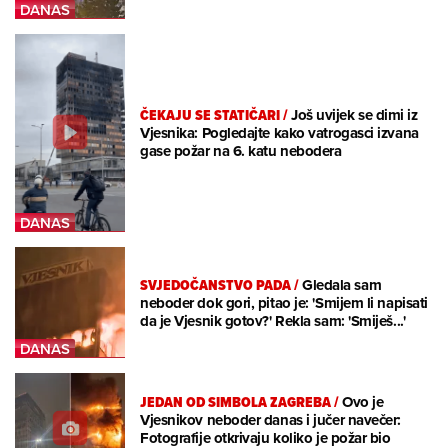
ČEKAJU SE STATIČARI
/
Još uvijek se dimi iz
Vjesnika: Pogledajte kako vatrogasci izvana
gase požar na 6. katu nebodera
SVJEDOČANSTVO PADA
/
Gledala sam
neboder dok gori, pitao je: 'Smijem li napisati
da je Vjesnik gotov?' Rekla sam: 'Smiješ...'
JEDAN OD SIMBOLA ZAGREBA
/
Ovo je
Vjesnikov neboder danas i jučer navečer:
Fotografije otkrivaju koliko je požar bio