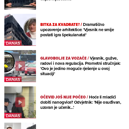
BITKA ZA KVADRATE?
/
Dramatično
upozorenje arhitektice: 'Vjesnik ne smije
postati igra špekulanata!'
GLAVOBOLJE ZA VOZAČE
/
Vjesnik, gužve,
radovi i nova regulacija. Prometni stručnjak:
'Ovo je jedino moguće rješenje u ovoj
situaciji'
OČEVID JOŠ NIJE POČEO
/
Hoće li mladići
dobiti nanogvice? Odvjetnik: 'Nije osuđivan,
uzoran je učenik...'