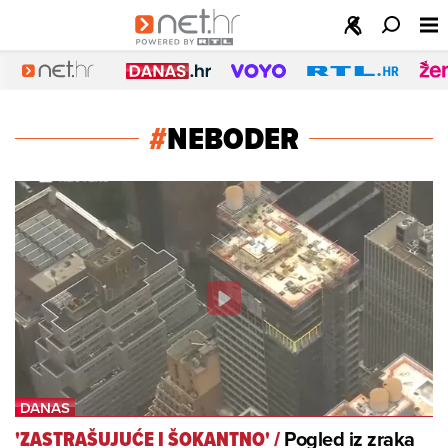
#
NEBODER
Pogled iz zraka
'ZASTRAŠUJUĆE I ŠOKANTNO'
/