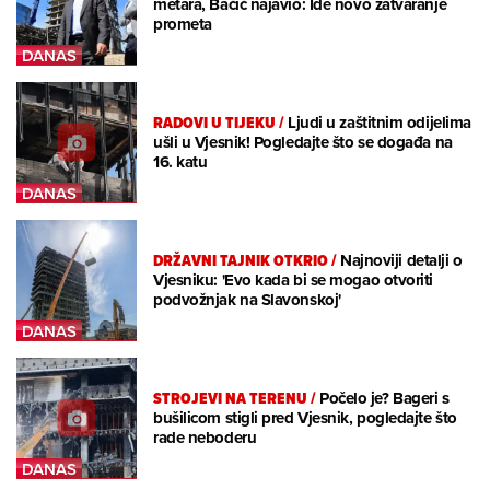
metara, Bačić najavio: Ide novo zatvaranje
prometa
RADOVI U TIJEKU
/
Ljudi u zaštitnim odijelima
ušli u Vjesnik! Pogledajte što se događa na
16. katu
DRŽAVNI TAJNIK OTKRIO
/
Najnoviji detalji o
Vjesniku: 'Evo kada bi se mogao otvoriti
podvožnjak na Slavonskoj'
STROJEVI NA TERENU
/
Počelo je? Bageri s
bušilicom stigli pred Vjesnik, pogledajte što
rade neboderu