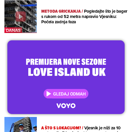
METODA GRICKANJA
/
Pogledajte što je bager
s rukom od 52 metra napravio Vjesniku:
Počela zadnja faza
A ŠTO S LOKACIJOM?
/
Vjesnik je niži za 10