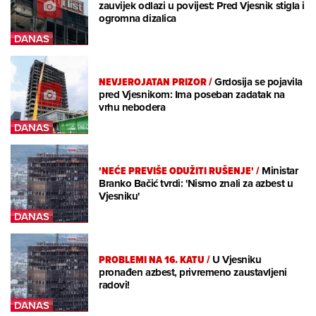
zauvijek odlazi u povijest: Pred Vjesnik stigla i
ogromna dizalica
NEVJEROJATAN PRIZOR
/
Grdosija se pojavila
pred Vjesnikom: Ima poseban zadatak na
vrhu nebodera
'NEĆE PREVIŠE ODUŽITI RUŠENJE'
/
Ministar
Branko Bačić tvrdi: 'Nismo znali za azbest u
Vjesniku'
PROBLEMI NA 16. KATU
/
U Vjesniku
pronađen azbest, privremeno zaustavljeni
radovi!