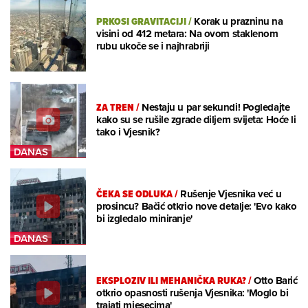
PRKOSI GRAVITACIJI
/
Korak u prazninu na
visini od 412 metara: Na ovom staklenom
rubu ukoče se i najhrabriji
ZA TREN
/
Nestaju u par sekundi! Pogledajte
kako su se rušile zgrade diljem svijeta: Hoće li
tako i Vjesnik?
ČEKA SE ODLUKA
/
Rušenje Vjesnika već u
prosincu? Bačić otkrio nove detalje: 'Evo kako
bi izgledalo miniranje'
EKSPLOZIV ILI MEHANIČKA RUKA?
/
Otto Barić
otkrio opasnosti rušenja Vjesnika: 'Moglo bi
trajati mjesecima'