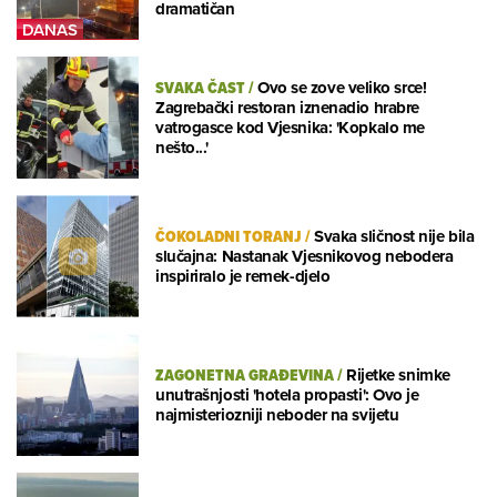
dramatičan
SVAKA ČAST
/
Ovo se zove veliko srce!
Zagrebački restoran iznenadio hrabre
vatrogasce kod Vjesnika: 'Kopkalo me
nešto...'
ČOKOLADNI TORANJ
/
Svaka sličnost nije bila
slučajna: Nastanak Vjesnikovog nebodera
inspiriralo je remek-djelo
ZAGONETNA GRAĐEVINA
/
Rijetke snimke
unutrašnjosti 'hotela propasti': Ovo je
najmisteriozniji neboder na svijetu