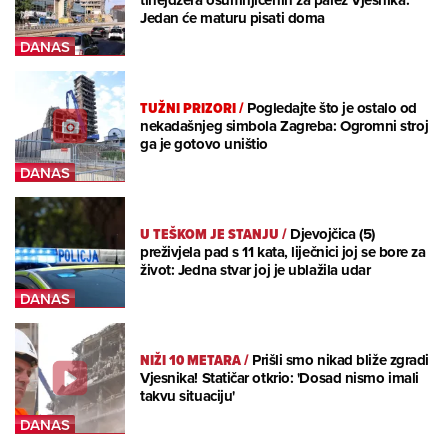
tinejdžera osumnjičenih za palež Vjesnika:
Jedan će maturu pisati doma
TUŽNI PRIZORI
/
Pogledajte što je ostalo od
nekadašnjeg simbola Zagreba: Ogromni stroj
ga je gotovo uništio
U TEŠKOM JE STANJU
/
Djevojčica (5)
preživjela pad s 11 kata, liječnici joj se bore za
život: Jedna stvar joj je ublažila udar
NIŽI 10 METARA
/
Prišli smo nikad bliže zgradi
Vjesnika! Statičar otkrio: 'Dosad nismo imali
takvu situaciju'