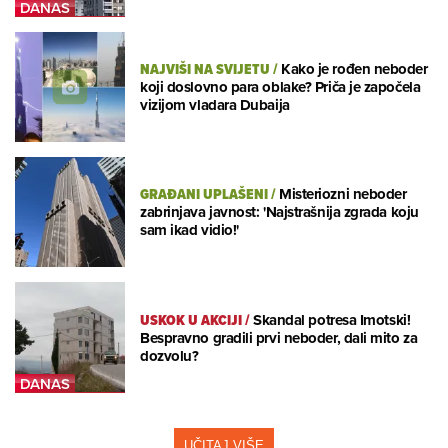
NAJVIŠI NA SVIJETU
/
Kako je rođen neboder
koji doslovno para oblake? Priča je započela
vizijom vladara Dubaija
GRAĐANI UPLAŠENI
/
Misteriozni neboder
zabrinjava javnost: 'Najstrašnija zgrada koju
sam ikad vidio!'
USKOK U AKCIJI
/
Skandal potresa Imotski!
Bespravno gradili prvi neboder, dali mito za
dozvolu?
UČITAJ VIŠE