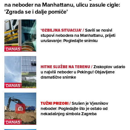
na neboder na Manhattanu, ulicu zasule cigle:
'Zgrada se i dalje pomiče'
'OZBILJNA SITUACIJA'
/
Savili se nosivi
stupovi nebodera na Manhattanu, prijeti
urušavanje: Pogledajte snimku
HITNE SLUŽBE NA TERENU
/
Zrakoplov udario
u najviši neboder u Pekingu! Objavljene
dramatične snimke
TUŽNI PRIZORI
/
Srušen je Vjesnikov
neboder: Pogledajte što je ostalo od
nekadašnjeg simbola Zagreba