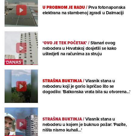
U PROBNOM JE RADU
/
Prva fotonaponska
elektrana na stambenoj zgradi u Dalmaciji
'OVO JE TEK POČETAK'
/
Stanari ovog
nebodera u Hrvatskoj dosjetili se kako
uštedjeti na računima za struju
STRAŠNA BUKTINJA
/
Vlasnik stana u
neboderu koji je gorio ispričao što se
dogodilo: 'Balkonska vrata bila su otvorena...'
STRAŠNA BUKTINJA
/
Vlasnik stana u
neboderu u kojem je buknuo požar: 'Pazite,
ništa nismo kuhali...'