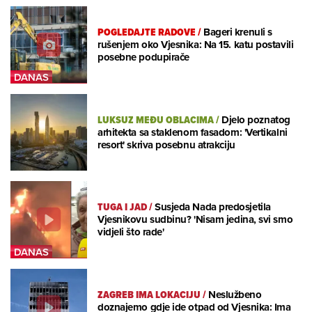
POGLEDAJTE RADOVE
/
Bageri krenuli s
rušenjem oko Vjesnika: Na 15. katu postavili
posebne podupirače
LUKSUZ MEĐU OBLACIMA
/
Djelo poznatog
arhitekta sa staklenom fasadom: 'Vertikalni
resort' skriva posebnu atrakciju
TUGA I JAD
/
Susjeda Nada predosjetila
Vjesnikovu sudbinu? 'Nisam jedina, svi smo
vidjeli što rade'
ZAGREB IMA LOKACIJU
/
Neslužbeno
doznajemo gdje ide otpad od Vjesnika: Ima