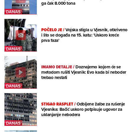
ga čak 8.000 tona
POČELO JE
/
Vojska stigla u Vjesnik, otkriveno
i što se događa na 15. katu: 'Uskoro kreće
prva faza'
IMAMO DETALJE
/
Doznajemo kojom će se
metodom rušiti Vjesnik: Evo kada bi neboder
trebao nestati
STIGAO RASPLET
/
Odbijene žalbe za rušenje
Vjesnika: Bačić uskoro potpisuje ugovor za
uklanjanje nebodera