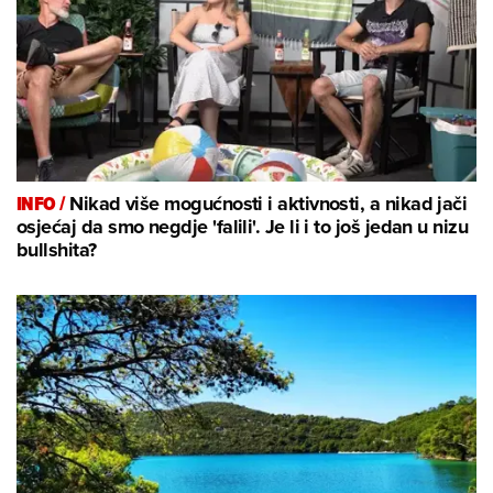
INFO /
Nikad više mogućnosti i aktivnosti, a nikad jači
osjećaj da smo negdje 'falili'. Je li i to još jedan u nizu
bullshita?