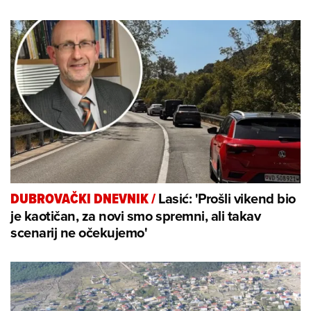
Lasić: 'Prošli vikend bio
DUBROVAČKI DNEVNIK
/
je kaotičan, za novi smo spremni, ali takav
scenarij ne očekujemo'