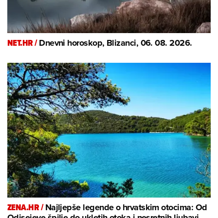
NET.HR /
Dnevni horoskop, Blizanci, 06. 08. 2026.
ZENA.HR /
Najljepše legende o hrvatskim otocima: Od
Odisejeve špilje do ukletih otoka i nesretnih ljubavi