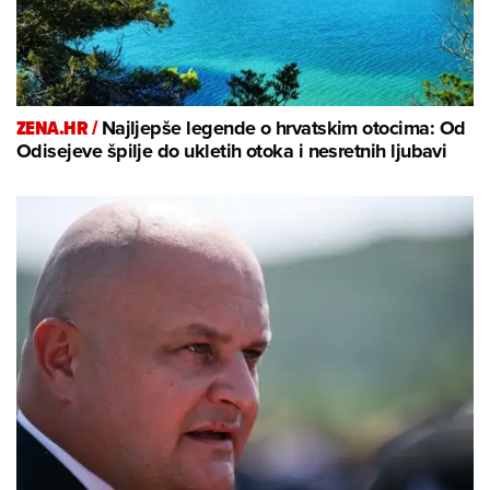
ZENA.HR /
Najljepše legende o hrvatskim otocima: Od
Odisejeve špilje do ukletih otoka i nesretnih ljubavi