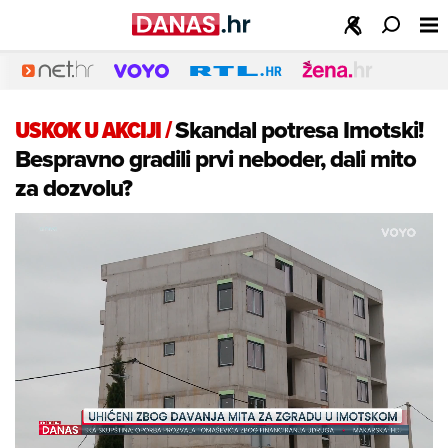
USKOK U AKCIJI
/
Skandal potresa Imotski!
Bespravno gradili prvi neboder, dali mito
za dozvolu?
Loaded
:
63.26%
/
Unmute