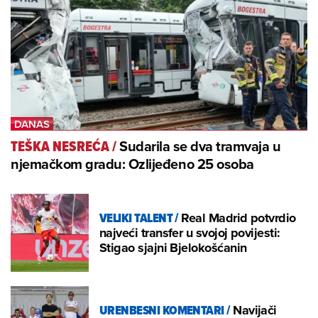
Sudarila se dva tramvaja u
TEŠKA NESREĆA
/
njemačkom gradu: Ozlijeđeno 25 osoba
VELIKI TALENT
/
Real Madrid potvrdio
najveći transfer u svojoj povijesti:
Stigao sjajni Bjelokošćanin
URENBESNI KOMENTARI
/
Navijači