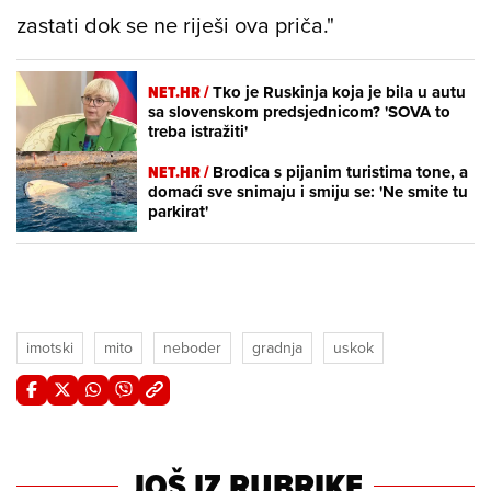
zastati dok se ne riješi ova priča."
NET.HR /
Tko je Ruskinja koja je bila u autu
sa slovenskom predsjednicom? 'SOVA to
treba istražiti'
NET.HR /
Brodica s pijanim turistima tone, a
domaći sve snimaju i smiju se: 'Ne smite tu
parkirat'
imotski
mito
neboder
gradnja
uskok
JOŠ IZ RUBRIKE