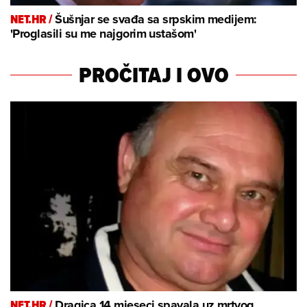
NET.HR /
Šušnjar se svađa sa srpskim medijem:
'Proglasili su me najgorim ustašom'
PROČITAJ I OVO
NET.HR /
Dragica 14 mjeseci spavala uz mrtvog