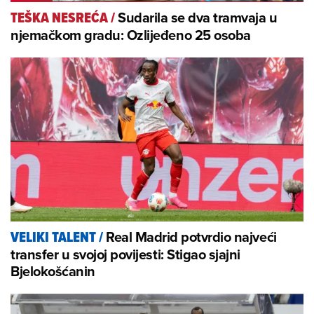
Sudarila se dva tramvaja u
TEŠKA NESREĆA
/
njemačkom gradu: Ozlijeđeno 25 osoba
Real Madrid potvrdio najveći
VELIKI TALENT
/
transfer u svojoj povijesti: Stigao sjajni
Bjelokošćanin