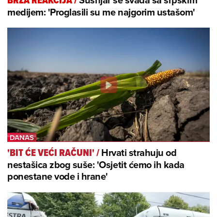
BRZA REAKCIJA
/
medijem: 'Proglasili su me najgorim ustašom'
Hrvati strahuju od
'BIT ĆE VEĆI RAČUNI'
/
nestašica zbog suše: 'Osjetit ćemo ih kada
ponestane vode i hrane'