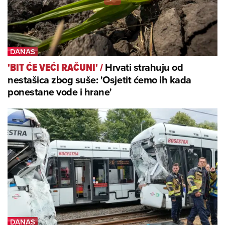
Hrvati strahuju od
'BIT ĆE VEĆI RAČUNI'
/
nestašica zbog suše: 'Osjetit ćemo ih kada
ponestane vode i hrane'