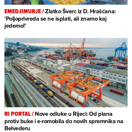
Zlatko Šverc iz D. Hrašćana:
EMEDJIMURJE
/
'Poljoprivreda se ne isplati, ali znamo kaj
jedemo!'
Nove odluke u Rijeci: Od plana
RI PORTAL
/
protiv buke i e-romobila do novih spremnika na
Belvederu