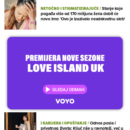
NETOČNO I STIGMATIZIRAJUĆE
/
Stanje koje
pogađa više od 170 milijuna žena dobit će
novo ime: 'Ovo je izazivalo neadekvatnu skrb'
I KARIJERA I OPUŠTANJE
/
Odnos posla i
privatnog života: Ključ nije u ravnoteži, već u