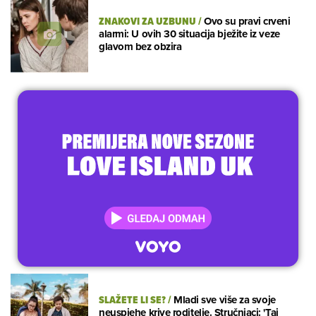
ZNAKOVI ZA UZBUNU
/
Ovo su pravi crveni
alarmi: U ovih 30 situacija bježite iz veze
glavom bez obzira
SLAŽETE LI SE?
/
Mladi sve više za svoje
neuspjehe krive roditelje. Stručnjaci: 'Taj