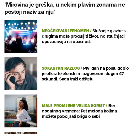
'Mirovina je greška, u nekim plavim zonama ne
postoji naziv za nju'
NEOČEKIVANI FENOMEN
/
Slušanje glazbe s
drugima može produljiti život, no stručnjaci
upozoravaju na opasnost
ŠOKANTAN RAZLOG
/
Prvi dan na poslu dobio
je otkaz telefonskim razgovorom dugim 47
sekundi. Sada traži odštetu
MALE PROMJENE VELIKA KORIST
/
Bez
dodatnog vremena: Pet metoda kojima
možete poboljšati brigu o sebi