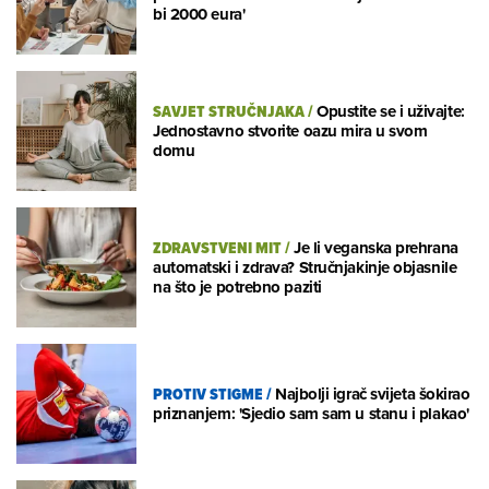
bi 2000 eura'
SAVJET STRUČNJAKA
/
Opustite se i uživajte:
Jednostavno stvorite oazu mira u svom
domu
ZDRAVSTVENI MIT
/
Je li veganska prehrana
automatski i zdrava? Stručnjakinje objasnile
na što je potrebno paziti
PROTIV STIGME
/
Najbolji igrač svijeta šokirao
priznanjem: 'Sjedio sam sam u stanu i plakao'