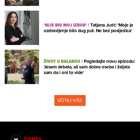
'NIJE BIO MOJ IZBOR'
/
Tatjana Jurić: 'Moje je
ozdravljenje bilo dug put. Ne bez posljedica'
ŽIVOT U BALANSU
/
Pogledajte novu epizodu:
'Jesam debela, ali sam dobra osoba i željela
sam da i oni to vide'
UČITAJ VIŠE
DANAS