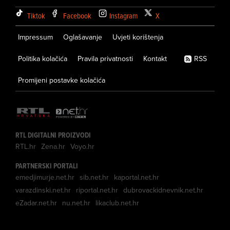
Tiktok
Facebook
Instagram
X
Impressum
Oglašavanje
Uvjeti korištenja
Politika kolačića
Pravila privatnosti
Kontakt
RSS
Promijeni postavke kolačića
RTL DIGITALNI PROIZVODI
RTL.hr
Zena.hr
Voyo.hr
PARTNERSKI PORTALI
emedjimurje.net.hr
sib.net.hr
kaportal.net.hr
varazdinski.net.hr
riportal.net.hr
dubrovackidnevnik.net.hr
eZadar.net.hr
nu.net.hr
likaclub.net.hr