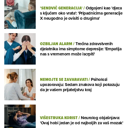
'SENDVIČ GENERACIJA'
/
Odgojeni kao 'djeca
s ključem oko vrata': 'Pripadnicima generacije
X neugodno je ovisiti o drugima'
OZBILJAN ALARM
/
Trećina zdravstvenih
djelatnika ima simptome depresije: 'Empatija
nas s vremenom može iscrpiti'
NEMOJTE SE ZAVARAVATI
/
Psiholozi
upozoravaju: Sedam znakova koji pokazuju
da je vašem prijateljstvu kraj
VIŠESTRUKA KORIST
/
Neurolog objašnjava:
'Ovaj hobi jedan je od najboljih za vaš mozak'