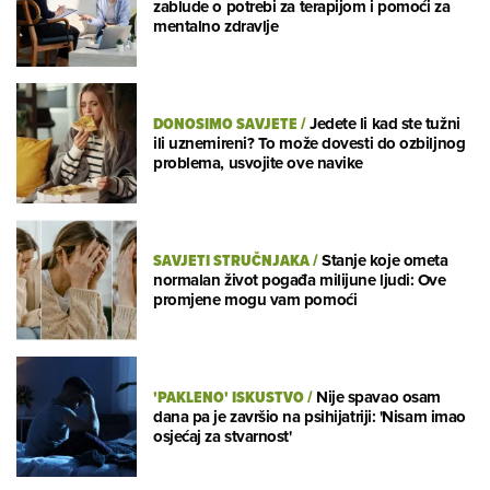
zablude o potrebi za terapijom i pomoći za
mentalno zdravlje
DONOSIMO SAVJETE
/
Jedete li kad ste tužni
ili uznemireni? To može dovesti do ozbiljnog
problema, usvojite ove navike
SAVJETI STRUČNJAKA
/
Stanje koje ometa
normalan život pogađa milijune ljudi: Ove
promjene mogu vam pomoći
'PAKLENO' ISKUSTVO
/
Nije spavao osam
dana pa je završio na psihijatriji: 'Nisam imao
osjećaj za stvarnost'