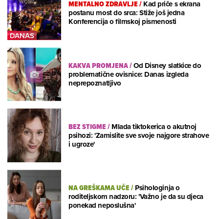
MENTALNO ZDRAVLJE
/
Kad priče s ekrana
postanu most do srca: Stiže još jedna
Konferencija o filmskoj pismenosti
KAKVA PROMJENA
/
Od Disney slatkice do
problematične ovisnice: Danas izgleda
neprepoznatljivo
BEZ STIGME
/
Mlada tiktokerica o akutnoj
psihozi: 'Zamislite sve svoje najgore strahove
i ugroze'
NA GREŠKAMA UČE
/
Psihologinja o
roditeljskom nadzoru: 'Važno je da su djeca
ponekad neposlušna'