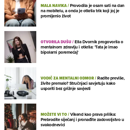
MALA NAVIKA
/
Provodila je osam sati na dan
na mobitelu, a onda je otkrila trik koji joj je
promijenio život
OTVORILA DUŠU
/
Ella Dvornik progovorila o
mentalnom zdravlju i otkrila: 'Tata je imao
bipolarni poremećaj'
VODIČ ZA MENTALNI ODMOR
/
Radite previše,
živite premalo? Stručnjaci savjetuju kako
usporiti bez grižnje savjesti
MOŽETE VI TO
/
Vikend kao prava prilika:
Prebrodite siječanj i pronađite zadovoljstvo u
svakodnevici