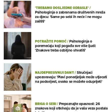
'TREBAMO DOSLJEDNE ODRASLE'
/
Psihologinja o zabranama društvenih mreža
za djecu: 'Same po sebi ih neće i ne mogu
zaštiti'
POTRAŽITE POMOĆ
/
Psihologinja o
poremećaju koji pogađa sve više ljudi:
'Znakove treba ozbiljno shvatiti'
NAJDEPRESIVNIJI DAN?!
/
Stručnjaci
upozoravaju: 'Plavi ponedjeljak može utjecati
na podsvijest, ovako se možete oduprijeti'
BRIGA O SEBI
/
Prepoznajte opasnost: 26
znakova koji otkrivaju da je vaša veza postala