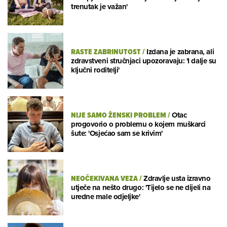
trenutak je važan'
RASTE ZABRINUTOST
/
Izdana je zabrana, ali
zdravstveni stručnjaci upozoravaju: 'I dalje su
ključni roditelji'
NIJE SAMO ŽENSKI PROBLEM
/
Otac
progovorio o problemu o kojem muškarci
šute: 'Osjećao sam se krivim'
NEOČEKIVANA VEZA
/
Zdravlje usta izravno
utječe na nešto drugo: 'Tijelo se ne dijeli na
uredne male odjeljke'