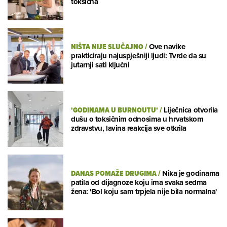
toksična
NIŠTA NIJE SLUČAJNO
/
Ove navike
prakticiraju najuspješniji ljudi: Tvrde da su
jutarnji sati ključni
'GODINAMA U BURNOUTU'
/
Liječnica otvorila
dušu o toksičnim odnosima u hrvatskom
zdravstvu, lavina reakcija sve otkrila
DANAS POMAŽE DRUGIMA
/
Nika je godinama
patila od dijagnoze koju ima svaka sedma
žena: 'Bol koju sam trpjela nije bila normalna'