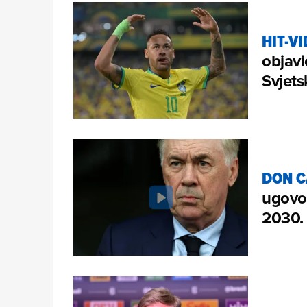
HIT-V
objavi
Svjets
DON C
ugovor
2030.