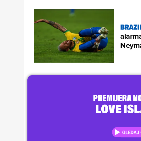
BRAZI
alarma
Neyma