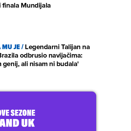
 finala Mundijala
 MU JE
/
Legendarni Talijan na
Brazila odbrusio navijačima:
 genij, ali nisam ni budala'