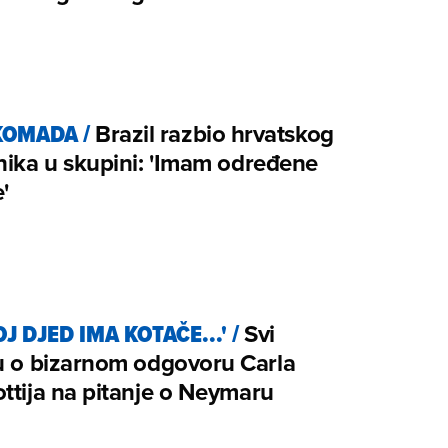
KOMADA
/
Brazil razbio hrvatskog
nika u skupini: 'Imam određene
'
J DJED IMA KOTAČE...'
/
Svi
u o bizarnom odgovoru Carla
ttija na pitanje o Neymaru