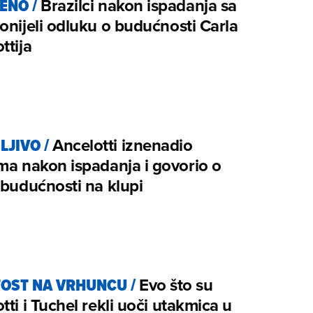
BENO
/
Brazilci nakon ispadanja sa
onijeli odluku o budućnosti Carla
ttija
LJIVO
/
Ancelotti iznenadio
ma nakon ispadanja i govorio o
 budućnosti na klupi
OST NA VRHUNCU
/
Evo što su
tti i Tuchel rekli uoči utakmica u