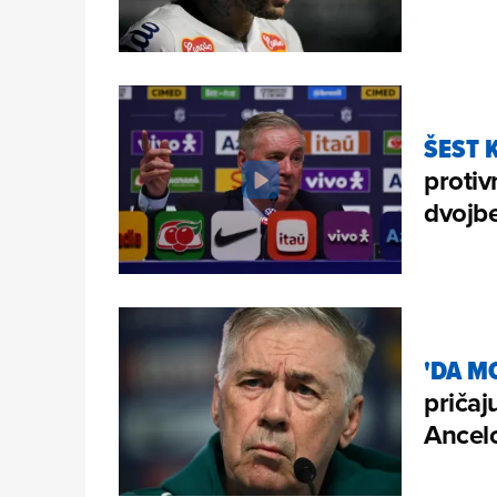
ŠEST 
protiv
dvojbe
'DA MO
pričaj
Ancelo