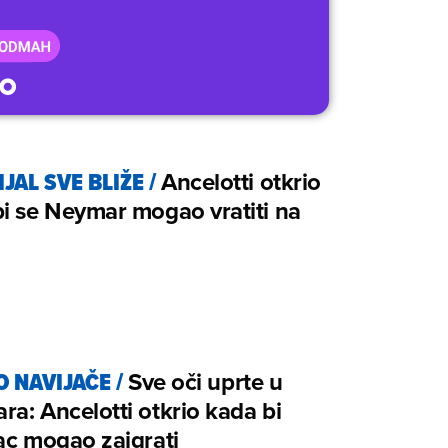
JAL SVE BLIŽE
/
Ancelotti otkrio
i se Neymar mogao vratiti na
O NAVIJAČE
/
Sve oči uprte u
a: Ancelotti otkrio kada bi
ac mogao zaigrati