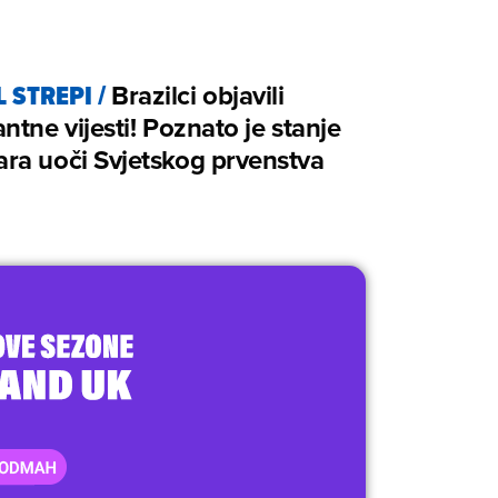
L STREPI
/
Brazilci objavili
ntne vijesti! Poznato je stanje
ra uoči Svjetskog prvenstva