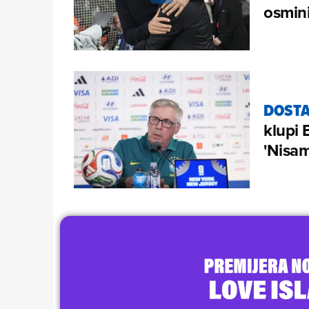
osmini
DOSTA
klupi 
'Nisam