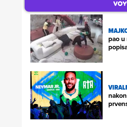
MAJK
pao u 
popisa
VIRAL
nakon 
prvens