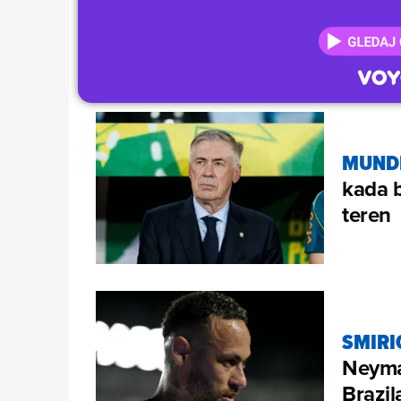
MUNDI
kada b
teren
SMIRI
Neymar
Brazil