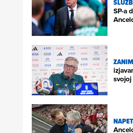
SLUŽ
SP-a d
Ancelo
ZANIM
izjava
svojoj
NAPET
Ancelo