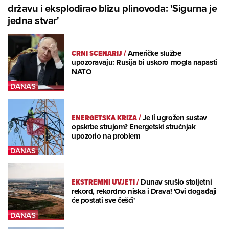
državu i eksplodirao blizu plinovoda: 'Sigurna je
jedna stvar'
CRNI SCENARIJ
/
Američke službe
upozoravaju: Rusija bi uskoro mogla napasti
NATO
ENERGETSKA KRIZA
/
Je li ugrožen sustav
opskrbe strujom? Energetski stručnjak
upozorio na problem
EKSTREMNI UVJETI
/
Dunav srušio stoljetni
rekord, rekordno niska i Drava! 'Ovi događaji
će postati sve češći'