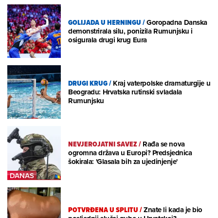
GOLIJADA U HERNINGU
/
Goropadna Danska
demonstrirala silu, ponizila Rumunjsku i
osigurala drugi krug Eura
DRUGI KRUG
/
Kraj vaterpolske dramaturgije u
Beogradu: Hrvatska rutinski svladala
Rumunjsku
NEVJEROJATNI SAVEZ
/
Rađa se nova
ogromna država u Europi? Predsjednica
šokirala: 'Glasala bih za ujedinjenje'
POTVRĐENA U SPLITU
/
Znate li kada je bio