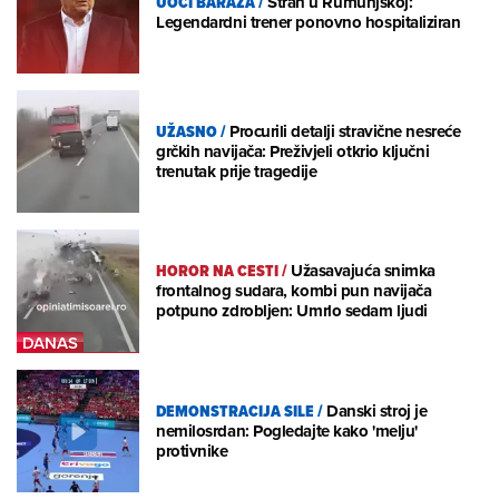
UOČI BARAŽA
/
Strah u Rumunjskoj:
Legendardni trener ponovno hospitaliziran
UŽASNO
/
Procurili detalji stravične nesreće
grčkih navijača: Preživjeli otkrio ključni
trenutak prije tragedije
HOROR NA CESTI
/
Užasavajuća snimka
frontalnog sudara, kombi pun navijača
potpuno zdrobljen: Umrlo sedam ljudi
DEMONSTRACIJA SILE
/
Danski stroj je
nemilosrdan: Pogledajte kako 'melju'
protivnike