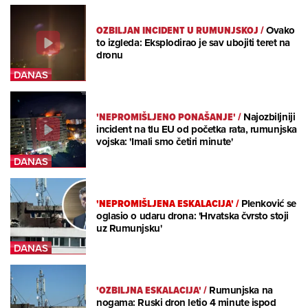
OZBILJAN INCIDENT U RUMUNJSKOJ
/
Ovako
to izgleda: Eksplodirao je sav ubojiti teret na
dronu
'NEPROMIŠLJENO PONAŠANJE'
/
Najozbiljniji
incident na tlu EU od početka rata, rumunjska
vojska: 'Imali smo četiri minute'
'NEPROMIŠLJENA ESKALACIJA'
/
Plenković se
oglasio o udaru drona: 'Hrvatska čvrsto stoji
uz Rumunjsku'
'OZBILJNA ESKALACIJA'
/
Rumunjska na
nogama: Ruski dron letio 4 minute ispod