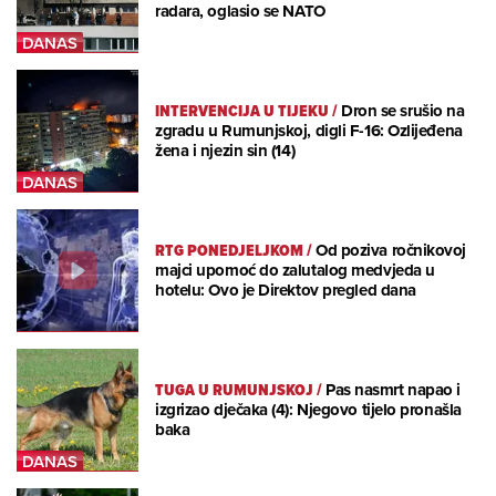
radara, oglasio se NATO
INTERVENCIJA U TIJEKU
/
Dron se srušio na
zgradu u Rumunjskoj, digli F-16: Ozlijeđena
žena i njezin sin (14)
RTG PONEDJELJKOM
/
Od poziva ročnikovoj
majci upomoć do zalutalog medvjeda u
hotelu: Ovo je Direktov pregled dana
TUGA U RUMUNJSKOJ
/
Pas nasmrt napao i
izgrizao dječaka (4): Njegovo tijelo pronašla
baka