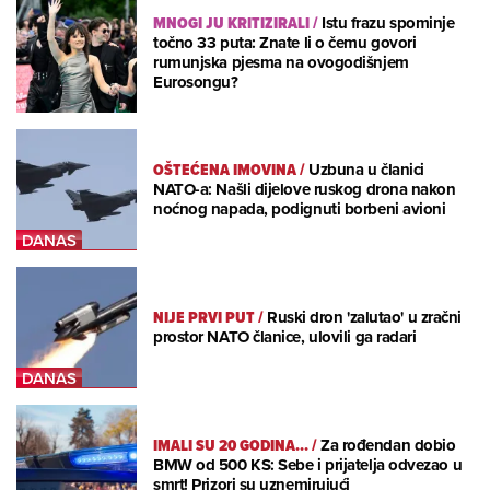
MNOGI JU KRITIZIRALI
/
Istu frazu spominje
točno 33 puta: Znate li o čemu govori
rumunjska pjesma na ovogodišnjem
Eurosongu?
OŠTEĆENA IMOVINA
/
Uzbuna u članici
NATO-a: Našli dijelove ruskog drona nakon
noćnog napada, podignuti borbeni avioni
NIJE PRVI PUT
/
Ruski dron 'zalutao' u zračni
prostor NATO članice, ulovili ga radari
IMALI SU 20 GODINA...
/
Za rođendan dobio
BMW od 500 KS: Sebe i prijatelja odvezao u
smrt! Prizori su uznemirujući