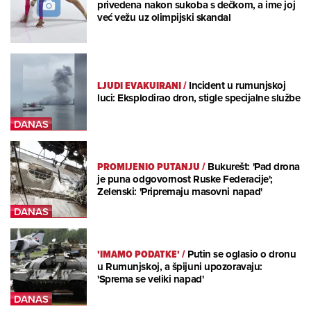
privedena nakon sukoba s dečkom, a ime joj
već vežu uz olimpijski skandal
LJUDI EVAKUIRANI
/
Incident u rumunjskoj
luci: Eksplodirao dron, stigle specijalne službe
PROMIJENIO PUTANJU
/
Bukurešt: 'Pad drona
je puna odgovornost Ruske Federacije';
Zelenski: 'Pripremaju masovni napad'
'IMAMO PODATKE'
/
Putin se oglasio o dronu
u Rumunjskoj, a špijuni upozoravaju:
'Sprema se veliki napad'