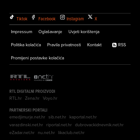
Tiktok
Facebook
Instagram
X
Impressum
Oglašavanje
Uvjeti korištenja
Politika kolačića
Pravila privatnosti
Kontakt
RSS
Promijeni postavke kolačića
RTL DIGITALNI PROIZVODI
RTL.hr
Zena.hr
Voyo.hr
PARTNERSKI PORTALI
emedjimurje.net.hr
sib.net.hr
kaportal.net.hr
varazdinski.net.hr
riportal.net.hr
dubrovackidnevnik.net.hr
eZadar.net.hr
nu.net.hr
likaclub.net.hr