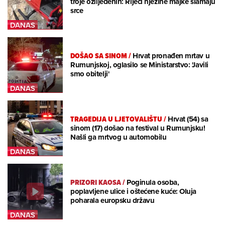
troje ozlijeđenih: Riječi njezine majke slamaju
srce
DOŠAO SA SINOM
/
Hrvat pronađen mrtav u
Rumunjskoj, oglasilo se Ministarstvo: 'Javili
smo obitelji'
TRAGEDIJA U LJETOVALIŠTU
/
Hrvat (54) sa
sinom (17) došao na festival u Rumunjsku!
Našli ga mrtvog u automobilu
PRIZORI KAOSA
/
Poginula osoba,
poplavljene ulice i oštećene kuće: Oluja
poharala europsku državu