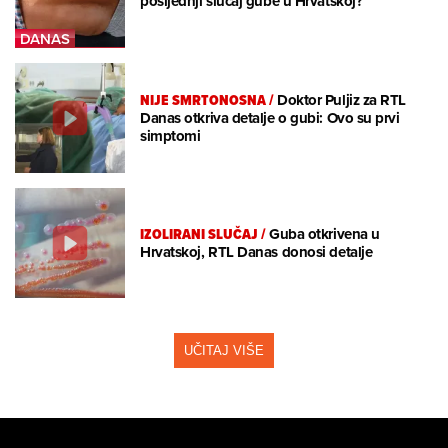
posljednji slučaj gube u Hrvatskoj?
NIJE SMRTONOSNA
/
Doktor Puljiz za RTL
Danas otkriva detalje o gubi: Ovo su prvi
simptomi
IZOLIRANI SLUČAJ
/
Guba otkrivena u
Hrvatskoj, RTL Danas donosi detalje
UČITAJ VIŠE