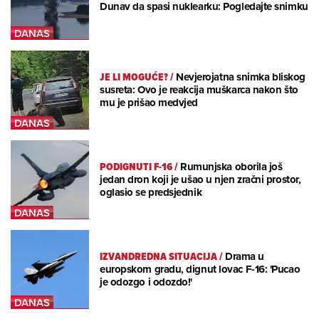
Dunav da spasi nuklearku: Pogledajte snimku
JE LI MOGUĆE?
/
Nevjerojatna snimka bliskog
susreta: Ovo je reakcija muškarca nakon što
mu je prišao medvjed
PODIGNUTI F-16
/
Rumunjska oborila još
jedan dron koji je ušao u njen zračni prostor,
oglasio se predsjednik
IZVANDREDNA SITUACIJA
/
Drama u
europskom gradu, dignut lovac F-16: 'Pucao
je odozgo i odozdo!'