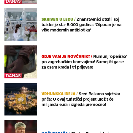
SKRIVEN U LEDU
/
Znanstvenici otkrili soj
bakterije star 5.000 godina: 'Otporan je na
više modernih antibiotika'
GDJE VAM JE NOVČANIK?
/
Rumunj 'operirao'
po zagrebačkim tramvajima! Sumnjiči ga se
za osam krađa i tri prijevare
VRHUNSKA IDEJA
/
Sred Balkana svjetska
priča: U ovaj turistički projekt uložit će
milijardu eura i izgleda premoćno!