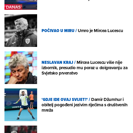
POČIVAO U MIRU
/
Umro je Mircea Lucescu
NESLAVAN KRAJ
/
Mircea Lucescu više nije
izbornik, presudio mu poraz u doigravanju za
Svjetsko prvenstvo
'GDJE IDE OVAJ SVIJET?'
/
Damir Džumhur i
obitelj pogođeni jezivim riječima s društvenih
mreža