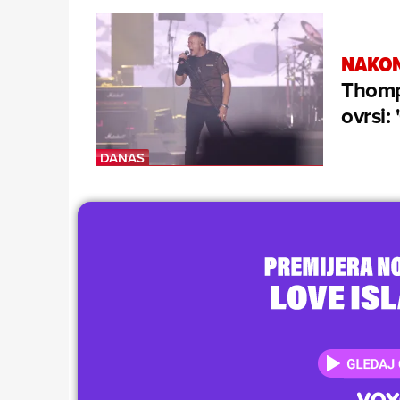
NAKON
Thomps
ovrsi: