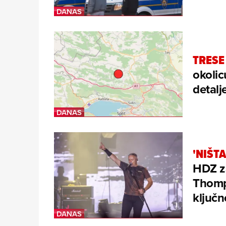
TRESE
okolic
detalj
'NIŠTA
HDZ za
Thomps
ključn