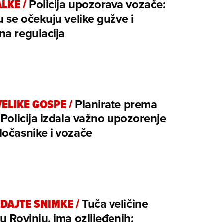
ALKE
/
Policija upozorava vozače:
u se očekuju velike gužve i
a regulacija
VELIKE GOSPE
/
Planirate prema
 Policija izdala važno upozorenje
očasnike i vozače
DAJTE SNIMKE
/
Tuča veličine
u Rovinju, ima ozlijeđenih: