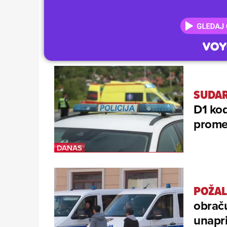
SUDAR
D1 kod
prome
POŽAL
obraču
unapri