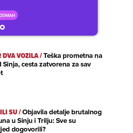
 DVA VOZILA
/
Teška prometna na
 Sinja, cesta zatvorena za sav
t
ILI SU
/
Objavila detalje brutalnog
na u Sinju i Trilju: Sve su
jed dogovorili?