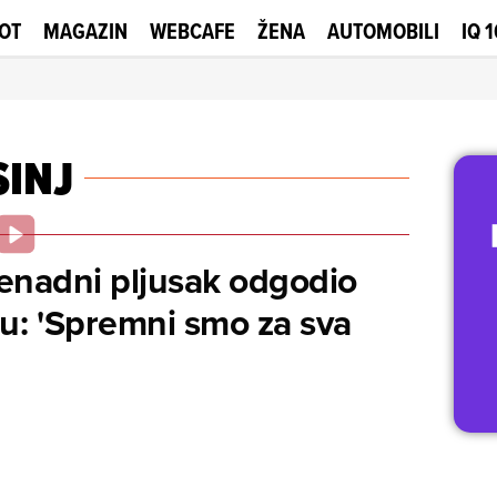
OT
MAGAZIN
WEBCAFE
ŽENA
AUTOMOBILI
IQ 
SINJ
enadni pljusak odgodio
ju: 'Spremni smo za sva