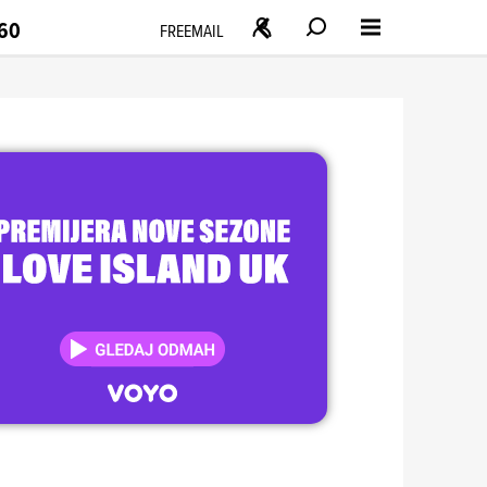
160
FREEMAIL