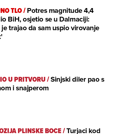
NO TLO
/
Potres magnitude 4,4
o BiH, osjetio se u Dalmaciji:
o je trajao da sam uspio virovanje
'
IO U PRITVORU
/
Sinjski diler pao s
nom i snajperom
OZIJA PLINSKE BOCE
/
Turjaci kod