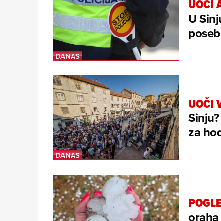
UOČI 
U Sinj
posebn
UOČI 
Sinju?
za hod
POGLE
oraha 