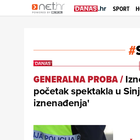
SPORT
H
#
Izn
GENERALNA PROBA
/
početak spektakla u Sin
iznenađenja'