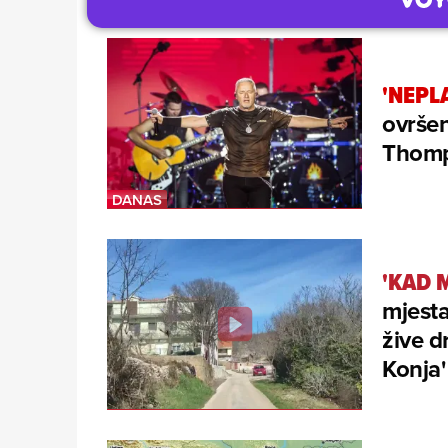
'NEPL
ovršen
Thomp
'KAD M
mjesta
žive d
Konja'