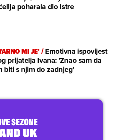
elija poharala dio Istre
VARNO MI JE'
/
Emotivna ispovijest
g prijatelja Ivana: 'Znao sam da
biti s njim do zadnjeg'