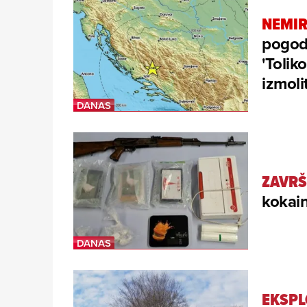
NEMIR
pogodi
'Tolik
izmolit
ZAVRŠ
kokai
EKSPL