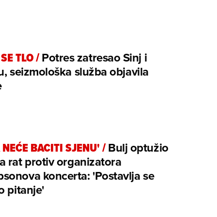
 SE TLO
/
Potres zatresao Sinj i
u, seizmološka služba objavila
e
 NEĆE BACITI SJENU'
/
Bulj optužio
 rat protiv organizatora
onova koncerta: 'Postavlja se
o pitanje'