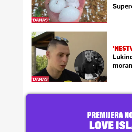
Superć
'NEST
Lukino
moram 