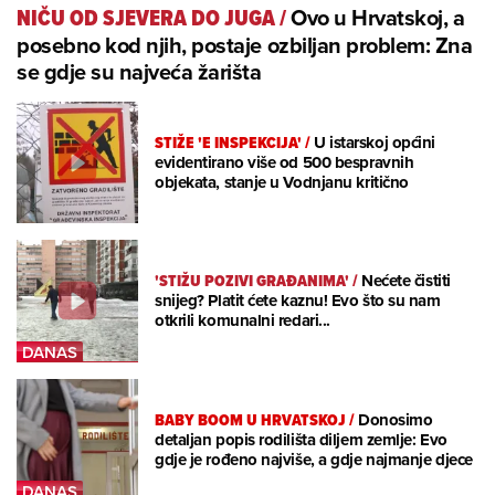
Ovo u Hrvatskoj, a
NIČU OD SJEVERA DO JUGA
/
posebno kod njih, postaje ozbiljan problem: Zna
se gdje su najveća žarišta
STIŽE 'E INSPEKCIJA'
/
U istarskoj općini
evidentirano više od 500 bespravnih
objekata, stanje u Vodnjanu kritično
'STIŽU POZIVI GRAĐANIMA'
/
Nećete čistiti
snijeg? Platit ćete kaznu! Evo što su nam
otkrili komunalni redari...
BABY BOOM U HRVATSKOJ
/
Donosimo
detaljan popis rodilišta diljem zemlje: Evo
gdje je rođeno najviše, a gdje najmanje djece