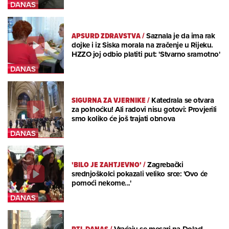
APSURD ZDRAVSTVA
/
Saznala je da ima rak
dojke i iz Siska morala na zračenje u Rijeku.
HZZO joj odbio platiti put: 'Stvarno sramotno'
SIGURNA ZA VJERNIKE
/
Katedrala se otvara
za polnoćku! Ali radovi nisu gotovi: Provjerili
smo koliko će još trajati obnova
'BILO JE ZAHTJEVNO'
/
Zagrebački
srednjoškolci pokazali veliko srce: 'Ovo će
pomoći nekome...'