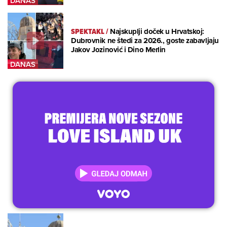
SPEKTAKL
/
Najskuplji doček u Hrvatskoj:
Dubrovnik ne štedi za 2026., goste zabavljaju
Jakov Jozinović i Dino Merlin