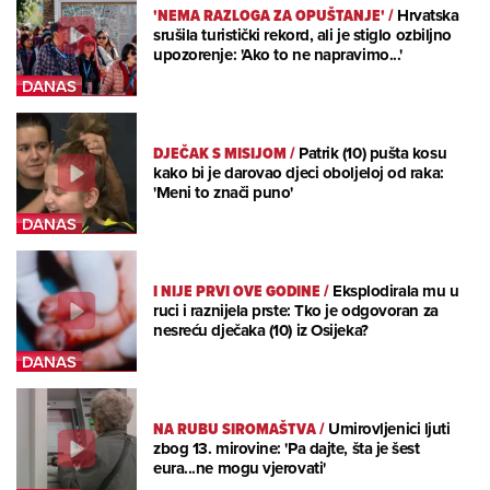
'NEMA RAZLOGA ZA OPUŠTANJE'
/
Hrvatska
srušila turistički rekord, ali je stiglo ozbiljno
upozorenje: 'Ako to ne napravimo...'
DJEČAK S MISIJOM
/
Patrik (10) pušta kosu
kako bi je darovao djeci oboljeloj od raka:
'Meni to znači puno'
I NIJE PRVI OVE GODINE
/
Eksplodirala mu u
ruci i raznijela prste: Tko je odgovoran za
nesreću dječaka (10) iz Osijeka?
NA RUBU SIROMAŠTVA
/
Umirovljenici ljuti
zbog 13. mirovine: 'Pa dajte, šta je šest
eura...ne mogu vjerovati'