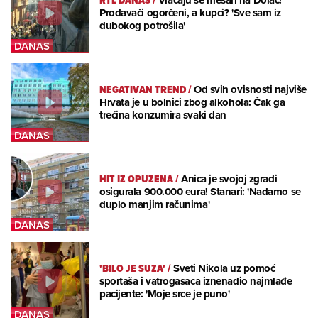
RTL DANAS
/
Vraćaju se mesari na Dolac!
Prodavači ogorčeni, a kupci? 'Sve sam iz
dubokog potrošila'
NEGATIVAN TREND
/
Od svih ovisnosti najviše
Hrvata je u bolnici zbog alkohola: Čak ga
trećina konzumira svaki dan
HIT IZ OPUZENA
/
Anica je svojoj zgradi
osigurala 900.000 eura! Stanari: 'Nadamo se
duplo manjim računima'
'BILO JE SUZA'
/
Sveti Nikola uz pomoć
sportaša i vatrogasaca iznenadio najmlađe
pacijente: 'Moje srce je puno'