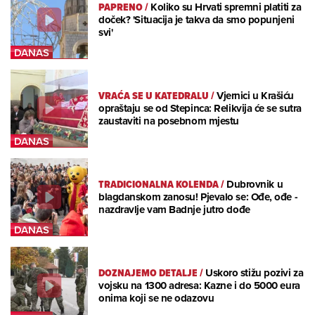
PAPRENO
/
Koliko su Hrvati spremni platiti za
doček? 'Situacija je takva da smo popunjeni
svi'
VRAĆA SE U KATEDRALU
/
Vjernici u Krašiću
opraštaju se od Stepinca: Relikvija će se sutra
zaustaviti na posebnom mjestu
TRADICIONALNA KOLENDA
/
Dubrovnik u
blagdanskom zanosu! Pjevalo se: Ođe, ođe -
nazdravlje vam Badnje jutro dođe
DOZNAJEMO DETALJE
/
Uskoro stižu pozivi za
vojsku na 1300 adresa: Kazne i do 5000 eura
onima koji se ne odazovu