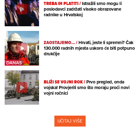
TREBA IH PLATITI
/
Istražili smo mogu li
poslodavci zadržati visoko obrazovane
radnike u Hrvatskoj
ZAOSTAJEMO...
/
Hrvati, jeste li spremni? Čak
130.000 radnih mjesta uskoro će biti potpuno
drukčije
BLIŽI SE VOJNI ROK
/
Prvo pregled, onda
vojska! Provjerili smo što moraju proći novi
vojni ročnici
UČITAJ VIŠE