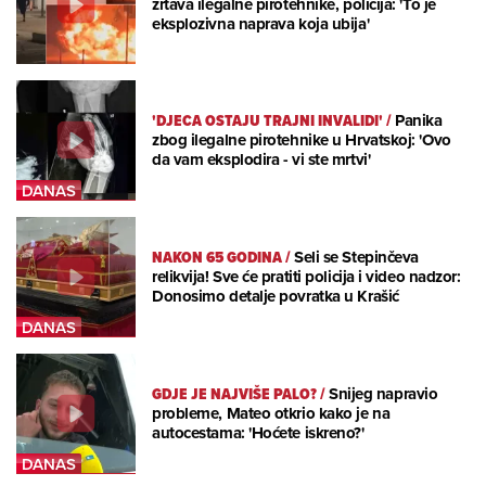
žrtava ilegalne pirotehnike, policija: 'To je
eksplozivna naprava koja ubija'
'DJECA OSTAJU TRAJNI INVALIDI'
/
Panika
zbog ilegalne pirotehnike u Hrvatskoj: 'Ovo
da vam eksplodira - vi ste mrtvi'
NAKON 65 GODINA
/
Seli se Stepinčeva
relikvija! Sve će pratiti policija i video nadzor:
Donosimo detalje povratka u Krašić
GDJE JE NAJVIŠE PALO?
/
Snijeg napravio
probleme, Mateo otkrio kako je na
autocestama: 'Hoćete iskreno?'