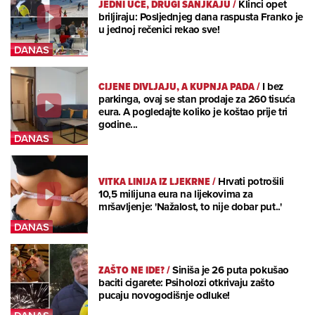
JEDNI UČE, DRUGI SANJKAJU
/
Klinci opet
briljiraju: Posljednjeg dana raspusta Franko je
u jednoj rečenici rekao sve!
CIJENE DIVLJAJU, A KUPNJA PADA
/
I bez
parkinga, ovaj se stan prodaje za 260 tisuća
eura. A pogledajte koliko je koštao prije tri
godine...
VITKA LINIJA IZ LJEKRNE
/
Hrvati potrošili
10,5 milijuna eura na lijekovima za
mršavljenje: 'Nažalost, to nije dobar put..'
ZAŠTO NE IDE?
/
Siniša je 26 puta pokušao
baciti cigarete: Psiholozi otkrivaju zašto
pucaju novogodišnje odluke!