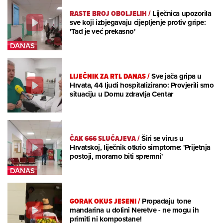
RASTE BROJ OBOLJELIH
/
Liječnica upozorila
sve koji izbjegavaju cijepljenje protiv gripe:
'Tad je već prekasno'
LIJEČNIK ZA RTL DANAS
/
Sve jača gripa u
Hrvata, 44 ljudi hospitalizirano: Provjerili smo
situaciju u Domu zdravlja Centar
ČAK 666 SLUČAJEVA
/
Širi se virus u
Hrvatskoj, liječnik otkrio simptome: 'Prijetnja
postoji, moramo biti spremni'
GORAK OKUS JESENI
/
Propadaju tone
mandarina u dolini Neretve - ne mogu ih
primiti ni kompostane!