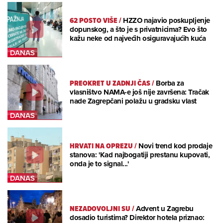
62 POSTO VIŠE
/
HZZO najavio poskupljenje
dopunskog, a što je s privatnicima? Evo što
kažu neke od najvećih osiguravajućih kuća
PREOKRET U ZADNJI ČAS
/
Borba za
vlasništvo NAMA-e još nije završena: Tračak
nade Zagrepčani polažu u gradsku vlast
HRVATI NA OPREZU
/
Novi trend kod prodaje
stanova: 'Kad najbogatiji prestanu kupovati,
onda je to signal...'
NEZADOVOLJNI SU
/
Advent u Zagrebu
dosadio turistima? Direktor hotela priznao: