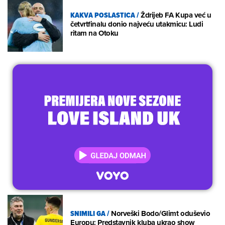
KAKVA POSLASTICA
/
Ždrijeb FA Kupa već u
četvrtfinalu donio najveću utakmicu: Ludi
ritam na Otoku
SNIMILI GA
/
Norveški Bodo/Glimt oduševio
Europu: Predstavnik kluba ukrao show