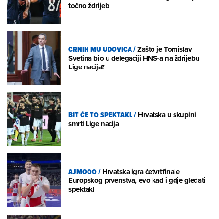
točno ždrijeb
CRNIH MU UDOVICA
/
Zašto je Tomislav
Svetina bio u delegaciji HNS-a na ždrijebu
Lige nacija?
BIT ĆE TO SPEKTAKL
/
Hrvatska u skupini
smrti Lige nacija
AJMOOO
/
Hrvatska igra četvrtfinale
Europskog prvenstva, evo kad i gdje gledati
spektakl