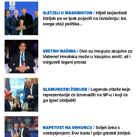
SLETJELI U WASHINGTON
/
Htjeli bojkotirati
ždrijeb pa se ipak pojavili na izvlačenju: Iza
svega stoji politika...
SRETNO NAŠIMA
/
Ovo su moguće skupine za
Vatrene! Hrvatska može u 'skupinu smrti', ali i
osigurati lagani prolaz
GLAMUROZNI ŽDRIJEB
/
Legende otkrile koje
reprezentacije će iznenaditi na SP-u i koji će
ga igrač obilježiti
NAPETOST NA VRHUNCU
/
Svijet čeka s
nestrpljenjem: Evo kada i gdje gledati ždrijeb