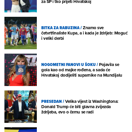
za SP i tko prijeti Hrvatskoj
BITKA ZA RABUZINA
/
Znamo sve
četvrtfinaliste Kupa, a i kada je ždrijeb: Moguć
i veliki derbi
NOGOMETNI FANOVI U ŠOKU
/
Pojavila se
gola kao od majke rođena, a sada će
Hrvatskoj dodijeliti suparnike na Mundijalu
PRESEDAN
/
Velika vijest iz Washingtona:
Donald Trump će biti glavna zvijezda
ždrijeba, evo o čemu se radi