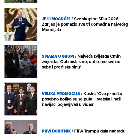
JE LI MOGUĆE?
/
Sve skupine SP-a 2026:
Ždrijeb je pomazio sva tri domaćina najvećeg
Mundijala
S NAMA U GRUPI
/
Najveća zvijezda Crnih
zvijezda: 'Optimisti smo, dat ćemo sve od
sebe i proći skupinu'
VELIKA PROMOCIJA
/
Kustić: 'Ovo je nešto
posebno koliko su se puta Hrvatska i naši
navijači pojavljivali u videu'
PRVI DOBITNIK
/
FIFA Trumpu dala nagradu