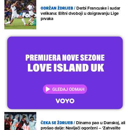
ODRŽAN ŽDRIJEB
/
Derbi Francuske i sudar
velikana: Elitni dvoboji u doigravanju Lige
prvaka
ČEKA SE ŽDRIJEB
/
Dinamo pao u Danskoj, ali
prošao dalje: Navijači ogorčeni – ‘Zahvalite