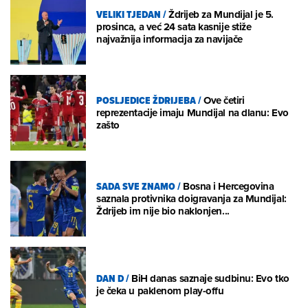
VELIKI TJEDAN
/
Ždrijeb za Mundijal je 5.
prosinca, a već 24 sata kasnije stiže
najvažnija informacija za navijače
POSLJEDICE ŽDRIJEBA
/
Ove četiri
reprezentacije imaju Mundijal na dlanu: Evo
zašto
SADA SVE ZNAMO
/
Bosna i Hercegovina
saznala protivnika doigravanja za Mundijal:
Ždrijeb im nije bio naklonjen...
DAN D
/
BiH danas saznaje sudbinu: Evo tko
je čeka u paklenom play-offu