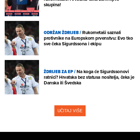
skupina!
ODRŽAN ŽDRIJEB
/
Rukometaši saznali
protivnike na Europskom prvenstvu: Evo tko
sve čeka Sigurdssona i ekipu
ŽDRIJEB ZA EP
/
Na koga će Sigurdssonovi
ratnici? Hrvatska bez statusa nositelja, čeka je
Danska ili Švedska
UČITAJ VIŠE