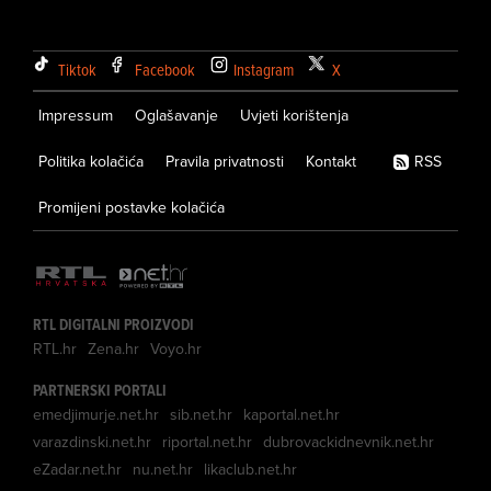
Tiktok
Facebook
Instagram
X
Impressum
Oglašavanje
Uvjeti korištenja
Politika kolačića
Pravila privatnosti
Kontakt
RSS
Promijeni postavke kolačića
RTL DIGITALNI PROIZVODI
RTL.hr
Zena.hr
Voyo.hr
PARTNERSKI PORTALI
emedjimurje.net.hr
sib.net.hr
kaportal.net.hr
varazdinski.net.hr
riportal.net.hr
dubrovackidnevnik.net.hr
eZadar.net.hr
nu.net.hr
likaclub.net.hr