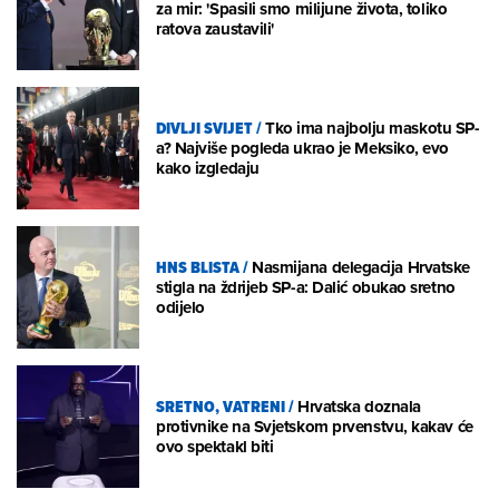
za mir: 'Spasili smo milijune života, toliko
ratova zaustavili'
DIVLJI SVIJET
/
Tko ima najbolju maskotu SP-
a? Najviše pogleda ukrao je Meksiko, evo
kako izgledaju
HNS BLISTA
/
Nasmijana delegacija Hrvatske
stigla na ždrijeb SP-a: Dalić obukao sretno
odijelo
SRETNO, VATRENI
/
Hrvatska doznala
protivnike na Svjetskom prvenstvu, kakav će
ovo spektakl biti