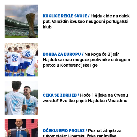
KUGLICE REKLE SVOJE
/
Hajduk ide na daleki
put, Varaždin izvukao neugodni portugalski
klub
BORBA ZA EUROPU
/
Na koga će Bijeli?
Hajduk saznao moguće protivnike u drugom
pretkolu Konferencijske lige
ČEKA SE ŽDRIJEB
/
Hoće li Rijeka na Crvenu
zvezdu? Evo tko prijeti Hajduku i Varaždinu
OČEKUJEMO PROLAZ
/
Poznat ždrijeb za
rukometaše: Hrvatsku čeka zanimljiva