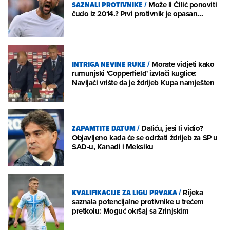
SAZNALI PROTIVNIKE
/
Može li Čilić ponoviti
čudo iz 2014.? Prvi protivnik je opasan...
INTRIGA NEVINE RUKE
/
Morate vidjeti kako
rumunjski 'Copperfield' izvlači kuglice:
Navijači vrište da je ždrijeb Kupa namješten
ZAPAMTITE DATUM
/
Daliću, jesi li vidio?
Objavljeno kada će se održati ždrijeb za SP u
SAD-u, Kanadi i Meksiku
KVALIFIKACIJE ZA LIGU PRVAKA
/
Rijeka
saznala potencijalne protivnike u trećem
pretkolu: Moguć okršaj sa Zrinjskim