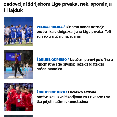
zadovoljni ždrijebom Lige prvaka, neki spominju
i Hajduk
VELIKA PRILIKA
/
Dinamo danas doznaje
protivnika u doigravanju za Ligu prvaka: Teži
ždrijeb u slučaju ispadanja
ŽDRIJEB ODREDIO
/
Izvučeni parovi polufinala
rukometne lige prvaka: Težak zadatak za
našeg Mandića
ŽDRIJEB NE BIRA
/
Hrvatska saznala
protivnike u kvalifikacijama za EP 2028: Evo
tko prijeti našim rukometašima