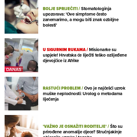
BOLJE SPRIJEČITI
/
Stomatologinja
upozorava: 'Ove simptome često
zanemarimo, a mogu biti znak ozbiljne
bolesti'
U SIGURNIM RUKAMA
/
Misionarke su
uspjele! Hrvatska će liječiti teško ozlijeđene
djevojčice iz Afrike
RASTUĆI PROBLEM
/
Ovo je najčešći uzrok
muške neplodnosti: Urolog o metodama
liječenja
'VAŽNO JE OSNAŽITI RODITELJE'
/
Što su
prirođene anomalije djece? Stručnjakinje