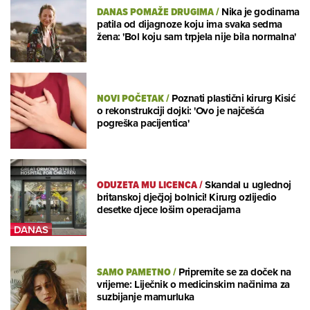
DANAS POMAŽE DRUGIMA
/
Nika je godinama
patila od dijagnoze koju ima svaka sedma
žena: 'Bol koju sam trpjela nije bila normalna'
NOVI POČETAK
/
Poznati plastični kirurg Kisić
o rekonstrukciji dojki: 'Ovo je najčešća
pogreška pacijentica'
ODUZETA MU LICENCA
/
Skandal u uglednoj
britanskoj dječjoj bolnici! Kirurg ozlijedio
desetke djece lošim operacijama
SAMO PAMETNO
/
Pripremite se za doček na
vrijeme: Liječnik o medicinskim načinima za
suzbijanje mamurluka