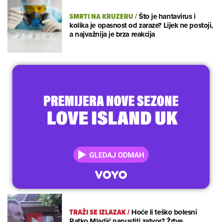
SMRTI NA KRUZERU
/
Što je hantavirus i
kolika je opasnost od zaraze? Lijek ne postoji,
a najvažnija je brza reakcija
TRAŽI SE IZLAZAK
/
Hoće li teško bolesni
Ratko Mladić napustiti zatvor? Žrtve