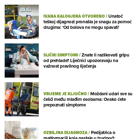
IVANA KALOGJERA OTVORENO
/
Unatoč
teškoj dijagnozi pronašla je snagu za pomoć
drugima: 'Od bolova ne mogu spavati'
SLIČNI SIMPTOMI
/
Znate li razlikovati gripu
od prehlade? Liječnici upozoravaju na
važnost pravilnog liječenja
VRIJEME JE KLJUČNO
/
Moždani udari sve su
češći među mlađim osobama: Ovako ćete
prepoznati simptome
OZBILJNA DIJAGNOZA
/
Pedijatrica o
malformaciji koja nastaje u trudnoći: