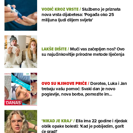
VODIČ KROZ VRSTE
/
Službeno je priznata
nova vrsta dijabetesa: 'Pogađa oko 25
milijuna ljudi diljem svijeta'
LAKŠE DIŠITE
/
Muči vas začepljen nos? Ovo
su najučinkovitije prirodne metode liječenja
OVO SU NJIHOVE PRIČE
/
Dorotea, Luka i Jan
trebaju vašu pomoć: Svaki dan je novo
poglavlje, nova borba, pomozite im...
'NIKAD JE KRAJ'
/
Ella ima 22 godine i rijedak
oblik opake bolesti: 'Kad je pobijedim, gorit
će grad!'