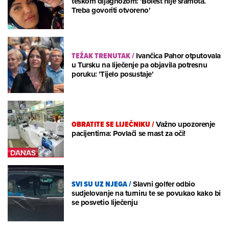
teškom dijagnozom: 'Bolest nije sramota.
Treba govoriti otvoreno'
TEŽAK TRENUTAK
/
Ivančica Pahor otputovala
u Tursku na liječenje pa objavila potresnu
poruku: 'Tijelo posustaje'
OBRATITE SE LIJEČNIKU
/
Važno upozorenje
pacijentima: Povlači se mast za oči!
SVI SU UZ NJEGA
/
Slavni golfer odbio
sudjelovanje na turniru te se povukao kako bi
se posvetio liječenju