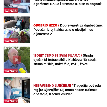
ogorčene: 'Bruka i sramota ako se to dogodi'
ODOBRIO HZZO
/
Dobre vijesti za dijabetičare:
Povećan broj trakica za dio oboljelih od
dijabetesa 2
'BORIT ĆEMO SE SVIM SILAMA'
/
Stradali
dječak bi trebao stići u Klaićevu: 'Ta struja
skuha mišiće, uništi žile, kožu, živce'
NESAVJESNO LIJEČENJE
/
Tragedija potresla
regiju: Djevojčica (2) umrla nakon rutinske
operacije, liječnici osuđeni