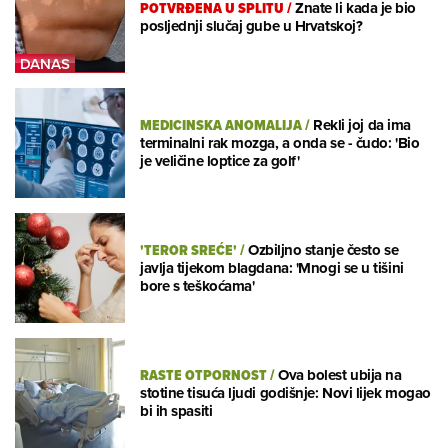
POTVRĐENA U SPLITU
/
Znate li kada je bio
posljednji slučaj gube u Hrvatskoj?
MEDICINSKA ANOMALIJA
/
Rekli joj da ima
terminalni rak mozga, a onda se - čudo: 'Bio
je veličine loptice za golf'
'TEROR SREĆE'
/
Ozbiljno stanje često se
javlja tijekom blagdana: 'Mnogi se u tišini
bore s teškoćama'
RASTE OTPORNOST
/
Ova bolest ubija na
stotine tisuća ljudi godišnje: Novi lijek mogao
bi ih spasiti