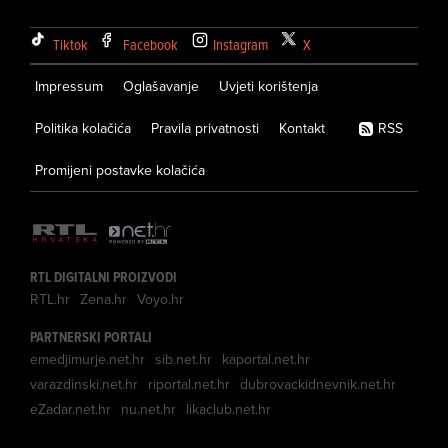
Tiktok
Facebook
Instagram
X
Impressum
Oglašavanje
Uvjeti korištenja
Politika kolačića
Pravila privatnosti
Kontakt
RSS
Promijeni postavke kolačića
RTL DIGITALNI PROIZVODI
RTL.hr
Zena.hr
Voyo.hr
PARTNERSKI PORTALI
emedjimurje.net.hr
sib.net.hr
kaportal.net.hr
varazdinski.net.hr
riportal.net.hr
dubrovackidnevnik.net.hr
eZadar.net.hr
nu.net.hr
likaclub.net.hr