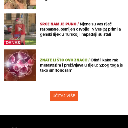
SRCE NAM JE PUNO
/
Njene su vas riječi
rasplakale, osmijeh osvojio: Nives (5) primila
genski lijek u Turskoj i napadaji su stali
ZNATE LI ŠTO OVO ZNAČI?
/
Otkrili kako rak
metastazira i preživljava u tijelu: 'Zbog toga je
tako smrtonosan'
UČITAJ VIŠE