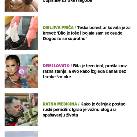
objasnile uzroke i tegobe
DIRLJIVA PRIČA
/
Teška bolest prikovala je za
krevet: 'Bilo je loše i bojala sam se osude.
Dogodilo se suprotno'
DEMI LOVATO
/
Bila je teen idol, prošla kroz
razna stanja, a evo kako izgleda danas bez
trunke šminke
RATNA MEDICINA
/
Kako je češnjak postao
ruski penicilin: Igrao je važnu ulogu u
spašavanju života