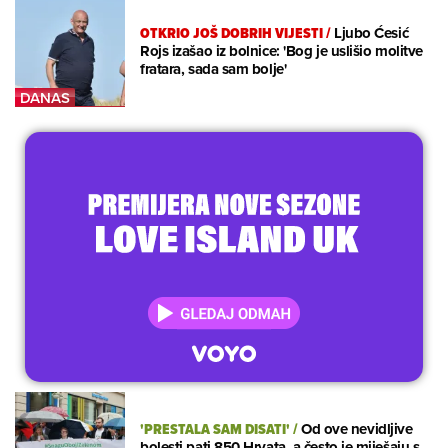
OTKRIO JOŠ DOBRIH VIJESTI
/
Ljubo Ćesić
Rojs izašao iz bolnice: 'Bog je uslišio molitve
fratara, sada sam bolje'
'PRESTALA SAM DISATI'
/
Od ove nevidljive
bolesti pati 850 Hrvata, a često je miješaju s