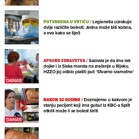
POTVRĐENA U VRTIĆU
/
Legionella uzrokuje
dvije različite bolesti: Jedna može biti kobna,
a evo kako se liječi
APSURD ZDRAVSTVA
/
Saznala je da ima rak
dojke i iz Siska morala na zračenje u Rijeku.
HZZO joj odbio platiti put: 'Stvarno sramotno'
NAKON 32 GODINE
/
Doznajemo u kakvom je
stanju pacijent koji ima gubu! Iz KBC-a Split
otkrili može li se bolest širiti