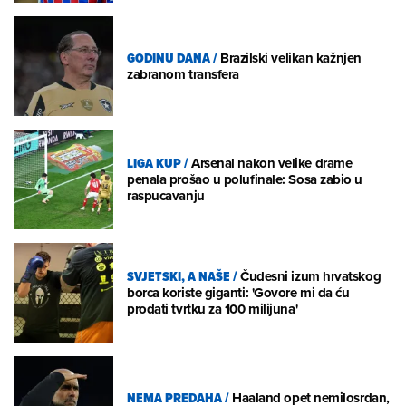
GODINU DANA
/
Brazilski velikan kažnjen
zabranom transfera
LIGA KUP
/
Arsenal nakon velike drame
penala prošao u polufinale: Sosa zabio u
raspucavanju
SVJETSKI, A NAŠE
/
Čudesni izum hrvatskog
borca koriste giganti: 'Govore mi da ću
prodati tvrtku za 100 milijuna'
NEMA PREDAHA
/
Haaland opet nemilosrdan,