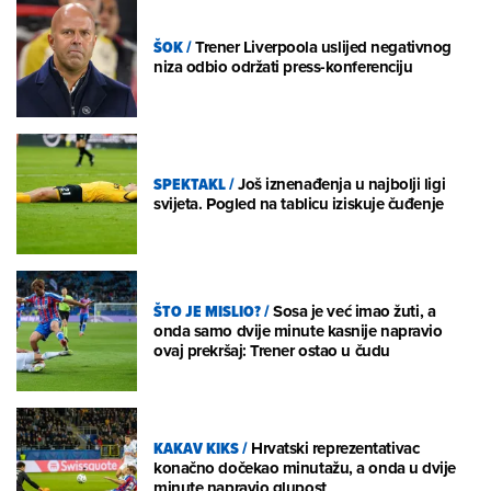
ŠOK
/
Trener Liverpoola uslijed negativnog
niza odbio održati press-konferenciju
SPEKTAKL
/
Još iznenađenja u najbolji ligi
svijeta. Pogled na tablicu iziskuje čuđenje
ŠTO JE MISLIO?
/
Sosa je već imao žuti, a
onda samo dvije minute kasnije napravio
ovaj prekršaj: Trener ostao u čudu
KAKAV KIKS
/
Hrvatski reprezentativac
konačno dočekao minutažu, a onda u dvije
minute napravio glupost