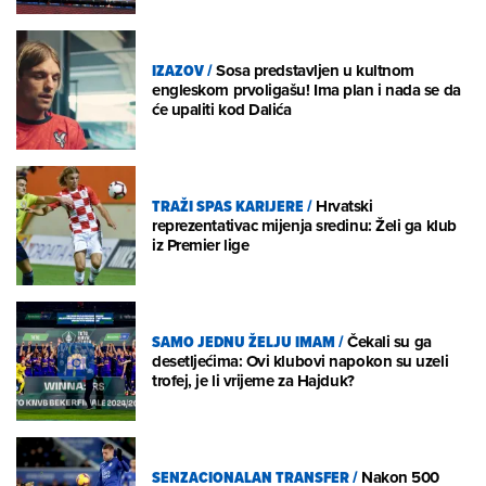
IZAZOV
/
Sosa predstavljen u kultnom
engleskom prvoligašu! Ima plan i nada se da
će upaliti kod Dalića
TRAŽI SPAS KARIJERE
/
Hrvatski
reprezentativac mijenja sredinu: Želi ga klub
iz Premier lige
SAMO JEDNU ŽELJU IMAM
/
Čekali su ga
desetljećima: Ovi klubovi napokon su uzeli
trofej, je li vrijeme za Hajduk?
SENZACIONALAN TRANSFER
/
Nakon 500