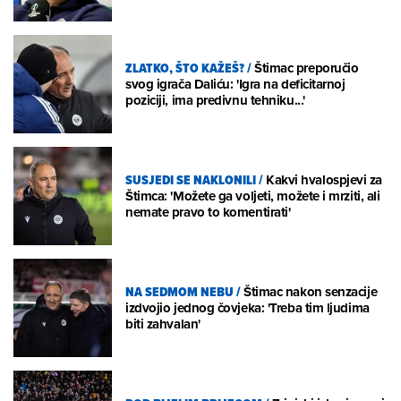
ZLATKO, ŠTO KAŽEŠ?
/
Štimac preporučio
svog igrača Daliću: 'Igra na deficitarnoj
poziciji, ima predivnu tehniku...'
SUSJEDI SE NAKLONILI
/
Kakvi hvalospjevi za
Štimca: 'Možete ga voljeti, možete i mrziti, ali
nemate pravo to komentirati'
NA SEDMOM NEBU
/
Štimac nakon senzacije
izdvojio jednog čovjeka: 'Treba tim ljudima
biti zahvalan'