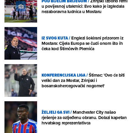
POD BIJELIM BRIJEGOM
/
Zrinjski izborio remi
u povijesnoj utakmici: Evo kako je izgledala
nezaboravna ludnica u Mostaru
IZ SVOG KUTA
/
Englezi šokirani prizorom iz
Mostara: Cijela Europa se čudi onom što ih
čeka kod Štimčevih Plemića
KONFERENCIJSKA LIGA
/
Štimac: 'Ovo će biti
veliki dan za Mostar, Zrinjski i
bosanskohercegovački nogomet'
ŽELJELI GA SVI
/
Manchester City našao
rješenje za ozljeđenu obranu. Dolazi kapetan
hrvatskog reprezentativca