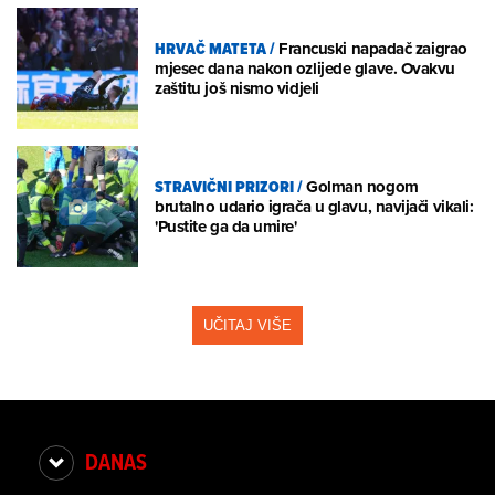
HRVAČ MATETA
/
Francuski napadač zaigrao
mjesec dana nakon ozlijede glave. Ovakvu
zaštitu još nismo vidjeli
STRAVIČNI PRIZORI
/
Golman nogom
brutalno udario igrača u glavu, navijači vikali:
'Pustite ga da umire'
UČITAJ VIŠE
DANAS