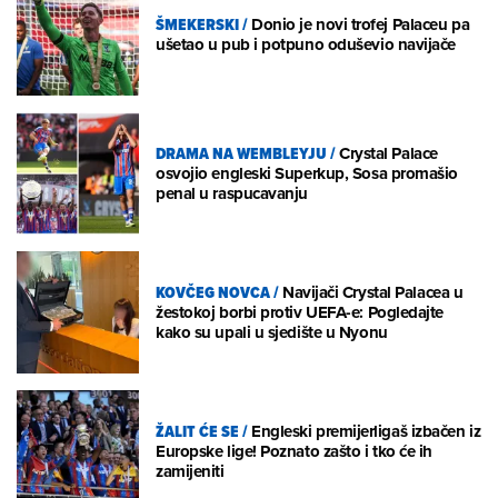
ŠMEKERSKI
/
Donio je novi trofej Palaceu pa
ušetao u pub i potpuno oduševio navijače
DRAMA NA WEMBLEYJU
/
Crystal Palace
osvojio engleski Superkup, Sosa promašio
penal u raspucavanju
KOVČEG NOVCA
/
Navijači Crystal Palacea u
žestokoj borbi protiv UEFA-e: Pogledajte
kako su upali u sjedište u Nyonu
ŽALIT ĆE SE
/
Engleski premijerligaš izbačen iz
Europske lige! Poznato zašto i tko će ih
zamijeniti