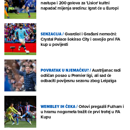
nastupa i 200 golova za 'Lisice' kultni
napadač mijenja sredinu: Igrat će u Europi
SENZACIJA
/
Gvardiol i Građani nemoćni:
Crystal Palace šokirao City i osvojio prvi FA
kup u povijesti
POVRATAK U NJEMAČKU?
/
Austrijanac radi
odličan posao u Premier ligi, ali sad će
odbaciti povijesnu sezonu zbog Leipziga
WEMBLEY IH ČEKA
/
Orlovi pregazili Fulham i
u hramu nogometa tražit će prvi trofej u FA
Kupu