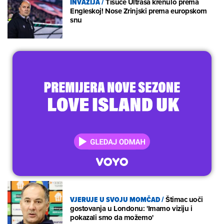
INVAZIJA
/
Tisuće Ultrasa krenulo prema
Engleskoj! Nose Zrinjski prema europskom
snu
VJERUJE U SVOJU MOMČAD
/
Štimac uoči
gostovanja u Londonu: 'Imamo viziju i
pokazali smo da možemo'