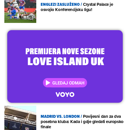
ENGLEZI ZASLUŽENO
/
Crystal Palace je
osvojio Konferencijsku ligu!
MADRID VS. LONDON
/
Povijesni dan za dva
posebna kluba: Kada i gdje gledati europsko
finale