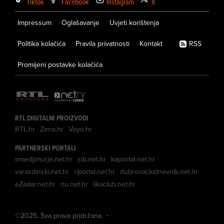
Tiktok
Facebook
Instagram
X
Impressum
Oglašavanje
Uvjeti korištenja
Politika kolačića
Pravila privatnosti
Kontakt
RSS
Promijeni postavke kolačića
RTL DIGITALNI PROIZVODI
RTL.hr
Zena.hr
Voyo.hr
PARTNERSKI PORTALI
emedjimurje.net.hr
sib.net.hr
kaportal.net.hr
varazdinski.net.hr
riportal.net.hr
dubrovackidnevnik.net.hr
eZadar.net.hr
nu.net.hr
likaclub.net.hr
©
2025
. Sva prava pridržana.