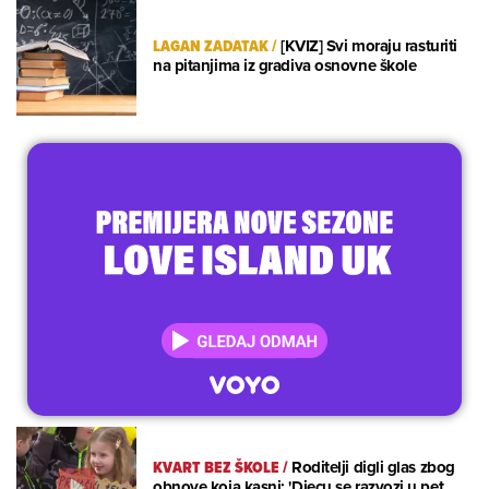
LAGAN ZADATAK
/
[KVIZ] Svi moraju rasturiti
na pitanjima iz gradiva osnovne škole
KVART BEZ ŠKOLE
/
Roditelji digli glas zbog
obnove koja kasni: 'Djecu se razvozi u pet