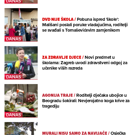
DVD NIJE ŠKOLA
/
Pobuna ispred 'škole':
Mališani poslali poruke vladajućima, roditelji
se svađali s Tomaševićevim zamjenikom
ZA ZDRAVLJE DJECE
/
Novi predmet u
školama: Zagreb uvodi zdravstveni odgoj za
učenike viših razreda
AGONIJA TRAJE
/
Roditelji dječaka ubojice u
Beogradu šokirali: Nevjerojatno koga krive za
tragediju
MURALI NISU SAMO ZA NAVIJAČE
/
Osječka