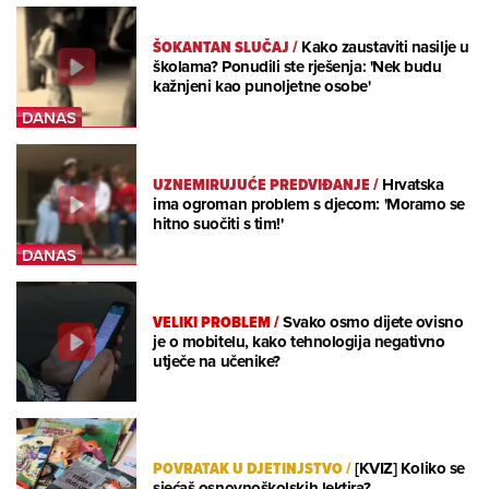
ŠOKANTAN SLUČAJ
/
Kako zaustaviti nasilje u
školama? Ponudili ste rješenja: 'Nek budu
kažnjeni kao punoljetne osobe'
UZNEMIRUJUĆE PREDVIĐANJE
/
Hrvatska
ima ogroman problem s djecom: 'Moramo se
hitno suočiti s tim!'
VELIKI PROBLEM
/
Svako osmo dijete ovisno
je o mobitelu, kako tehnologija negativno
utječe na učenike?
POVRATAK U DJETINJSTVO
/
[KVIZ] Koliko se
sjećaš osnovnoškolskih lektira?