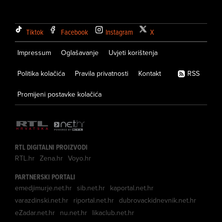
Tiktok
Facebook
Instagram
X
Impressum
Oglašavanje
Uvjeti korištenja
Politika kolačića
Pravila privatnosti
Kontakt
RSS
Promijeni postavke kolačića
RTL DIGITALNI PROIZVODI
RTL.hr
Zena.hr
Voyo.hr
PARTNERSKI PORTALI
emedjimurje.net.hr
sib.net.hr
kaportal.net.hr
varazdinski.net.hr
riportal.net.hr
dubrovackidnevnik.net.hr
eZadar.net.hr
nu.net.hr
likaclub.net.hr