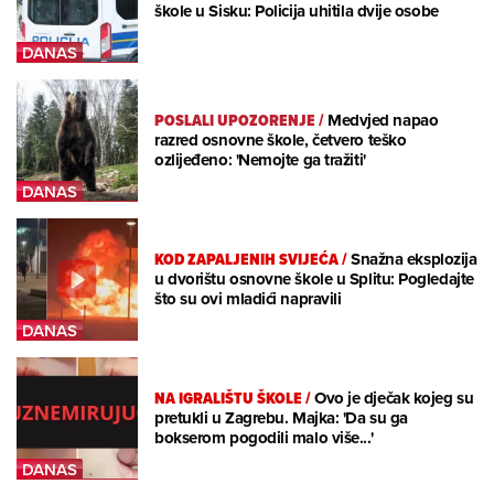
škole u Sisku: Policija uhitila dvije osobe
POSLALI UPOZORENJE
/
Medvjed napao
razred osnovne škole, četvero teško
ozlijeđeno: 'Nemojte ga tražiti'
KOD ZAPALJENIH SVIJEĆA
/
Snažna eksplozija
u dvorištu osnovne škole u Splitu: Pogledajte
što su ovi mladići napravili
NA IGRALIŠTU ŠKOLE
/
Ovo je dječak kojeg su
pretukli u Zagrebu. Majka: 'Da su ga
bokserom pogodili malo više...'