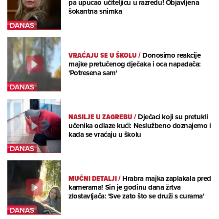
pa upucao učiteljicu u razredu! Objavljena
šokantna snimka
VRAĆAJU SE U ŠKOLU
/
Donosimo reakcije
majke pretučenog dječaka i oca napadača:
'Potresena sam'
NASILJE U ZAGREBU
/
Dječaci koji su pretukli
učenika odlaze kući: Neslužbeno doznajemo i
kada se vraćaju u školu
MUČNI DETALJI
/
Hrabra majka zaplakala pred
kamerama! Sin je godinu dana žrtva
zlostavljača: 'Sve zato što se druži s curama'