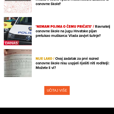
osnovne škole?
'NEMAM POJMA O ČEMU PRIČATE'
/
Ravnatelj
osnovne škole na jugu Hrvatske pijan
pretukao muškarca: Vlada zavjet šutnje?
NIJE LAKO
/
Ovaj zadatak za prvi razred
osnovne škole nisu uspjeli riješiti niti roditelji:
Možete li vi?
UČITAJ VIŠE