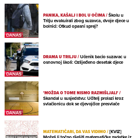
PANIKA, KAŠALJ I BOL U OČIMA
/
Školu u
Trilju evakuirali zbog suzavca, dvoje djece u
bolnici: Otkud opasni sprej?
DRAMA U TRILJU
/
Učenik bacio suzavac u
osnovnoj školi: Ozlijeđeno desetak djece
'MOŽDA O TOME NISMO RAZMIŠLJALI'
/
Skandal u susjedstvu: Učitelj prolazi kroz
svlačionicu dok se djevojčice presvlače
MATEMATIČARI, DA VAS VIDIMO
/
[KVIZ]
Možeš li točno riješiti matematičke zadatke iz