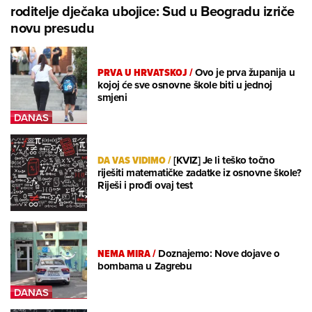
roditelje dječaka ubojice: Sud u Beogradu izriče
novu presudu
PRVA U HRVATSKOJ
/
Ovo je prva županija u
kojoj će sve osnovne škole biti u jednoj
smjeni
DA VAS VIDIMO
/
[KVIZ] Je li teško točno
riješiti matematičke zadatke iz osnovne škole?
Riješi i prođi ovaj test
NEMA MIRA
/
Doznajemo: Nove dojave o
bombama u Zagrebu