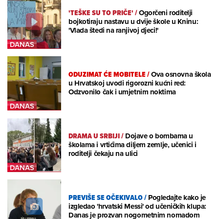
'TEŠKE SU TO PRIČE'
/
Ogorčeni roditelji
bojkotiraju nastavu u dvije škole u Kninu:
'Vlada štedi na ranjivoj djeci!'
ODUZIMAT ĆE MOBITELE
/
Ova osnovna škola
u Hrvatskoj uvodi rigorozni kućni red:
Odzvonilo čak i umjetnim noktima
DRAMA U SRBIJI
/
Dojave o bombama u
školama i vrtićima diljem zemlje, učenici i
roditelji čekaju na ulici
PREVIŠE SE OČEKIVALO
/
Pogledajte kako je
izgledao 'hrvatski Messi' od učeničkih klupa:
Danas je prozvan nogometnim nomadom