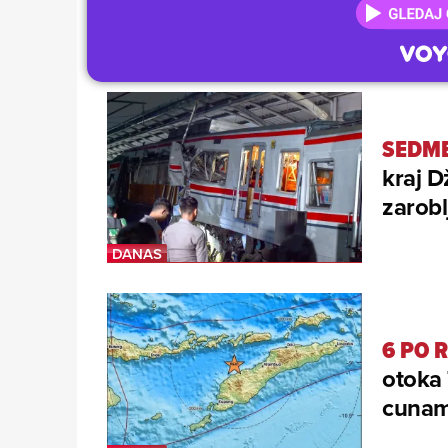
SEDM
kraj D
zarobl
6 PO 
otoka 
cunam