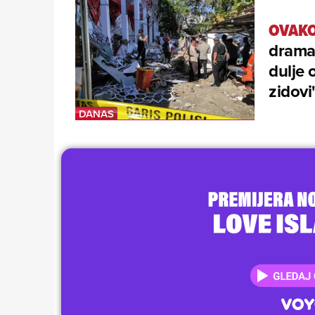
OVAKO
dramat
dulje 
zidovi'