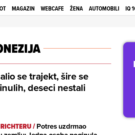
OT
MAGAZIN
WEBCAFE
ŽENA
AUTOMOBILI
IQ 
ONEZIJA
lio se trajekt, šire se
nulih, deseci nestali
O RICHTERU
/
Potres uzdrmao
 zemlju: Jedna osoba poginula,