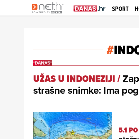
SPORT
H
#
IND
Zapa
UŽAS U INDONEZIJI
/
strašne snimke: Ima pogi
5.1 P
otočnu