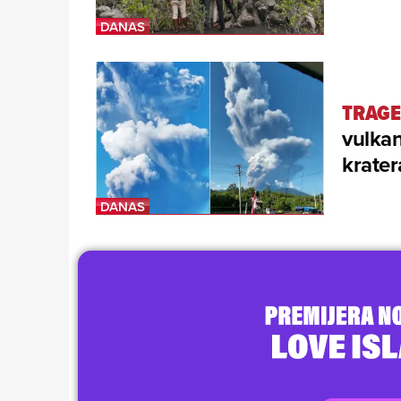
TRAGE
vulkan
krater