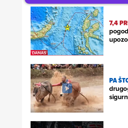
7,4 P
pogod
upozo
PA ŠT
drugog
sigurno