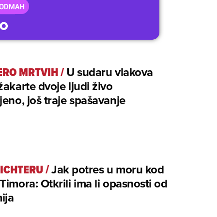
ERO MRTVIH
/
U sudaru vlakova
žakarte dvoje ljudi živo
jeno, još traje spašavanje
RICHTERU
/
Jak potres u moru kod
Timora: Otkrili ima li opasnosti od
ija