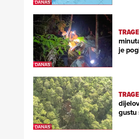
TRAGE
minut
je pog
TRAGE
dijelo
gustu 