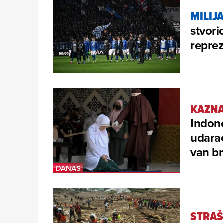
MILIJ
stvori
reprez
KAZNA
Indone
udarac
van b
STRA