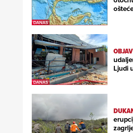
ošteće
OBJAV
udalj
Ljudi 
DUKAN
erupci
zagrlj