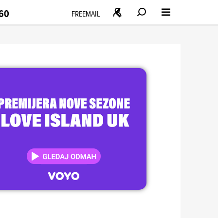
160
FREEMAIL