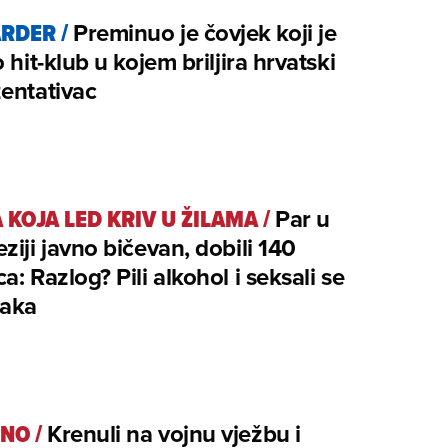
ARDER
/
Preminuo je čovjek koji je
o hit-klub u kojem briljira hrvatski
entativac
 KOJA LED KRIV U ŽILAMA
/
Par u
ziji javno bičevan, dobili 140
a: Razlog? Pili alkohol i seksali se
raka
ŠNO
/
Krenuli na vojnu vježbu i