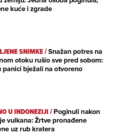
ne kuće i zgrade
LJENE SNIMKE
/
Snažan potres na
enom otoku rušio sve pred sobom:
u panici bježali na otvoreno
O U INDONEZIJI
/
Poginuli nakon
je vulkana: Žrtve pronađene
ene uz rub kratera