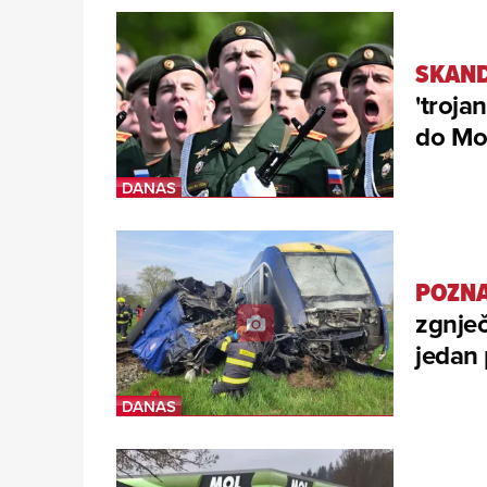
SKAND
'troja
do Mos
POZNA
zgnječ
jedan 