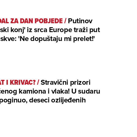
AL ZA DAN POBJEDE
/
Putinov
nski konj' iz srca Europe traži put
kve: 'Ne dopuštaju mi prelet!'
T I KRIVAC?
/
Stravični prizori
enog kamiona i vlaka! U sudaru
poginuo, deseci ozlijeđenih