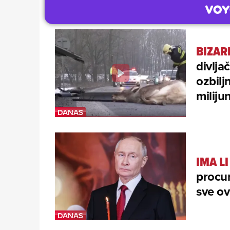
BIZAR
divlja
ozbilj
miliju
IMA L
procur
sve ov