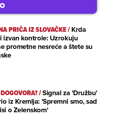
NA PRIČA IZ SLOVAČKE
/
Krda
či izvan kontrole: Uzrokuju
ne prometne nesreće a štete su
nske
I DOGOVORA?
/
Signal za 'Družbu'
io iz Kremlja: 'Spremni smo, sad
isi o Zelenskom'