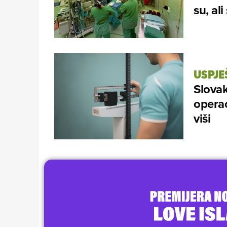
su, al
USPJE
Slovak
operac
viši