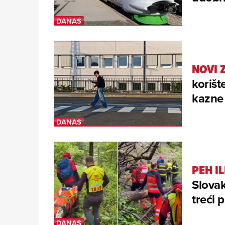
NOVI 
korišt
kazne 
PEH IL
Slovak
treći p