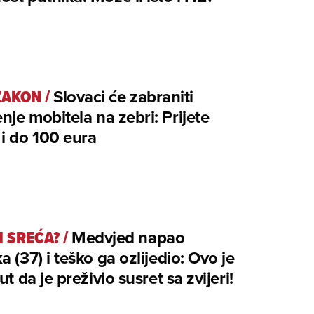
ZAKON
/
Slovaci će zabraniti
enje mobitela na zebri: Prijete
i do 100 eura
I SREĆA?
/
Medvjed napao
a (37) i teško ga ozlijedio: Ovo je
ut da je preživio susret sa zvijeri!