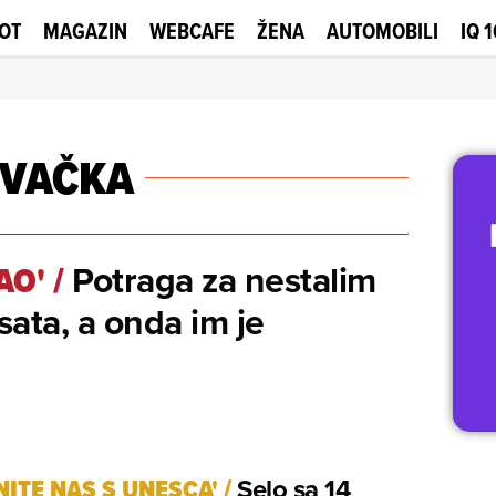
OT
MAGAZIN
WEBCAFE
ŽENA
AUTOMOBILI
IQ 
OVAČKA
Potraga za nestalim
AO'
/
 sata, a onda im je
NITE NAS S UNESCA'
/
Selo sa 14