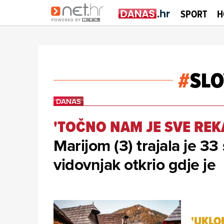
SPORT
H
#
SL
'TOČNO NAM JE SVE REK
Marijom (3) trajala je 33
vidovnjak otkrio gdje je
'UKLO