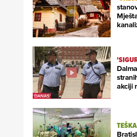
stanov
Mješta
kanali
'SIGU
Dalmac
strani
akciji 
TEŠKA
Bratis