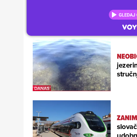
NEOBI
jezeri
stručn
ZANIM
slovač
udobno