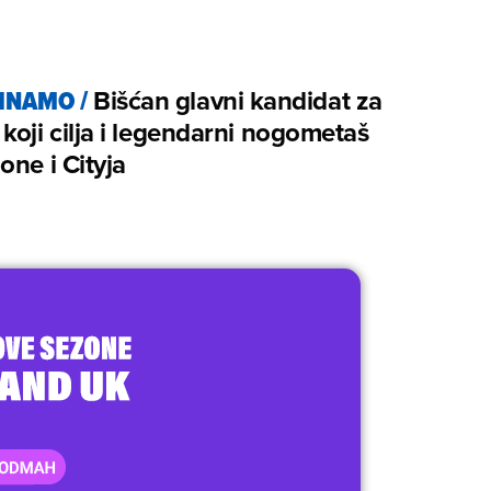
DINAMO
/
Bišćan glavni kandidat za
koji cilja i legendarni nogometaš
one i Cityja