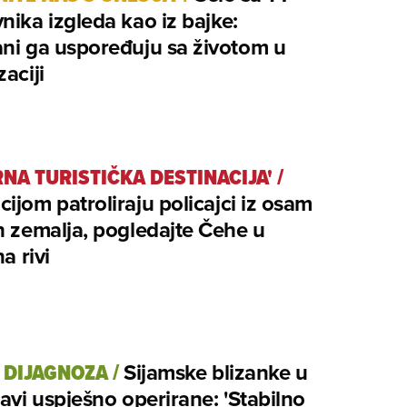
nika izgleda kao iz bajke:
ni ga uspoređuju sa životom u
zaciji
RNA TURISTIČKA DESTINACIJA'
/
ijom patroliraju policajci iz osam
h zemalja, pogledajte Čehe u
na rivi
 DIJAGNOZA
/
Sijamske blizanke u
lavi uspješno operirane: 'Stabilno