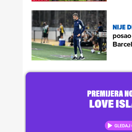
NIJE 
posao 
Barcel