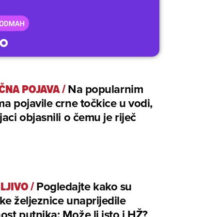
ČNA POJAVA
/
Na popularnim
ma pojavile crne točkice u vodi,
jaci objasnili o čemu je riječ
LJIVO
/
Pogledajte kako su
ke željeznice unaprijedile
st putnika: Može li isto i HŽ?