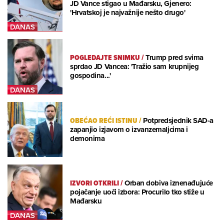
JD Vance stigao u Mađarsku, Gjenero:
'Hrvatskoj je najvažnije nešto drugo'
POGLEDAJTE SNIMKU
/
Trump pred svima
sprdao JD Vancea: 'Tražio sam krupnijeg
gospodina...'
OBEĆAO REĆI ISTINU
/
Potpredsjednik SAD-a
zapanjio izjavom o izvanzemaljcima i
demonima
IZVORI OTKRILI
/
Orban dobiva iznenađujuće
pojačanje uoči izbora: Procurilo tko stiže u
Mađarsku