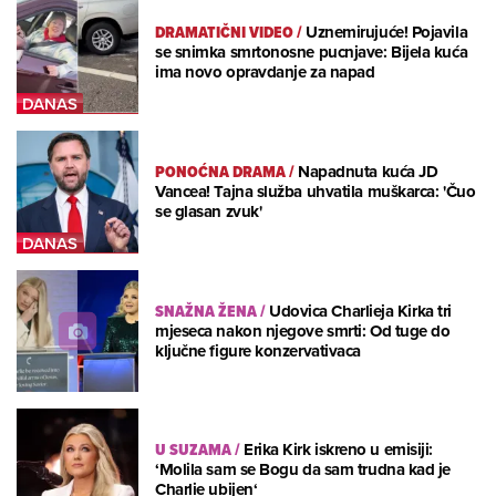
DRAMATIČNI VIDEO
/
Uznemirujuće! Pojavila
se snimka smrtonosne pucnjave: Bijela kuća
ima novo opravdanje za napad
PONOĆNA DRAMA
/
Napadnuta kuća JD
Vancea! Tajna služba uhvatila muškarca: 'Čuo
se glasan zvuk'
SNAŽNA ŽENA
/
Udovica Charlieja Kirka tri
mjeseca nakon njegove smrti: Od tuge do
ključne figure konzervativaca
U SUZAMA
/
Erika Kirk iskreno u emisiji:
‘Molila sam se Bogu da sam trudna kad je
Charlie ubijen‘