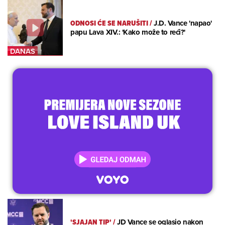
ODNOSI ĆE SE NARUŠITI
/
J.D. Vance 'napao'
papu Lava XIV.: 'Kako može to reći?'
'SJAJAN TIP'
/
JD Vance se oglasio nakon