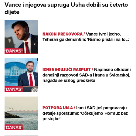
Vance i njegova supruga Usha dobili su četvrto
dijete
NAKON PREGOVORA
/
Vance tvrdi jedno,
Teheran ga demantira: 'Nismo pristali na to...'
IZNENAĐUJUĆI RASPLET
/
Naprasno otkazani
današnji razgovori SAD-a i Irana u Švicarskoj,
nagađa se razlog preokreta
POTPORA UN-A
/
Iran i SAD još pregovaraju
detalje sporazuma: 'Očekujemo Hormuz bez
pristojbe'