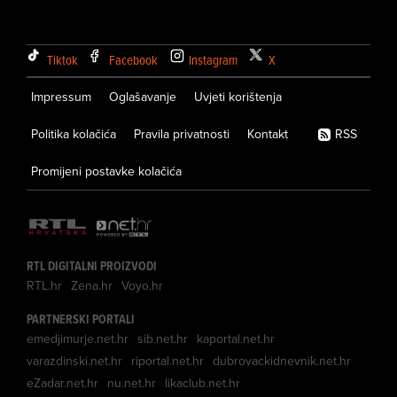
Tiktok
Facebook
Instagram
X
Impressum
Oglašavanje
Uvjeti korištenja
Politika kolačića
Pravila privatnosti
Kontakt
RSS
Promijeni postavke kolačića
RTL DIGITALNI PROIZVODI
RTL.hr
Zena.hr
Voyo.hr
PARTNERSKI PORTALI
emedjimurje.net.hr
sib.net.hr
kaportal.net.hr
varazdinski.net.hr
riportal.net.hr
dubrovackidnevnik.net.hr
eZadar.net.hr
nu.net.hr
likaclub.net.hr