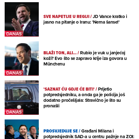
SVE NAPETIJE U REGIJI
/
JD Vance kratko i
jasno na pitanje o Iranu: 'Nema šanse!'
BLAŽI TON, ALI...
/
Rubio je vuk u janjećoj
koži? Evo što se zapravo krije iza govora u
Münchenu
'SAZNAT ĆU GDJE ĆE BITI'
/
Prijetio
potpredsjedniku, a onda ga je policija još
dodatno pročešljala: Stravično je što su
pronašli
PROSVJEDUJE SE
/
Građani Milana i
potpredsjednik SAD-a u centru pažnje na ZOI: