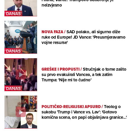
neizvjesno
NOVA FAZA
/
SAD polako, ali sigurno diže
ruke od Europe! JD Vance: 'Preusmjeravamo
vojne resurse'
GREŠKE I PROPUSTI
/
Stručnjak o tome zašto
su prvo evakuirali Vancea, a tek zatim
Trumpa: 'Nije mi to čudno'
POLITIČKO-RELIGIJSKI APSURD
/
Teolog o
sukobu 'Trump i Vance vs. Lav': 'Gotovo
komična scena, on papi objašnjava granice...'