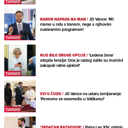
NAKON NAPADA NA IRAN
/
JD Vance: 'Mi
nismo u ratu s Iranom, nego s njihovim
nuklearnim programom'
NIJE BILO DRUGE OPCIJE
/
'Ledena žena'
otopila tenzije: Ona je razlog zašto su moćnici
zakopali ratne sjekire?
SVI U ČUDU
/
JD Vance na udaru ismijavanja:
'Ponovno se osramotio u Vatikanu!'
'SRDAČAN RAZGOVOR'
/
Papa Lav XIV. primio