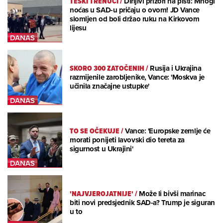
TEŠKI TRENUCI
/
Dirljivi prizori na pisti: Mnogi
noćas u SAD-u pričaju o ovom! JD Vance
slomljen od boli držao ruku na Kirkovom
lijesu
SKORO 300 ZATOČENIH
/
Rusija i Ukrajina
razmijenile zarobljenike, Vance: 'Moskva je
učinila značajne ustupke'
TO SE OČEKUJE
/
Vance: 'Europske zemlje će
morati ponijeti lavovski dio tereta za
sigurnost u Ukrajini'
'NAJVJEROJATNIJE'
/
Može li bivši marinac
biti novi predsjednik SAD-a? Trump je siguran
u to