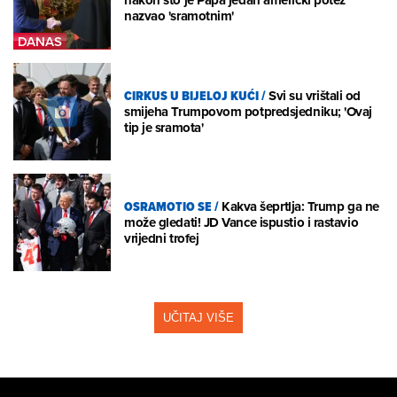
nakon što je Papa jedan američki potez
nazvao 'sramotnim'
CIRKUS U BIJELOJ KUĆI
/
Svi su vrištali od
smijeha Trumpovom potpredsjedniku; 'Ovaj
tip je sramota'
OSRAMOTIO SE
/
Kakva šeprtlja: Trump ga ne
može gledati! JD Vance ispustio i rastavio
vrijedni trofej
UČITAJ VIŠE