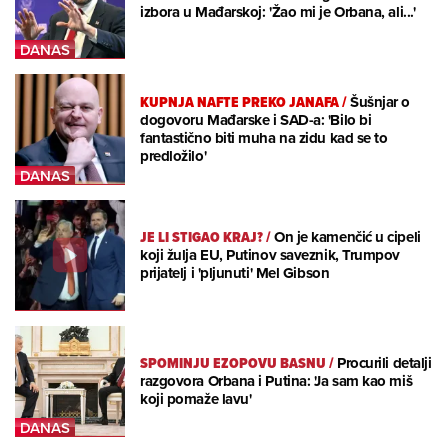
izbora u Mađarskoj: 'Žao mi je Orbana, ali...'
KUPNJA NAFTE PREKO JANAFA
/
Šušnjar o
dogovoru Mađarske i SAD-a: 'Bilo bi
fantastično biti muha na zidu kad se to
predložilo'
JE LI STIGAO KRAJ?
/
On je kamenčić u cipeli
koji žulja EU, Putinov saveznik, Trumpov
prijatelj i 'pljunuti' Mel Gibson
SPOMINJU EZOPOVU BASNU
/
Procurili detalji
razgovora Orbana i Putina: 'Ja sam kao miš
koji pomaže lavu'