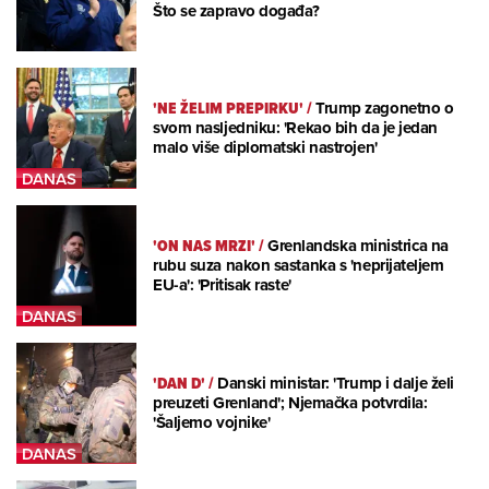
Što se zapravo događa?
'NE ŽELIM PREPIRKU'
/
Trump zagonetno o
svom nasljedniku: 'Rekao bih da je jedan
malo više diplomatski nastrojen'
'ON NAS MRZI'
/
Grenlandska ministrica na
rubu suza nakon sastanka s 'neprijateljem
EU-a': 'Pritisak raste'
'DAN D'
/
Danski ministar: 'Trump i dalje želi
preuzeti Grenland'; Njemačka potvrdila:
'Šaljemo vojnike'