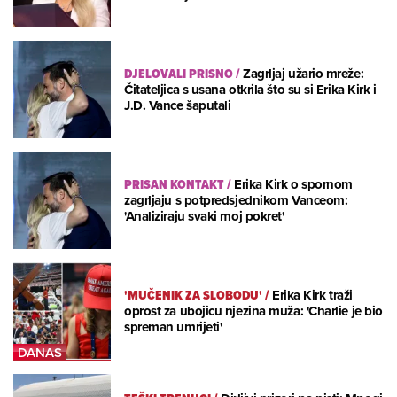
DJELOVALI PRISNO
/
Zagrljaj užario mreže:
Čitateljica s usana otkrila što su si Erika Kirk i
J.D. Vance šaputali
PRISAN KONTAKT
/
Erika Kirk o spornom
zagrljaju s potpredsjednikom Vanceom:
'Analiziraju svaki moj pokret'
'MUČENIK ZA SLOBODU'
/
Erika Kirk traži
oprost za ubojicu njezina muža: 'Charlie je bio
spreman umrijeti'