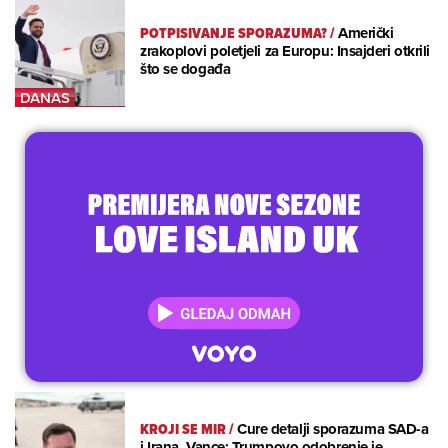
POTPISIVANJE SPORAZUMA?
/
Američki
zrakoplovi poletjeli za Europu: Insajderi otkrili
što se događa
KROJI SE MIR
/
Cure detalji sporazuma SAD-a
i Irana, Vance: Trumpovo odobrenje je