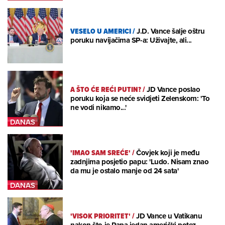
VESELO U AMERICI
/
J.D. Vance šalje oštru
poruku navijačima SP-a: Uživajte, ali...
A ŠTO ĆE REĆI PUTIN?
/
JD Vance poslao
poruku koja se neće svidjeti Zelenskom: 'To
ne vodi nikamo...'
'IMAO SAM SREĆE'
/
Čovjek koji je među
zadnjima posjetio papu: 'Ludo. Nisam znao
da mu je ostalo manje od 24 sata'
'VISOK PRIORITET'
/
JD Vance u Vatikanu