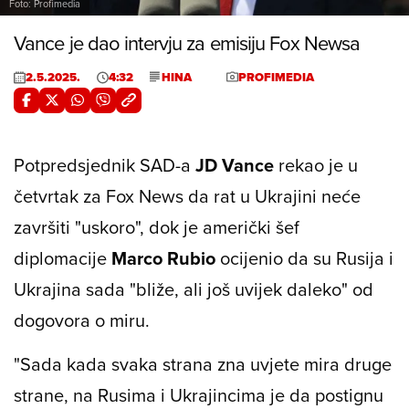
Foto: Profimedia
Vance je dao intervju za emisiju Fox Newsa
2.5.2025.
4:32
HINA
PROFIMEDIA
Potpredsjednik SAD-a
JD Vance
rekao je u
četvrtak za Fox News da rat u Ukrajini neće
završiti "uskoro", dok je američki šef
diplomacije
Marco Rubio
ocijenio da su Rusija i
Ukrajina sada "bliže, ali još uvijek daleko" od
dogovora o miru.
"Sada kada svaka strana zna uvjete mira druge
strane, na Rusima i Ukrajincima je da postignu