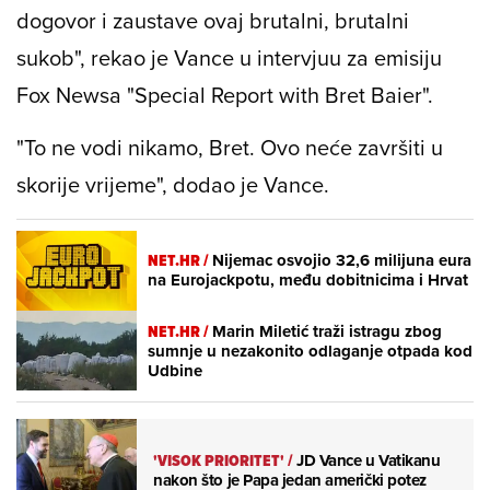
dogovor i zaustave ovaj brutalni, brutalni
sukob", rekao je Vance u intervjuu za emisiju
Fox Newsa "Special Report with Bret Baier".
"To ne vodi nikamo, Bret. Ovo neće završiti u
skorije vrijeme", dodao je Vance.
NET.HR /
Nijemac osvojio 32,6 milijuna eura
na Eurojackpotu, među dobitnicima i Hrvat
NET.HR /
Marin Miletić traži istragu zbog
sumnje u nezakonito odlaganje otpada kod
Udbine
'VISOK PRIORITET'
/
JD Vance u Vatikanu
nakon što je Papa jedan američki potez