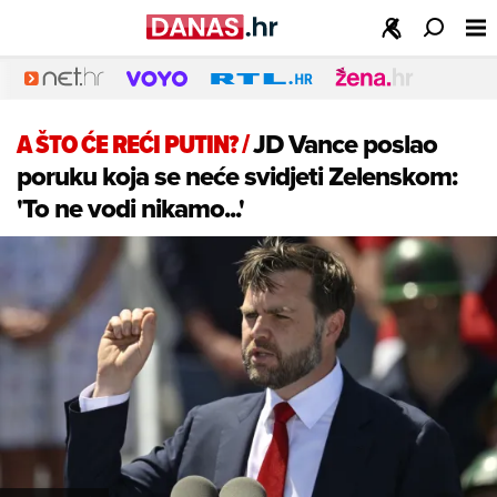
A ŠTO ĆE REĆI PUTIN?
/
JD Vance poslao
poruku koja se neće svidjeti Zelenskom:
'To ne vodi nikamo...'