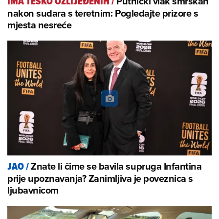
Putnički vlak smrskan
IMA TEŠKO OZLIJEĐENIH
/
nakon sudara s teretnim: Pogledajte prizore s
mjesta nesreće
Znate li čime se bavila supruga Infantina
JAO
/
prije upoznavanja? Zanimljiva je poveznica s
ljubavnicom