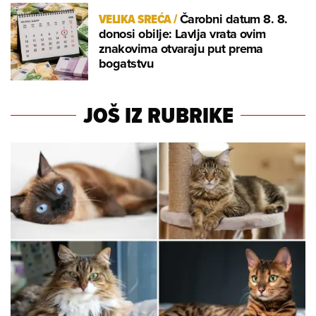
VELIKA SREĆA
/
Čarobni datum 8. 8.
donosi obilje: Lavlja vrata ovim
znakovima otvaraju put prema
bogatstvu
JOŠ IZ RUBRIKE