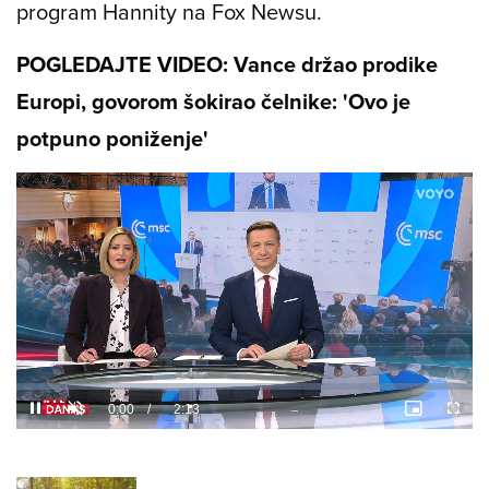
program Hannity na Fox Newsu.
POGLEDAJTE VIDEO: Vance držao prodike
Europi, govorom šokirao čelnike: 'Ovo je
potpuno poniženje'
Loaded
:
10.74%
/
Unmute