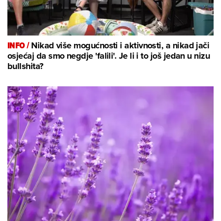
INFO /
Nikad više mogućnosti i aktivnosti, a nikad jači
osjećaj da smo negdje 'falili'. Je li i to još jedan u nizu
bullshita?