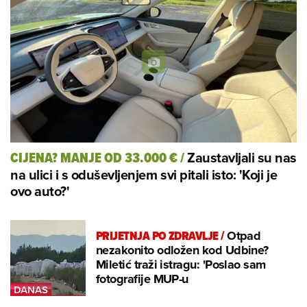
Zaustavljali su nas
CIJENA? MANJE OD 33.000 €
/
na ulici i s oduševljenjem svi pitali isto: 'Koji je
ovo auto?'
PRIJETNJA PO ZDRAVLJE
/
Otpad
nezakonito odložen kod Udbine?
Miletić traži istragu: 'Poslao sam
fotografije MUP-u