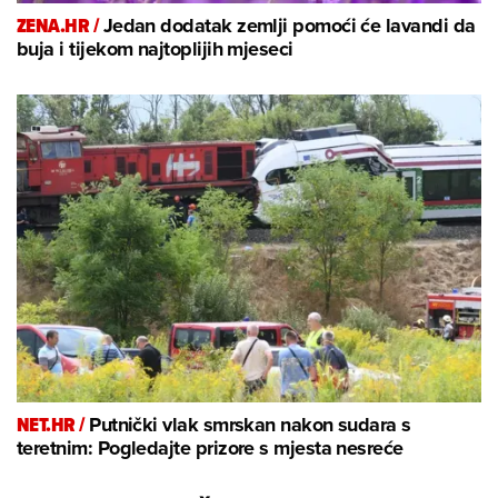
ZENA.HR /
Jedan dodatak zemlji pomoći će lavandi da
buja i tijekom najtoplijih mjeseci
NET.HR /
Putnički vlak smrskan nakon sudara s
teretnim: Pogledajte prizore s mjesta nesreće