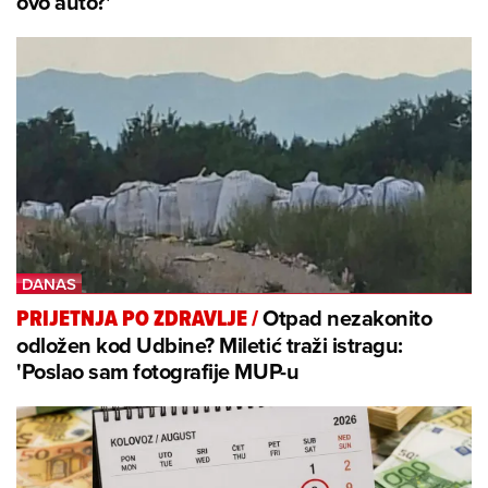
ovo auto?'
Otpad nezakonito
PRIJETNJA PO ZDRAVLJE
/
odložen kod Udbine? Miletić traži istragu:
'Poslao sam fotografije MUP-u