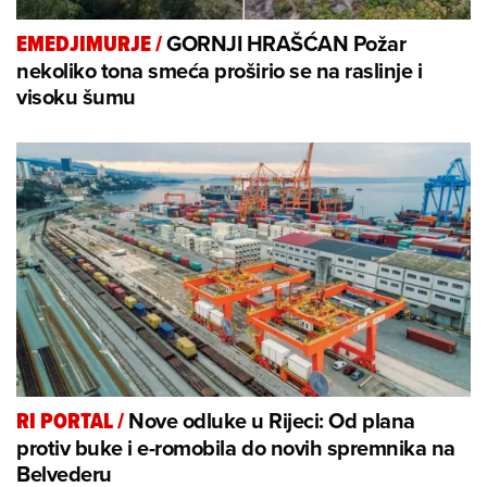
GORNJI HRAŠĆAN Požar
EMEDJIMURJE
/
nekoliko tona smeća proširio se na raslinje i
visoku šumu
Nove odluke u Rijeci: Od plana
RI PORTAL
/
protiv buke i e-romobila do novih spremnika na
Belvederu