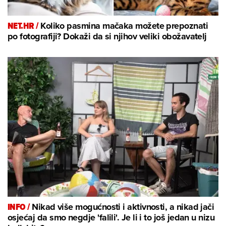
NET.HR /
Koliko pasmina mačaka možete prepoznati
po fotografiji? Dokaži da si njihov veliki obožavatelj
INFO /
Nikad više mogućnosti i aktivnosti, a nikad jači
osjećaj da smo negdje 'falili'. Je li i to još jedan u nizu