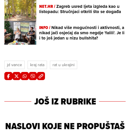
NET.HR /
Zagreb usred ljeta izgleda kao u
listopadu: Stručnjaci otkrili što se događa
INFO /
Nikad više mogućnosti i aktivnosti, a
nikad jači osjećaj da smo negdje 'falili'. Je li
i to još jedan u nizu bullshita?
jd vance
kraj rata
rat u ukrajini
JOŠ IZ RUBRIKE
NASLOVI KOJE NE PROPUŠTAŠ