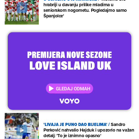
hrabriji u davanju prilike mladima u
seniorskom nogometu. Pogledajmo samo
Španjolce'
'LIVAJA JE PUNO DAO BIJELIMA'
/
Sandro
Perković nahvalio Hajduk i upozorio na važan
detalj: 'To je iznimno opasno'