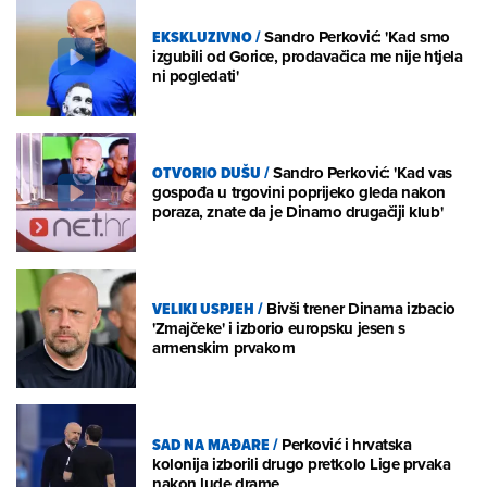
EKSKLUZIVNO
/
Sandro Perković: 'Kad smo
izgubili od Gorice, prodavačica me nije htjela
ni pogledati'
OTVORIO DUŠU
/
Sandro Perković: 'Kad vas
gospođa u trgovini poprijeko gleda nakon
poraza, znate da je Dinamo drugačiji klub'
VELIKI USPJEH
/
Bivši trener Dinama izbacio
'Zmajčeke' i izborio europsku jesen s
armenskim prvakom
SAD NA MAĐARE
/
Perković i hrvatska
kolonija izborili drugo pretkolo Lige prvaka
nakon lude drame