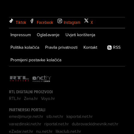
Tiktok
Facebook
Instagram
X
Impressum
Oglašavanje
Uvjeti korištenja
Politika kolačića
Pravila privatnosti
Kontakt
RSS
Promijeni postavke kolačića
RTL DIGITALNI PROIZVODI
RTL.hr
Zena.hr
Voyo.hr
PARTNERSKI PORTALI
emedjimurje.net.hr
sib.net.hr
kaportal.net.hr
varazdinski.net.hr
riportal.net.hr
dubrovackidnevnik.net.hr
eZadar.net.hr
nu.net.hr
likaclub.net.hr