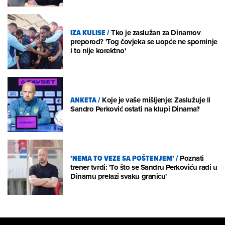
IZA KULISE
/
Tko je zaslužan za Dinamov
preporod? 'Tog čovjeka se uopće ne spominje
i to nije korektno'
ANKETA
/
Koje je vaše mišljenje: Zaslužuje li
Sandro Perković ostati na klupi Dinama?
'NEMA TO VEZE SA POŠTENJEM'
/
Poznati
trener tvrdi: 'To što se Sandru Perkoviću radi u
Dinamu prelazi svaku granicu'