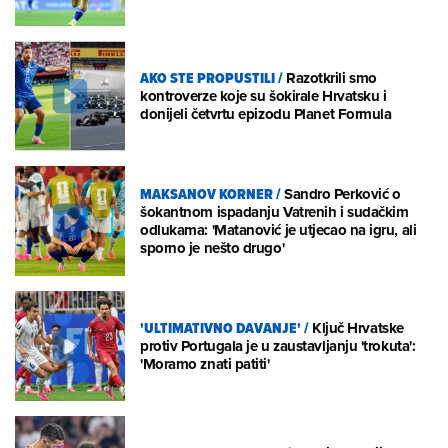
AKO STE PROPUSTILI
/
Razotkrili smo
kontroverze koje su šokirale Hrvatsku i
donijeli četvrtu epizodu Planet Formula
MAKSANOV KORNER
/
Sandro Perković o
šokantnom ispadanju Vatrenih i sudačkim
odlukama: 'Matanović je utjecao na igru, ali
sporno je nešto drugo'
'ULTIMATIVNO DAVANJE'
/
Ključ Hrvatske
protiv Portugala je u zaustavljanju 'trokuta':
'Moramo znati patiti'