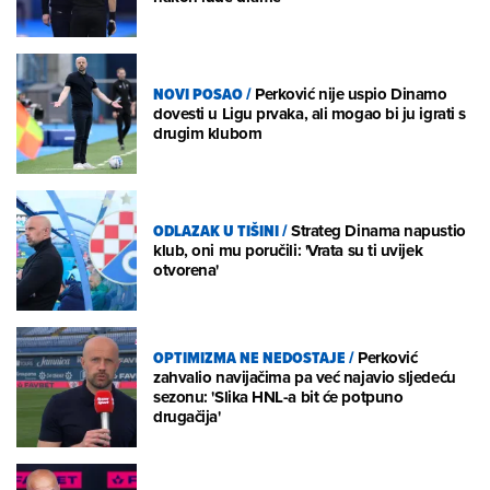
NOVI POSAO
/
Perković nije uspio Dinamo
dovesti u Ligu prvaka, ali mogao bi ju igrati s
drugim klubom
ODLAZAK U TIŠINI
/
Strateg Dinama napustio
klub, oni mu poručili: 'Vrata su ti uvijek
otvorena'
OPTIMIZMA NE NEDOSTAJE
/
Perković
zahvalio navijačima pa već najavio sljedeću
sezonu: 'Slika HNL-a bit će potpuno
drugačija'