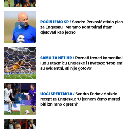
POČINJEMO SP
/
Sandro Perković otkrio plan
za Englesku: 'Moramo kontrolirati ritam i
djelovati kao jedno'
SAMO ZA NET.HR
/
Poznati treneri komentirali
ludu utakmicu Engleske i Hrvatske: 'Problemi
su evidentni, ali nije gotovo'
UOČI SPEKTAKLA
/
Sandro Perković otkrio
recept za Englesku: 'U jednom ćemo morati
biti iznimno oprezni'