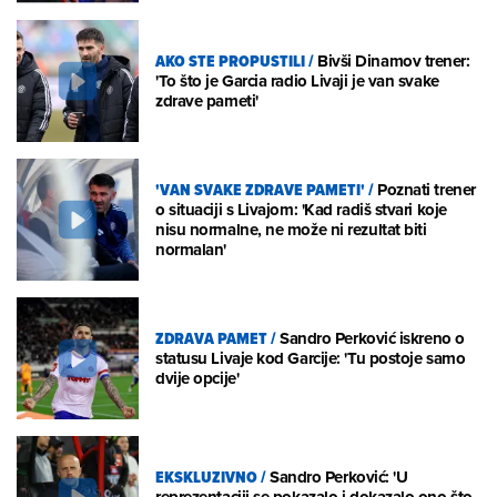
AKO STE PROPUSTILI
/
Bivši Dinamov trener:
'To što je Garcia radio Livaji je van svake
zdrave pameti'
'VAN SVAKE ZDRAVE PAMETI'
/
Poznati trener
o situaciji s Livajom: 'Kad radiš stvari koje
nisu normalne, ne može ni rezultat biti
normalan'
ZDRAVA PAMET
/
Sandro Perković iskreno o
statusu Livaje kod Garcije: 'Tu postoje samo
dvije opcije'
EKSKLUZIVNO
/
Sandro Perković: 'U
reprezentaciji se pokazalo i dokazalo ono što