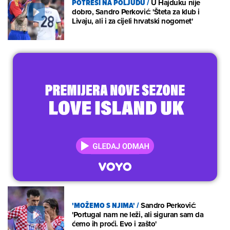
POTRESI NA POLJUDU
/
U Hajduku nije
dobro, Sandro Perković: 'Šteta za klub i
Livaju, ali i za cijeli hrvatski nogomet'
'MOŽEMO S NJIMA'
/
Sandro Perković:
'Portugal nam ne leži, ali siguran sam da
ćemo ih proći. Evo i zašto'