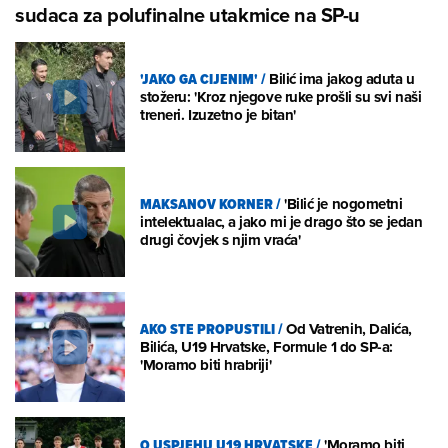
sudaca za polufinalne utakmice na SP-u
'JAKO GA CIJENIM'
/
Bilić ima jakog aduta u
stožeru: 'Kroz njegove ruke prošli su svi naši
treneri. Izuzetno je bitan'
MAKSANOV KORNER
/
'Bilić je nogometni
intelektualac, a jako mi je drago što se jedan
drugi čovjek s njim vraća'
AKO STE PROPUSTILI
/
Od Vatrenih, Dalića,
Bilića, U19 Hrvatske, Formule 1 do SP-a:
'Moramo biti hrabriji'
O USPJEHU U19 HRVATSKE
/
'Moramo biti