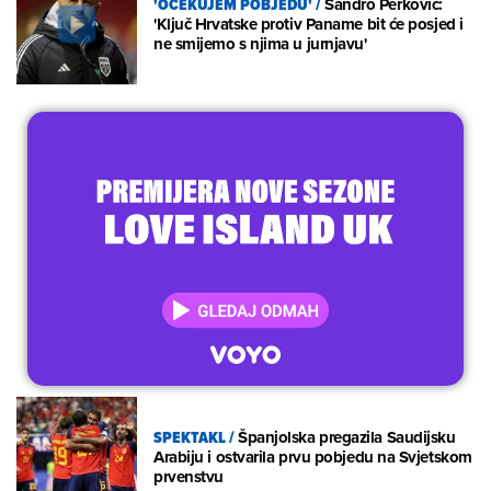
'OČEKUJEM POBJEDU'
/
Sandro Perković:
'Ključ Hrvatske protiv Paname bit će posjed i
ne smijemo s njima u jurnjavu'
SPEKTAKL
/
Španjolska pregazila Saudijsku
Arabiju i ostvarila prvu pobjedu na Svjetskom
prvenstvu