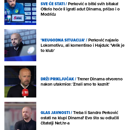
SVE ĆE STATI
/
Perković o bitki svih bitaka!
Otkrio hoće li igrati adut Dinama, pričao i o
Modriću
'NEUGODNA SITUACIJA'
/
Perković najavio
Lokomotivu, ali komentirao i Hajduk: 'Velik je
to klub'
DRŽI PRIKLJUČAK
/
Trener Dinama otvoreno
nakon utakmice: 'Znali smo to kaznit'
GLAS JAVNOSTI
/
Treba li Sandro Perković
ostati na klupi Dinama? Evo što su odlučili
čitatelji Net.hr-a