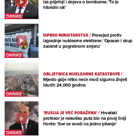
iza prijetnji i dojava o bombama: 'To je
hibridni rat'
ISPRED MINISTARSTVA
/
Prosvjed protiv
izgradnje nuklearne elektrane: 'Opasan i skup
zaokret u pogrešnom smjeru'
OBLJETNICA NUKLEARNE KATASTROFE
/
Mjesto gdje nitko neće moći sigurno živjeti
idućih 24.000 godina
'RUSIJA JE VEĆ PORAŽENA'
/
Hrvatski
profesor je nekoliko puta bio na prvoj liniji
fronte: 'Sve se svodi na jedno pitanje'