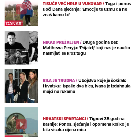
TISUĆE VEĆ HRLE U VUKOVAR
/
Tuga i ponos
uoči Dana sjećanja: 'Emocije te uzmu da ne
znaš kamo bi'
NIKAD PREŽALJEN
/
Druga godina bez
Matthewa Perryja: 'Prijatelj' koji nas je naučio
nasmijati se kroz tugu
BILA JE TRUDNA
/
Ubojstvo koje je šokiralo
Hrvatsku: Ispalio dva hica, Ivana je izdahnula
majci na rukama
HRVATSKI SPARTANCI
/
Tigrovi 35 godina
kasnije: Ponos, sjećanja i opomena koliko je
bila visoka cijena mira