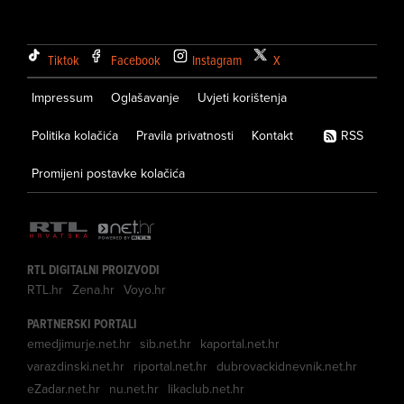
Tiktok
Facebook
Instagram
X
Impressum
Oglašavanje
Uvjeti korištenja
Politika kolačića
Pravila privatnosti
Kontakt
RSS
Promijeni postavke kolačića
RTL DIGITALNI PROIZVODI
RTL.hr
Zena.hr
Voyo.hr
PARTNERSKI PORTALI
emedjimurje.net.hr
sib.net.hr
kaportal.net.hr
varazdinski.net.hr
riportal.net.hr
dubrovackidnevnik.net.hr
eZadar.net.hr
nu.net.hr
likaclub.net.hr