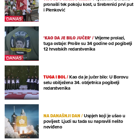
pronašli tek pokoju kost, u Srebrenici prvi put
i Plenković
'KAO DA JE BILO JUČER'
/
Vrijeme prolazi,
tuga ostaje: Prošle su 34 godine od pogibelji
12 hrvatskih redarstvenika
TUGA I BOL
/
Kao da je jučer bilo: U Borovu
selu obilježena 34. obljetnica pogibelji
redarstvenika
NA DANAŠNJI DAN
/
Uspjeh koji je ušao u
povijest: Ljudi su tada su napravili nešto
neviđeno