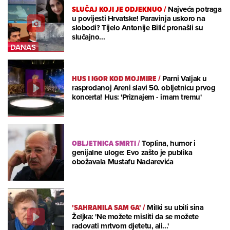
SLUČAJ KOJI JE ODJEKNUO
/
Najveća potraga
u povijesti Hrvatske! Paravinja uskoro na
slobodi? Tijelo Antonije Bilić pronašli su
slučajno...
HUS I IGOR KOD MOJMIRE
/
Parni Valjak u
rasprodanoj Areni slavi 50. obljetnicu prvog
koncerta! Hus: 'Priznajem - imam tremu'
OBLJETNICA SMRTI
/
Toplina, humor i
genijalne uloge: Evo zašto je publika
obožavala Mustafu Nadarevića
'SAHRANILA SAM GA'
/
Milki su ubili sina
Željka: 'Ne možete misliti da se možete
radovati mrtvom djetetu, ali...'