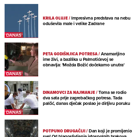
KRILA OLUJE
/
Impresivna predstava na nebu
oduševila male i velike Zadrane
PETA GODIŠNJICA POTRESA
/
Anamarijino
ime živi, a bazilika u Palmotićevoj se
obnavlja: 'Možda Božić dočekamo unutra'
DINAMOVCI ZA NAJMANJE
/
Toma se rodio
dva sata prije zagrebačkog potresa. Tada
palčić, danas dječak poslao je dirljivu poruku
POTPUNO DRUGAČIJI
/
Dan koji je promijenio
sve! Od blagoslivljanja istospolnih brakova