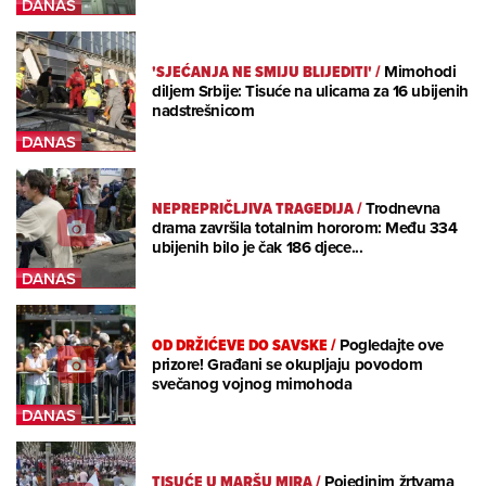
'SJEĆANJA NE SMIJU BLIJEDITI'
/
Mimohodi
diljem Srbije: Tisuće na ulicama za 16 ubijenih
nadstrešnicom
NEPREPRIČLJIVA TRAGEDIJA
/
Trodnevna
drama završila totalnim hororom: Među 334
ubijenih bilo je čak 186 djece...
OD DRŽIĆEVE DO SAVSKE
/
Pogledajte ove
prizore! Građani se okupljaju povodom
svečanog vojnog mimohoda
TISUĆE U MARŠU MIRA
/
Pojedinim žrtvama