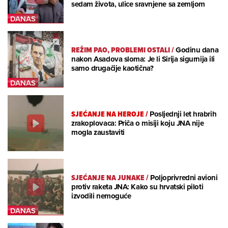
sedam života, ulice sravnjene sa zemljom
REŽIM PAO, PROBLEMI OSTALI
/
Godinu dana
nakon Asadova sloma: Je li Sirija sigurnija ili
samo drugačije kaotična?
SJEĆANJE NA HEROJE
/
Posljednji let hrabrih
zrakoplovaca: Priča o misiji koju JNA nije
mogla zaustaviti
SJEĆANJE NA JUNAKE
/
Poljoprivredni avioni
protiv raketa JNA: Kako su hrvatski piloti
izvodili nemoguće