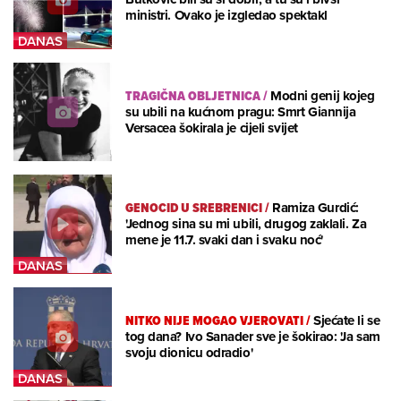
ministri. Ovako je izgledao spektakl
TRAGIČNA OBLJETNICA
/
Modni genij kojeg
su ubili na kućnom pragu: Smrt Giannija
Versacea šokirala je cijeli svijet
GENOCID U SREBRENICI
/
Ramiza Gurdić:
'Jednog sina su mi ubili, drugog zaklali. Za
mene je 11.7. svaki dan i svaku noć'
NITKO NIJE MOGAO VJEROVATI
/
Sjećate li se
tog dana? Ivo Sanader sve je šokirao: 'Ja sam
svoju dionicu odradio'