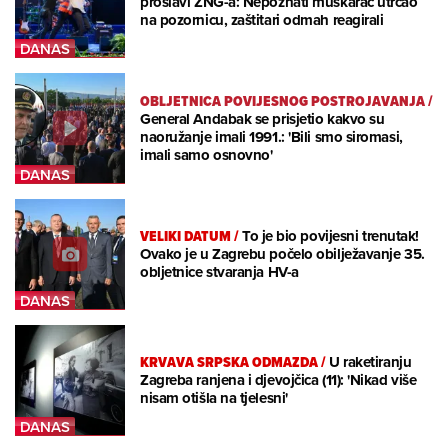
proslavi ZNG-a: Nepoznati muškarac utrčao
na pozornicu, zaštitari odmah reagirali
OBLJETNICA POVIJESNOG POSTROJAVANJA
/
General Andabak se prisjetio kakvo su
naoružanje imali 1991.: 'Bili smo siromasi,
imali samo osnovno'
VELIKI DATUM
/
To je bio povijesni trenutak!
Ovako je u Zagrebu počelo obilježavanje 35.
obljetnice stvaranja HV-a
KRVAVA SRPSKA ODMAZDA
/
U raketiranju
Zagreba ranjena i djevojčica (11): 'Nikad više
nisam otišla na tjelesni'