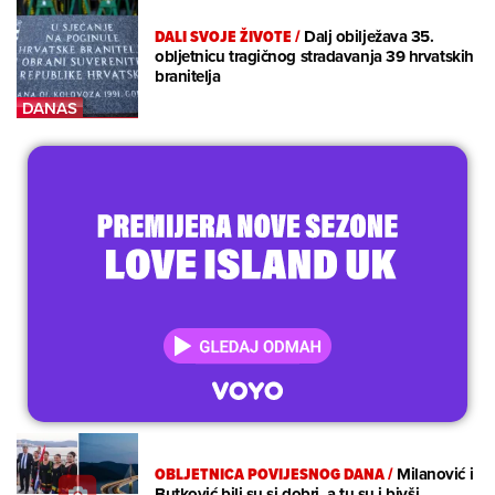
DALI SVOJE ŽIVOTE
/
Dalj obilježava 35.
obljetnicu tragičnog stradavanja 39 hrvatskih
branitelja
OBLJETNICA POVIJESNOG DANA
/
Milanović i
Butković bili su si dobri, a tu su i bivši