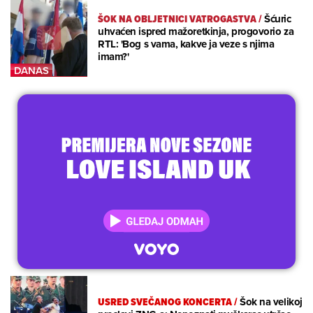
ŠOK NA OBLJETNICI VATROGASTVA
/
Šćuric
uhvaćen ispred mažoretkinja, progovorio za
RTL: 'Bog s vama, kakve ja veze s njima
imam?'
USRED SVEČANOG KONCERTA
/
Šok na velikoj