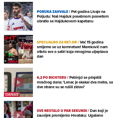
PORUKA ZAHVALE
/
Pet godina Livaje na
Poljudu: Naš Hajduk posebnom posvetom
obratio se Hajdukovom kapetanu
SPECIJALNO ZA NET.HR
/
Već 15 godina
smijemo se uz komnetare! Mareković nam
otkrio sve o satiri koja mnogima uljepšava
dan
6,2 PO RICHTERU
/
Petrinjci se prisjetili
mračnog dana: 'Lonac je skakal dva metra, sa
dve strane su se rušili zidovi'
SVE NESTALO U PAR SEKUNDI
/
Dan koji je
zauvijek promijenio Hrvatsku: Ugašeno