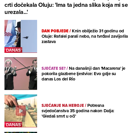
crti dočekala Oluju: 'Ima ta jedna slika koja mi se
urezala...'
DAN POBJEDE
/
Knin obilježio 31 godinu od
Oluje: Rafalei parali nebo, na tvrđavi zavijorila
zastava
SJEĆATE SE?
/
Na današnji dan 'Macarena' je
pokorila glazbene ljestvice: Evo gdje su
danas Los del Río
SJEĆANJE NA HEROJE
/
Potresna
svjedočanstva 35 godina nakon Dalja:
'Gledaš smrt u oči'