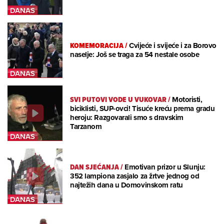
KOMEMORACIJA
/
Cvijeće i svijeće i za Borovo
naselje: Još se traga za 54 nestale osobe
SVI PUTOVI VODE U VUKOVAR
/
Motoristi,
biciklisti, SUP-ovci! Tisuće kreću prema gradu
heroju: Razgovarali smo s dravskim
Tarzanom
DAN SJEĆANJA
/
Emotivan prizor u Slunju:
352 lampiona zasjalo za žrtve jednog od
najtežih dana u Domovinskom ratu