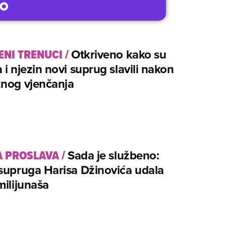
ENI TRENUCI
/
Otkriveno kako su
 i njezin novi suprug slavili nakon
znog vjenčanja
A PROSLAVA
/
Sada je službeno:
supruga Harisa Džinovića udala
milijunaša