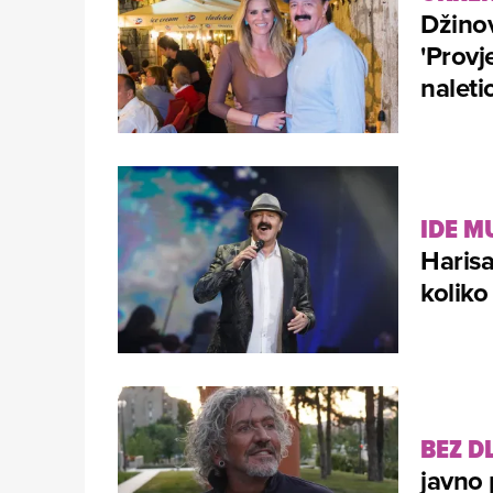
Džinov
'Provj
naleti
IDE M
Harisa
koliko
BEZ D
javno 