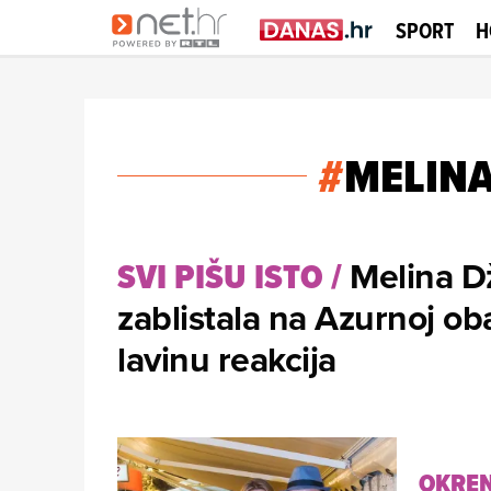
SPORT
H
#
MELINA
Melina D
SVI PIŠU ISTO
/
zablistala na Azurnoj oba
lavinu reakcija
OKREN