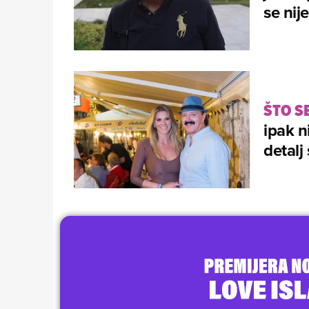
se nij
ŠTO SE
ipak n
detalj