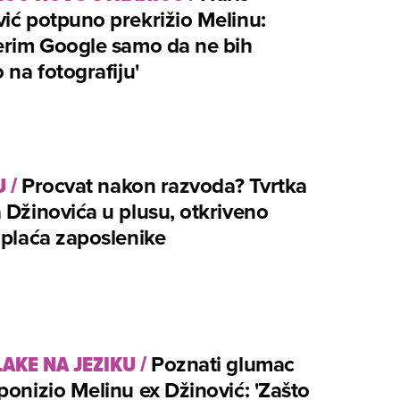
ić potpuno prekrižio Melinu:
erim Google samo da ne bih
o na fotografiju'
U
/
Procvat nakon razvoda? Tvrtka
 Džinovića u plusu, otkriveno
 plaća zaposlenike
LAKE NA JEZIKU
/
Poznati glumac
ponizio Melinu ex Džinović: 'Zašto