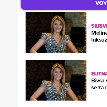
SKRIV
Melina
luksu
ELITN
Bivša 
se za 