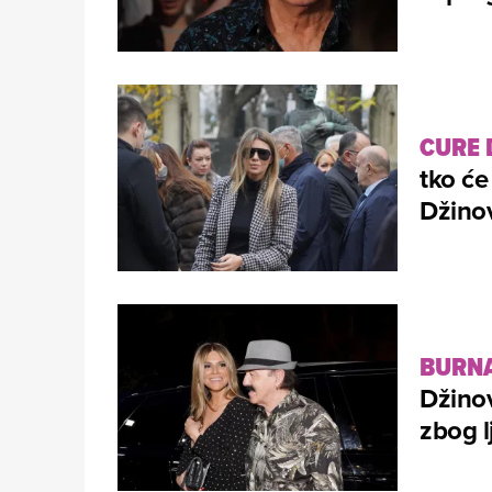
CURE 
tko će
Džinov
BURNA
Džinov
zbog l