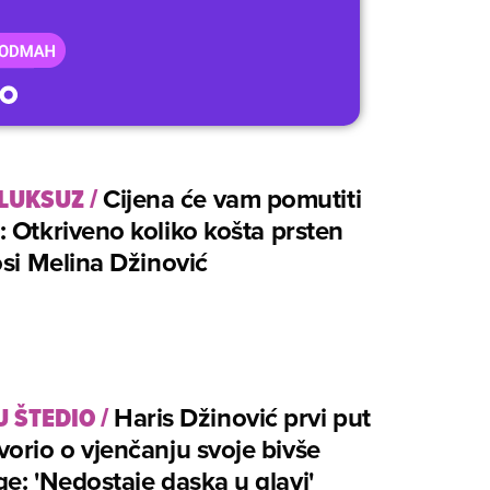
 LUKSUZ
/
Cijena će vam pomutiti
 Otkriveno koliko košta prsten
osi Melina Džinović
U ŠTEDIO
/
Haris Džinović prvi put
orio o vjenčanju svoje bivše
e: 'Nedostaje daska u glavi'