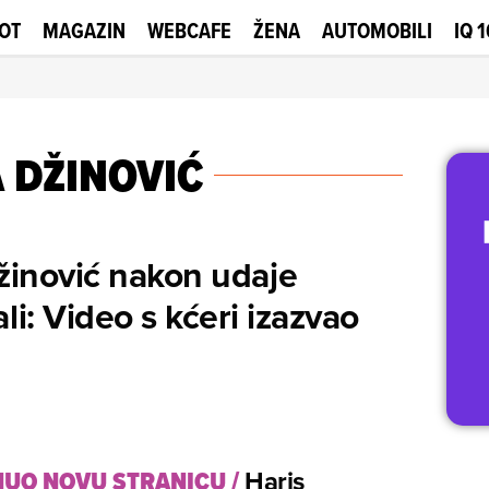
OT
MAGAZIN
WEBCAFE
ŽENA
AUTOMOBILI
IQ 
 DŽINOVIĆ
žinović nakon udaje
li: Video s kćeri izazvao
UO NOVU STRANICU
/
Haris