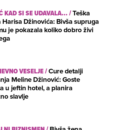
Ć KAD SI SE UDAVALA...
/
Teška
 Harisa Džinovića: Bivša supruga
u je pokazala koliko dobro živi
jega
EVNO VESELJE
/
Cure detalji
nja Meline Džinović: Goste
a u jeftin hotel, a planira
no slavlje
LNI BIZNISMEN
/
Bivša žena