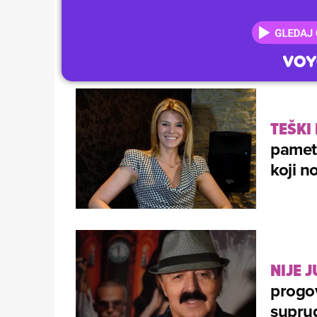
TEŠKI
pamet:
koji n
NIJE J
progov
suprug