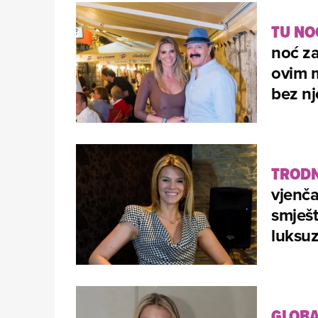
TU NO
noć za
ovim m
bez n
TRODN
vjenča
smješt
luksuz
GLOBA