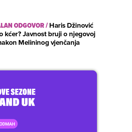
ALAN ODGOVOR
/
Haris Džinović
o kćer? Javnost bruji o njegovoj
 nakon Melininog vjenčanja