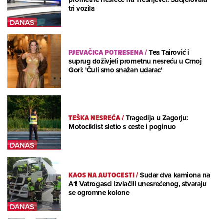
tri vozila
PJEVAČICA POTRESENA
/
Tea Tairović i
suprug doživjeli prometnu nesreću u Crnoj
Gori: 'Čuli smo snažan udarac'
TEŠKA NESREĆA
/
Tragedija u Zagorju:
Motociklist sletio s ceste i poginuo
KAOS NA AUTOCESTI
/
Sudar dva kamiona na
A1! Vatrogasci izvlačili unesrećenog, stvaraju
se ogromne kolone