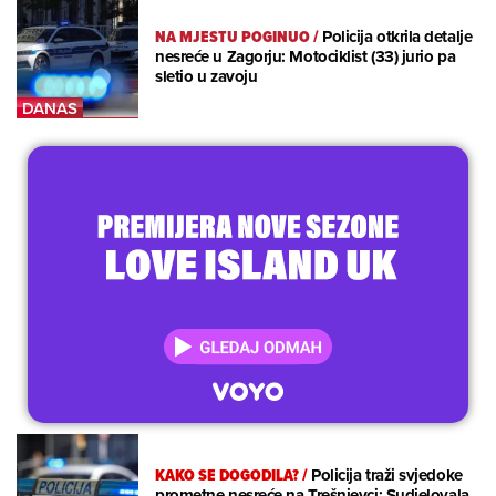
NA MJESTU POGINUO
/
Policija otkrila detalje
nesreće u Zagorju: Motociklist (33) jurio pa
sletio u zavoju
KAKO SE DOGODILA?
/
Policija traži svjedoke
prometne nesreće na Trešnjevci: Sudjelovala