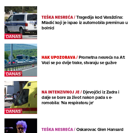
TEŠKA NESREĆA
/
Tragedija kod Varaždina:
Mladić koji je ispao iz automobila preminuo u
bolnici
HAK UPOZORAVA
/
Prometna nesreća na A1:
Vozi se po dvije trake, stvaraju se gužve
NA INTENZIVNOJ JE
/
Djevojčici iz Zadra i
dalje se bore za život nakon pada s e-
romobila: 'Na respiratoru je'
TEŠKA NESREĆA
/
Oskarovac Glen Hansard