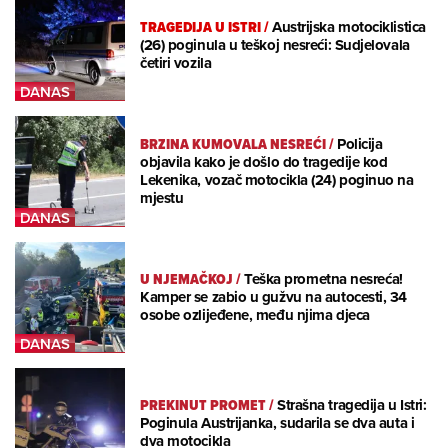
TRAGEDIJA U ISTRI
/
Austrijska motociklistica
(26) poginula u teškoj nesreći: Sudjelovala
četiri vozila
BRZINA KUMOVALA NESREĆI
/
Policija
objavila kako je došlo do tragedije kod
Lekenika, vozač motocikla (24) poginuo na
mjestu
U NJEMAČKOJ
/
Teška prometna nesreća!
Kamper se zabio u gužvu na autocesti, 34
osobe ozlijeđene, među njima djeca
PREKINUT PROMET
/
Strašna tragedija u Istri:
Poginula Austrijanka, sudarila se dva auta i
dva motocikla