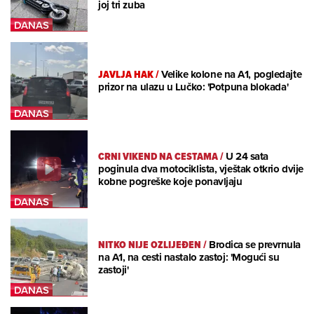
joj tri zuba
JAVLJA HAK
/
Velike kolone na A1, pogledajte
prizor na ulazu u Lučko: 'Potpuna blokada'
CRNI VIKEND NA CESTAMA
/
U 24 sata
poginula dva motociklista, vještak otkrio dvije
kobne pogreške koje ponavljaju
NITKO NIJE OZLIJEĐEN
/
Brodica se prevrnula
na A1, na cesti nastalo zastoj: 'Mogući su
zastoji'