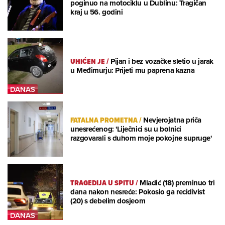
poginuo na motociklu u Dublinu: Tragičan
kraj u 56. godini
UHIĆEN JE
/
Pijan i bez vozačke sletio u jarak
u Međimurju: Prijeti mu paprena kazna
FATALNA PROMETNA
/
Nevjerojatna priča
unesrećenog: 'Liječnici su u bolnici
razgovarali s duhom moje pokojne supruge'
TRAGEDIJA U SPITU
/
Mladić (18) preminuo tri
dana nakon nesreće: Pokosio ga recidivist
(20) s debelim dosjeom