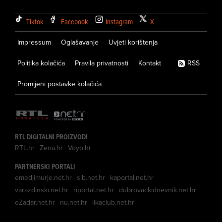
Tiktok
Facebook
Instagram
X
Impressum
Oglašavanje
Uvjeti korištenja
Politika kolačića
Pravila privatnosti
Kontakt
RSS
Promijeni postavke kolačića
RTL DIGITALNI PROIZVODI
RTL.hr
Zena.hr
Voyo.hr
PARTNERSKI PORTALI
emedjimurje.net.hr
sib.net.hr
kaportal.net.hr
varazdinski.net.hr
riportal.net.hr
dubrovackidnevnik.net.hr
eZadar.net.hr
nu.net.hr
likaclub.net.hr