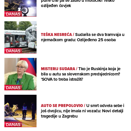
pune crte pa se zabio u motocikl! Teško
ozlijeđen čovjek
TEŠKA NESREĆA
/
Sudarila se dva tramvaja u
njemačkom gradu: Ozlijeđeno 25 osoba
MISTERIJ SUDARA
/
Tko je Ruskinja koja je
bila u autu sa slovenskom predsjednicom?
'SOVA to treba istražiti'
AUTO SE PREPOLOVIO
/
U smrt odvela sebe i
još dvojicu, nije imala ni vozaču: Novi detalji
tragedije u Zagrebu