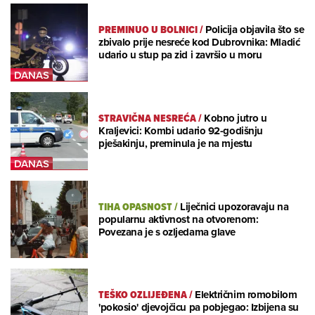
PREMINUO U BOLNICI
/
Policija objavila što se
zbivalo prije nesreće kod Dubrovnika: Mladić
udario u stup pa zid i završio u moru
STRAVIČNA NESREĆA
/
Kobno jutro u
Kraljevici: Kombi udario 92-godišnju
pješakinju, preminula je na mjestu
TIHA OPASNOST
/
Liječnici upozoravaju na
popularnu aktivnost na otvorenom:
Povezana je s ozljedama glave
TEŠKO OZLIJEĐENA
/
Električnim romobilom
'pokosio' djevojčicu pa pobjegao: Izbijena su