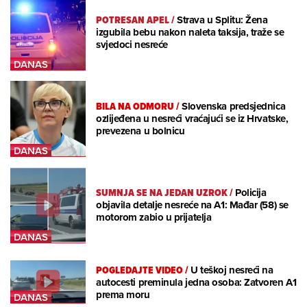
POTRESAN APEL
/
Strava u Splitu: Žena
izgubila bebu nakon naleta taksija, traže se
svjedoci nesreće
BILA NA ODMORU
/
Slovenska predsjednica
ozlijeđena u nesreći vraćajući se iz Hrvatske,
prevezena u bolnicu
SUMNJA SE NA JEDAN UZROK
/
Policija
objavila detalje nesreće na A1: Mađar (58) se
motorom zabio u prijatelja
POGLEDAJTE VIDEO
/
U teškoj nesreći na
autocesti preminula jedna osoba: Zatvoren A1
prema moru