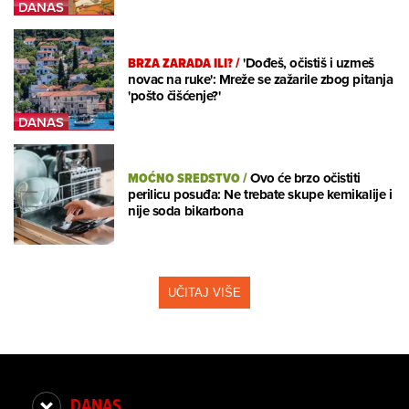
BRZA ZARADA ILI?
/
'Dođeš, očistiš i uzmeš
novac na ruke': Mreže se zažarile zbog pitanja
'pošto čišćenje?'
MOĆNO SREDSTVO
/
Ovo će brzo očistiti
perilicu posuđa: Ne trebate skupe kemikalije i
nije soda bikarbona
UČITAJ VIŠE
DANAS