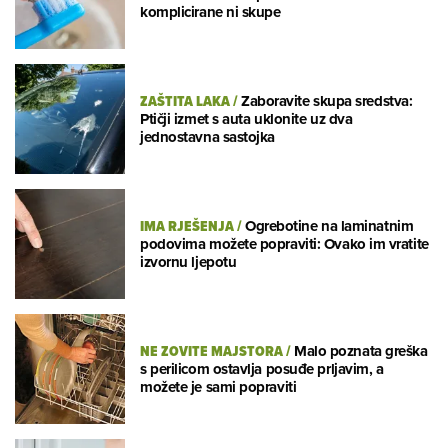
komplicirane ni skupe
ZAŠTITA LAKA
/
Zaboravite skupa sredstva:
Ptičji izmet s auta uklonite uz dva
jednostavna sastojka
IMA RJEŠENJA
/
Ogrebotine na laminatnim
podovima možete popraviti: Ovako im vratite
izvornu ljepotu
NE ZOVITE MAJSTORA
/
Malo poznata greška
s perilicom ostavlja posuđe prljavim, a
možete je sami popraviti