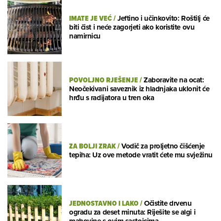
IMATE JE VEĆ
/
Jeftino i učinkovito: Roštilj će
biti čist i neće zagorjeti ako koristite ovu
namirnicu
POVOLJNO RJEŠENJE
/
Zaboravite na ocat:
Neočekivani saveznik iz hladnjaka uklonit će
hrđu s radijatora u tren oka
ZA BOLJI ZRAK
/
Vodič za proljetno čišćenje
tepiha: Uz ove metode vratit ćete mu svježinu
JEDNOSTAVNO I LAKO
/
Očistite drvenu
ogradu za deset minuta: Riješite se algi i
mahovine s ovim sastojcima