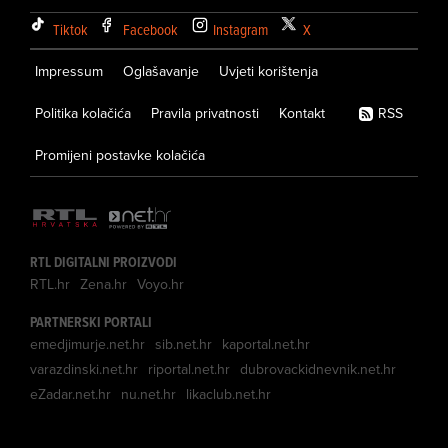
Tiktok
Facebook
Instagram
X
Impressum
Oglašavanje
Uvjeti korištenja
Politika kolačića
Pravila privatnosti
Kontakt
RSS
Promijeni postavke kolačića
RTL DIGITALNI PROIZVODI
RTL.hr
Zena.hr
Voyo.hr
PARTNERSKI PORTALI
emedjimurje.net.hr
sib.net.hr
kaportal.net.hr
varazdinski.net.hr
riportal.net.hr
dubrovackidnevnik.net.hr
eZadar.net.hr
nu.net.hr
likaclub.net.hr