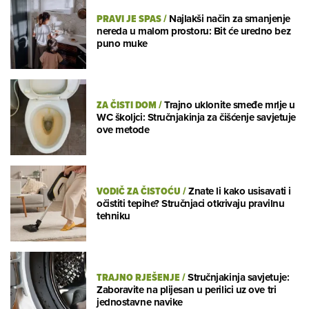
PRAVI JE SPAS
/
Najlakši način za smanjenje
nereda u malom prostoru: Bit će uredno bez
puno muke
ZA ČISTI DOM
/
Trajno uklonite smeđe mrlje u
WC školjci: Stručnjakinja za čišćenje savjetuje
ove metode
VODIČ ZA ČISTOĆU
/
Znate li kako usisavati i
očistiti tepihe? Stručnjaci otkrivaju pravilnu
tehniku
TRAJNO RJEŠENJE
/
Stručnjakinja savjetuje:
Zaboravite na plijesan u perilici uz ove tri
jednostavne navike