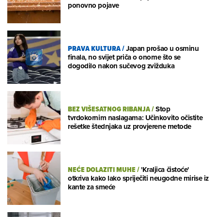
ponovno pojave
PRAVA KULTURA
/
Japan prošao u osminu
finala, no svijet priča o onome što se
dogodilo nakon sučevog zvižduka
BEZ VIŠESATNOG RIBANJA
/
Stop
tvrdokornim naslagama: Učinkovito očistite
rešetke štednjaka uz provjerene metode
NEĆE DOLAZITI MUHE
/
'Kraljica čistoće'
otkriva kako lako spriječiti neugodne mirise iz
kante za smeće