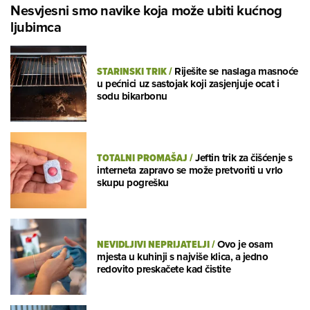
Nesvjesni smo navike koja može ubiti kućnog
ljubimca
STARINSKI TRIK
/
Riješite se naslaga masnoće
u pećnici uz sastojak koji zasjenjuje ocat i
sodu bikarbonu
TOTALNI PROMAŠAJ
/
Jeftin trik za čišćenje s
interneta zapravo se može pretvoriti u vrlo
skupu pogrešku
NEVIDLJIVI NEPRIJATELJI
/
Ovo je osam
mjesta u kuhinji s najviše klica, a jedno
redovito preskačete kad čistite