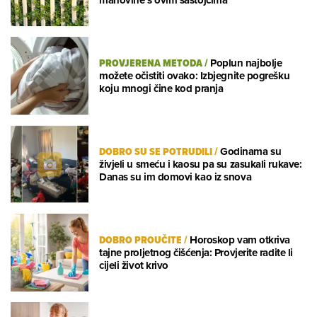
PROVJERENA METODA
/
Poplun najbolje
možete očistiti ovako: Izbjegnite pogrešku
koju mnogi čine kod pranja
DOBRO SU SE POTRUDILI
/
Godinama su
živjeli u smeću i kaosu pa su zasukali rukave:
Danas su im domovi kao iz snova
DOBRO PROUČITE
/
Horoskop vam otkriva
tajne proljetnog čišćenja: Provjerite radite li
cijeli život krivo