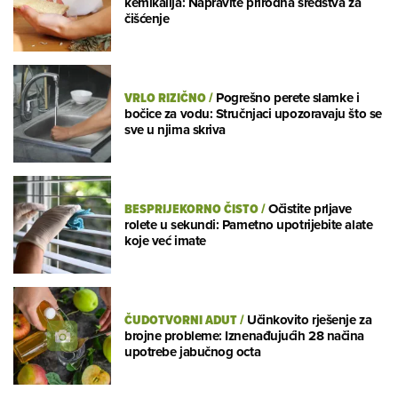
kemikalija: Napravite prirodna sredstva za
čišćenje
VRLO RIZIČNO
/
Pogrešno perete slamke i
bočice za vodu: Stručnjaci upozoravaju što se
sve u njima skriva
BESPRIJEKORNO ČISTO
/
Očistite prljave
rolete u sekundi: Pametno upotrijebite alate
koje već imate
ČUDOTVORNI ADUT
/
Učinkovito rješenje za
brojne probleme: Iznenađujućih 28 načina
upotrebe jabučnog octa