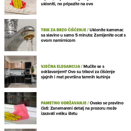
ukloniti, no pripazite na ovo
TRIK ZA BRZO ČIŠĆENJE
/
Uklonite kamenac
sa slavine u samo 5 minuta: Zamijenite ocat s
ovom namirnicom
VJEČNA ELEGANCIJA
/
Mučite se s
održavanjem? Ovo su trikovi za čišćenje
sjajnih i mat površina tamnih kuhinja
PAMETNO ODRŽAVANJE
/
Ovako se pravilno
čisti: Zanemareni detalj na prozoru može
izazvati veliku štetu