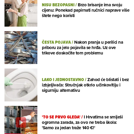
NISU BEZOPASNI
/
Brzo brisanje ima svoju
cijenu: Ponekad papirnati ručnici naprave više
štete nego koristi
ČESTA POJAVA
/
Nakon pranja u perilici na
priboru za jelo pojavila se hrđa. Uz ove
trikove doskočite tom problemu
LAKO I JEDNOSTAVNO
/
Zahod će blistati i bez
izbjeljivača: Stručnjak otkrio učinkovitiju i
sigurniju alternativu
'TO SE PRVO GLEDA'
/
I Hrvatima se smiješi
ogromna zarada, za ovo ne treba škola:
'Samo za jedan traže 140 €!'