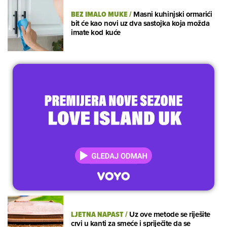
BEZ IMALO MUKE
/
Masni kuhinjski ormarići
bit će kao novi uz dva sastojka koja možda
imate kod kuće
LJETNA NAPAST
/
Uz ove metode se riješite
crvi u kanti za smeće i spriječite da se