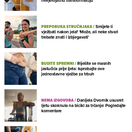
nevjerojatnu transformaciju
PREPORUKA STRUČNJAKA
/
Smijete li
vježbati nakon jela? 'Može, ali neke stvari
trebate znati i izbjegavati'
BUDITE SPREMNI
/
Riješite se masnih
jastučića prije ljeta: Isprobajte ove
jednostavne vježbe za trbuh
NEMA IZGOVORA
/
Danijela Dvornik ususret
ljetu skoknula na bicikl za trčanje: Pogledajte
komentare