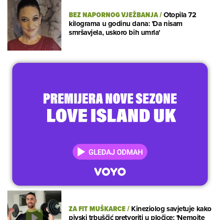
BEZ NAPORNOG VJEŽBANJA
/
Otopila 72
kilograma u godinu dana: 'Da nisam
smršavjela, uskoro bih umrla'
ZA FIT MUŠKARCE
/
Kineziolog savjetuje kako
pivski trbuščić pretvoriti u pločice: 'Nemojte