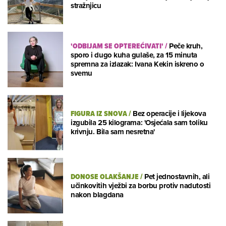
stražnjicu
'ODBIJAM SE OPTEREĆIVATI'
/
Peče kruh,
sporo i dugo kuha gulaše, za 15 minuta
spremna za izlazak: Ivana Kekin iskreno o
svemu
FIGURA IZ SNOVA
/
Bez operacije i lijekova
izgubila 25 kilograma: 'Osjećala sam toliku
krivnju. Bila sam nesretna'
DONOSE OLAKŠANJE
/
Pet jednostavnih, ali
učinkovitih vježbi za borbu protiv nadutosti
nakon blagdana