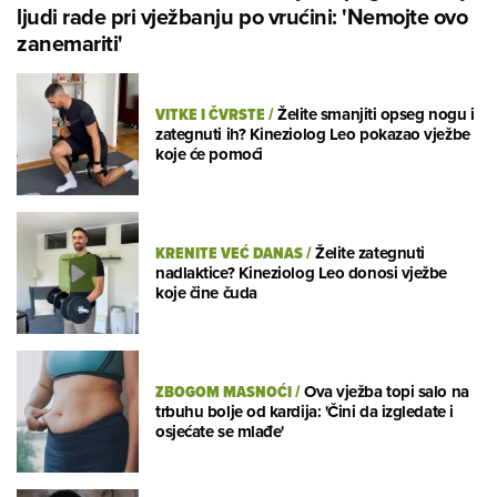
ljudi rade pri vježbanju po vrućini: 'Nemojte ovo
zanemariti'
VITKE I ČVRSTE
/
Želite smanjiti opseg nogu i
zategnuti ih? Kineziolog Leo pokazao vježbe
koje će pomoći
KRENITE VEĆ DANAS
/
Želite zategnuti
nadlaktice? Kineziolog Leo donosi vježbe
koje čine čuda
ZBOGOM MASNOĆI
/
Ova vježba topi salo na
trbuhu bolje od kardija: 'Čini da izgledate i
osjećate se mlađe'