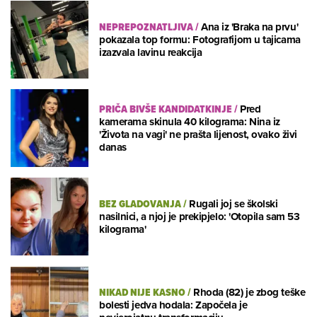
NEPREPOZNATLJIVA
/
Ana iz 'Braka na prvu'
pokazala top formu: Fotografijom u tajicama
izazvala lavinu reakcija
PRIČA BIVŠE KANDIDATKINJE
/
Pred
kamerama skinula 40 kilograma: Nina iz
'Života na vagi' ne prašta lijenost, ovako živi
danas
BEZ GLADOVANJA
/
Rugali joj se školski
nasilnici, a njoj je prekipjelo: 'Otopila sam 53
kilograma'
NIKAD NIJE KASNO
/
Rhoda (82) je zbog teške
bolesti jedva hodala: Započela je