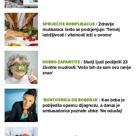
SPRIJEČITE KOMPLIKACIJE
/
Zdravlje
muškaraca često se podcjenjuje: 'Temelj
izdržljivosti i vitalnosti leži u ovome'
DOBRO ZAPAMTITE
/
Stariji ljudi podijelili 23
životne mudrosti: 'Volio bih da sam ovo ranije
znao'
'BUNTOVNICA OD ROĐENJA'
/
Kao beba je
pobijedila opasnu dijagnozu, a danas je
ambasadorica poznate utrke: 'Ne odustaj'