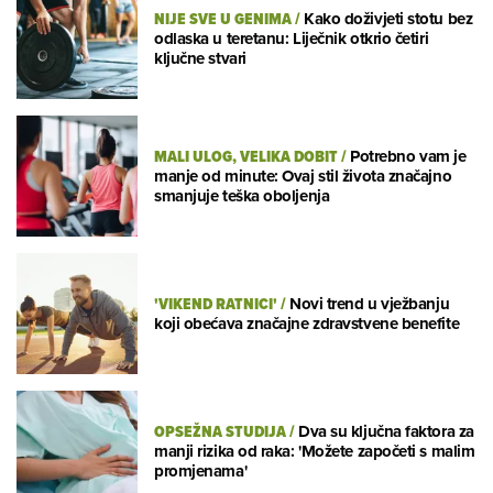
NIJE SVE U GENIMA
/
Kako doživjeti stotu bez
odlaska u teretanu: Liječnik otkrio četiri
ključne stvari
MALI ULOG, VELIKA DOBIT
/
Potrebno vam je
manje od minute: Ovaj stil života značajno
smanjuje teška oboljenja
'VIKEND RATNICI'
/
Novi trend u vježbanju
koji obećava značajne zdravstvene benefite
OPSEŽNA STUDIJA
/
Dva su ključna faktora za
manji rizika od raka: 'Možete započeti s malim
promjenama'