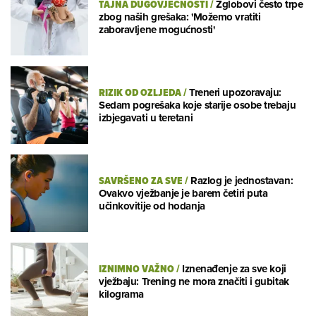
TAJNA DUGOVJEČNOSTI
/
Zglobovi često trpe
zbog naših grešaka: 'Možemo vratiti
zaboravljene mogućnosti'
RIZIK OD OZLJEDA
/
Treneri upozoravaju:
Sedam pogrešaka koje starije osobe trebaju
izbjegavati u teretani
SAVRŠENO ZA SVE
/
Razlog je jednostavan:
Ovakvo vježbanje je barem četiri puta
učinkovitije od hodanja
IZNIMNO VAŽNO
/
Iznenađenje za sve koji
vježbaju: Trening ne mora značiti i gubitak
kilograma