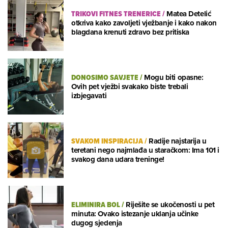
TRIKOVI FITNES TRENERICE
/
Matea Detelić
otkriva kako zavoljeti vježbanje i kako nakon
blagdana krenuti zdravo bez pritiska
DONOSIMO SAVJETE
/
Mogu biti opasne:
Ovih pet vježbi svakako biste trebali
izbjegavati
SVAKOM INSPIRACIJA
/
Radije najstarija u
teretani nego najmlađa u staračkom: Ima 101 i
svakog dana udara treninge!
ELIMINIRA BOL
/
Riješite se ukočenosti u pet
minuta: Ovako istezanje uklanja učinke
dugog sjedenja