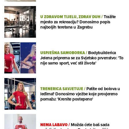
U ZDRAVOM TIJELU, ZDRAV DUH
/
Tražite
mjesto za rekreaciju? Donosimo popis
najboljih teretana u Zagrebu
USPJEŠNA SAMOBORKA
/
Bodybuilderica
Jelena priprema se za Svjetsko prvenstvo: 'To
nije samo sport, već stil života'
TRENERICA SAVJETUJE
/
Patite od bolova u
leđima? Donosimo vježbe koje provjereno
pomažu: 'Krenite postepeno'
NEMA LABAVO
/
Možda ćete baš sada