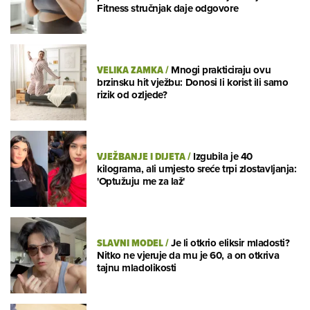
Fitness stručnjak daje odgovore
VELIKA ZAMKA
/
Mnogi prakticiraju ovu
brzinsku hit vježbu: Donosi li korist ili samo
rizik od ozljede?
VJEŽBANJE I DIJETA
/
Izgubila je 40
kilograma, ali umjesto sreće trpi zlostavljanja:
'Optužuju me za laž'
SLAVNI MODEL
/
Je li otkrio eliksir mladosti?
Nitko ne vjeruje da mu je 60, a on otkriva
tajnu mladolikosti