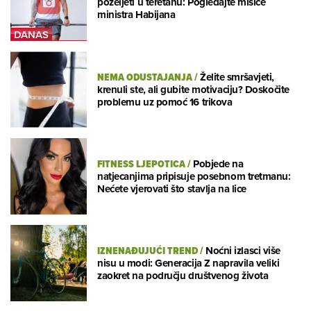
poželjeti u teretanu: Pogledajte mišiće
ministra Habijana
NEMA ODUSTAJANJA
/
Želite smršavjeti,
krenuli ste, ali gubite motivaciju? Doskočite
problemu uz pomoć 16 trikova
FITNESS LJEPOTICA
/
Pobjede na
natjecanjima pripisuje posebnom tretmanu:
Nećete vjerovati što stavlja na lice
IZNENAĐUJUĆI TREND
/
Noćni izlasci više
nisu u modi: Generacija Z napravila veliki
zaokret na području društvenog života