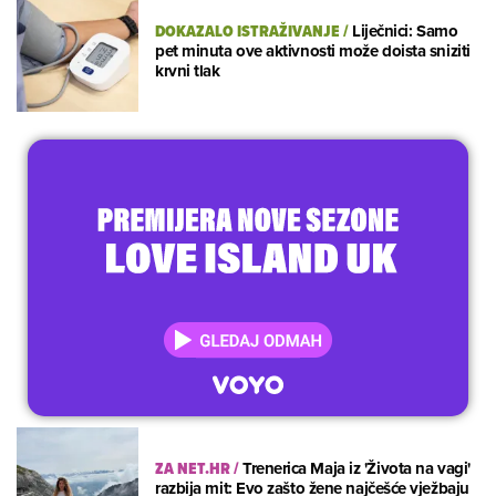
DOKAZALO ISTRAŽIVANJE
/
Liječnici: Samo
pet minuta ove aktivnosti može doista sniziti
krvni tlak
ZA NET.HR
/
Trenerica Maja iz 'Života na vagi'
razbija mit: Evo zašto žene najčešće vježbaju