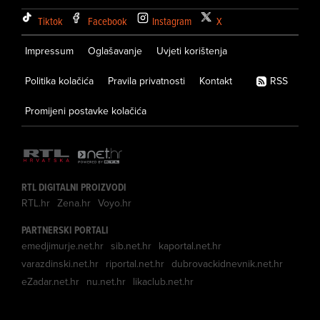
Tiktok
Facebook
Instagram
X
Impressum
Oglašavanje
Uvjeti korištenja
Politika kolačića
Pravila privatnosti
Kontakt
RSS
Promijeni postavke kolačića
RTL DIGITALNI PROIZVODI
RTL.hr
Zena.hr
Voyo.hr
PARTNERSKI PORTALI
emedjimurje.net.hr
sib.net.hr
kaportal.net.hr
varazdinski.net.hr
riportal.net.hr
dubrovackidnevnik.net.hr
eZadar.net.hr
nu.net.hr
likaclub.net.hr