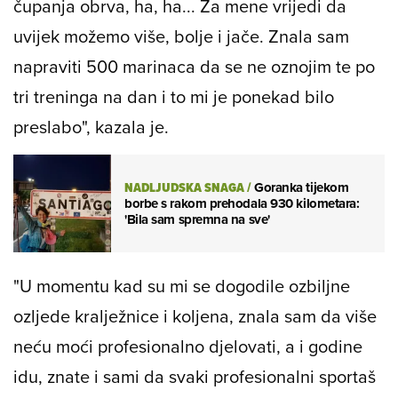
'Što je sljedeće', jer ja, čak ni ne znam koliko je
to pozitivno, uopće nemam strah, osim od
čupanja obrva, ha, ha... Za mene vrijedi da
uvijek možemo više, bolje i jače. Znala sam
napraviti 500 marinaca da se ne oznojim te po
tri treninga na dan i to mi je ponekad bilo
preslabo", kazala je.
NADLJUDSKA SNAGA
/
Goranka tijekom
borbe s rakom prehodala 930 kilometara:
'Bila sam spremna na sve'
"U momentu kad su mi se dogodile ozbiljne
ozljede kralježnice i koljena, znala sam da više