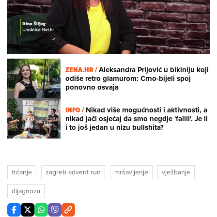
Loaded
:
1.69%
/
Unmute
ZENA.HR /
Aleksandra Prijović u bikiniju koji
odiše retro glamurom: Crno-bijeli spoj
ponovno osvaja
INFO /
Nikad više mogućnosti i aktivnosti, a
nikad jači osjećaj da smo negdje 'falili'. Je li
i to još jedan u nizu bullshita?
trčanje
zagreb advent run
mršavljenje
vježbanje