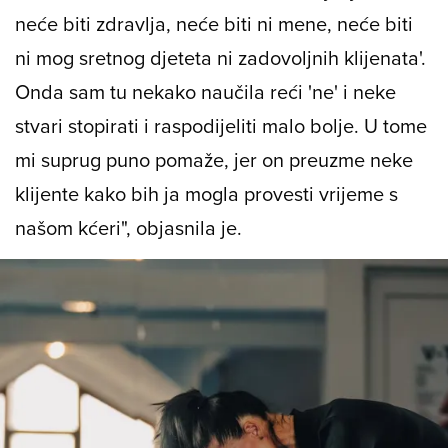
Rekla sam sebi: 'Raditi moram, to je normalno,
ali moram se brinuti i o svom zdravlju, jer ako
neće biti zdravlja, neće biti ni mene, neće biti
ni mog sretnog djeteta ni zadovoljnih klijenata'.
Onda sam tu nekako naučila reći 'ne' i neke
stvari stopirati i raspodijeliti malo bolje. U tome
mi suprug puno pomaže, jer on preuzme neke
klijente kako bih ja mogla provesti vrijeme s
našom kćeri", objasnila je.