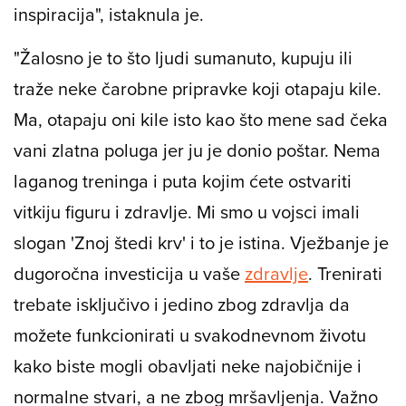
vi. Svi smo mi jedinstveni, a netko drugi vam
može poslužiti isključivo kao motivacija i
inspiracija", istaknula je.
"Žalosno je to što ljudi sumanuto, kupuju ili
traže neke čarobne pripravke koji otapaju kile.
Ma, otapaju oni kile isto kao što mene sad čeka
vani zlatna poluga jer ju je donio poštar. Nema
laganog treninga i puta kojim ćete ostvariti
vitkiju figuru i zdravlje. Mi smo u vojsci imali
slogan 'Znoj štedi krv' i to je istina. Vježbanje je
dugoročna investicija u vaše
zdravlje
. Trenirati
trebate isključivo i jedino zbog zdravlja da
možete funkcionirati u svakodnevnom životu