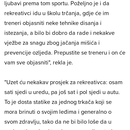
nekog pripravka, koliki mu je VO2 max, koliko
je prešao kilometara i sl. Trčite za gušt i iz
ljubavi prema tom sportu. Poželjno je i da
rekreativci idu u školu trčanja, gdje će im
treneri objasniti neke tehnike disanja i
istezanja, a bilo bi dobro da rade i nekakve
vježbe za snagu zbog jačanja mišića i
prevencije ozljeda. Prepustite se treneru i on će
vam sve objasniti", rekla je.
"Uzet ću nekakav prosjek za rekreativca: osam
sati sjedi u uredu, pa još sat i pol sjedi u autu.
To je dosta statike za jednog trkača koji se