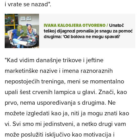
mršavljenje
poručuje da su "u jednosmjernoj
ulici iz kojeg nema izlaza i da se odmah okrenu
i vrate se nazad".
IVANA KALOGJERA OTVORENO
/
Unatoč
teškoj dijagnozi pronašla je snagu za pomoć
drugima: 'Od bolova ne mogu spavati'
"Kad vidim današnje trikove i jeftine
marketinške nazive i imena raznoraznih
nepostojećih treninga, meni se momentalno
upali šest crvenih lampica u glavi. Znači, kao
prvo, nema uspoređivanja s drugima. Ne
možete izgledati kao ja, niti ja mogu znati kao