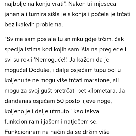
'Na kraju sam se sama postavila na noge'
Verena se odlučila vratiti jahanju, jer se "kuk
najbolje na konju vrati". Nakon tri mjeseca
jahanja i turnira sišla je s konja i počela je trčati
bez ikakvih problema.
"Svima sam poslala tu snimku gdje trčim, čak i
specijalistima kod kojih sam išla na preglede i
svi su rekli 'Nemoguće!'. Ja kažem da je
moguće! Doduše, i dalje osjećam tupu bol u
koljenu te ne mogu više trčati maratone, ali
mogu za svoj gušt pretrčati pet kilometara. Ja
dandanas osjećam 50 posto lijeve noge,
koljeno je i dalje utrnuto i kao takva