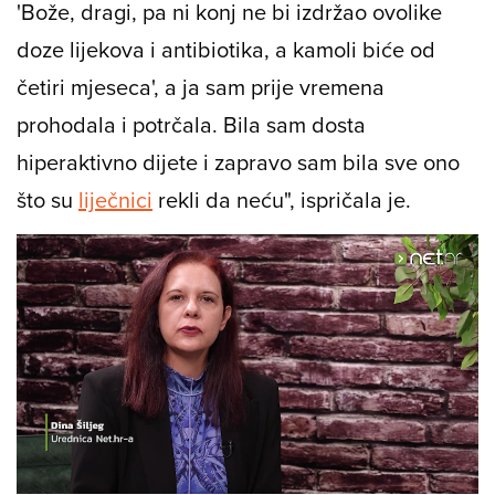
moje nalaze liječnici obiteljske medicine, kad
sam bila otpuštena iz bolnice, ona je rekla
'Bože, dragi, pa ni konj ne bi izdržao ovolike
doze lijekova i antibiotika, a kamoli biće od
četiri mjeseca', a ja sam prije vremena
prohodala i potrčala. Bila sam dosta
hiperaktivno dijete i zapravo sam bila sve ono
što su
liječnici
rekli da neću", ispričala je.