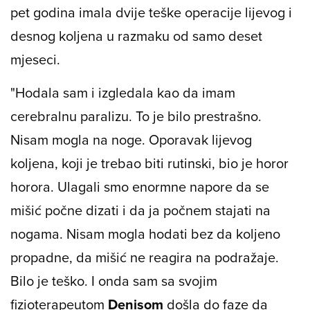
kao trenericu. Verenin životni moto je "Nikad ne
odustaj", a to joj je itekako pomoglo kad je prije
pet godina imala dvije teške operacije lijevog i
desnog koljena u razmaku od samo deset
mjeseci.
"Hodala sam i izgledala kao da imam
cerebralnu paralizu. To je bilo prestrašno.
Nisam mogla na noge. Oporavak lijevog
koljena, koji je trebao biti rutinski, bio je horor
horora. Ulagali smo enormne napore da se
mišić počne dizati i da ja počnem stajati na
nogama. Nisam mogla hodati bez da koljeno
propadne, da mišić ne reagira na podražaje.