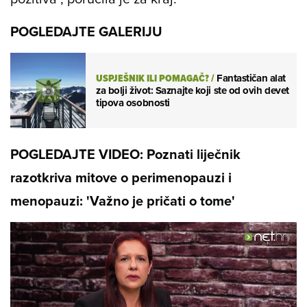
pokušavate, naći ćete taj izlaz. Tako da možda
ide dolje, ali i gore će se opet vratiti, bit će
pozitiva", poručila je za kraj.
POGLEDAJTE GALERIJU
USPJEŠNIK ILI POMAGAČ?
/
Fantastičan alat
za bolji život: Saznajte koji ste od ovih devet
tipova osobnosti
POGLEDAJTE VIDEO: Poznati liječnik
razotkriva mitove o perimenopauzi i
menopauzi: 'Važno je pričati o tome'