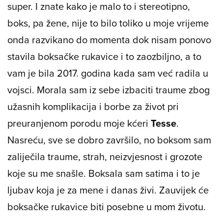
"Možda zato što sam bila jedina žena, no
užasno mi se to sve skupa svidjelo i bilo mi je
super. I znate kako je malo to i stereotipno,
boks, pa žene, nije to bilo toliko u moje vrijeme
onda razvikano do momenta dok nisam ponovo
stavila boksačke rukavice i to zaozbiljno, a to
vam je bila 2017. godina kada sam već radila u
vojsci. Morala sam iz sebe izbaciti traume zbog
užasnih komplikacija i borbe za život pri
preuranjenom porodu moje kćeri
Tesse
.
Nasreću, sve se dobro završilo, no boksom sam
zaliječila traume, strah, neizvjesnost i grozote
koje su me snašle. Boksala sam satima i to je