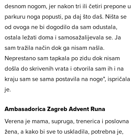
funkcioniram i jašem i natječem se.
Funkcioniram na način da se držim više
desnom nogom, jer nakon tri ili četiri prepone u
parkuru noga popusti, pa daj što daš. Ništa se
od ovoga ne bi dogodilo da sam odustala,
ostala ležati doma i samosažalijevala se. Ja
sam tražila način dok ga nisam našla.
Neprestano sam tapkala po zidu dok nisam
došla do skrivenih vrata i otvorila sam ih i na
kraju sam se sama postavila na noge", ispričala
je.
Ambasadorica Zagreb Advent Runa