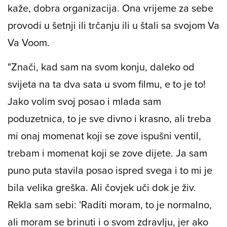
Verena je mama, supruga, trenerica i poslovna
žena, a kako bi sve to uskladila, potrebna je,
kaže, dobra organizacija. Ona vrijeme za sebe
provodi u šetnji ili trčanju ili u štali sa svojom Va
Va Voom.
"Znači, kad sam na svom konju, daleko od
svijeta na ta dva sata u svom filmu, e to je to!
Jako volim svoj posao i mlada sam
poduzetnica, to je sve divno i krasno, ali treba
mi onaj momenat koji se zove ispušni ventil,
trebam i momenat koji se zove dijete. Ja sam
puno puta stavila posao ispred svega i to mi je
bila velika greška. Ali čovjek uči dok je živ.