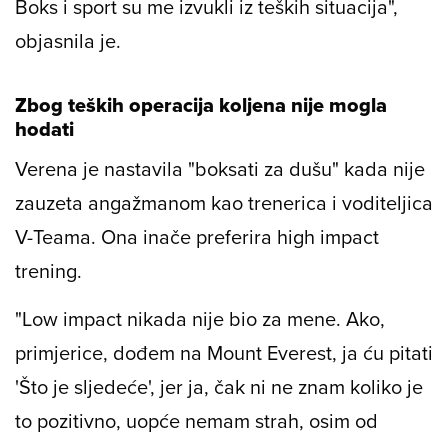
ljubav koja je za mene i danas živi. Zauvijek će
boksačke rukavice biti posebne u mom životu.
Boks i sport su me izvukli iz teških situacija",
objasnila je.
Zbog teških operacija koljena nije mogla
hodati
Verena je nastavila "boksati za dušu" kada nije
zauzeta angažmanom kao trenerica i voditeljica
V-Teama. Ona inače preferira high impact
trening.
"Low impact nikada nije bio za mene. Ako,
primjerice, dođem na Mount Everest, ja ću pitati