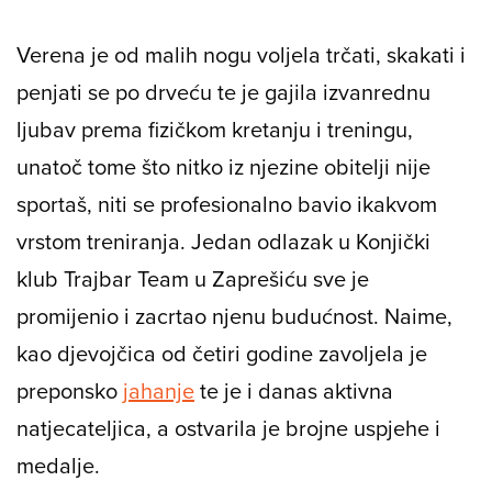
Loaded
:
1.32%
/
Unmute
Verena je od malih nogu voljela trčati, skakati i
penjati se po drveću te je gajila izvanrednu
ljubav prema fizičkom kretanju i treningu,
unatoč tome što nitko iz njezine obitelji nije
sportaš, niti se profesionalno bavio ikakvom
vrstom treniranja. Jedan odlazak u Konjički
klub Trajbar Team u Zaprešiću sve je
promijenio i zacrtao njenu budućnost. Naime,
kao djevojčica od četiri godine zavoljela je
preponsko
jahanje
te je i danas aktivna