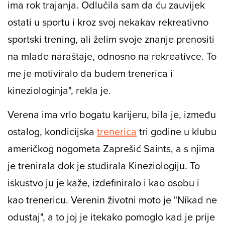
neću moći profesionalno djelovati, a i godine
idu, znate i sami da svaki profesionalni sportaš
ima rok trajanja. Odlučila sam da ću zauvijek
ostati u sportu i kroz svoj nekakav rekreativno
sportski trening, ali želim svoje znanje prenositi
na mlađe naraštaje, odnosno na rekreativce. To
me je motiviralo da budem trenerica i
kineziologinja", rekla je.
Verena ima vrlo bogatu karijeru, bila je, između
ostalog, kondicijska
trenerica
tri godine u klubu
američkog nogometa Zaprešić Saints, a s njima
je trenirala dok je studirala Kineziologiju. To
iskustvo ju je kaže, izdefiniralo i kao osobu i