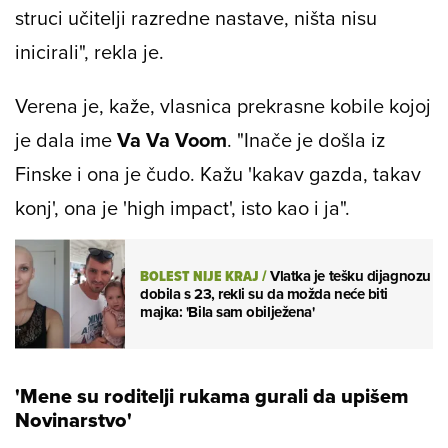
aktivnosti s loptom poput nogometa i sl. Sve je
to bilo samoinicijativno. Moji roditelji, koji su po
struci učitelji razredne nastave, ništa nisu
inicirali", rekla je.
Verena je, kaže, vlasnica prekrasne kobile kojoj
je dala ime
Va Va Voom
. "Inače je došla iz
Finske i ona je čudo. Kažu 'kakav gazda, takav
konj', ona je 'high impact', isto kao i ja".
BOLEST NIJE KRAJ
/
Vlatka je tešku dijagnozu
dobila s 23, rekli su da možda neće biti
majka: 'Bila sam obilježena'