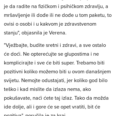
kako biste mogli obavljati neke najobičnije i
normalne stvari, a ne zbog mršavljenja. Važno
je da radite na fizičkom i psihičkom zdravlju, a
mršavljenje ili dođe ili ne dođe u tom paketu, to
ovisi o osobi i u kakvom je zdravstvenom
stanju", objasnila je Verena.
"Vježbajte, budite sretni i zdravi, a sve ostalo
će doći. Ne opterećujte se glupostima i ne
komplicirajte i sve će biti super. Trebamo biti
pozitivni koliko možemo biti u ovom današnjem
svijetu. Nemojte odustajati, jer koliko god bilo
teško i kad mislite da izlaza nema, ako