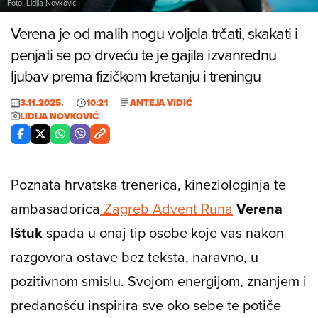
Foto: Lidija Novković
Verena je od malih nogu voljela trčati, skakati i
penjati se po drveću te je gajila izvanrednu
ljubav prema fizičkom kretanju i treningu
3.11.2025.
10:21
ANTEJA VIDIĆ
LIDIJA NOVKOVIĆ
Poznata hrvatska trenerica, kineziologinja te
ambasadorica
Zagreb Advent Runa
Verena
Ištuk
spada u onaj tip osobe koje vas nakon
razgovora ostave bez teksta, naravno, u
pozitivnom smislu. Svojom energijom, znanjem i
predanošću inspirira sve oko sebe te potiče