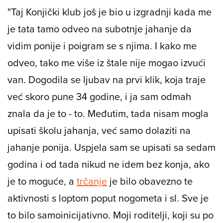
natjecateljica, a ostvarila je brojne uspjehe i
medalje.
"Taj Konjički klub još je bio u izgradnji kada me
je tata tamo odveo na subotnje jahanje da
vidim ponije i poigram se s njima. I kako me
odveo, tako me više iz štale nije mogao izvući
van. Dogodila se ljubav na prvi klik, koja traje
već skoro pune 34 godine, i ja sam odmah
znala da je to - to. Međutim, tada nisam mogla
upisati školu jahanja, već samo dolaziti na
jahanje ponija. Uspjela sam se upisati sa sedam
godina i od tada nikud ne idem bez konja, ako
je to moguće, a
trčanje
je bilo obavezno te