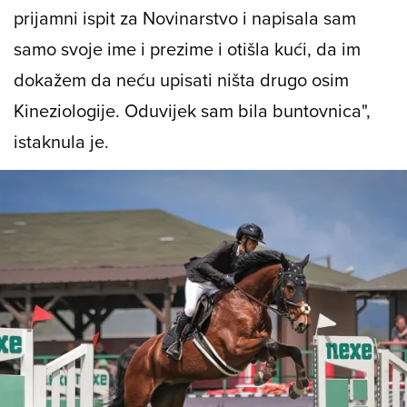
Kineziologiji, a oni nisu htjeli da je upišem zbog
mojih fizičkih ozljeda. Čak sam otišla na
prijamni ispit za Novinarstvo i napisala sam
samo svoje ime i prezime i otišla kući, da im
dokažem da neću upisati ništa drugo osim
Kineziologije. Oduvijek sam bila buntovnica",
istaknula je.