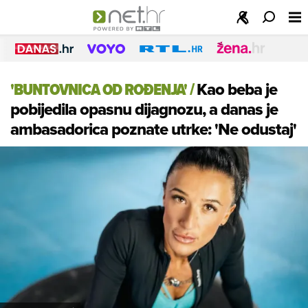
'BUNTOVNICA OD ROĐENJA'
/
Kao beba je
pobijedila opasnu dijagnozu, a danas je
ambasadorica poznate utrke: 'Ne odustaj'