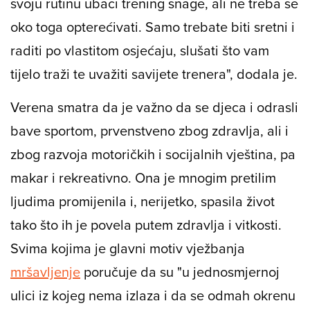
mora brinuti o svojim leđima i generalno o
svom zdravlju, tako da ne bi bilo loše da u
svoju rutinu ubaci trening snage, ali ne treba se
oko toga opterećivati. Samo trebate biti sretni i
raditi po vlastitom osjećaju, slušati što vam
tijelo traži te uvažiti savijete trenera", dodala je.
Verena smatra da je važno da se djeca i odrasli
bave sportom, prvenstveno zbog zdravlja, ali i
zbog razvoja motoričkih i socijalnih vještina, pa
makar i rekreativno. Ona je mnogim pretilim
ljudima promijenila i, nerijetko, spasila život
tako što ih je povela putem zdravlja i vitkosti.
Svima kojima je glavni motiv vježbanja