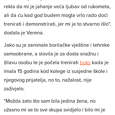
napravila, međutim, to mi je bilo dosta teško jer
se kosilo s jahanjem vikendom. Profesoru sam
rekla da mi je jahanje veća ljubav od rukometa,
ali da ću kad god budem mogla vrlo rado doći
trenirati i demonstrirati, jer mi je to stvarno išlo",
dodala je Verena.
Jako su je zanimale borilačke vještine i tehnike
samoobrane, a slovila je za dosta snažnu i
žilavu osobu te je počela trenirati
boks
kada je
imala 15 godina kod kolege iz susjedne škole i
njegovog prijatelja, no to, nažalost, nije
zaživjelo.