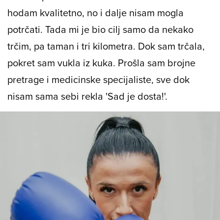
Bilo je teško. I onda sam sa svojim
fizioterapeutom
Denisom
došla do faze da
hodam kvalitetno, no i dalje nisam mogla
potrčati. Tada mi je bio cilj samo da nekako
trčim, pa taman i tri kilometra. Dok sam trčala,
pokret sam vukla iz kuka. Prošla sam brojne
pretrage i medicinske specijaliste, sve dok
nisam sama sebi rekla 'Sad je dosta!'.