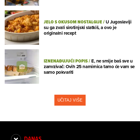
JELO S OKUSOM NOSTALGIJE
/
U Jugoslaviji
su ga zvali sirotinjski slatkiš, a ovo je
originalni recept
IZNENAĐUJUĆI POPIS
/
E, ne smije baš sve u
zamrzivač: Ovih 25 namirnica tamo će vam se
samo pokvariti
UČITAJ VIŠE
DANAS