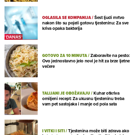
OGLASILA SE KOMPANIJA
/
Šest ljudi mrtvo
nakon što su pojeli gotovu tjesteninu: Za sve
kriva opaka bakterija
GOTOVO ZA 10 MINUTA
/
Zaboravite na pesto:
Ovo jednostavno jelo novi je hit za brze ljetne
večere
TALIJANI JE OBOŽAVAJU
/
Kuhar otkriva
omiljeni recept: Za ukusnu tjesteninu treba
vam pet sastojaka i manje od pola sata
I VITKI I SITI
/
Tjestenina može biti zdrava ako