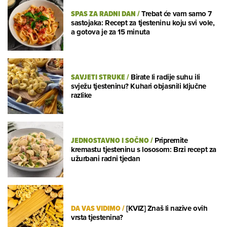
SPAS ZA RADNI DAN
/
Trebat će vam samo 7
sastojaka: Recept za tjesteninu koju svi vole,
a gotova je za 15 minuta
SAVJETI STRUKE
/
Birate li radije suhu ili
svježu tjesteninu? Kuhari objasnili ključne
razlike
JEDNOSTAVNO I SOČNO
/
Pripremite
kremastu tjesteninu s lososom: Brzi recept za
užurbani radni tjedan
DA VAS VIDIMO
/
[KVIZ] Znaš li nazive ovih
vrsta tjestenina?