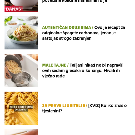
povećane količine mineralnih ulja'
AUTENTIČAN OKUS RIMA
/
Ovo je recept za
originalne špagete carbonara, jedan je
sastojak strogo zabranjen
MALE TAJNE
/
Talijani nikad ne bi napravili
ovih sedam grešaka u kuhanju: Hrvati ih
vječno rade
ZA PRAVE LJUBITELJE
/
[KVIZ] Koliko znaš o
tjestenini?