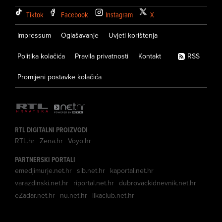
Tiktok
Facebook
Instagram
X
Impressum
Oglašavanje
Uvjeti korištenja
Politika kolačića
Pravila privatnosti
Kontakt
RSS
Promijeni postavke kolačića
RTL DIGITALNI PROIZVODI
RTL.hr
Zena.hr
Voyo.hr
PARTNERSKI PORTALI
emedjimurje.net.hr
sib.net.hr
kaportal.net.hr
varazdinski.net.hr
riportal.net.hr
dubrovackidnevnik.net.hr
eZadar.net.hr
nu.net.hr
likaclub.net.hr