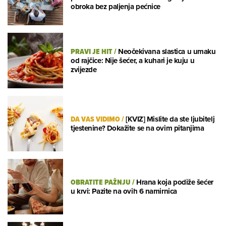
obroka bez paljenja pećnice
PRAVI JE HIT
/
Neočekivana slastica u umaku
od rajčice: Nije šećer, a kuhari je kuju u
zvijezde
DA VAS VIDIMO
/
[KVIZ] Mislite da ste ljubitelj
tjestenine? Dokažite se na ovim pitanjima
OBRATITE PAŽNJU
/
Hrana koja podiže šećer
u krvi: Pazite na ovih 6 namirnica