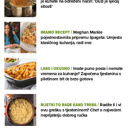
je kuhate na određeni način: 'Duži je sjećaj
sitosti'
IMAMO RECEPT
/
Meghan Markle
pojednostavnila pripremu špageta: Umjesto
klasičnog kuhanja, radi ovo
LAKO I UKUSNO
/
Imate puno posla i nemate
vremena za kuhanje? Zapečena tjestenina s
piletinom bit će brzo gotova
RIJETKI TO RADE KAKO TREBA
/
Radite li i vi
ovu grešku s tjesteninom? Chef o najvećem
neprijatelju dobrog ručka