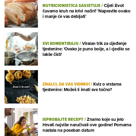
NUTRICIONISTICA SAVJETUJE
/
Cijeli život
čuvamo kruh na krivi način? 'Napravite ovako
i manje će vas debljati'
SVI KOMENTIRAJU
/
Viralan trik za cijeđenje
tjestenine: 'Ovako je puno bolje, a i cjedilo se
lakše čisti'
ZNALCI, DA VAS VIDIMO!
/
Kviz o vrstama
tjestenine: Možeš li imati sve točno?
ISPROBAJTE RECEPT
/
Znamo koje su jelo
Hrvati najviše naručivali ove godine! Pomama
nastala na poseban datum