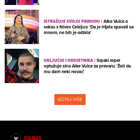
ISTRAŽUJE SVOJU PRIRODU
/
Alka Vuica o
seksu s Nives Celzijus: 'Da je htjela spavati sa
mnom, ne bih je odbila'
UKLJUČIO I ODVJETNIKA
/
Srpski reper
optužuje sina Alke Vuice za prevaru: 'Želi da
mu dam neki novac'
UČITAJ VIŠE
DANAS