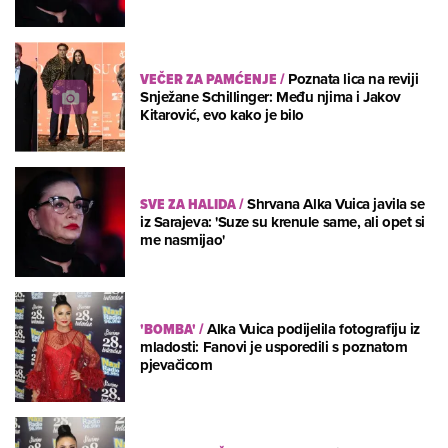
VEČER ZA PAMĆENJE
/
Poznata lica na reviji
Snježane Schillinger: Među njima i Jakov
Kitarović, evo kako je bilo
SVE ZA HALIDA
/
Shrvana Alka Vuica javila se
iz Sarajeva: 'Suze su krenule same, ali opet si
me nasmijao'
'BOMBA'
/
Alka Vuica podijelila fotografiju iz
mladosti: Fanovi je usporedili s poznatom
pjevačicom