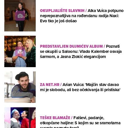
OKUPLJALIŠTE SLAVNIH
/
Alka Vuica potpuno
neprepoznatljiva na rođendanu radija Naxi:
Evo tko je još došao
PREDSTAVLJEN DUJMIĆEV ALBUM
/
Poznati
se okupili u Saloonu: Vlado Kalember osvaja
šarmom, a Jasna Zlokić elegancijom
ZA NET.HR
/
Arian Vuica: 'Majčin stav davao
mi je slobodu, ali bez očekivanja ili pristiska'
TEŠKE BLAMAŽE
/
Falševi, padanje,
otkopčane haljine: S kojim su se sramotama
susrele poznate face?