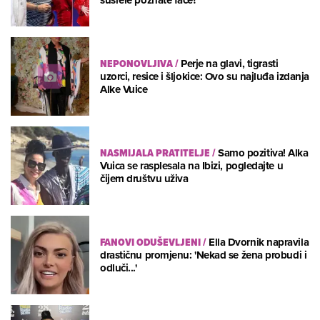
NEPONOVLJIVA
/
Perje na glavi, tigrasti
uzorci, resice i šljokice: Ovo su najluđa izdanja
Alke Vuice
NASMIJALA PRATITELJE
/
Samo pozitiva! Alka
Vuica se rasplesala na Ibizi, pogledajte u
čijem društvu uživa
FANOVI ODUŠEVLJENI
/
Ella Dvornik napravila
drastičnu promjenu: 'Nekad se žena probudi i
odluči...'