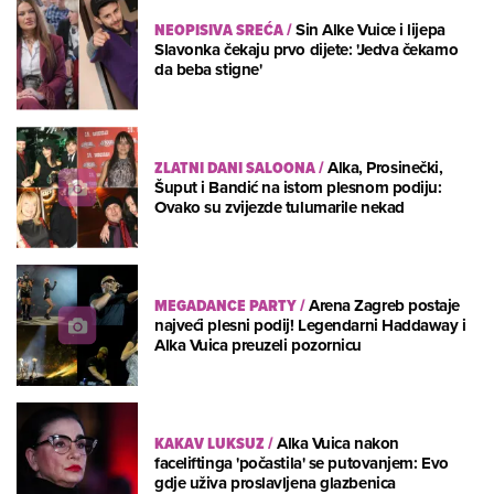
NEOPISIVA SREĆA
/
Sin Alke Vuice i lijepa
Slavonka čekaju prvo dijete: 'Jedva čekamo
da beba stigne'
ZLATNI DANI SALOONA
/
Alka, Prosinečki,
Šuput i Bandić na istom plesnom podiju:
Ovako su zvijezde tulumarile nekad
MEGADANCE PARTY
/
Arena Zagreb postaje
najveći plesni podij! Legendarni Haddaway i
Alka Vuica preuzeli pozornicu
KAKAV LUKSUZ
/
Alka Vuica nakon
faceliftinga 'počastila' se putovanjem: Evo
gdje uživa proslavljena glazbenica