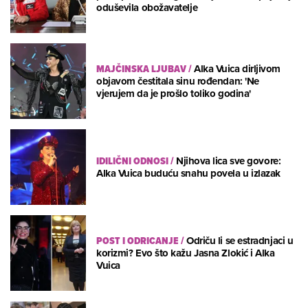
oduševila obožavatelje
MAJČINSKA LJUBAV
/
Alka Vuica dirljivom
objavom čestitala sinu rođendan: 'Ne
vjerujem da je prošlo toliko godina'
IDILIČNI ODNOSI
/
Njihova lica sve govore:
Alka Vuica buduću snahu povela u izlazak
POST I ODRICANJE
/
Odriču li se estradnjaci u
korizmi? Evo što kažu Jasna Zlokić i Alka
Vuica