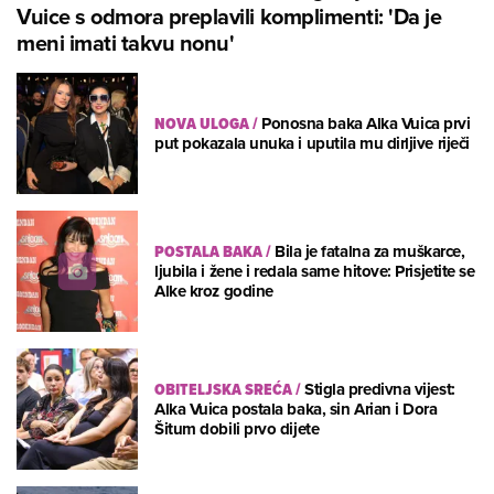
Vuice s odmora preplavili komplimenti: 'Da je
meni imati takvu nonu'
NOVA ULOGA
/
Ponosna baka Alka Vuica prvi
put pokazala unuka i uputila mu dirljive riječi
POSTALA BAKA
/
Bila je fatalna za muškarce,
ljubila i žene i redala same hitove: Prisjetite se
Alke kroz godine
OBITELJSKA SREĆA
/
Stigla predivna vijest:
Alka Vuica postala baka, sin Arian i Dora
Šitum dobili prvo dijete