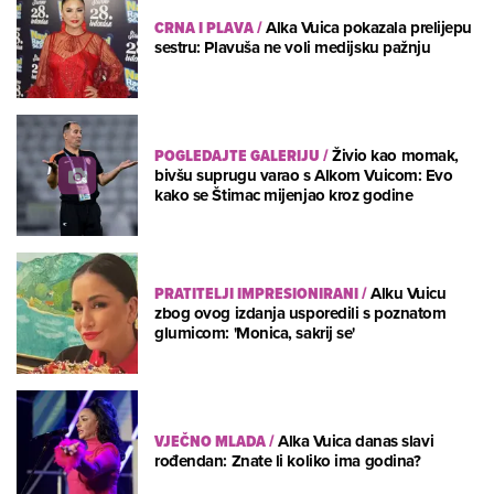
CRNA I PLAVA
/
Alka Vuica pokazala prelijepu
sestru: Plavuša ne voli medijsku pažnju
POGLEDAJTE GALERIJU
/
Živio kao momak,
bivšu suprugu varao s Alkom Vuicom: Evo
kako se Štimac mijenjao kroz godine
PRATITELJI IMPRESIONIRANI
/
Alku Vuicu
zbog ovog izdanja usporedili s poznatom
glumicom: 'Monica, sakrij se'
VJEČNO MLADA
/
Alka Vuica danas slavi
rođendan: Znate li koliko ima godina?