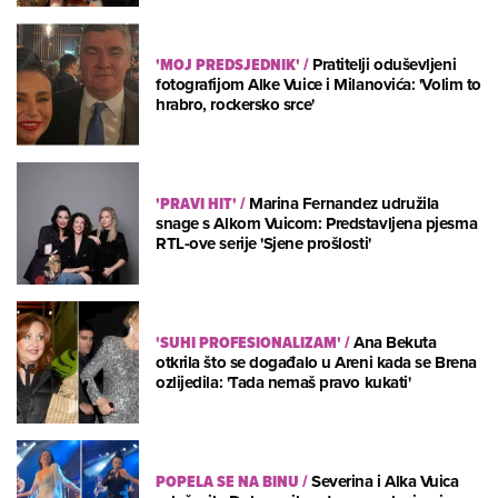
'MOJ PREDSJEDNIK'
/
Pratitelji oduševljeni
fotografijom Alke Vuice i Milanovića: 'Volim to
hrabro, rockersko srce'
'PRAVI HIT'
/
Marina Fernandez udružila
snage s Alkom Vuicom: Predstavljena pjesma
RTL-ove serije 'Sjene prošlosti'
'SUHI PROFESIONALIZAM'
/
Ana Bekuta
otkrila što se događalo u Areni kada se Brena
ozlijedila: 'Tada nemaš pravo kukati'
POPELA SE NA BINU
/
Severina i Alka Vuica