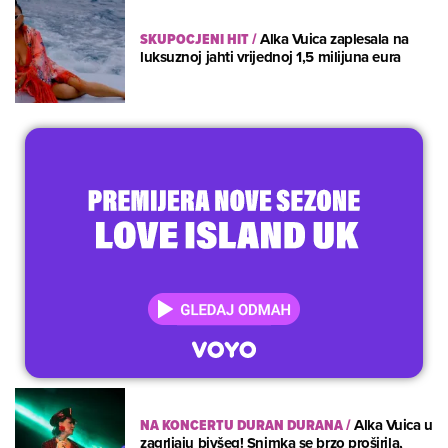
SKUPOCJENI HIT
/
Alka Vuica zaplesala na
luksuznoj jahti vrijednoj 1,5 milijuna eura
NA KONCERTU DURAN DURANA
/
Alka Vuica u
zagrljaju bivšeg! Snimka se brzo proširila,