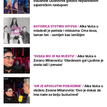
oduševile Dubrovnik gotovo neplaniranim
zajedničkim nastupom
AUTORICA STOTINU HITOVA
/
Alka Vuica u
mladosti je parirala i misicama: Crna kosa,
taman ten - osmijeh kao izmišljen
'SVAKA MU JE NA MJESTU'
/
Alka Vuica o
Zoranu Milanoviću: 'Obožavam ga! Ljudima je
dosta laži i prevara'
'ON JE APSOLUTNI POBJEDNIK'
/
Alka Vuica u
stožeru Zorana Milanovića: 'Ovo je dokaz da
ima nade za bolju budućnost'