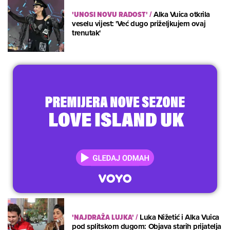
'UNOSI NOVU RADOST'
/
Alka Vuica otkrila
veselu vijest: 'Već dugo priželjkujem ovaj
trenutak'
'NAJDRAŽA LUJKA'
/
Luka Nižetić i Alka Vuica
pod splitskom dugom: Objava starih prijatelja