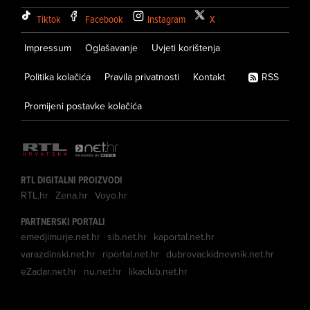
Tiktok
Facebook
Instagram
X
Impressum
Oglašavanje
Uvjeti korištenja
Politika kolačića
Pravila privatnosti
Kontakt
RSS
Promijeni postavke kolačića
RTL DIGITALNI PROIZVODI
RTL.hr
Zena.hr
Voyo.hr
PARTNERSKI PORTALI
emedjimurje.net.hr
sib.net.hr
kaportal.net.hr
varazdinski.net.hr
riportal.net.hr
dubrovackidnevnik.net.hr
eZadar.net.hr
nu.net.hr
likaclub.net.hr