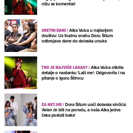
nižu se komentari
SRETNI DANI
/
Alka Vuica u najboljem
društvu: Uz trudnu snahu Doru Šitum
odbrojava dane do dolaska unuka
TKO JE NAJVIŠE LAGAO?
/
Alka Vuica otkrila
detalje o nastanku 'Laži me': Odgovorila i na
pitanje o Igoru Štimcu
ZA NET.HR
/
Dora Šitum uoči dolaska sinčića:
'Arian će biti na porodu, a naša Alka jedva
čeka postati baka'