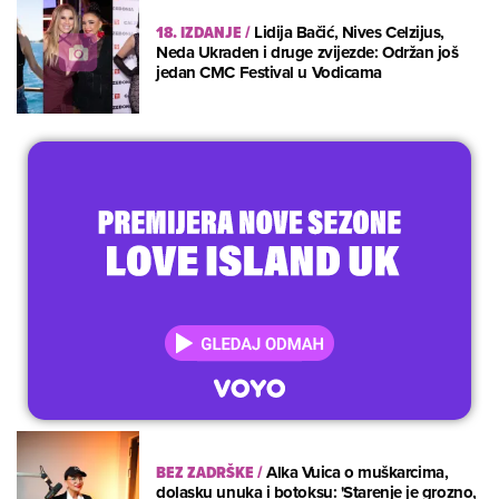
18. IZDANJE
/
Lidija Bačić, Nives Celzijus,
Neda Ukraden i druge zvijezde: Održan još
jedan CMC Festival u Vodicama
BEZ ZADRŠKE
/
Alka Vuica o muškarcima,
dolasku unuka i botoksu: 'Starenje je grozno,