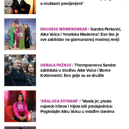
a muškarci precijenjeni'
DUCHESS WOMENSWEAR
/
Sandra Perković,
Alka Vuica i 'hrvatska Madonna': Evo tko je
sve zablistao na glamuroznoj modnoj reviji
UKRALA PAŽNJU
/
Thompsonova Sandra
zablistala u društvu Alke Vuice i Borne
Kotromanić: Evo gdje su se družile
'KRALJICA ESTRADE'
/
'Varala je', pisala
najveće hitove i htjela biti predsjednica:
Pogledajte Alku Vuicu u mlađim danima