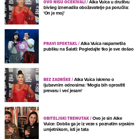
OVO NISU OČEKIVALI
/
Alka Vuica u društvu
bivšeg iznenadila obožavatelje pa poručila:
'On je moj'
PRAVI SPEKTAKL
/
Alka Vuica raspametila
publiku na Šalati: Pogledajte tko je sve došao
BEZ ZADRŠKE
/
Alka Vuica iskreno o
ljubavnim odnosima: 'Mogla bih oprostiti
prevaru i već jesam'
OBITELJSKI TRENUTAK
/
Ovo je sin Alke
Vuice: Dobila ga je iz veze s poznatim srpskim
umjetnikom, isti je tata