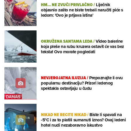
HM... NE ZVUČI PRIVLAČNO
/
Liječnik
objasnio zašto ne biste trebali naručiti piće s
ledom: 'Ovo je prljava istina'
OKRUŽENA SANTAMA LEDA
/
Video balerine
koja pleše na rubu kruzera ostavit će vas bez
teksta! Ovo morate pogledati
NEVJEROJATNA ILUZIJA
/
Prepoznajte li ovu
popularnu destinaciju? Prizori ledenog
spektakla ostavljaju u čudu
NIKAD NE RECITE NIKAD
/
Biste li spavali na
-5°C i za to platili sumanuti iznos? Ovaj ledeni
hotel nudi nezaboravno iskustvo