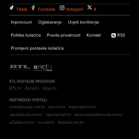
Tiktok
Facebook
Instagram
X
Impressum
Oglašavanje
Uvjeti korištenja
Politika kolačića
Pravila privatnosti
Kontakt
RSS
Promijeni postavke kolačića
RTL DIGITALNI PROIZVODI
RTL.hr
Zena.hr
Voyo.hr
PARTNERSKI PORTALI
emedjimurje.net.hr
sib.net.hr
kaportal.net.hr
varazdinski.net.hr
riportal.net.hr
dubrovackidnevnik.net.hr
eZadar.net.hr
nu.net.hr
likaclub.net.hr