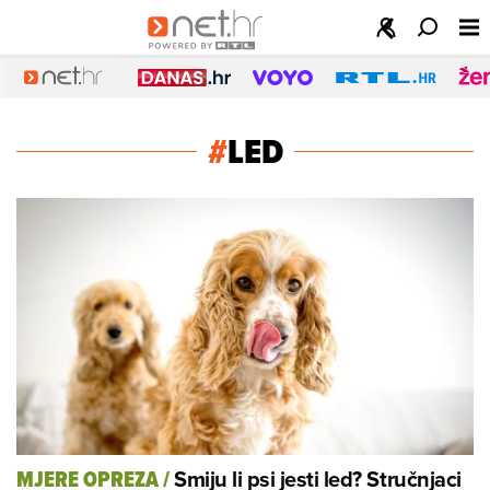
#
LED
Smiju li psi jesti led? Stručnjaci
MJERE OPREZA
/