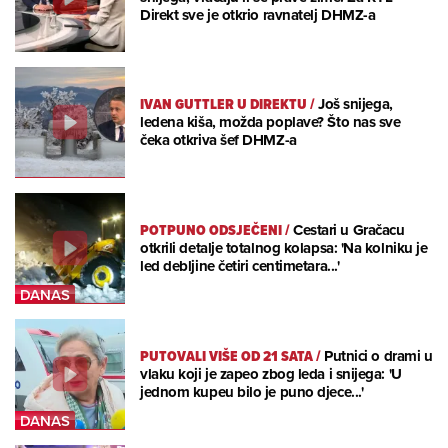
Direkt sve je otkrio ravnatelj DHMZ-a
IVAN GUTTLER U DIREKTU
/
Još snijega,
ledena kiša, možda poplave? Što nas sve
čeka otkriva šef DHMZ-a
POTPUNO ODSJEČENI
/
Cestari u Gračacu
otkrili detalje totalnog kolapsa: 'Na kolniku je
led debljine četiri centimetara...'
PUTOVALI VIŠE OD 21 SATA
/
Putnici o drami u
vlaku koji je zapeo zbog leda i snijega: 'U
jednom kupeu bilo je puno djece...'