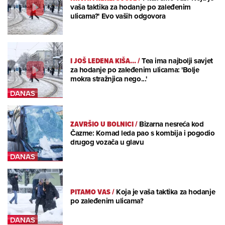
vaša taktika za hodanje po zaleđenim
ulicama?' Evo vaših odgovora
I JOŠ LEDENA KIŠA...
/
Tea ima najbolji savjet
za hodanje po zaleđenim ulicama: 'Bolje
mokra stražnjica nego...'
ZAVRŠIO U BOLNICI
/
Bizarna nesreća kod
Čazme: Komad leda pao s kombija i pogodio
drugog vozača u glavu
PITAMO VAS
/
Koja je vaša taktika za hodanje
po zaleđenim ulicama?