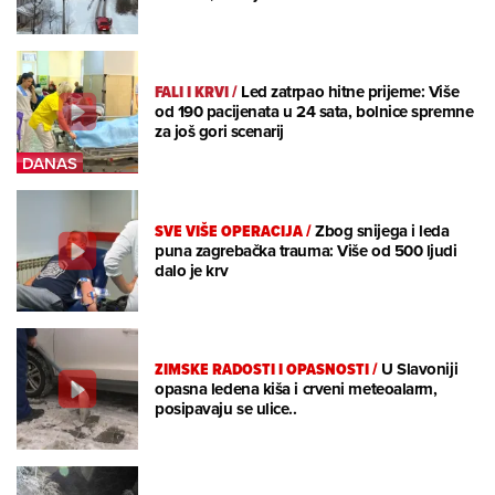
FALI I KRVI
/
Led zatrpao hitne prijeme: Više
od 190 pacijenata u 24 sata, bolnice spremne
za još gori scenarij
SVE VIŠE OPERACIJA
/
Zbog snijega i leda
puna zagrebačka trauma: Više od 500 ljudi
dalo je krv
ZIMSKE RADOSTI I OPASNOSTI
/
U Slavoniji
opasna ledena kiša i crveni meteoalarm,
posipavaju se ulice..