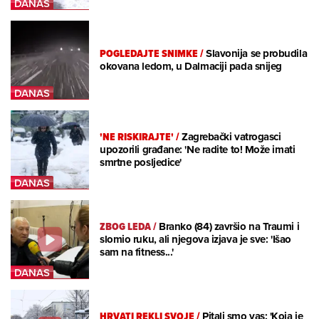
POGLEDAJTE SNIMKE
/
Slavonija se probudila
okovana ledom, u Dalmaciji pada snijeg
'NE RISKIRAJTE'
/
Zagrebački vatrogasci
upozorili građane: 'Ne radite to! Može imati
smrtne posljedice'
ZBOG LEDA
/
Branko (84) završio na Traumi i
slomio ruku, ali njegova izjava je sve: 'Išao
sam na fitness...'
HRVATI REKLI SVOJE
/
Pitali smo vas: 'Koja je