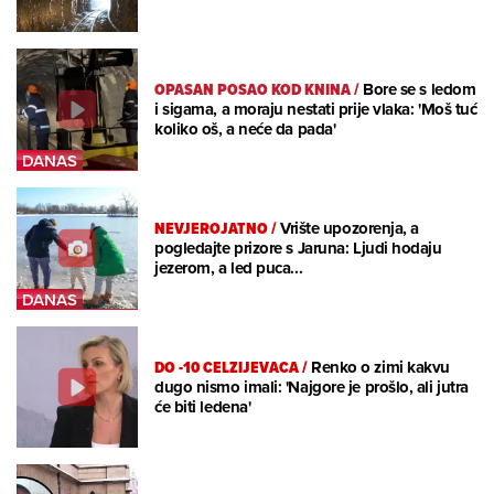
OPASAN POSAO KOD KNINA
/
Bore se s ledom
i sigama, a moraju nestati prije vlaka: 'Moš tuć
koliko oš, a neće da pada'
NEVJEROJATNO
/
Vrište upozorenja, a
pogledajte prizore s Jaruna: Ljudi hodaju
jezerom, a led puca...
DO -10 CELZIJEVACA
/
Renko o zimi kakvu
dugo nismo imali: 'Najgore je prošlo, ali jutra
će biti ledena'