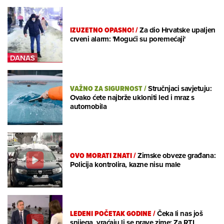
IZUZETNO OPASNO!
/
Za dio Hrvatske upaljen
crveni alarm: 'Mogući su poremećaji'
VAŽNO ZA SIGURNOST
/
Stručnjaci savjetuju:
Ovako ćete najbrže ukloniti led i mraz s
automobila
OVO MORATI ZNATI
/
Zimske obveze građana:
Policija kontrolira, kazne nisu male
LEDENI POČETAK GODINE
/
Čeka li nas još
snijega, vraćaju li se prave zime: Za RTL