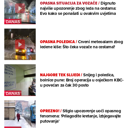
OPASNA SITUACIJA ZA VOZAČE
/
Dignuto
najviše upozorenje zbog leda na cestama:
Evo kako se ponašati u ovakvim uvjetima
OPASNA POLEDICA
/
Crveni meteoalarm zbog
ledene kiše: Što čeka vozače na cestama?
NAJGORE TEK SLIJEDI
/
Snijeg i poledica,
bolnice pune: Broj operacija u osječkom KBC-
u povećan za čak 30 posto
OPREZNO!
/
Stiglo upozorenje uoči opasnog
fenomena: 'Prilagodite kretanje, izbjegavajte
putovanja'