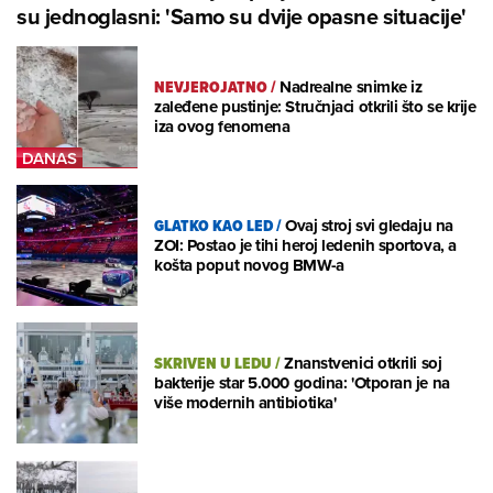
su jednoglasni: 'Samo su dvije opasne situacije'
NEVJEROJATNO
/
Nadrealne snimke iz
zaleđene pustinje: Stručnjaci otkrili što se krije
iza ovog fenomena
GLATKO KAO LED
/
Ovaj stroj svi gledaju na
ZOI: Postao je tihi heroj ledenih sportova, a
košta poput novog BMW-a
SKRIVEN U LEDU
/
Znanstvenici otkrili soj
bakterije star 5.000 godina: 'Otporan je na
više modernih antibiotika'