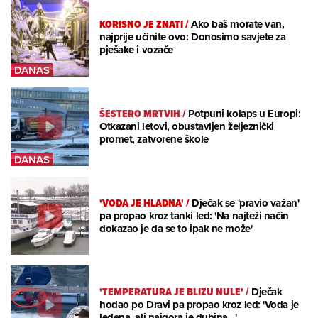
KORISNO JE ZNATI
/
Ako baš morate van,
najprije učinite ovo: Donosimo savjete za
pješake i vozače
ŠESTERO MRTVIH
/
Potpuni kolaps u Europi:
Otkazani letovi, obustavljen željeznički
promet, zatvorene škole
'VODA JE HLADNA'
/
Dječak se 'pravio važan'
pa propao kroz tanki led: 'Na najteži način
dokazao je da se to ipak ne može'
'TEMPERATURA JE BLIZU NULE'
/
Dječak
hodao po Dravi pa propao kroz led: 'Voda je
ledena, ali najgora je dubina...'