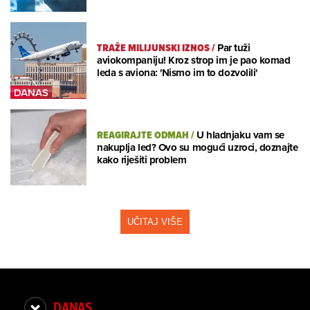
TRAŽE MILIJUNSKI IZNOS
/
Par tuži
aviokompaniju! Kroz strop im je pao komad
leda s aviona: 'Nismo im to dozvolili'
REAGIRAJTE ODMAH
/
U hladnjaku vam se
nakuplja led? Ovo su mogući uzroci, doznajte
kako riješiti problem
UČITAJ VIŠE
DANAS