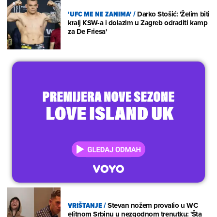
'UFC ME NE ZANIMA'
/
Darko Stošić: 'Želim biti
kralj KSW-a i dolazim u Zagreb odraditi kamp
za De Friesa'
VRIŠTANJE
/
Stevan nožem provalio u WC
elitnom Srbinu u nezgodnom trenutku: 'Šta