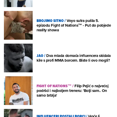
BROJIMO SITNO
/
Voyo sutra pušta 5.
epizodu Fight of Nations™ - Put do pobjede
reality showa
JAO
/
Dva mlada domaća influencera skidala
kile s profi MMA borcem. Biste li ovo mogli?
FIGHT OF NATIONS™
/
Filip Pejić o najvećoj
podršci i najboljem treneru: 'Bolji sam.. On
samo brblja'
INFLUENCERI POSTALI BORCI
/
Hoće li