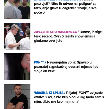
preživjeti? Nitro ih odveo na 'poligon' za
razbijanje glava u Zagrebu: 'Ovdje je sve
počelo'
ZAVALITE SE U NASLONJAČ
/
Drame, intrige i
teški recept. Ovih 5 reality show emisija
gledamo ovo ljeto
FON™
/
Nevjerojatna volja: Spavao u
poznatoj zagrebačkoj dvorani mjesec i pol;
'To je on htio'
'MAŠINA' IZ SPLITA
/
Prijatelj FON™ zvijezde
otkrio: 'Kad je bio klinjo od 70 kg radio sam s
njim. Ubio me kao majmuna'