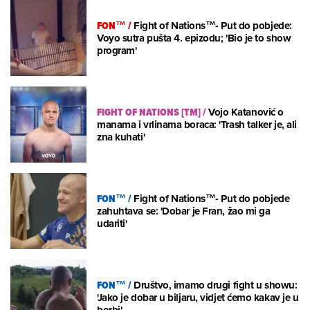
FON™
/
Fight of Nations™- Put do pobjede:
Voyo sutra pušta 4. epizodu; 'Bio je to show
program'
FIGHT OF NATIONS [TM]
/
Vojo Katanović o
manama i vrlinama boraca: 'Trash talker je, ali
zna kuhati'
FON™
/
Fight of Nations™- Put do pobjede
zahuhtava se: 'Dobar je Fran, žao mi ga
udariti'
FON™
/
Društvo, imamo drugi fight u showu:
'Jako je dobar u biljaru, vidjet ćemo kakav je u
borbi'