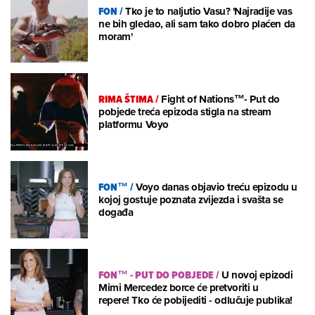
FON
/
Tko je to naljutio Vasu? 'Najradije vas
ne bih gledao, ali sam tako dobro plaćen da
moram'
RIMA ŠTIMA
/
Fight of Nations™- Put do
pobjede treća epizoda stigla na stream
platformu Voyo
FON™
/
Voyo danas objavio treću epizodu u
kojoj gostuje poznata zvijezda i svašta se
događa
FON™ - PUT DO POBJEDE
/
U novoj epizodi
Mimi Mercedez borce će pretvoriti u
repere! Tko će pobijediti - odlučuje publika!