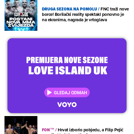
DRUGA SEZONA NA POMOLU
/
FNC traži nove
borce! Borilački reality spektakl ponovno je
na ekranima, nagrada je vrtoglava
FON™
/
Hrvat izborio pobjedu, a Filip Pejić