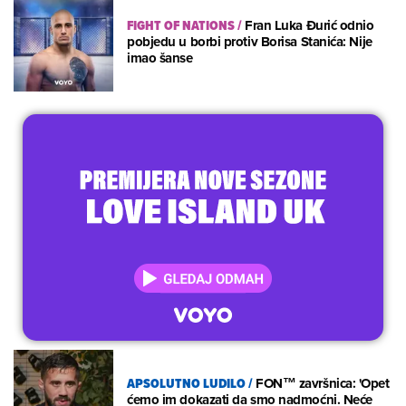
FIGHT OF NATIONS
/
Fran Luka Đurić odnio
pobjedu u borbi protiv Borisa Stanića: Nije
imao šanse
APSOLUTNO LUDILO
/
FON™ završnica: 'Opet
ćemo im dokazati da smo nadmoćni. Neće