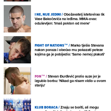
I NE, NIJE JEDINI
/
Obožavatelj istetovirao lik
Vase Bakočevića na leđima. MMA-ovac
oduševljen: 'Imaš poklon od mene'
FIGHT OF NATIONS™
/
Marko tješio Stevana
nakon poraza i obećao mu pokazati poteze
kojima ga je pobijedio: 'Samo nemoj plakati'
FON™
/
Stevan Đurđević prolio suze jer je
izgubio borbu: 'Nikad ga nisam vidio u ovom
stanju'
KLUB BORACA
/
Znaju se boriti, ali mogu