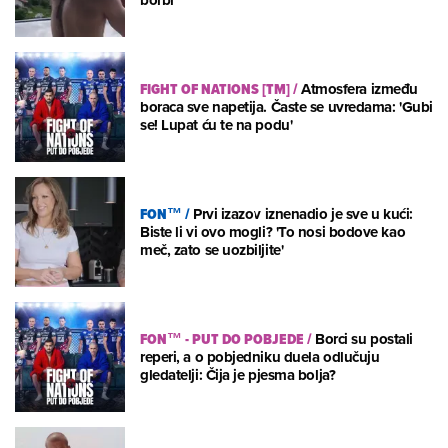
FIGHT OF NATIONS [TM]
/
Atmosfera između
boraca sve napetija. Časte se uvredama: 'Gubi
se! Lupat ću te na podu'
FON™
/
Prvi izazov iznenadio je sve u kući:
Biste li vi ovo mogli? 'To nosi bodove kao
meč, zato se uozbiljite'
FON™ - PUT DO POBJEDE
/
Borci su postali
reperi, a o pobjedniku duela odlučuju
gledatelji: Čija je pjesma bolja?