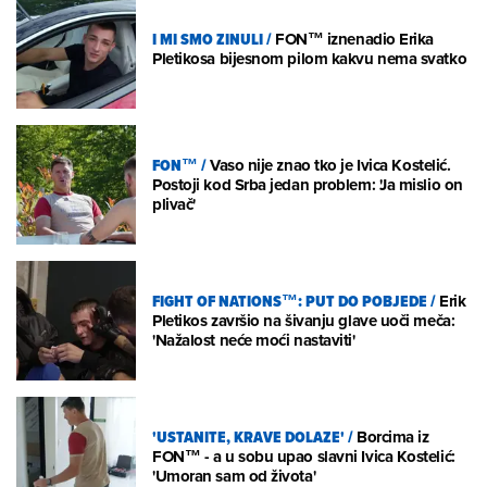
I MI SMO ZINULI
/
FON™ iznenadio Erika
Pletikosa bijesnom pilom kakvu nema svatko
FON™
/
Vaso nije znao tko je Ivica Kostelić.
Postoji kod Srba jedan problem: 'Ja mislio on
plivač'
FIGHT OF NATIONS™: PUT DO POBJEDE
/
Erik
Pletikos završio na šivanju glave uoči meča:
'Nažalost neće moći nastaviti'
'USTANITE, KRAVE DOLAZE'
/
Borcima iz
FON™ - a u sobu upao slavni Ivica Kostelić:
'Umoran sam od života'