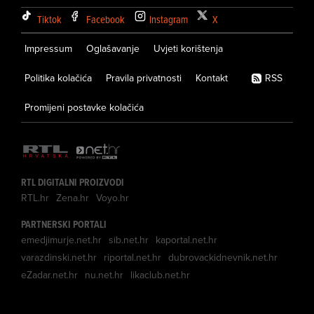
Tiktok
Facebook
Instagram
X
Impressum
Oglašavanje
Uvjeti korištenja
Politika kolačića
Pravila privatnosti
Kontakt
RSS
Promijeni postavke kolačića
RTL DIGITALNI PROIZVODI
RTL.hr
Zena.hr
Voyo.hr
PARTNERSKI PORTALI
emedjimurje.net.hr
sib.net.hr
kaportal.net.hr
varazdinski.net.hr
riportal.net.hr
dubrovackidnevnik.net.hr
eZadar.net.hr
nu.net.hr
likaclub.net.hr