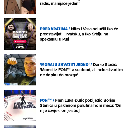
radiš, manijače jedan'
PRED VRATIMA
/
Nitro i Vasa odlučili tko će
predstavljati Hrvatsku, a tko Srbiju na
spektaklu u Puli
'MORAJU SHVATITI JEDNO'
/
Darko Stošić:
'Momci iz FON™-a su dobri, ali neke stvari im
ne dopiru do mozga'
FON™
/
Fran Luka Đurić pobijedio Borisa
Stanića u paklenom polufinalnom meču: 'On
nije čovjek, on je stroj'