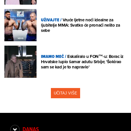
UŽIVAJTE
/
Vruće ljetne noći idealne za
ljubitelje MMA: Svatko će pronaći nešto za
sebe
IMAMO MEČ
/
Eskaliralo u FON™-u: Borac iz
Hrvatske lupio šamar adutu Srbije; 'Šokirao
sam se kad je to napravio'
UČITAJ VIŠE
DANAS