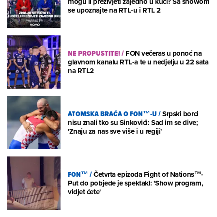
mogu li preživjeti zajedno u kući? Sa showom
se upoznajte na RTL-u i RTL 2
NE PROPUSTITE!
/
FON večeras u ponoć na
glavnom kanalu RTL-a te u nedjelju u 22 sata
na RTL2
ATOMSKA BRAĆA O FON™-U
/
Srpski borci
nisu znali tko su Sinkovići: Sad im se dive;
'Znaju za nas sve više i u regiji'
FON™
/
Četvrta epizoda Fight of Nations™-
Put do pobjede je spektakl: 'Show program,
vidjet ćete'