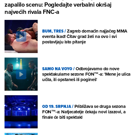
zapalilo scenu: Pogledajte verbalni okršaj
najvećih rivala FNC-a
BUM, TRES
/
Zagreb domaćin najjačeg MMA
eventa ikad! Čitav grad želi na ovo i svi
postavljaju isto pitanje
SAMO NA VOYO
/
Odbrojavamo do nove
spektakularne sezone FON™-a: 'Mene je ulica
učila, ili opstaneš ili pogineš'
OD 19. SRPNJA
/
Približava se druga sezona
FON™-a: Natjecatelje čekaju novi izazovi, a
finale će biti spektakl