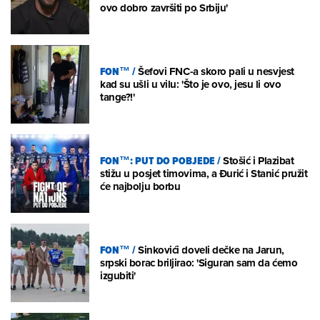
ovo dobro završiti po Srbiju'
FON™
/
Šefovi FNC-a skoro pali u nesvjest
kad su ušli u vilu: 'Što je ovo, jesu li ovo
tange?!'
FON™: PUT DO POBJEDE
/
Stošić i Plazibat
stižu u posjet timovima, a Đurić i Stanić pružit
će najbolju borbu
FON™
/
Sinkovići doveli dečke na Jarun,
srpski borac briljirao: 'Siguran sam da ćemo
izgubiti'