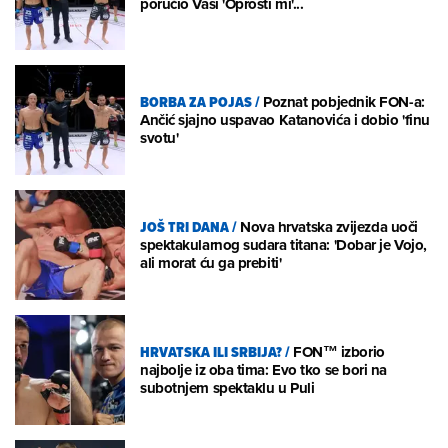
poručio Vasi 'Oprosti mi'...
BORBA ZA POJAS
/
Poznat pobjednik FON-a:
Ančić sjajno uspavao Katanovića i dobio 'finu
svotu'
JOŠ TRI DANA
/
Nova hrvatska zvijezda uoči
spektakularnog sudara titana: 'Dobar je Vojo,
ali morat ću ga prebiti'
HRVATSKA ILI SRBIJA?
/
FON™ izborio
najbolje iz oba tima: Evo tko se bori na
subotnjem spektaklu u Puli