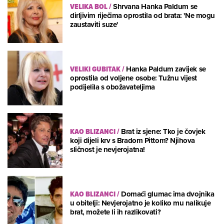
VELIKA BOL
/
Shrvana Hanka Paldum se
dirljivim riječima oprostila od brata: 'Ne mogu
zaustaviti suze'
VELIKI GUBITAK
/
Hanka Paldum zavijek se
oprostila od voljene osobe: Tužnu vijest
podijelila s obožavateljima
KAO BLIZANCI
/
Brat iz sjene: Tko je čovjek
koji dijeli krv s Bradom Pittom? Njihova
sličnost je nevjerojatna!
KAO BLIZANCI
/
Domaći glumac ima dvojnika
u obitelji: Nevjerojatno je koliko mu nalikuje
brat, možete li ih razlikovati?