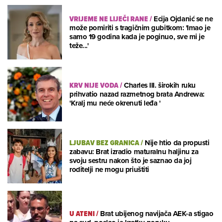
VRIJEME NE LIJEČI RANE
/
Ecija Ojdanić se ne
može pomiriti s tragičnim gubitkom: 'Imao je
samo 19 godina kada je poginuo, sve mi je
teže...'
KRV NIJE VODA
/
Charles III. širokih ruku
prihvatio nazad razmetnog brata Andrewa:
'Kralj mu neće okrenuti leđa '
LJUBAV BEZ GRANICA
/
Nije htio da propusti
zabavu: Brat izradio maturalnu haljinu za
svoju sestru nakon što je saznao da joj
roditelji ne mogu priuštiti
U ATENI
/
Brat ubijenog navijača AEK-a stigao