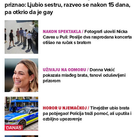
priznao: Ljubio sestru, razveo se nakon 15 dana,
pa otkrio da je gay
NAKON SPEKTAKLA
/
Fotografi ulovili Nicka
Cavea u Puli: Poslije dva rasprodana koncerta
otišao na ručak s bratom
UŽIVAJU NA ODMORU
/
Donna Vekić
pokazala mlađeg brata, fanovi oduševljeni
prizorom
HOROR U NJEMAČKOJ
/
Tinejdžer ubio brata
pa pobjegao! Policija traži pomoć, ali uputila i
ozbiljno upozorenje