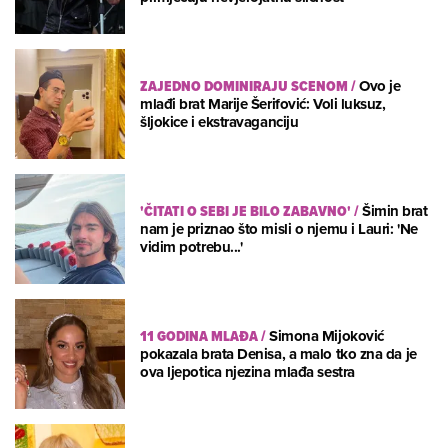
ZAJEDNO DOMINIRAJU SCENOM
/
Ovo je
mlađi brat Marije Šerifović: Voli luksuz,
šljokice i ekstravaganciju
'ČITATI O SEBI JE BILO ZABAVNO'
/
Šimin brat
nam je priznao što misli o njemu i Lauri: 'Ne
vidim potrebu...'
11 GODINA MLAĐA
/
Simona Mijoković
pokazala brata Denisa, a malo tko zna da je
ova ljepotica njezina mlađa sestra