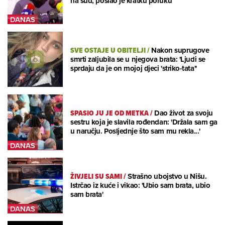
na sud, poslao je kratku poruku
SVE OSTAJE U OBITELJI
/
Nakon suprugove
smrti zaljubila se u njegova brata: 'Ljudi se
sprdaju da je on mojoj djeci 'striko-tata''
SPASIO JU JE OD METKA
/
Dao život za svoju
sestru koja je slavila rođendan: 'Držala sam ga
u naručju. Posljednje što sam mu rekla...'
ŽIVJELI SU SAMI
/
Strašno ubojstvo u Nišu.
Istrčao iz kuće i vikao: 'Ubio sam brata, ubio
sam brata'