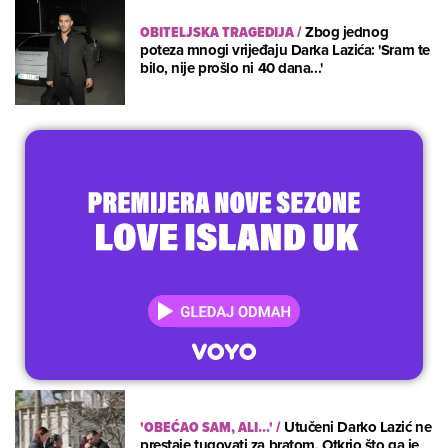
OBITELJSKA TRAGEDIJA
/
Zbog jednog
poteza mnogi vrijeđaju Darka Lazića: 'Sram te
bilo, nije prošlo ni 40 dana...'
'OBEĆAO SAM, ALI...'
/
Utučeni Darko Lazić ne
prestaje tugovati za bratom. Otkrio što ga je