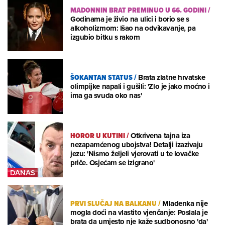
MADONNIN BRAT PREMINUO U 66. GODINI
/
Godinama je živio na ulici i borio se s
alkoholizmom: Išao na odvikavanje, pa
izgubio bitku s rakom
ŠOKANTAN STATUS
/
Brata zlatne hrvatske
olimpijke napali i gušili: 'Zlo je jako moćno i
ima ga svuda oko nas'
HOROR U KUTINI
/
Otkrivena tajna iza
nezapamćenog ubojstva! Detalji izazivaju
jezu: 'Nismo željeli vjerovati u te lovačke
priče. Osjećam se izigrano'
PRVI SLUČAJ NA BALKANU
/
Mladenka nije
mogla doći na vlastito vjenčanje: Poslala je
brata da umjesto nje kaže sudbonosno 'da'