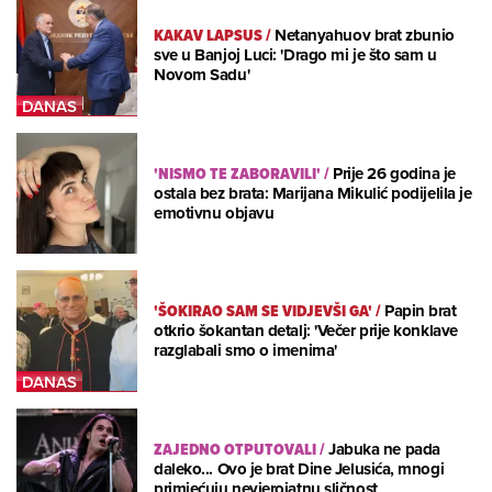
KAKAV LAPSUS
/
Netanyahuov brat zbunio
sve u Banjoj Luci: 'Drago mi je što sam u
Novom Sadu'
'NISMO TE ZABORAVILI'
/
Prije 26 godina je
ostala bez brata: Marijana Mikulić podijelila je
emotivnu objavu
'ŠOKIRAO SAM SE VIDJEVŠI GA'
/
Papin brat
otkrio šokantan detalj: 'Večer prije konklave
razglabali smo o imenima'
ZAJEDNO OTPUTOVALI
/
Jabuka ne pada
daleko... Ovo je brat Dine Jelusića, mnogi
primjećuju nevjerojatnu sličnost