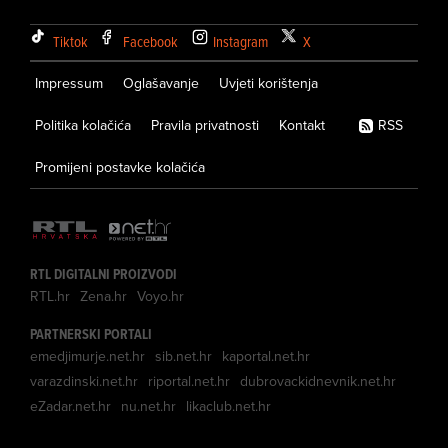
Tiktok
Facebook
Instagram
X
Impressum
Oglašavanje
Uvjeti korištenja
Politika kolačića
Pravila privatnosti
Kontakt
RSS
Promijeni postavke kolačića
RTL DIGITALNI PROIZVODI
RTL.hr
Zena.hr
Voyo.hr
PARTNERSKI PORTALI
emedjimurje.net.hr
sib.net.hr
kaportal.net.hr
varazdinski.net.hr
riportal.net.hr
dubrovackidnevnik.net.hr
eZadar.net.hr
nu.net.hr
likaclub.net.hr