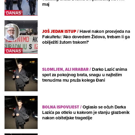
maj
JOŠ JEDAN ISTUP
/
Havel nakon prosvjeda na
Fakultetu: 'Ako dovedem Židova, trebam li ga
obilježiti žutom trakom?'
SLOMLJEN, ALI HRABAR
/
Darko Lazić snima
spot za pokojnog brata, snagu u najtežim
trenucima mu pruža kolega Đani
BOLNA ISPOVIJEST
/
Oglasio se očuh Darka
Lazića pa otkrio u kakvom je stanju glazbenik
nakon obiteljske tragedije