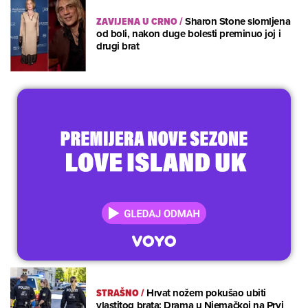
ZAVIJENA U CRNO
/
Sharon Stone slomljena
od boli, nakon duge bolesti preminuo joj i
drugi brat
STRAŠNO
/
Hrvat nožem pokušao ubiti
vlastitog brata: Drama u Njemačkoj na Prvi