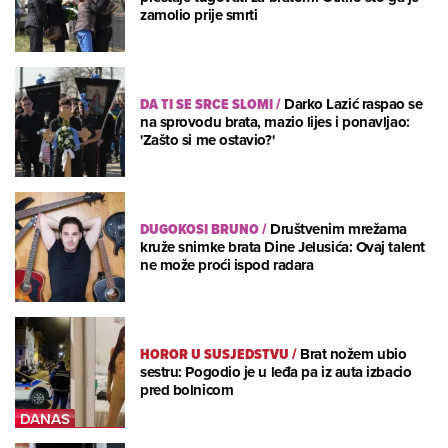
zamolio prije smrti
DA TI SE SRCE SLOMI
/
Darko Lazić raspao se
na sprovodu brata, mazio lijes i ponavljao:
'Zašto si me ostavio?'
DUGOKOSI BRUNO
/
Društvenim mrežama
kruže snimke brata Dine Jelusića: Ovaj talent
ne može proći ispod radara
HOROR U SUSJEDSTVU
/
Brat nožem ubio
sestru: Pogodio je u leđa pa iz auta izbacio
pred bolnicom