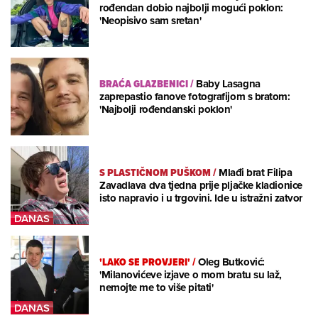
rođendan dobio najbolji mogući poklon:
'Neopisivo sam sretan'
BRAĆA GLAZBENICI
/
Baby Lasagna
zaprepastio fanove fotografijom s bratom:
'Najbolji rođendanski poklon'
S PLASTIČNOM PUŠKOM
/
Mlađi brat Filipa
Zavadlava dva tjedna prije pljačke kladionice
isto napravio i u trgovini. Ide u istražni zatvor
'LAKO SE PROVJERI'
/
Oleg Butković:
'Milanovićeve izjave o mom bratu su laž,
nemojte me to više pitati'