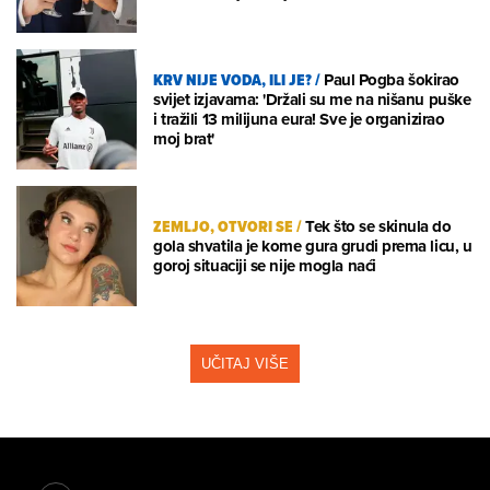
KRV NIJE VODA, ILI JE?
/
Paul Pogba šokirao
svijet izjavama: 'Držali su me na nišanu puške
i tražili 13 milijuna eura! Sve je organizirao
moj brat'
ZEMLJO, OTVORI SE
/
Tek što se skinula do
gola shvatila je kome gura grudi prema licu, u
goroj situaciji se nije mogla naći
UČITAJ VIŠE