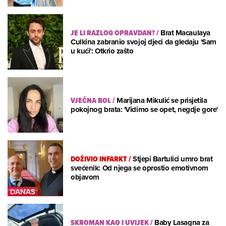
JE LI RAZLOG OPRAVDAN?
/
Brat Macaulaya
Culkina zabranio svojoj djeci da gledaju 'Sam
u kući': Otkrio zašto
VJEČNA BOL
/
Marijana Mikulić se prisjetila
pokojnog brata: 'Vidimo se opet, negdje gore'
DOŽIVIO INFARKT
/
Stjepi Bartulici umro brat
svećenik: Od njega se oprostio emotivnom
objavom
SKROMAN KAO I UVIJEK
/
Baby Lasagna za