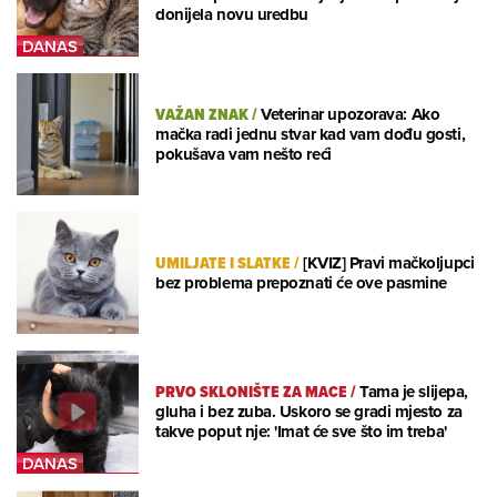
donijela novu uredbu
VAŽAN ZNAK
/
Veterinar upozorava: Ako
mačka radi jednu stvar kad vam dođu gosti,
pokušava vam nešto reći
UMILJATE I SLATKE
/
[KVIZ] Pravi mačkoljupci
bez problema prepoznati će ove pasmine
PRVO SKLONIŠTE ZA MACE
/
Tama je slijepa,
gluha i bez zuba. Uskoro se gradi mjesto za
takve poput nje: 'Imat će sve što im treba'