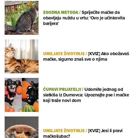
ZGODNA METODA
/
Spriječite mačke da
obavljaju nuždu u vrtu: 'Ovo je učinkovita
barijera'
UMILJATE ŽIVOTINJE
/
[KVIZ] Ako obožavaš
mačke, sigurno znaš sve o njima
ČUPAVI PRIJATELJI
/
Udomite jednog od
slatkiša iz Dumovca: Upoznajte pse i mačke
koji traže novi dom
UMILJATE ŽIVOTINJE
/
[KVIZ] Jesi li pravi
mačkoljubac?