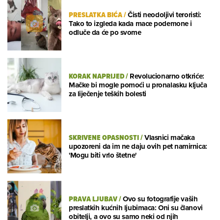
PRESLATKA BIĆA
/
Čisti neodoljivi teroristi:
Tako to izgleda kada mace podemone i
odluče da će po svome
KORAK NAPRIJED
/
Revolucionarno otkriće:
Mačke bi mogle pomoći u pronalasku ključa
za liječenje teških bolesti
SKRIVENE OPASNOSTI
/
Vlasnici mačaka
upozoreni da im ne daju ovih pet namirnica:
'Mogu biti vrlo štetne'
PRAVA LJUBAV
/
Ovo su fotografije vaših
preslatkih kućnih ljubimaca: Oni su članovi
obitelji, a ovo su samo neki od njih