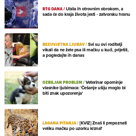
RTG DANA
/
Ubila ih otrovnim obrokom, a
sada će do kraja života jesti - zatvorsku hranu
BEZUVJETNA LJUBAV
/
Svi su ovi roditelji
vikali da ne žele psa ili mačku u kući, prijetili,
a pogledajte ih danas
OZBILJAN PROBLEM
/
Veterinar opominje
vlasnike ljubimaca: 'Češanje ušiju moglo bi
biti znak upozorenja'
LAGANA PITANJA
/
[KVIZ] Znaš li prepoznati
veliku mačku po uzorku krzna?