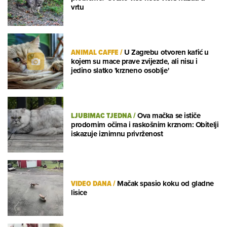
vrtu
ANIMAL CAFFE
/
U Zagrebu otvoren kafić u
kojem su mace prave zvijezde, ali nisu i
jedino slatko 'krzneno osoblje'
LJUBIMAC TJEDNA
/
Ova mačka se ističe
prodornim očima i raskošnim krznom: Obitelji
iskazuje iznimnu privrženost
VIDEO DANA
/
Mačak spasio koku od gladne
lisice