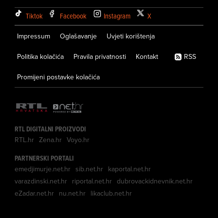
Tiktok
Facebook
Instagram
X
Impressum
Oglašavanje
Uvjeti korištenja
Politika kolačića
Pravila privatnosti
Kontakt
RSS
Promijeni postavke kolačića
RTL DIGITALNI PROIZVODI
RTL.hr
Zena.hr
Voyo.hr
PARTNERSKI PORTALI
emedjimurje.net.hr
sib.net.hr
kaportal.net.hr
varazdinski.net.hr
riportal.net.hr
dubrovackidnevnik.net.hr
eZadar.net.hr
nu.net.hr
likaclub.net.hr