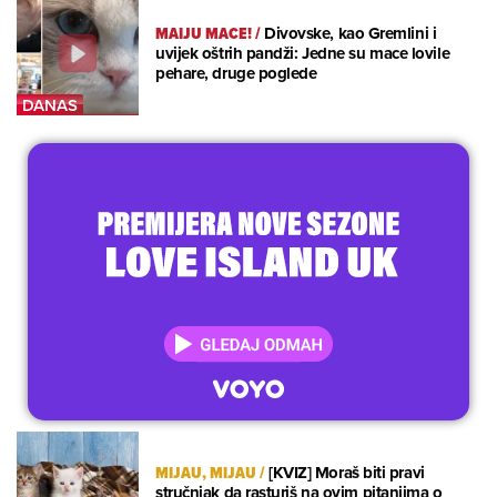
MAIJU MACE!
/
Divovske, kao Gremlini i
uvijek oštrih pandži: Jedne su mace lovile
pehare, druge poglede
MIJAU, MIJAU
/
[KVIZ] Moraš biti pravi
stručnjak da rasturiš na ovim pitanjima o