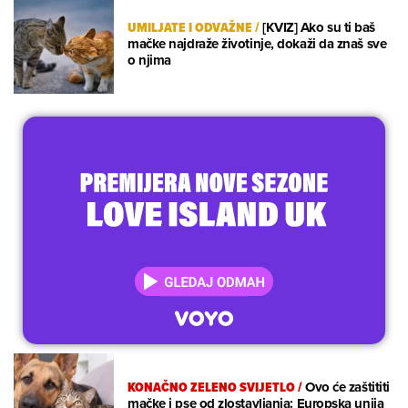
UMILJATE I ODVAŽNE
/
[KVIZ] Ako su ti baš
mačke najdraže životinje, dokaži da znaš sve
o njima
KONAČNO ZELENO SVIJETLO
/
Ovo će zaštititi
mačke i pse od zlostavljanja: Europska unija