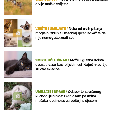
divlje mačke svijeta?
VJEŠTE I UMILJATE
/
Neka od ovih pitanja
mogla bi zbuniti i mačkoljupce: Dokažite da
nije nemoguće znati sve
SMIRUJUĆI UČINAK
/
Može li glazba doista
opustiti vaše kućne ljubimce? Najučinkovitije
su ove skladbe
UMILJATE I DRAGE
/
Odaberite savršenog
kućnog ljubimca: Ovih osam pasmina
mačaka idealne su za obitelji s djecom