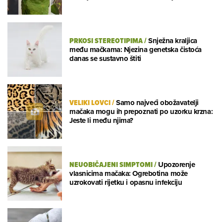
PRKOSI STEREOTIPIMA
/
Snježna kraljica
među mačkama: Njezina genetska čistoća
danas se sustavno štiti
VELIKI LOVCI
/
Samo najveći obožavatelji
mačaka mogu ih prepoznati po uzorku krzna:
Jeste li među njima?
NEUOBIČAJENI SIMPTOMI
/
Upozorenje
vlasnicima mačaka: Ogrebotina može
uzrokovati rijetku i opasnu infekciju