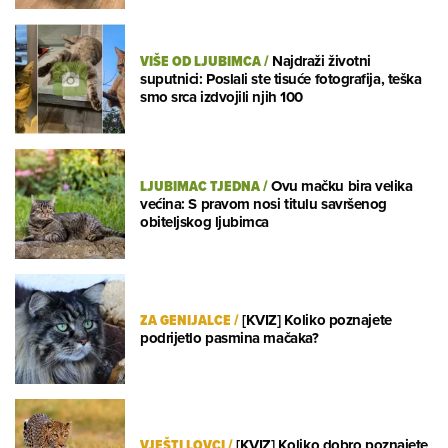
VIŠE OD LJUBIMCA
/
Najdraži životni
suputnici: Poslali ste tisuće fotografija, teška
smo srca izdvojili njih 100
LJUBIMAC TJEDNA
/
Ovu mačku bira velika
većina: S pravom nosi titulu savršenog
obiteljskog ljubimca
ZA GENIJALCE
/
[KVIZ] Koliko poznajete
podrijetlo pasmina mačaka?
VJEŠTI LOVCI
/
[KVIZ] Koliko dobro poznajete