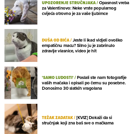
UPOZORENJE STRUČNJAKA
/
Opasnost vreba
za Valentinovo: Neke vrste popularnog
cvijeća otrovno je za vaše ljubimce
DUŠA OD BIĆA
/
Jeste li ikad vidjeli ovoliko
empatičnu macu? Silno ju je zabrinulo
zdravlje vlasnice, video je hit
'SAMO LUDOSTI'
/
Poslali ste nam fotografije
vaših mačaka i opisali po čemu su posebne.
Donosimo 30 slatkih vragolana
TEŽAK ZADATAK
/
[KVIZ] Dokaži da si
stručnjak koji zna baš sve o mačkama