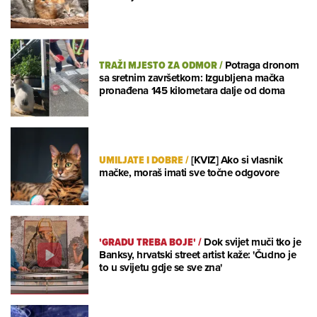
TRAŽI MJESTO ZA ODMOR
/
Potraga dronom
sa sretnim završetkom: Izgubljena mačka
pronađena 145 kilometara dalje od doma
UMILJATE I DOBRE
/
[KVIZ] Ako si vlasnik
mačke, moraš imati sve točne odgovore
'GRADU TREBA BOJE'
/
Dok svijet muči tko je
Banksy, hrvatski street artist kaže: 'Čudno je
to u svijetu gdje se sve zna'