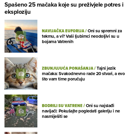
Spašeno 25 mačaka koje su preživjele potres i
eksploziju
NAVIJAČKA EUFORIJA
/
Oni su spremni za
tekmu, a vi? Vaši ljubimci neodoljivi su u
bojama Vatrenih
ZBUNJUJUĆA PONAŠANJA
/
Tajni jezik
mačaka: Svakodnevno rade 20 stvari, a evo
što vam time poručuju
BODRILI SU VATRENE
/
Oni su najslađi
navijači: Pokušajte pogledati galeriju i ne
nasmiješiti se