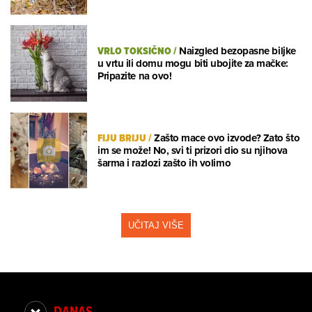
VRLO TOKSIČNO
/
Naizgled bezopasne biljke
u vrtu ili domu mogu biti ubojite za mačke:
Pripazite na ovo!
FIJU BRIJU
/
Zašto mace ovo izvode? Zato što
im se može! No, svi ti prizori dio su njihova
šarma i razlozi zašto ih volimo
UČITAJ VIŠE
DANAS