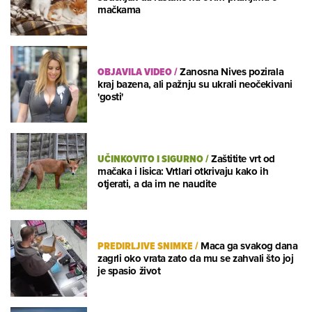
mačkama
OBJAVILA VIDEO
/
Zanosna Nives pozirala
kraj bazena, ali pažnju su ukrali neočekivani
'gosti'
UČINKOVITO I SIGURNO
/
Zaštitite vrt od
mačaka i lisica: Vrtlari otkrivaju kako ih
otjerati, a da im ne naudite
PREDIRLJIVE SNIMKE
/
Maca ga svakog dana
zagrli oko vrata zato da mu se zahvali što joj
je spasio život