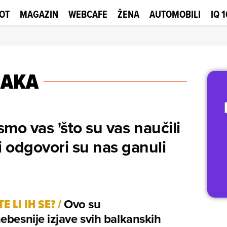
OT
MAGAZIN
WEBCAFE
ŽENA
AUTOMOBILI
IQ 
BAKA
 smo vas 'što su vas naučili
ši odgovori su nas ganuli
E LI IH SE?
/
Ovo su
ebesnije izjave svih balkanskih