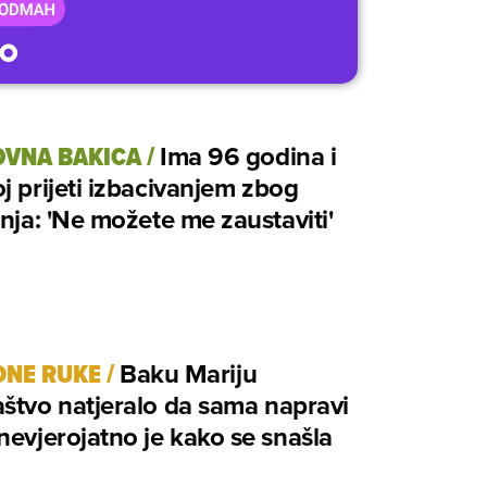
VNA BAKICA
/
Ima 96 godina i
j prijeti izbacivanjem zbog
anja: 'Ne možete me zaustaviti'
DNE RUKE
/
Baku Mariju
štvo natjeralo da sama napravi
nevjerojatno je kako se snašla