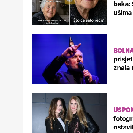
baka: 
ušima
BOLNA
prisje
znala 
USPOM
fotogr
ostavi