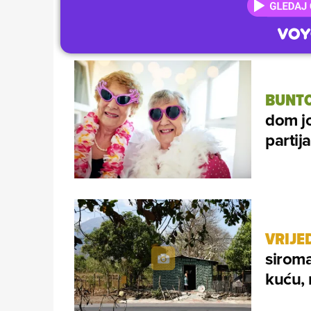
BUNTO
dom jo
partij
VRIJE
siroma
kuću, 