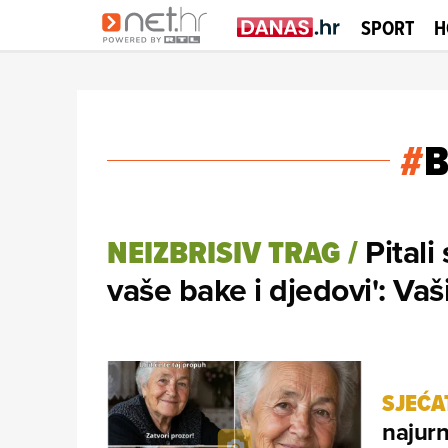
SPORT
H
#
Pitali
NEIZBRISIV TRAG
/
vaše bake i djedovi': Va
SJEĆAT
najurn