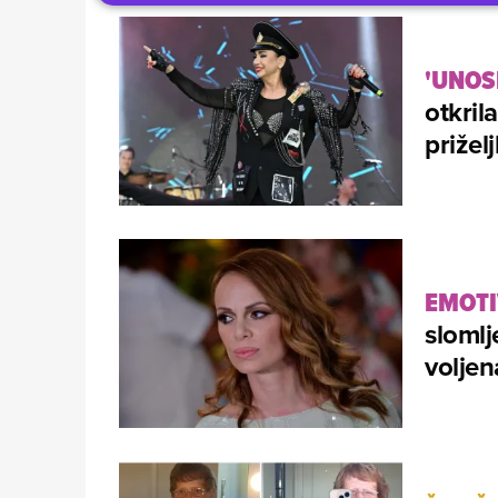
'UNOS
otkril
prižel
EMOT
slomlj
voljen