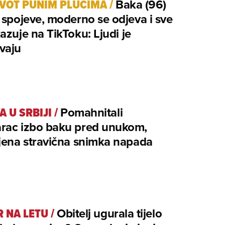
ŽIVOT PUNIM PLUĆIMA
/
Baka (96)
 spojeve, moderno se odjeva i sve
azuje na TikToku: Ljudi je
vaju
A U SRBIJI
/
Pomahnitali
rac izbo baku pred unukom,
jena stravična snimka napada
 NA LETU
/
Obitelj ugurala tijelo