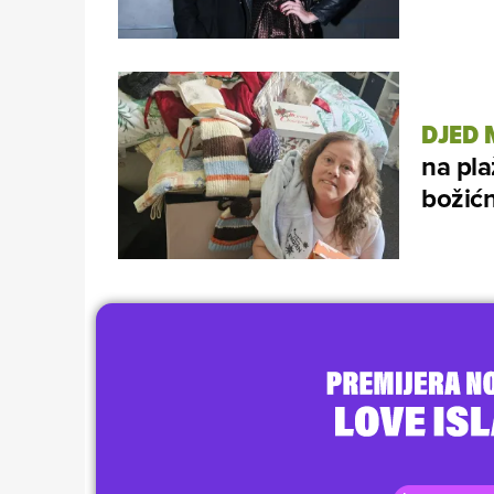
DJED 
na pla
božićn