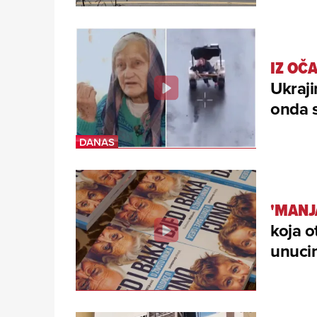
IZ OČ
Ukraji
onda s
'MANJ
koja o
unucim