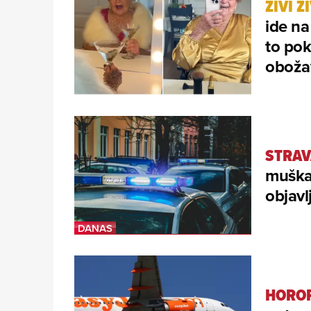
ŽIVI 
ide na
to pok
oboža
STRAV
muška
objavl
HOROR