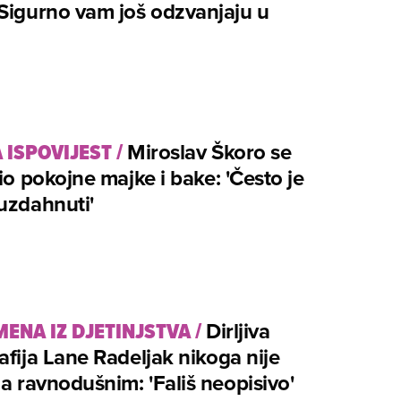
Sigurno vam još odzvanjaju u
 ISPOVIJEST
/
Miroslav Škoro se
tio pokojne majke i bake: 'Često je
uzdahnuti'
ENA IZ DJETINJSTVA
/
Dirljiva
afija Lane Radeljak nikoga nije
la ravnodušnim: 'Fališ neopisivo'