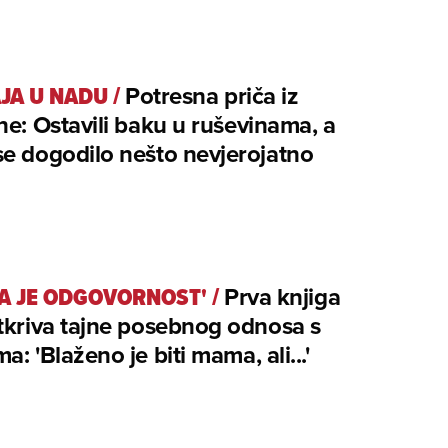
AJA U NADU
/
Potresna priča iz
ne: Ostavili baku u ruševinama, a
e dogodilo nešto nevjerojatno
A JE ODGOVORNOST'
/
Prva knjiga
tkriva tajne posebnog odnosa s
a: 'Blaženo je biti mama, ali...'