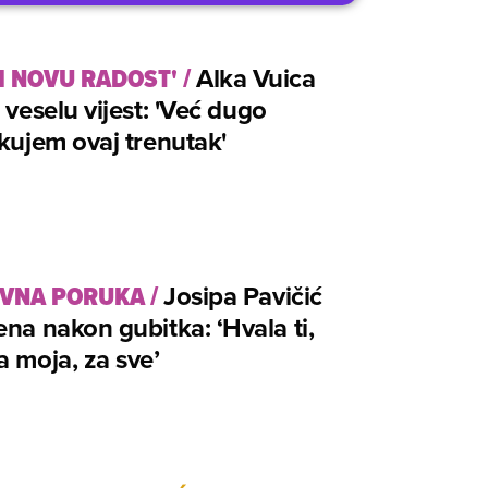
I NOVU RADOST'
/
Alka Vuica
a veselu vijest: 'Već dugo
jkujem ovaj trenutak'
IVNA PORUKA
/
Josipa Pavičić
ena nakon gubitka: ‘Hvala ti,
a moja, za sve’