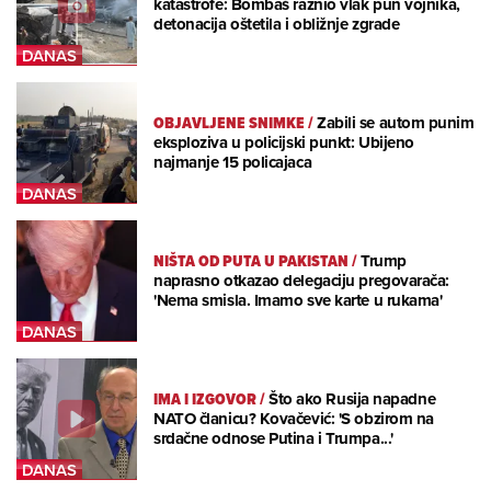
katastrofe: Bombaš raznio vlak pun vojnika,
detonacija oštetila i obližnje zgrade
OBJAVLJENE SNIMKE
/
Zabili se autom punim
eksploziva u policijski punkt: Ubijeno
najmanje 15 policajaca
NIŠTA OD PUTA U PAKISTAN
/
Trump
naprasno otkazao delegaciju pregovarača:
'Nema smisla. Imamo sve karte u rukama'
IMA I IZGOVOR
/
Što ako Rusija napadne
NATO članicu? Kovačević: 'S obzirom na
srdačne odnose Putina i Trumpa...'