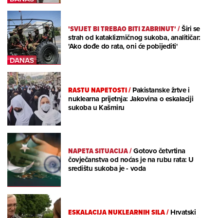
'SVIJET BI TREBAO BITI ZABRINUT'
/
Širi se
strah od kataklizmičnog sukoba, analitičar:
'Ako dođe do rata, oni će pobijediti'
RASTU NAPETOSTI
/
Pakistanske žrtve i
nuklearna prijetnja: Jakovina o eskalaciji
sukoba u Kašmiru
NAPETA SITUACIJA
/
Gotovo četvrtina
čovječanstva od noćas je na rubu rata: U
središtu sukoba je - voda
ESKALACIJA NUKLEARNIH SILA
/
Hrvatski