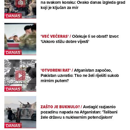
na svakom koraku: Ovako danas izgleda grad
koji je ključan za mir
'VEĆ VEČERAS'
/
Očekuje li se obrat? Izvor:
'Uskoro stižu dobre vijesti'
'OTVORENI RAT'
/
Afganistan započeo,
Pakistan uzvratio: Tko ne želi riješiti sukob
mirnim putem?
ZAŠTO JE BUKNULO?
/
Avdagić razjasnio
pozadinu napada na Afganistan: 'Talibani
žele državu s nuklearnim potencijalom'