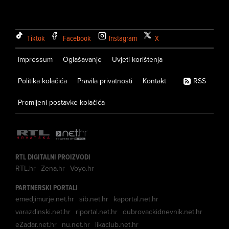
Tiktok
Facebook
Instagram
X
Impressum
Oglašavanje
Uvjeti korištenja
Politika kolačića
Pravila privatnosti
Kontakt
RSS
Promijeni postavke kolačića
RTL DIGITALNI PROIZVODI
RTL.hr
Zena.hr
Voyo.hr
PARTNERSKI PORTALI
emedjimurje.net.hr
sib.net.hr
kaportal.net.hr
varazdinski.net.hr
riportal.net.hr
dubrovackidnevnik.net.hr
eZadar.net.hr
nu.net.hr
likaclub.net.hr