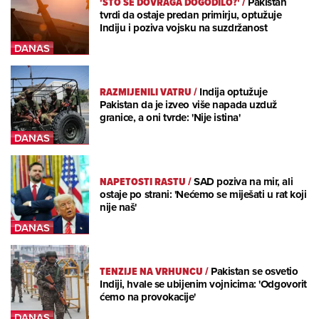
'ŠTO SE DOVRAGA DOGODILO?'
/
Pakistan
tvrdi da ostaje predan primirju, optužuje
Indiju i poziva vojsku na suzdržanost
RAZMIJENILI VATRU
/
Indija optužuje
Pakistan da je izveo više napada uzduž
granice, a oni tvrde: 'Nije istina'
NAPETOSTI RASTU
/
SAD poziva na mir, ali
ostaje po strani: 'Nećemo se miješati u rat koji
nije naš'
TENZIJE NA VRHUNCU
/
Pakistan se osvetio
Indiji, hvale se ubijenim vojnicima: 'Odgovorit
ćemo na provokacije'