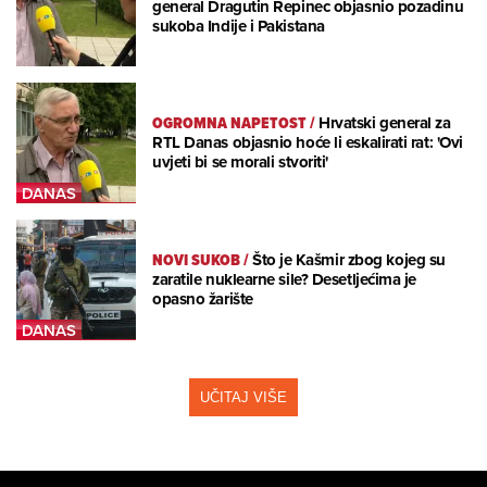
general Dragutin Repinec objasnio pozadinu
sukoba Indije i Pakistana
OGROMNA NAPETOST
/
Hrvatski general za
RTL Danas objasnio hoće li eskalirati rat: 'Ovi
uvjeti bi se morali stvoriti'
NOVI SUKOB
/
Što je Kašmir zbog kojeg su
zaratile nuklearne sile? Desetljećima je
opasno žarište
UČITAJ VIŠE