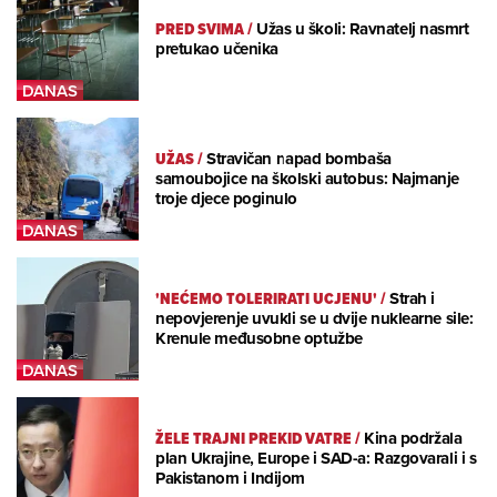
PRED SVIMA
/
Užas u školi: Ravnatelj nasmrt
pretukao učenika
UŽAS
/
Stravičan napad bombaša
samoubojice na školski autobus: Najmanje
troje djece poginulo
'NEĆEMO TOLERIRATI UCJENU'
/
Strah i
nepovjerenje uvukli se u dvije nuklearne sile:
Krenule međusobne optužbe
ŽELE TRAJNI PREKID VATRE
/
Kina podržala
plan Ukrajine, Europe i SAD-a: Razgovarali i s
Pakistanom i Indijom