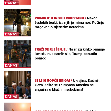
PRIMIRJE U INDIJI I PAKISTANU
/
Nakon
žestokih borbi, iza njih je mirna noć: Počinju
razgovori o sljedećim koracima
TRAŽI SE RJEŠENJE
/
Na snazi krhko primirje
između nuklearnih sila, Trump ponudio
pomoć
JE LI IH UOPĆE BRIGA?
/
Ukrajina, Kašmir,
Gaza: Zašto se Trumpova Amerika ne
angažira u ključnim sukobima?