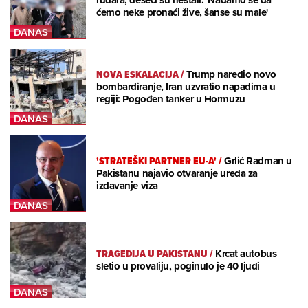
rudara, deseci su nestali: 'Nadamo se da
ćemo neke pronaći žive, šanse su male'
NOVA ESKALACIJA
/
Trump naredio novo
bombardiranje, Iran uzvratio napadima u
regiji: Pogođen tanker u Hormuzu
'STRATEŠKI PARTNER EU-A'
/
Grlić Radman u
Pakistanu najavio otvaranje ureda za
izdavanje viza
TRAGEDIJA U PAKISTANU
/
Krcat autobus
sletio u provaliju, poginulo je 40 ljudi