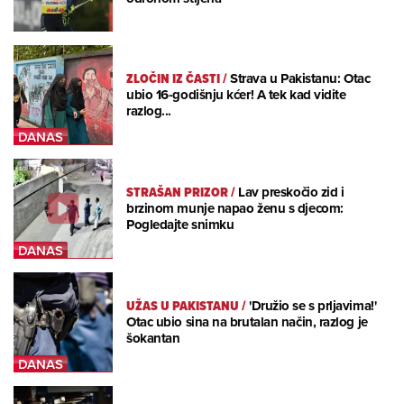
ZLOČIN IZ ČASTI
/
Strava u Pakistanu: Otac
ubio 16-godišnju kćer! A tek kad vidite
razlog...
STRAŠAN PRIZOR
/
Lav preskočio zid i
brzinom munje napao ženu s djecom:
Pogledajte snimku
UŽAS U PAKISTANU
/
'Družio se s prljavima!'
Otac ubio sina na brutalan način, razlog je
šokantan