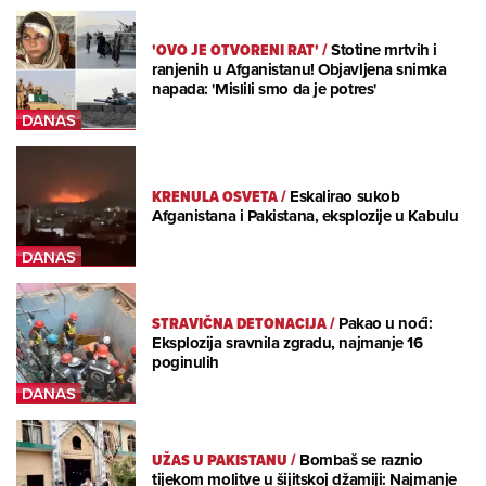
'OVO JE OTVORENI RAT'
/
Stotine mrtvih i
ranjenih u Afganistanu! Objavljena snimka
napada: 'Mislili smo da je potres'
KRENULA OSVETA
/
Eskalirao sukob
Afganistana i Pakistana, eksplozije u Kabulu
STRAVIČNA DETONACIJA
/
Pakao u noći:
Eksplozija sravnila zgradu, najmanje 16
poginulih
UŽAS U PAKISTANU
/
Bombaš se raznio
tijekom molitve u šijitskoj džamiji: Najmanje