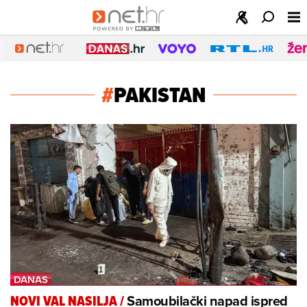
#
PAKISTAN
Samoubilački napad ispred
NOVI VAL NASILJA
/