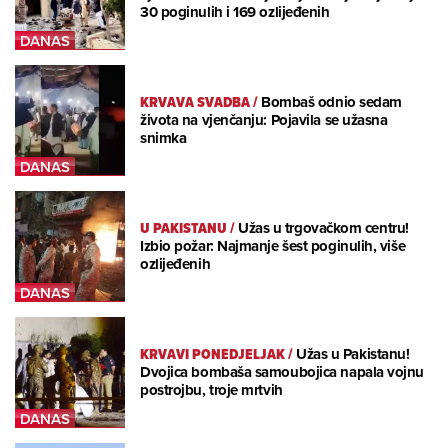
30 poginulih i 169 ozlijeđenih
KRVAVA SVADBA
/
Bombaš odnio sedam
života na vjenčanju: Pojavila se užasna
snimka
U PAKISTANU
/
Užas u trgovačkom centru!
Izbio požar: Najmanje šest poginulih, više
ozlijeđenih
KRVAVI PONEDJELJAK
/
Užas u Pakistanu!
Dvojica bombaša samoubojica napala vojnu
postrojbu, troje mrtvih