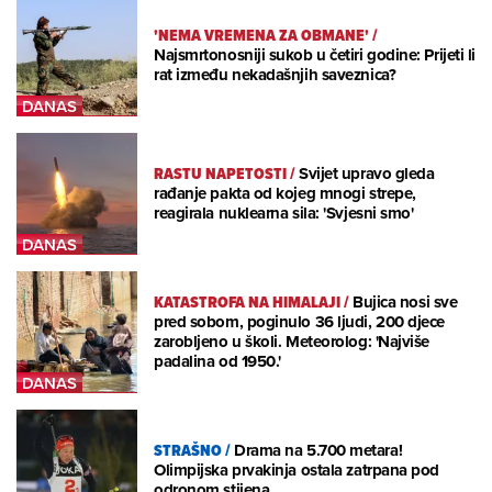
'NEMA VREMENA ZA OBMANE'
/
Najsmrtonosniji sukob u četiri godine: Prijeti li
rat između nekadašnjih saveznica?
RASTU NAPETOSTI
/
Svijet upravo gleda
rađanje pakta od kojeg mnogi strepe,
reagirala nuklearna sila: 'Svjesni smo'
KATASTROFA NA HIMALAJI
/
Bujica nosi sve
pred sobom, poginulo 36 ljudi, 200 djece
zarobljeno u školi. Meteorolog: 'Najviše
padalina od 1950.'
STRAŠNO
/
Drama na 5.700 metara!
Olimpijska prvakinja ostala zatrpana pod
odronom stijena