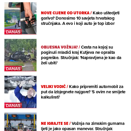
NOVE CIJENE OD UTORKA
/
Kako uštedjeti
gorivo? Donosimo 10 savjeta hrvatskog
stručnjaka. A evo i koji auto je top izbor
OBIJESNA VOŽNJA?
/
Cesta na kojoj su
poginuli mladići kraj Kutjeva ne oprašta
pogreške. Stručnjak: 'Napravljena je kao da
želi ubiti'
VELIKI VODIČ
/
Kako pripremiti automobil za
put da izbjegnete najgore? 'S ovim ne smijete
kalkulirati'
NE IGRAJTE SE
/
Vožnja na zimskim gumama
ljeti je jako opasan manevar. Stručnjak