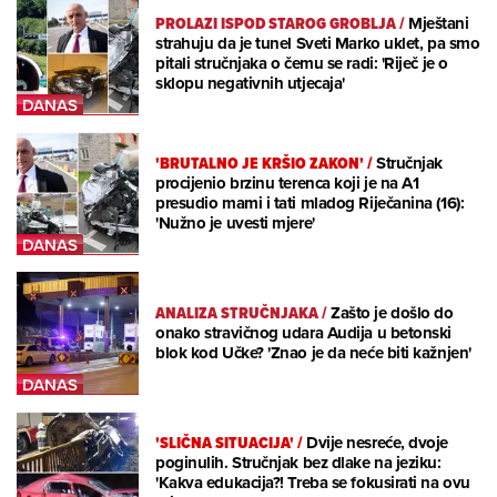
PROLAZI ISPOD STAROG GROBLJA
/
Mještani
strahuju da je tunel Sveti Marko uklet, pa smo
pitali stručnjaka o čemu se radi: 'Riječ je o
sklopu negativnih utjecaja'
'BRUTALNO JE KRŠIO ZAKON'
/
Stručnjak
procijenio brzinu terenca koji je na A1
presudio mami i tati mladog Riječanina (16):
'Nužno je uvesti mjere'
ANALIZA STRUČNJAKA
/
Zašto je došlo do
onako stravičnog udara Audija u betonski
blok kod Učke? 'Znao je da neće biti kažnjen'
'SLIČNA SITUACIJA'
/
Dvije nesreće, dvoje
poginulih. Stručnjak bez dlake na jeziku:
'Kakva edukacija?! Treba se fokusirati na ovu