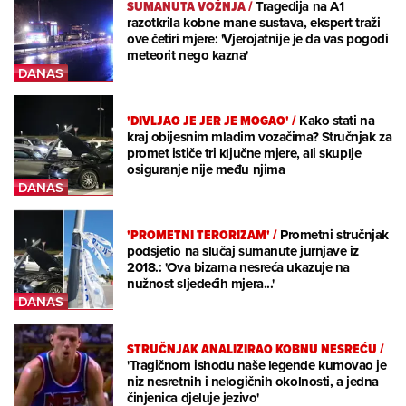
SUMANUTA VOŽNJA
/
Tragedija na A1
razotkrila kobne mane sustava, ekspert traži
ove četiri mjere: 'Vjerojatnije je da vas pogodi
meteorit nego kazna'
'DIVLJAO JE JER JE MOGAO'
/
Kako stati na
kraj obijesnim mladim vozačima? Stručnjak za
promet ističe tri ključne mjere, ali skuplje
osiguranje nije među njima
'PROMETNI TERORIZAM'
/
Prometni stručnjak
podsjetio na slučaj sumanute jurnjave iz
2018.: 'Ova bizarna nesreća ukazuje na
nužnost sljedećih mjera...'
STRUČNJAK ANALIZIRAO KOBNU NESREĆU
/
'Tragičnom ishodu naše legende kumovao je
niz nesretnih i nelogičnih okolnosti, a jedna
činjenica djeluje jezivo'