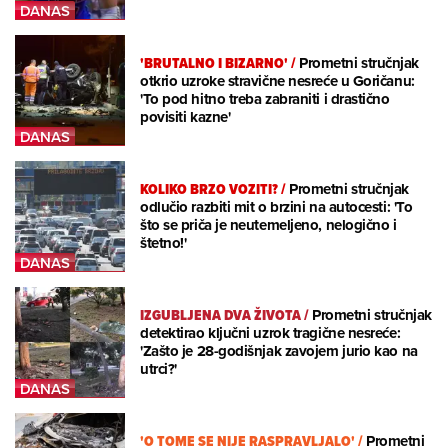
'BRUTALNO I BIZARNO'
/
Prometni stručnjak
otkrio uzroke stravične nesreće u Goričanu:
'To pod hitno treba zabraniti i drastično
povisiti kazne'
KOLIKO BRZO VOZITI?
/
Prometni stručnjak
odlučio razbiti mit o brzini na autocesti: 'To
što se priča je neutemeljeno, nelogično i
štetno!'
IZGUBLJENA DVA ŽIVOTA
/
Prometni stručnjak
detektirao ključni uzrok tragične nesreće:
'Zašto je 28-godišnjak zavojem jurio kao na
utrci?'
'O TOME SE NIJE RASPRAVLJALO'
/
Prometni