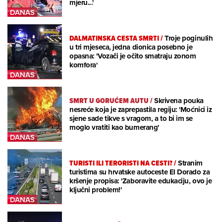
mjeru...'
DALMATINSKA CESTA SMRTI
/
Troje poginulih
u tri mjeseca, jedna dionica posebno je
opasna: 'Vozači je očito smatraju zonom
komfora‘
SMRT U GORUĆEM AUTU
/
Skrivena pouka
nesreće koja je zaprepastila regiju: 'Moćnici iz
sjene sade tikve s vragom, a to bi im se
moglo vratiti kao bumerang'
TURISTI ILI TERORISTI NA CESTI?
/
Stranim
turistima su hrvatske autoceste El Dorado za
kršenje propisa: 'Zaboravite edukaciju, ovo je
ključni problem!'