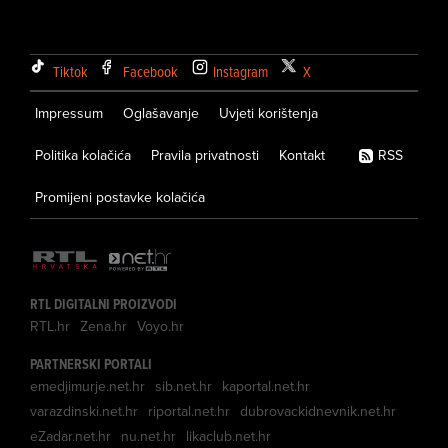
Tiktok
Facebook
Instagram
X
Impressum
Oglašavanje
Uvjeti korištenja
Politika kolačića
Pravila privatnosti
Kontakt
RSS
Promijeni postavke kolačića
RTL DIGITALNI PROIZVODI
RTL.hr
Zena.hr
Voyo.hr
PARTNERSKI PORTALI
emedjimurje.net.hr
sib.net.hr
kaportal.net.hr
varazdinski.net.hr
riportal.net.hr
dubrovackidnevnik.net.hr
eZadar.net.hr
nu.net.hr
likaclub.net.hr