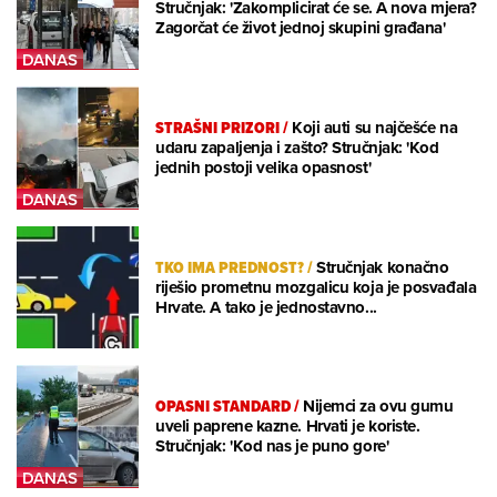
Stručnjak: 'Zakomplicirat će se. A nova mjera?
Zagorčat će život jednoj skupini građana'
STRAŠNI PRIZORI
/
Koji auti su najčešće na
udaru zapaljenja i zašto? Stručnjak: 'Kod
jednih postoji velika opasnost'
TKO IMA PREDNOST?
/
Stručnjak konačno
riješio prometnu mozgalicu koja je posvađala
Hrvate. A tako je jednostavno...
OPASNI STANDARD
/
Nijemci za ovu gumu
uveli paprene kazne. Hrvati je koriste.
Stručnjak: 'Kod nas je puno gore'