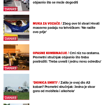
objasnio što se može dogoditi
MUKA ZA VOZAČE
/
Zbog ove tri stvari Hrvati
masovno padaju na tehničkom: 'Ne radite
ovo prije'
OPASNE KOMBINACIJE
/
Crni niz na cestama.
Prometni stručnjak objasnio što treba
postrožiti: 'Treba uvesti i jednu novu odredbu'
'DIONICA SMRTI'
/
Zašto je ovaj dio A3
koban? Prometni stručnjak: 'Jedna je stvar
gora od mobitela i alkohola'