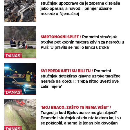
stručnjak upozorava da je zabrana dizelaša
jako opasna, a navodi i primjer užasne
nesreće u Njemačkoj
SMRTONOSNI SPLET
/
Prometni stručnjak
otkriva pet kobnih faktora krivih za nesreću u
Puli: 'U pravilu se radi o lancu uzroka'
SVI PREDUVJETI SU BILI TU
/
Prometni
stručnjak detektirao glavne uzroke tragične
nesreće na Korčuli: 'Treba hitno uvesti ove
četiri mjere'
'MOJ BRACO, ZAŠTO TE NEMA VIŠE?'
/
Tragedija kod Bjelovara se mogla izbjeći?
Prometni stručnjak otkrio niz faktora koji su
se poklopili, a samo je jedan bio dovoljan