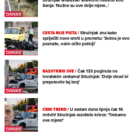
stručnjak analizirao stravičnu nesreću kod
Senja: 'Nužne su ove dvije mjere...'
CESTA NIJE PISTA
/
Stručnjak zna kako
spriječiti nove smrti u prometu: 'Svima je ovo
poznato, osim očito policiji'
RAZOTKRIO SVE
/
Čak 133 poginula na
hrvatskim cestama! Stručnjak: 'Dvije stvari bi
prepolovile taj broj'
CRNI TREND
/
U sedam dana lipnja čak 16
mrtvih! Stručnjak razotkrio krivce: 'Trebamo
ove mjere!'