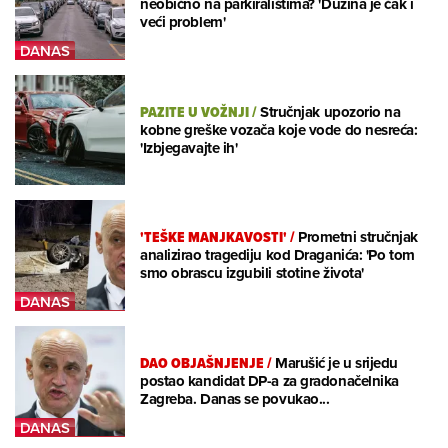
neobično na parkiralištima? 'Dužina je čak i
veći problem'
PAZITE U VOŽNJI
/
Stručnjak upozorio na
kobne greške vozača koje vode do nesreća:
'Izbjegavajte ih'
'TEŠKE MANJKAVOSTI'
/
Prometni stručnjak
analizirao tragediju kod Draganića: 'Po tom
smo obrascu izgubili stotine života'
DAO OBJAŠNJENJE
/
Marušić je u srijedu
postao kandidat DP-a za gradonačelnika
Zagreba. Danas se povukao...