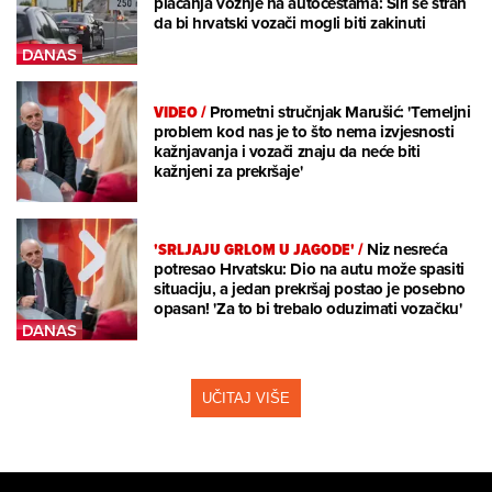
plaćanja vožnje na autocestama: Širi se strah
da bi hrvatski vozači mogli biti zakinuti
VIDEO
/
Prometni stručnjak Marušić: 'Temeljni
problem kod nas je to što nema izvjesnosti
kažnjavanja i vozači znaju da neće biti
kažnjeni za prekršaje'
'SRLJAJU GRLOM U JAGODE'
/
Niz nesreća
potresao Hrvatsku: Dio na autu može spasiti
situaciju, a jedan prekršaj postao je posebno
opasan! 'Za to bi trebalo oduzimati vozačku'
UČITAJ VIŠE