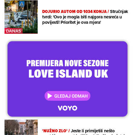
DOJURIO AUTOM OD 1034 KONJA
/
Stručnjak
tvrdi: 'Ovo je mogla biti najgora nesreća u
povijesti! Prioritet je ova mjera'
'NUŽNO ZLO'
/
Jeste li primijetili nešto