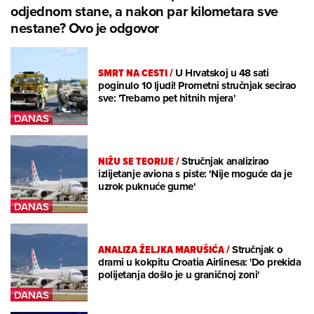
odjednom stane, a nakon par kilometara sve
nestane? Ovo je odgovor
SMRT NA CESTI
/
U Hrvatskoj u 48 sati
poginulo 10 ljudi! Prometni stručnjak secirao
sve: 'Trebamo pet hitnih mjera'
NIŽU SE TEORIJE
/
Stručnjak analizirao
izlijetanje aviona s piste: 'Nije moguće da je
uzrok puknuće gume'
ANALIZA ŽELJKA MARUŠIĆA
/
Stručnjak o
drami u kokpitu Croatia Airlinesa: 'Do prekida
polijetanja došlo je u graničnoj zoni'