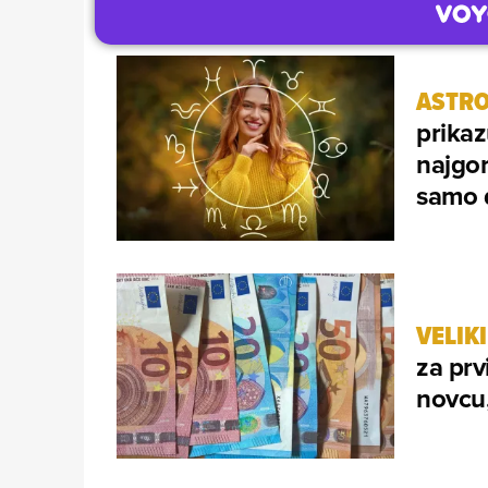
ASTRO
prikaz
najgor
samo 
VELIK
za prvi
novcu,