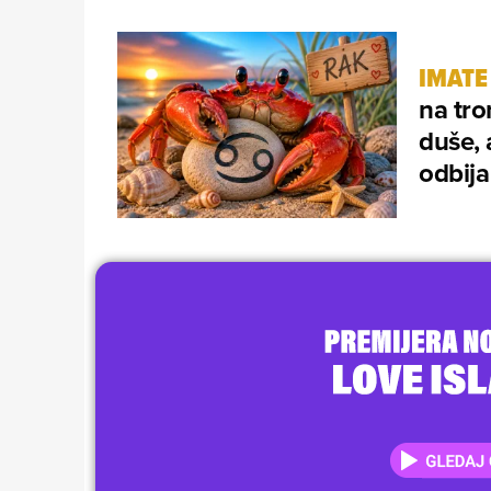
IMATE
na tro
duše, 
odbija