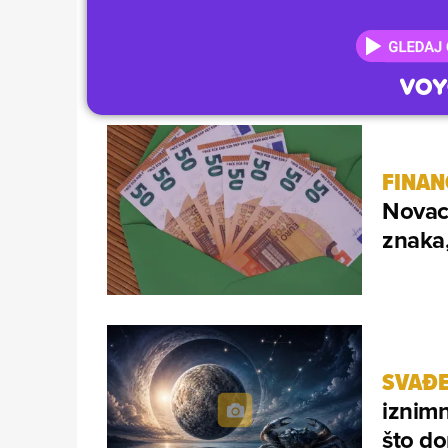
FINAN
Novac 
znaka,
SVAĐE
iznimn
što do