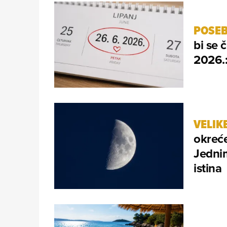
POSE
bi se 
2026.:
VELIK
okreće
Jednim
istina