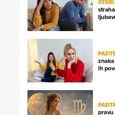
OTKRI
straha
ljubav
PAZITE
znaka
ih pov
PAZITE
pravu 