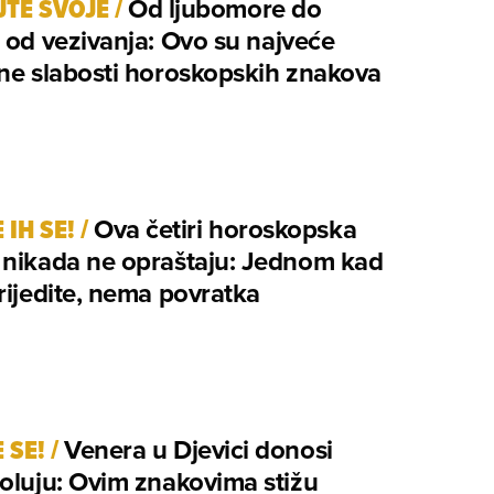
JTE SVOJE
/
Od ljubomore do
 od vezivanja: Ovo su najveće
ne slabosti horoskopskih znakova
 IH SE!
/
Ova četiri horoskopska
 nikada ne opraštaju: Jednom kad
rijedite, nema povratka
 SE!
/
Venera u Djevici donosi
oluju: Ovim znakovima stižu