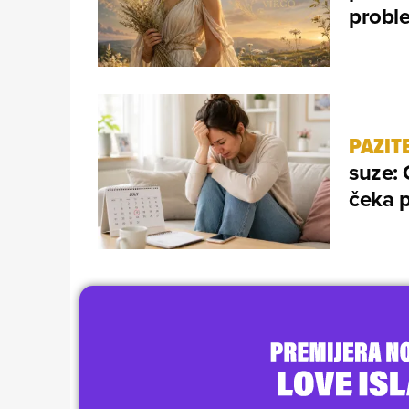
proble
PAZITE
suze: 
čeka p