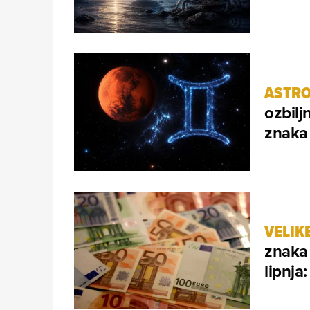
ASTRO
ozbilj
znaka 
VELIKE
znaka 
lipnja