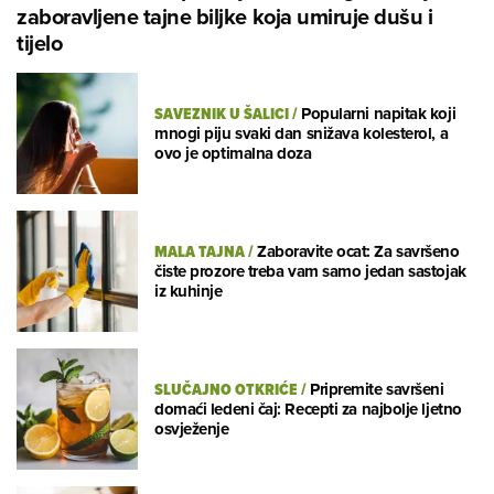
zaboravljene tajne biljke koja umiruje dušu i
tijelo
SAVEZNIK U ŠALICI
/
Popularni napitak koji
mnogi piju svaki dan snižava kolesterol, a
ovo je optimalna doza
MALA TAJNA
/
Zaboravite ocat: Za savršeno
čiste prozore treba vam samo jedan sastojak
iz kuhinje
SLUČAJNO OTKRIĆE
/
Pripremite savršeni
domaći ledeni čaj: Recepti za najbolje ljetno
osvježenje