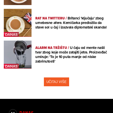
RAT NA TWITTERU
/
Britanci 'ključaju' zbog
urnebesne afere. Kemičarka predložila da
stave sol u čaj i izazvala diplomatski skandal
ALARM NA TRŽIŠTU
/
U čaju od mente našli
tvar zbog koje može zatajiti jetra. Proizvođač
umiruje: 'To je 10 puta manje od niske
zabrinutosti'
UČITAJ VIŠE
DANAS