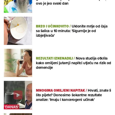
ovo je jeo svaki dan
BRZO I UČINKOVITO
/
Uklonite mrlje od čaja
sa šalica u 10 minuta: 'Sigurnije je od
izbjeljivača'
REZULTATI IZNENADILI
/
Nova studija otkrila
kako omiljeni jutarnji napitci utječu na rizik od
demencije
MNOGIMA OMILJENI NAPITAK
/
Hrvati, znate li
što pijete? Donosimo šokantne rezultate
analize: 'Imaju i kancerogeni učinak'