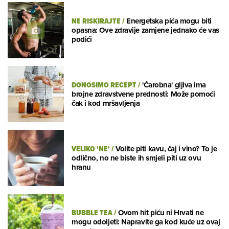
NE RISKIRAJTE
/
Energetska pića mogu biti
opasna: Ove zdravije zamjene jednako će vas
podići
DONOSIMO RECEPT
/
'Čarobna' gljiva ima
brojne zdravstvene prednosti: Može pomoći
čak i kod mršavljenja
VELIKO 'NE'
/
Volite piti kavu, čaj i vino? To je
odlično, no ne biste ih smjeli piti uz ovu
hranu
BUBBLE TEA
/
Ovom hit piću ni Hrvati ne
mogu odoljeti: Napravite ga kod kuće uz ovaj