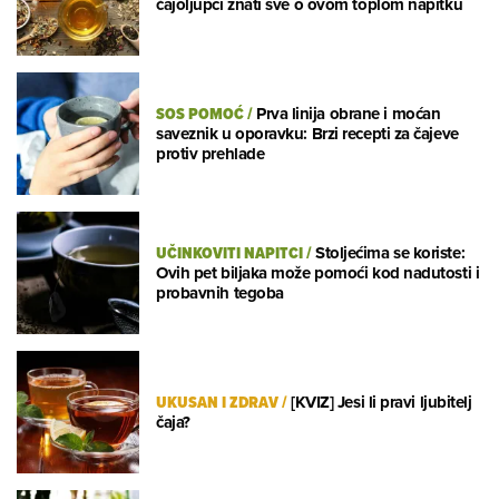
čajoljupci znati sve o ovom toplom napitku
SOS POMOĆ
/
Prva linija obrane i moćan
saveznik u oporavku: Brzi recepti za čajeve
protiv prehlade
UČINKOVITI NAPITCI
/
Stoljećima se koriste:
Ovih pet biljaka može pomoći kod nadutosti i
probavnih tegoba
UKUSAN I ZDRAV
/
[KVIZ] Jesi li pravi ljubitelj
čaja?