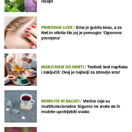
recept
PRIRODAN LIJEK
/
Ema je gubila kosu, a za
Net.hr otkrila što joj je pomoglo: 'Ogromna
promjena'
MANJI RIZIK OD SMRTI
/
Testirali šest napitaka
i zaključili: Ovaj je najbolji za zdravlje srca!
NEMOJTE IH BACATI
/
Vrećice čaja su
multifunkcionalne: Sigurno ne znate da ih
možete upotrijebiti ovako