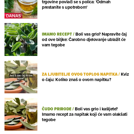
trgovine povlači se s polica: 'Odmah
prestanite s upotrebom'
IMAMO RECEPT
/
Boli vas grlo? Napravite čaj
od ove biljke: Čarobno djelovanje ublažit će
vam tegobe
ZA LJUBITELJE OVOG TOPLOG NAPITKA
/
Kviz
o čaju: Koliko znaš o ovom napitku?
ČUDO PRIRODE
/
Boli vas grlo i kašljete?
Imamo recept za napitak koji će vam olakšati
tegobe