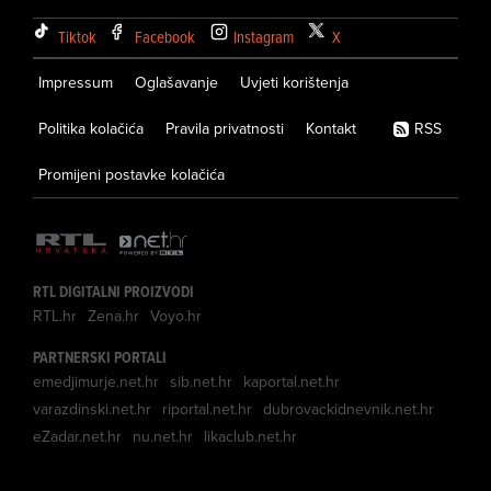
Tiktok
Facebook
Instagram
X
Impressum
Oglašavanje
Uvjeti korištenja
Politika kolačića
Pravila privatnosti
Kontakt
RSS
Promijeni postavke kolačića
RTL DIGITALNI PROIZVODI
RTL.hr
Zena.hr
Voyo.hr
PARTNERSKI PORTALI
emedjimurje.net.hr
sib.net.hr
kaportal.net.hr
varazdinski.net.hr
riportal.net.hr
dubrovackidnevnik.net.hr
eZadar.net.hr
nu.net.hr
likaclub.net.hr