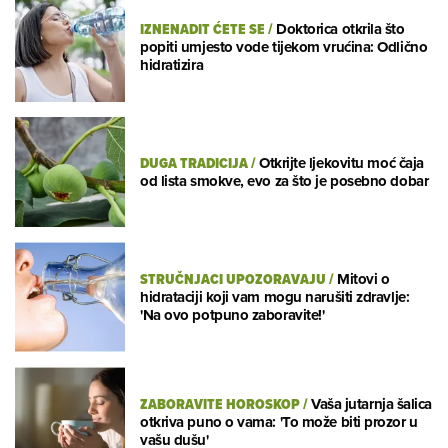
IZNENADIT ĆETE SE
/
Doktorica otkrila što
popiti umjesto vode tijekom vrućina: Odlično
hidratizira
DUGA TRADICIJA
/
Otkrijte ljekovitu moć čaja
od lista smokve, evo za što je posebno dobar
STRUČNJACI UPOZORAVAJU
/
Mitovi o
hidrataciji koji vam mogu narušiti zdravlje:
'Na ovo potpuno zaboravite!'
ZABORAVITE HOROSKOP
/
Vaša jutarnja šalica
otkriva puno o vama: 'To može biti prozor u
vašu dušu'