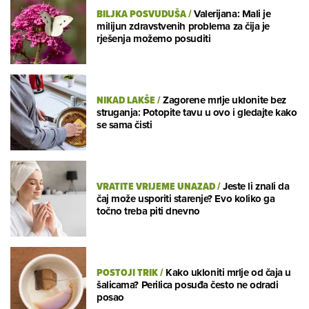
BILJKA POSVUDUŠA
/
Valerijana: Mali je
milijun zdravstvenih problema za čija je
rješenja možemo posuditi
NIKAD LAKŠE
/
Zagorene mrlje uklonite bez
struganja: Potopite tavu u ovo i gledajte kako
se sama čisti
VRATITE VRIJEME UNAZAD
/
Jeste li znali da
čaj može usporiti starenje? Evo koliko ga
točno treba piti dnevno
POSTOJI TRIK
/
Kako ukloniti mrlje od čaja u
šalicama? Perilica posuđa često ne odradi
posao