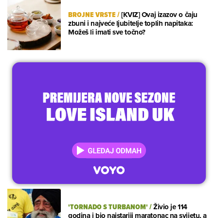
BROJNE VRSTE
/
[KVIZ] Ovaj izazov o čaju
zbuni i najveće ljubitelje toplih napitaka:
Možeš li imati sve točno?
'TORNADO S TURBANOM'
/
Živio je 114
godina i bio najstariji maratonac na svijetu, a