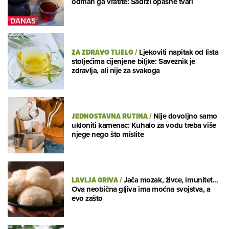
odmah ga vratite: Sadrži opasne tvari
ZA ZDRAVO TIJELO
/
Ljekoviti napitak od lista
stoljećima cijenjene biljke: Saveznik je
zdravlja, ali nije za svakoga
JEDNOSTAVNA RUTINA
/
Nije dovoljno samo
ukloniti kamenac: Kuhalo za vodu treba više
njege nego što mislite
LAVLJA GRIVA
/
Jača mozak, živce, imunitet...
Ova neobična gljiva ima moćna svojstva, a
evo zašto