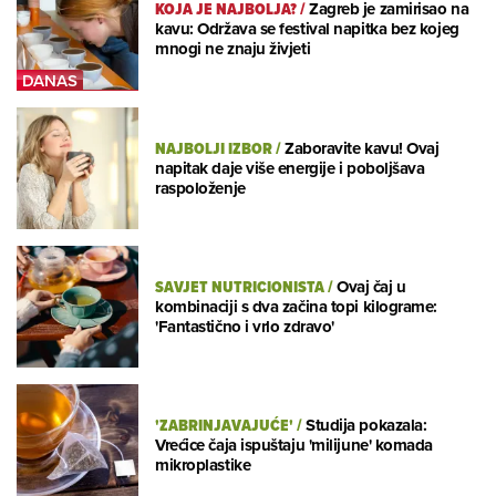
KOJA JE NAJBOLJA?
/
Zagreb je zamirisao na
kavu: Održava se festival napitka bez kojeg
mnogi ne znaju živjeti
NAJBOLJI IZBOR
/
Zaboravite kavu! Ovaj
napitak daje više energije i poboljšava
raspoloženje
SAVJET NUTRICIONISTA
/
Ovaj čaj u
kombinaciji s dva začina topi kilograme:
'Fantastično i vrlo zdravo'
'ZABRINJAVAJUĆE'
/
Studija pokazala:
Vrećice čaja ispuštaju 'milijune' komada
mikroplastike