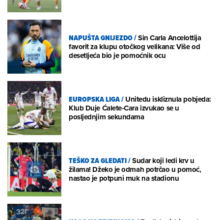
NAPUŠTA GNIJEZDO
/
Sin Carla Ancelottija
favorit za klupu otočkog velikana: Više od
desetljeća bio je pomoćnik ocu
EUROPSKA LIGA
/
Unitedu iskliznula pobjeda:
Klub Duje Ćalete-Cara izvukao se u
posljednjim sekundama
TEŠKO ZA GLEDATI
/
Sudar koji ledi krv u
žilama! Džeko je odmah potrčao u pomoć,
nastao je potpuni muk na stadionu