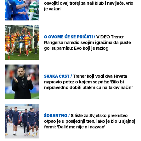
osvojiti ovaj trofej za naš klub i navijače, vrlo
je važan'
O OVOME ĆE SE PRIČATI
/
VIDEO Trener
Rangersa naredio svojim igračima da puste
gol suparniku: Evo koji je razlog
SVAKA ČAST
/
Trener koji vodi dva Hrvata
napravio potez o kojem se priča: 'Bilo bi
nepravedno dobiti utakmicu na takav način'
ŠOKANTNO
/
S liste za Svjetsko prvenstvo
otpao je u posljednji tren, iako je bio u sjajnoj
formi: 'Dalić me nije ni nazvao'