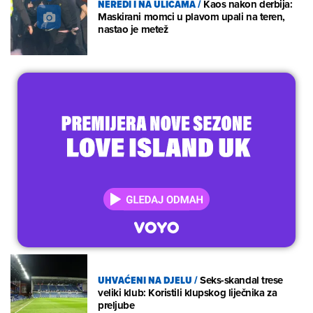
NEREDI I NA ULICAMA
/
Kaos nakon derbija:
Maskirani momci u plavom upali na teren,
nastao je metež
UHVAĆENI NA DJELU
/
Seks-skandal trese
veliki klub: Koristili klupskog liječnika za
preljube