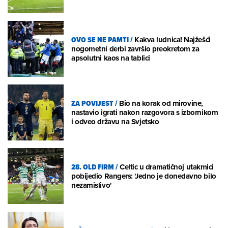
OVO SE NE PAMTI
/
Kakva ludnica! Najžešći
nogometni derbi završio preokretom za
apsolutni kaos na tablici
ZA POVIJEST
/
Bio na korak od mirovine,
nastavio igrati nakon razgovora s izbornikom
i odveo državu na Svjetsko
28. OLD FIRM
/
Celtic u dramatičnoj utakmici
pobijedio Rangers: 'Jedno je donedavno bilo
nezamislivo'