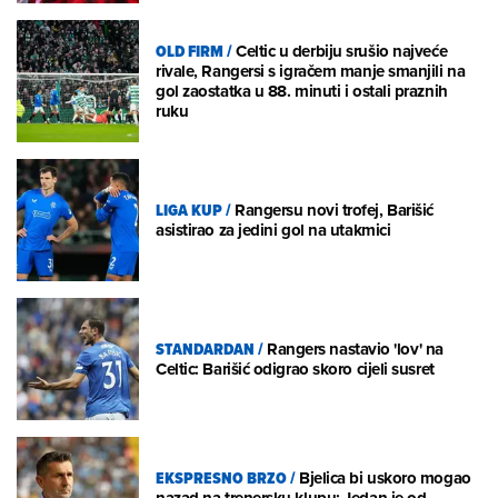
OLD FIRM
/
Celtic u derbiju srušio najveće
rivale, Rangersi s igračem manje smanjili na
gol zaostatka u 88. minuti i ostali praznih
ruku
LIGA KUP
/
Rangersu novi trofej, Barišić
asistirao za jedini gol na utakmici
STANDARDAN
/
Rangers nastavio 'lov' na
Celtic: Barišić odigrao skoro cijeli susret
EKSPRESNO BRZO
/
Bjelica bi uskoro mogao
nazad na trenersku klupu: Jedan je od