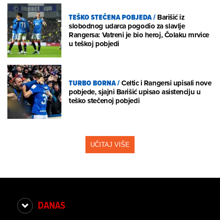
TEŠKO STEČENA POBJEDA
/
Barišić iz
slobodnog udarca pogodio za slavlje
Rangersa: Vatreni je bio heroj, Čolaku mrvice
u teškoj pobjedi
TURBO BORNA
/
Celtic i Rangersi upisali nove
pobjede, sjajni Barišić upisao asistenciju u
teško stečenoj pobjedi
UČITAJ VIŠE
DANAS