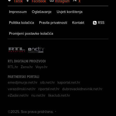
Tiktok
Facebook
Instagram
X
Impressum
Oglašavanje
Uvjeti korištenja
Politika kolačića
Pravila privatnosti
Kontakt
RSS
Promijeni postavke kolačića
RTL DIGITALNI PROIZVODI
RTL.hr
Zena.hr
Voyo.hr
PARTNERSKI PORTALI
emedjimurje.net.hr
sib.net.hr
kaportal.net.hr
varazdinski.net.hr
riportal.net.hr
dubrovackidnevnik.net.hr
eZadar.net.hr
nu.net.hr
likaclub.net.hr
©
2025
. Sva prava pridržana.