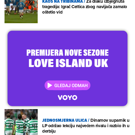
KAOS NA TRIBINAMA
/
Za dlaku izbjegnuta
tragedija: Igrač Celtica zbog navijača zamalo
oštetio vid
JEDNOSMJERNA ULICA
/
Dinamov suparnik u
LP održao lekciju najvećem rivalu i razbio ih u
derbiju