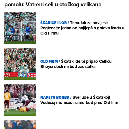
pomolu: Vatreni seli u otočkog velikana
ŠKARICE I LOB
/
Trenutak za povijest:
Pogledajte jedan od najljepših golova ikada u
Old Firmu
OLD FIRM
/
Škotski derbi pripao Celticu:
Bhoysi došli na bod zaostatka
NAPETA BORBA
/
Sve luđe u Škotskoj!
Vodećoj momčadi samo bod pred Old firm