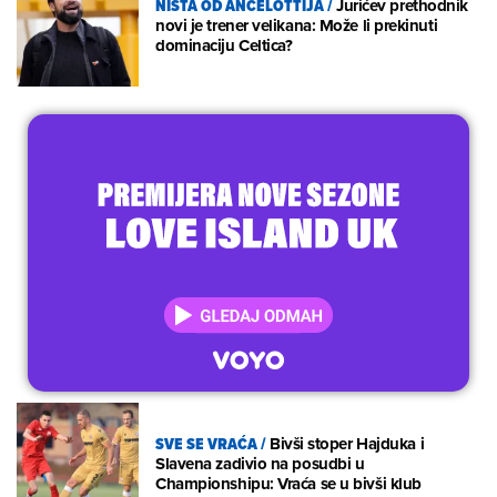
NIŠTA OD ANCELOTTIJA
/
Jurićev prethodnik
novi je trener velikana: Može li prekinuti
dominaciju Celtica?
SVE SE VRAĆA
/
Bivši stoper Hajduka i
Slavena zadivio na posudbi u
Championshipu: Vraća se u bivši klub