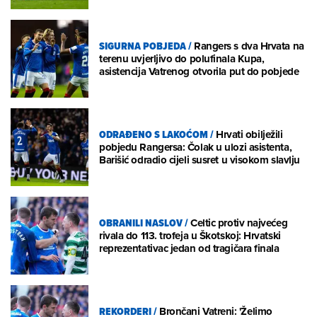
SIGURNA POBJEDA
/
Rangers s dva Hrvata na
terenu uvjerljivo do polufinala Kupa,
asistencija Vatrenog otvorila put do pobjede
ODRAĐENO S LAKOĆOM
/
Hrvati obilježili
pobjedu Rangersa: Čolak u ulozi asistenta,
Barišić odradio cijeli susret u visokom slavlju
OBRANILI NASLOV
/
Celtic protiv najvećeg
rivala do 113. trofeja u Škotskoj: Hrvatski
reprezentativac jedan od tragičara finala
REKORDERI
/
Brončani Vatreni: 'Želimo