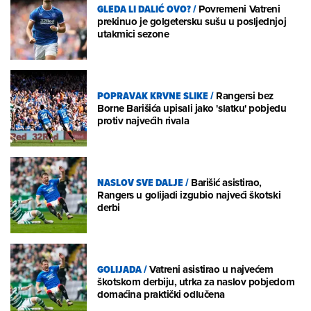
GLEDA LI DALIĆ OVO?
/
Povremeni Vatreni
prekinuo je golgetersku sušu u posljednjoj
utakmici sezone
POPRAVAK KRVNE SLIKE
/
Rangersi bez
Borne Barišića upisali jako 'slatku' pobjedu
protiv najvećih rivala
NASLOV SVE DALJE
/
Barišić asistirao,
Rangers u golijadi izgubio najveći škotski
derbi
GOLIJADA
/
Vatreni asistirao u najvećem
škotskom derbiju, utrka za naslov pobjedom
domaćina praktički odlučena