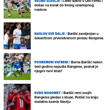
VELIKO SLAVLJE
/
Celtic slavio u Old Firmu i
došao na korak do trećeg uzastopnog
naslova
NASLOV SVE DALJE
/
Barišić zamijenjen u
šokantnom prvenstvenom porazu Rangersa
POVREMENI VATRENI
/
Borna Barišić nakon
šest godina napušta Rangerse, poznat je
njegov novi klub?
EURO NOGOMET
/
Barišić remi svojih
Rangersa gledao s klupe, Pulišić na kraju
dodatno kaznio Slaviju