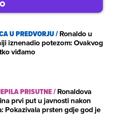
CA U PREDVORJU
/
Ronaldo u
iji iznenadio potezom: Ovakvog
etko viđamo
JEPILA PRISUTNE
/
Ronaldova
na prvi put u javnosti nakon
: Pokazivala prsten gdje god je