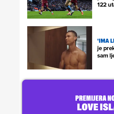
122 u
'IMA L
je pre
sam lj