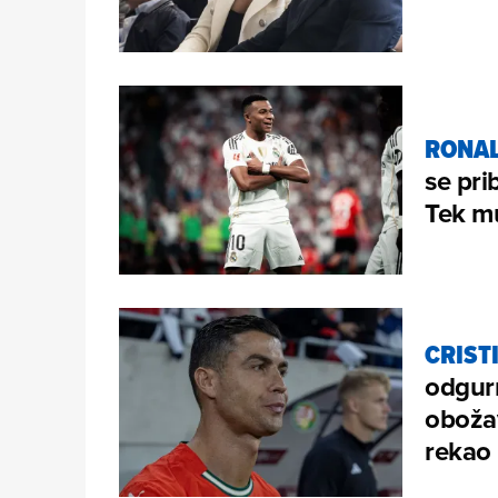
RONAL
se pri
Tek mu
CRIST
odgur
obožav
rekao