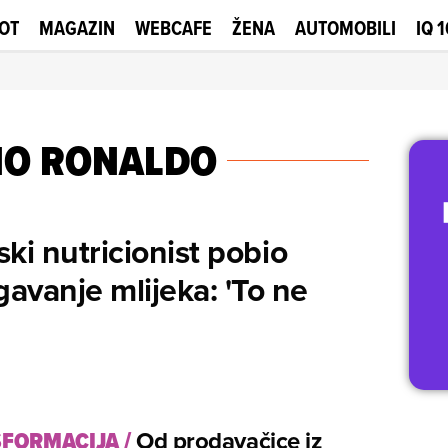
OT
MAGAZIN
WEBCAFE
ŽENA
AUTOMOBILI
IQ 
NO RONALDO
ski nutricionist pobio
gavanje mlijeka: 'To ne
SFORMACIJA
/
Od prodavačice iz