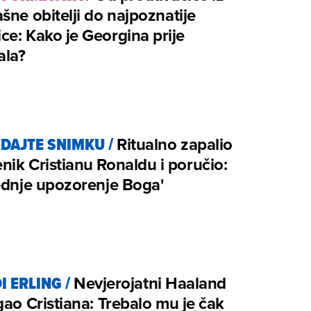
šne obitelji do najpoznatije
e: Kako je Georgina prije
ala?
DAJTE SNIMKU
/
Ritualno zapalio
ik Cristianu Ronaldu i poručio:
ednje upozorenje Boga'
I ERLING
/
Nevjerojatni Haaland
gao Cristiana: Trebalo mu je čak