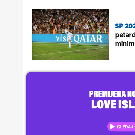
SP 20
petard
minim