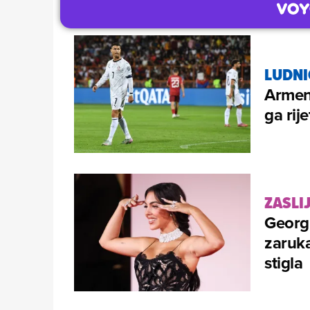
LUDNI
Armen
ga rij
ZASLI
Georgi
zaruka
stigla