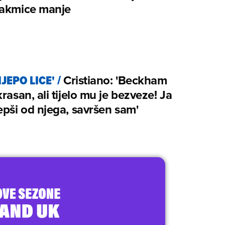
takmice manje
IJEPO LICE'
/
Cristiano: 'Beckham
krasan, ali tijelo mu je bezveze! Ja
epši od njega, savršen sam'