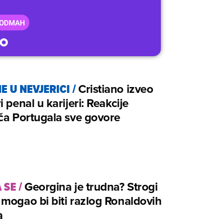
E U NEVJERICI
/
Cristiano izveo
i penal u karijeri: Reakcije
ča Portugala sve govore
 SE
/
Georgina je trudna? Strogi
mogao bi biti razlog Ronaldovih
a