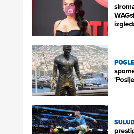
siroma
WAGsic
izgled
POGLE
spomen
'Poslj
SULUD
presti