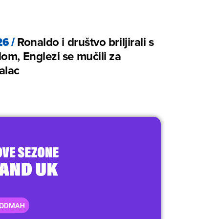
26
/
Ronaldo i društvo briljirali s
om, Englezi se mučili za
alac