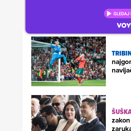
TRIBIN
najgor
navija
ŠUŠKA
zakon 
zaruk