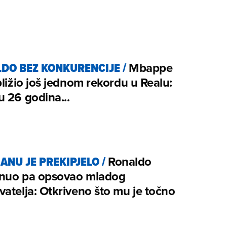
DO BEZ KONKURENCIJE
/
Mbappe
bližio još jednom rekordu u Realu:
 26 godina...
IANU JE PREKIPJELO
/
Ronaldo
nuo pa opsovao mladog
atelja: Otkriveno što mu je točno