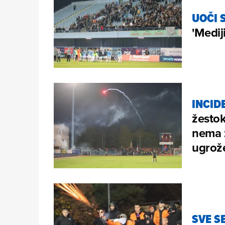
UOČI 
'Mediji
INCID
žestok
nema ž
ugrož
SVE SE