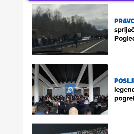
PRAVO
sprije
Pogled
POSLJ
legend
pogreb