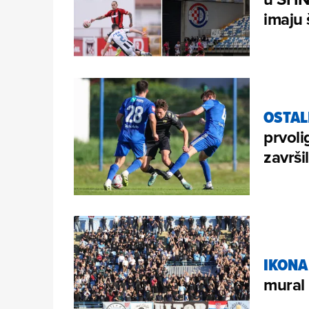
imaju 
OSTAL
prvoli
završi
IKONA
mural