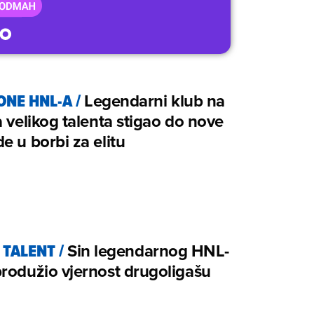
KONE HNL-A
/
Legendarni klub na
a velikog talenta stigao do nove
e u borbi za elitu
I TALENT
/
Sin legendarnog HNL-
rodužio vjernost drugoligašu