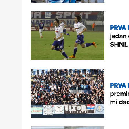
PRVA 
jedan 
SHNL
PRVA 
premin
mi da