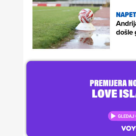
NAPE
Andrij
došle 