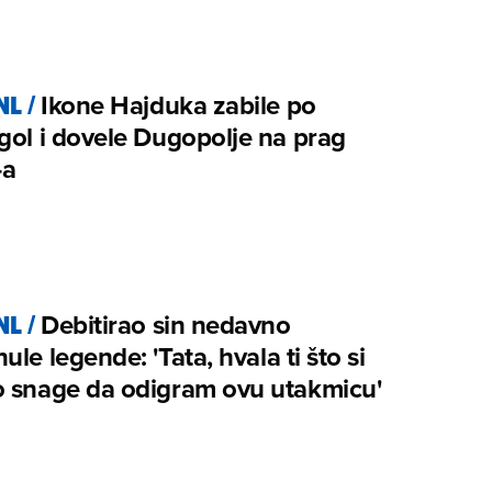
NL
/
Ikone Hajduka zabile po
gol i dovele Dugopolje na prag
-a
NL
/
Debitirao sin nedavno
ule legende: 'Tata, hvala ti što si
o snage da odigram ovu utakmicu'