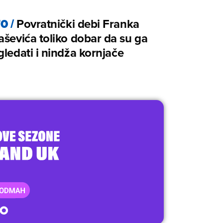
TO
/
Povratnički debi Franka
aševića toliko dobar da su ga
gledati i nindža kornjače