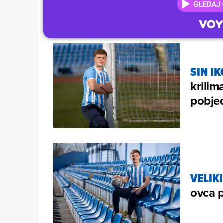
SIN I
krilim
pobjed
VELIK
ovca p