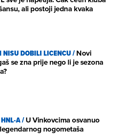
šansu, ali postoji jedna kvaka
I NISU DOBILI LICENCU
/
Novi
gaš se zna prije nego li je sezona
la?
 HNL-A
/
U Vinkovcima osvanuo
 legendarnog nogometaša