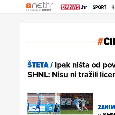
SPORT
H
#
CI
Ipak ništa od po
ŠTETA
/
SHNL: Nisu ni tražili lic
ZANIM
u SHNL