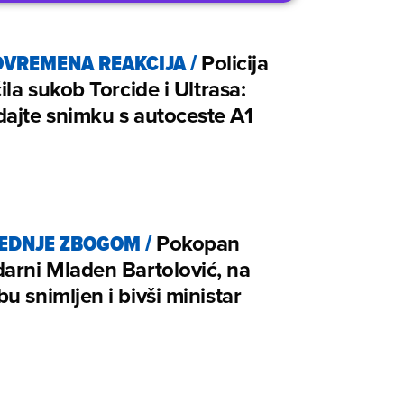
VREMENA REAKCIJA
/
Policija
čila sukob Torcide i Ultrasa:
ajte snimku s autoceste A1
EDNJE ZBOGOM
/
Pokopan
arni Mladen Bartolović, na
u snimljen i bivši ministar