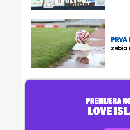
PRVA 
zabio 