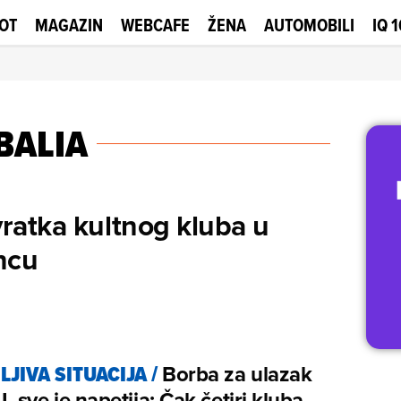
OT
MAGAZIN
WEBCAFE
ŽENA
AUTOMOBILI
IQ 
BALIA
vratka kultnog kluba u
encu
LJIVA SITUACIJA
/
Borba za ulazak
 sve je napetija: Čak četiri kluba