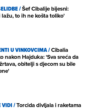
SELIDBE
/
Šef Cibalije bijesni:
 lažu, to ih ne košta toliko'
ENTI U VINKOVCIMA
/
Cibalia
o nakon Hajduka: ‘Sva sreća da
rtava, obitelji s djecom su bile
ene'
 VIDI
/
Torcida divljala i raketama