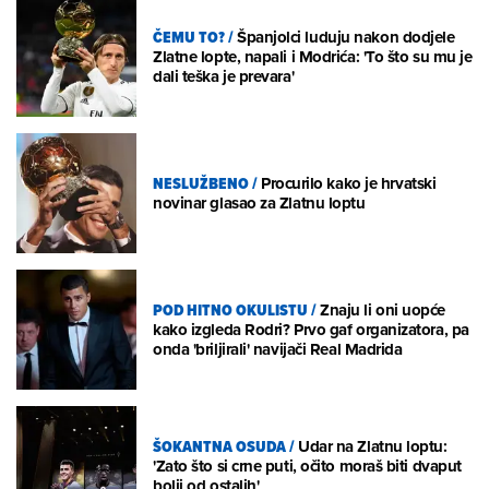
ČEMU TO?
/
Španjolci luduju nakon dodjele
Zlatne lopte, napali i Modrića: 'To što su mu je
dali teška je prevara'
NESLUŽBENO
/
Procurilo kako je hrvatski
novinar glasao za Zlatnu loptu
POD HITNO OKULISTU
/
Znaju li oni uopće
kako izgleda Rodri? Prvo gaf organizatora, pa
onda 'briljirali' navijači Real Madrida
ŠOKANTNA OSUDA
/
Udar na Zlatnu loptu:
'Zato što si crne puti, očito moraš biti dvaput
bolji od ostalih'