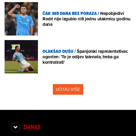
ČAK 365 DANA BEZ PORAZA
/
Nepobjedivi
Rodri nije izgubio niti jednu utakmicu godinu
dana
OLAKŠAO DUŠU
/
Španjolski reprezentativac
ogorčen: 'To je odljev talenata, treba ga
kontrolirati'
UČITAJ VIŠE
DANAS