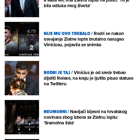
bila odluka mog života'
NIJE MU OVO TREBALO
/
Rodri se nakon
osvajanja Zlatne lopte brutalno narugao
Viniciusu, pojavila se snimka
RODRI JE TAJ
/
Vinicius je od sreće trebao
dijeliti Rolexe, na kraju je ljutito pisao statuse
na Twitteru
NEUMORNI
/
Navijači bijesni na hrvatskog
novinara zbog izbora za Zlatnu loptu:
'Sramotna lista'