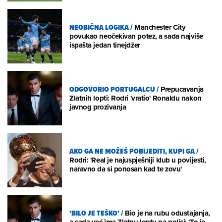
NEOBIČNA LOGIKA
/
Manchester City
povukao neočekivan potez, a sada najviše
ispašta jedan tinejdžer
ODGOVORIO PORTUGALCU
/
Prepucavanja
Zlatnih lopti: Rodri 'vratio' Ronaldu nakon
javnog prozivanja
AKO GA NE MOŽEŠ POBIJEDITI, KUPI GA
/
Rodri: 'Real je najuspješniji klub u povijesti,
naravno da si ponosan kad te zovu'
'BILO JE TEŠKO'
/
Bio je na rubu odustajanja,
a sada već ima Zlatnu loptu na polici: 'To je