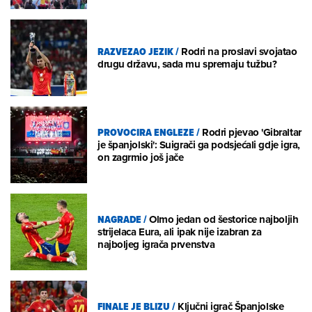
RAZVEZAO JEZIK
/
Rodri na proslavi svojatao
drugu državu, sada mu spremaju tužbu?
PROVOCIRA ENGLEZE
/
Rodri pjevao 'Gibraltar
je španjolski': Suigrači ga podsjećali gdje igra,
on zagrmio još jače
NAGRADE
/
Olmo jedan od šestorice najboljih
strijelaca Eura, ali ipak nije izabran za
najboljeg igrača prvenstva
FINALE JE BLIZU
/
Ključni igrač Španjolske