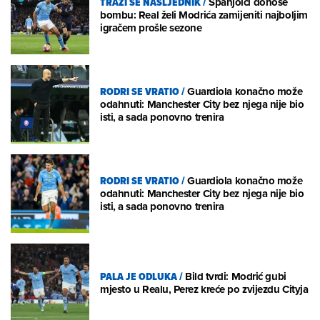
TRAŽI SE NASLJEDNIK
/
Španjolci donose
bombu: Real želi Modrića zamijeniti najboljim
igračem prošle sezone
RODRI SE VRATIO
/
Guardiola konačno može
odahnuti: Manchester City bez njega nije bio
isti, a sada ponovno trenira
RODRI SE VRATIO
/
Guardiola konačno može
odahnuti: Manchester City bez njega nije bio
isti, a sada ponovno trenira
PALA JE ODLUKA
/
Bild tvrdi: Modrić gubi
mjesto u Realu, Perez kreće po zvijezdu Cityja