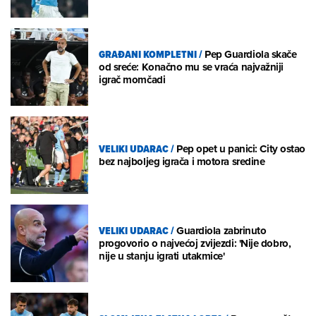
GRAĐANI KOMPLETNI
/
Pep Guardiola skače
od sreće: Konačno mu se vraća najvažniji
igrač momčadi
VELIKI UDARAC
/
Pep opet u panici: City ostao
bez najboljeg igrača i motora sredine
VELIKI UDARAC
/
Guardiola zabrinuto
progovorio o najvećoj zvijezdi: 'Nije dobro,
nije u stanju igrati utakmice'