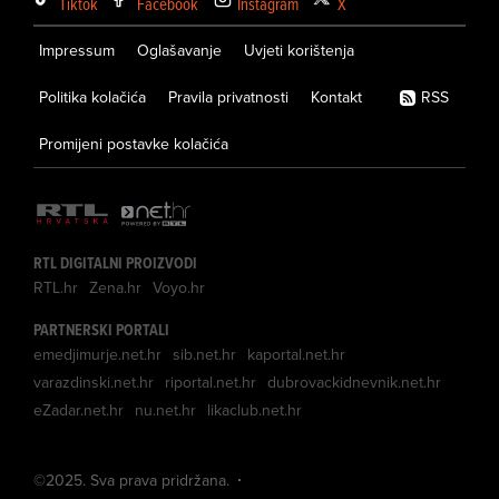
Tiktok
Facebook
Instagram
X
Impressum
Oglašavanje
Uvjeti korištenja
Politika kolačića
Pravila privatnosti
Kontakt
RSS
Promijeni postavke kolačića
RTL DIGITALNI PROIZVODI
RTL.hr
Zena.hr
Voyo.hr
PARTNERSKI PORTALI
emedjimurje.net.hr
sib.net.hr
kaportal.net.hr
varazdinski.net.hr
riportal.net.hr
dubrovackidnevnik.net.hr
eZadar.net.hr
nu.net.hr
likaclub.net.hr
©
2025
. Sva prava pridržana.