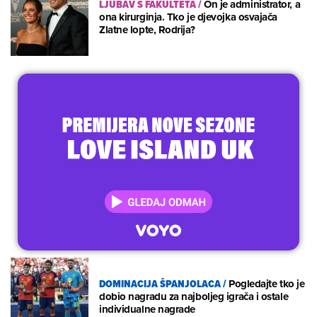
LJUBAV S FAKULTETA
/
On je administrator, a
ona kirurginja. Tko je djevojka osvajača
Zlatne lopte, Rodrija?
DOMINACIJA ŠPANJOLACA
/
Pogledajte tko je
dobio nagradu za najboljeg igrača i ostale
individualne nagrade