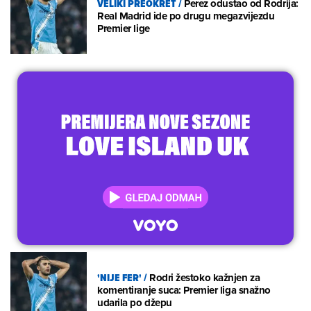
VELIKI PREOKRET
/
Perez odustao od Rodrija:
Real Madrid ide po drugu megazvijezdu
Premier lige
'NIJE FER'
/
Rodri žestoko kažnjen za
komentiranje suca: Premier liga snažno
udarila po džepu