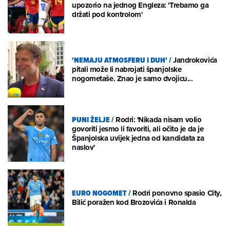
upozorio na jednog Engleza: 'Trebamo ga
držati pod kontrolom'
'NEMAJU ATMOSFERU I DUH'
/
Jandrokovića
pitali može li nabrojati španjolske
nogometaše. Znao je samo dvojicu...
PUNI ŽELJE
/
Rodri: 'Nikada nisam volio
govoriti jesmo li favoriti, ali očito je da je
Španjolska uvijek jedna od kandidata za
naslov'
EURO NOGOMET
/
Rodri ponovno spasio City,
Bilić poražen kod Brozovića i Ronalda