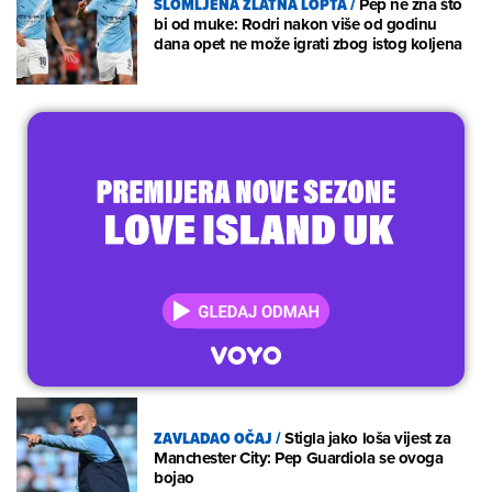
SLOMLJENA ZLATNA LOPTA
/
Pep ne zna što
bi od muke: Rodri nakon više od godinu
dana opet ne može igrati zbog istog koljena
ZAVLADAO OČAJ
/
Stigla jako loša vijest za
Manchester City: Pep Guardiola se ovoga
bojao