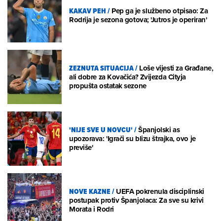
KAKAV PEH
/
Pep ga je službeno otpisao: Za
Rodrija je sezona gotova; 'Jutros je operiran'
ZEZNUTA SITUACIJA
/
Loše vijesti za Građane,
ali dobre za Kovačića? Zvijezda Cityja
propušta ostatak sezone
'NIJE SVE U NOVCU'
/
Španjolski as
upozorava: 'Igrači su blizu štrajka, ovo je
previše'
NOVE KAZNE
/
UEFA pokrenula disciplinski
postupak protiv Španjolaca: Za sve su krivi
Morata i Rodri